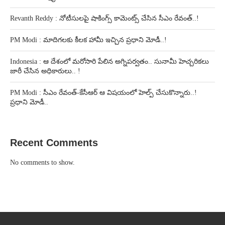
Revanth Reddy : నోటీసులపై షాకింగ్స్ కామెంట్స్ చేసిన సీఎం రేవంత్..!
PM Modi : మాదిగలకు కీలక హామీ ఇచ్చిన ప్రధాని మోడీ..!
Indonesia : ఆ దేశంలో మరోసారి పేలిన అగ్నిపర్వతం.. సునామీ హెచ్చరికలు
జారీ చేసిన అధికారులు.. !
PM Modi : సీఎం రేవంత్-కేసీఆర్ ఆ విషయంలో హెల్ప్ చేసుకొన్నారు..!
ప్రధాని మోడీ..
Recent Comments
No comments to show.