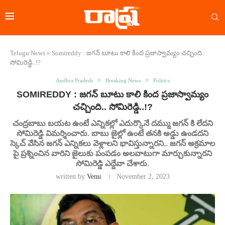
Telugu News
»
Somireddy : జగన్ బూటు కాలి కింద ప్రజాస్వామ్యం చచ్చింది..
సోమిరెడ్డి..!?
Andhra Pradesh
Breaking News
Politics
SOMIREDDY : జగన్ బూటు కాలి కింద ప్రజాస్వామ్యం
చచ్చింది.. సోమిరెడ్డి..!?
చంద్రబాబు బయట ఉంటే ఎన్నికల్లో ఎదుర్కొనే దమ్ము జగన్ కి లేదని
సోమిరెడ్డి విమర్శించారు. బాబు జైల్లో ఉంటే తనకి అడ్డు ఉండదని
స్కెచ్ వేసిన జగన్ ఎన్నికలు వెళ్లాలని భావిస్తున్నారని.. జగన్ అక్రమాల
పై ప్రశ్నించిన వారిని జైలుకు పంపడం అలవాటుగా మార్చుకున్నారని
సోమిరెడ్డి ఎద్దేవా చేశారు.
written by
Venu
November 2, 2023