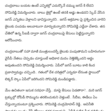
చంద్రబాబు బయట ఉంటే ఎన్నికల్లో ఎదుర్కొనే దమ్ము జగన్ కి లేదని
సోమిరెడ్డి విమర్శించారు. బాబు జైల్లో ఉంటే తనకి అడ్డు ఉండదని స్కెచ్ వేసిన
జగన్ ఎన్నికలు వెళ్లాలని భావిస్తున్నారని.. జగన్ అక్రమాల పై ప్రశ్నించిన వారిని
జైలుకు పంపడం అలవాటుగా మార్చుకున్నారని సోమిరెడ్డి ఎద్దేవా చేశారు. తన
చేతిలో ఉన్న సీఐడీ ద్వారా జగన్ చంద్రబాబుపై కేసులు పెట్టిస్తున్నారని
ఆరోపించారు.
చంద్రబాబుతో సహా మాజీ మంత్రులందర్నీ జైలుకు పంపుతామని బహిరంగంగా
వైసీపీ నేతలు చెప్పడం చూస్తుంటే అధికార మదం నెత్తికెక్కిందని అర్థం
అవుతుందని సోమిరెడ్డి విమర్శించారు. ఏపీలో జగన్ బూటు కాలి కింద
ప్రజాస్వామ్యం చచ్చింది.. గతంలో దేశ చరిత్రలో ఎన్నడూ లేనంత స్థాయిలో
లిక్కర్ స్కాం ఏపీలో జరిగిందని సోమిరెడ్డి మండిపడ్డారు..
మేం ఉచితంగా ఇసుక సరఫరా చేస్తే.. మాపై కేసులు పెడతారా?.. మరి జగన్
ట్రక్కుల్లో దోపిడీ సొమ్మును తరలించుకుని వెళ్తుంటే.. సీబీఐ, ఈడీలు ఏం
చేస్తున్నాయంటూ ప్రశ్నించారు. సోమిరెడ్డి చంద్రమోహన్ రెడ్డి.. అవినీతి