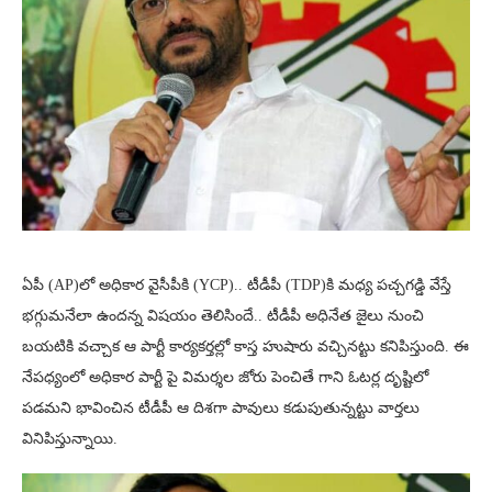
ఏపీ (AP)లో అధికార వైసీపీకి (YCP).. టీడీపీ (TDP)కి మధ్య పచ్చగడ్డి వేస్తే
భగ్గుమనేలా ఉందన్న విషయం తెలిసిందే.. టీడీపీ అధినేత జైలు నుంచి
బయటికి వచ్చాక ఆ పార్టీ కార్యకర్తల్లో కాస్త హుషారు వచ్చినట్టు కనిపిస్తుంది. ఈ
నేపధ్యంలో అధికార పార్టీ పై విమర్శల జోరు పెంచితే గాని ఓటర్ల దృష్టిలో
పడమని భావించిన టీడీపీ ఆ దిశగా పావులు కడుపుతున్నట్టు వార్తలు
వినిపిస్తున్నాయి.