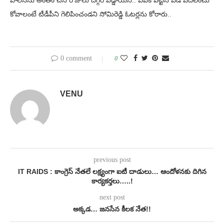
పాలనను అంతం చేసే రోజులు దగ్గర పడ్డాయని.. ఏపీకి పట్టిన పీడ వదిలించు
కోవాలంటే టీడీపీని గెలిపించండని సోమిరెడ్డి ఓటర్లను కోరారు..
0 comment
0
VENU
previous post
IT RAIDS : కాంగ్రెస్ నేతలే లక్ష్యంగా ఐటీ దాడులు… ఆందోళనకు దిగిన
కార్యకర్తలు…..!
next post
అక్కడ… జనసేన కీలక నేత!!