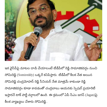
ఇక వైసీపీపై మాటల దాడి చేయాలంటే టీడీపీలో రెడ్డి సామాజికవర్గం నుంచి
సోమిరెడ్డి (Somireddy) ఒక్కరే కనిపిస్తారు. టీడీపీలో కీలక నేత అయిన
సోమిరెడ్డి చంద్రమోహన్ రెడ్డి సీనియర్ నేత మాత్రమే కాకుండా రెడ్డి
సామాజికవర్గం కూడా కావడంతో చంద్రబాబు ఆయనకు స్పెషల్ ప్రయారిటీ
ఇస్తారనే టాక్ పార్టీ వర్గాలలో ఉంది. ఈ క్రమంలో ఏపీ సీఎం జగన్ (Jagan)పై
కీలక వ్యాఖ్యలు చేశారు సోమిరెడ్డి..