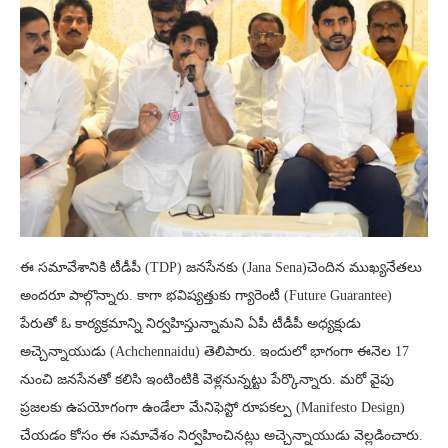
ఈ సమావేశానికి టీడీపీ (TDP) జనసేనకు (Jana Sena)చెందిన ముఖ్యనేతలు
అందరూ పాల్గొన్నారు. కాగా భవిష్యత్తుకు గ్యారెంటీ (Future Guarantee)
పేరుతో ఓ కార్యక్రమాన్ని నిర్వహిస్తున్నామని ఏపీ టీడీపీ అధ్యక్షుడు
అచ్చెన్నాయుడు (Achchennaidu) తెలిపారు. ఇందులో భాగంగా ఈనెల 17
నుంచి జనసేనతో కలిసి ఇంటింటికి వెళ్లనున్నట్టు పేర్కొన్నారు. మరో వైపు
ప్రజలకు ఉపయోగంగా ఉండేలా మేనిఫెస్టో రూపకల్ప (Manifesto Design)
చేయడం కోసం ఈ సమావేశం నిర్వహించినట్లు అచ్చెన్నాయుడు వెల్లడించారు.