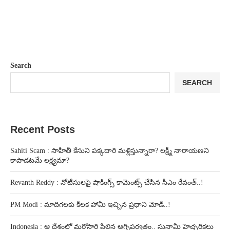
Search
SEARCH
Recent Posts
Sahiti Scam : సాహితీ కేసుని పక్కదారి మళ్లిస్తున్నారా? లక్ష్మీ నారాయణని
కాపాడటమే లక్ష్యమా?
Revanth Reddy : నోటీసులపై షాకింగ్స్ కామెంట్స్ చేసిన సీఎం రేవంత్..!
PM Modi : మాదిగలకు కీలక హామీ ఇచ్చిన ప్రధాని మోడీ..!
Indonesia : ఆ దేశంలో మరోసారి పేలిన అగ్నిపర్వతం.. సునామీ హెచ్చరికలు