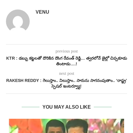
VENU
previous post
KTR : డబ్బు కట్టలతో దొరికిన దొంగ రేవంత్ రెడ్డి… త్వరలోనే జైల్లో చిప్పకూడు
తింటాడు….!
next post
RAKESH REDDY : గెలుస్తాం.. నిలుస్తాం.. సారును సాగనంపుతాం.. ‘రాష్ట్ర’
స్పెషల్ ఇంటర్వ్యూ!
YOU MAY ALSO LIKE