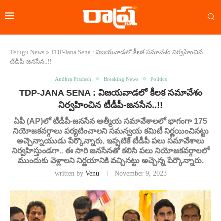
Telugu News
»
TDP-Jana Sena : విజయవాడలో కీలక సమావేశం నిర్వహించిన
టీడీపీ-జనసేన..!!
Andhra Pradesh
Breaking News
Politics
TDP-JANA SENA : విజయవాడలో కీలక సమావేశం
నిర్వహించిన టీడీపీ-జనసేన..!!
ఏపీ (AP)లో టీడీపీ-జనసేన ఆత్మీయ సమావేశాలలో భాగంగా 175
నియోజకవర్గాలు పర్యటించాలని సమన్వయ కమిటీ నిర్ణయించినట్టు
అచ్చెన్నాయుడు పేర్కొన్నారు. ఇప్పటికే టీడీపీ పలు సమావేశాలు
నిర్వహిస్తుండగా.. ఈ సారి జనసేనతో కలిసి పలు నియోజకవర్గాలలో
ముందుకు వెళ్లాలని నిర్ణయానికి వచ్చినట్టు అచ్చెన్న పేర్కొన్నారు.
written by
Venu
November 9, 2023