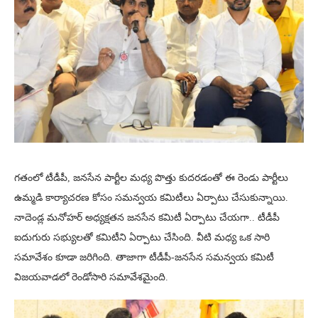
గతంలో టీడీపీ, జనసేన పార్టీల మధ్య పొత్తు కుదరడంతో ఈ రెండు పార్టీలు
ఉమ్మడి కార్యాచరణ కోసం సమన్వయ కమిటీలు ఏర్పాటు చేసుకున్నాయి.
నాదెండ్ల మనోహర్ అధ్యక్షతన జనసేన కమిటీ ఏర్పాటు చేయగా.. టీడీపీ
ఐదుగురు సభ్యులతో కమిటీని ఏర్పాటు చేసింది. వీటి మధ్య ఒక సారి
సమావేశం కూడా జరిగింది. తాజాగా టీడీపీ-జనసేన సమన్వయ కమిటీ
విజయవాడలో రెండోసారి సమావేశమైంది.