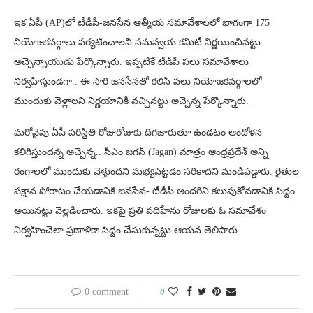
ఇక ఏపీ (AP)లో టీడీపీ-జనసేన ఆత్మీయ సమావేశాలలో భాగంగా 175
నియోజకవర్గాలు పర్యటించాలని సమన్వయ కమిటీ నిర్ణయించినట్టు
అచ్చెన్నాయుడు పేర్కొన్నారు. ఇప్పటికే టీడీపీ పలు సమావేశాలు
నిర్వహిస్తుండగా.. ఈ సారి జనసేనతో కలిసి పలు నియోజకవర్గాలలో
ముందుకు వెళ్లాలని నిర్ణయానికి వచ్చినట్టు అచ్చెన్న పేర్కొన్నారు.
మరోవైపు ఏపీ పరిస్థితి రోజురోజుకు దిగజారుతూ ఉండటం ఆందోళన
కలిగిస్తుందన్న అచ్చెన్న.. సీఎం జగన్ (Jagan) మాత్రం ఆంధ్రప్రదేశ్ అన్ని
రంగాలలో ముందుకు వెళ్తుందని మభ్యపెట్టడం సరికాదని మండిపడ్డారు. రైతుల
పక్షాన పోరాటం చేయడానికి జనసేన- టీడీపీ అందరిని కలుపుకోవడానికి సిద్దం
అయినట్టు వెల్లడించారు. ఇకపై ప్రతి పదిహేను రోజులకు ఓ సమావేశం
నిర్వహించెలా ప్రణాళికా సిద్దం చేసుకున్నట్టు ఆయన తెలిపారు.
0 comment
0