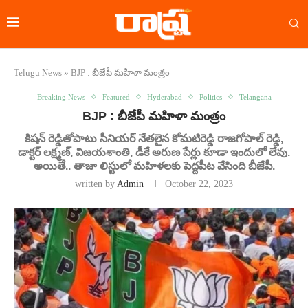
Telugu News
»
BJP : బీజేపీ మహిళా మంత్రం
Breaking News
Featured
Hyderabad
Politics
Telangana
BJP : బీజేపీ మహిళా మంత్రం
కిషన్ రెడ్డితోపాటు సీనియర్ నేతలైన కోమటిరెడ్డి రాజగోపాల్ రెడ్డి,
డాక్టర్ లక్ష్మణ్, విజయశాంతి, డీకే అరుణ పేర్లు కూడా ఇందులో లేవు.
అయితే.. తాజా లిస్టులో మహిళలకు పెద్దపీట వేసింది బీజేపీ.
written by
Admin
October 22, 2023