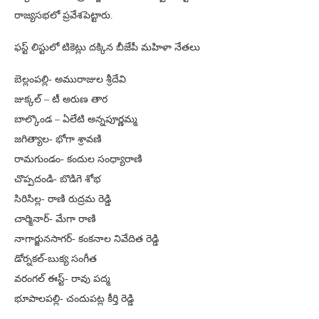
రాజ్యసభలో ప్రవేశపెట్టారు.
ఫస్ట్ లిస్టులో టికెట్లు దక్కిన బీజేపీ మహిళా నేతలు
బెల్లంపల్లి- అమురాజుల శ్రీదేవి
జుక్కల్ – టీ అరుణ తార
బాల్కొండ – ఏలేటి అన్నపూర్ణమ్మ
జగిత్యాల- భోగా శ్రావణి
రామగుండం- కందుల సంధ్యారాణి
చొప్పదండి- బొడిగె శోభ
సిరిసిల్ల- రాణి రుద్రమ రెడ్డి
చార్మినార్- మేగా రాణి
నాగార్జునసాగర్- కంకనాల నివేదిత రెడ్డి
డోర్నకల్-బుక్య సంగీత
వరంగల్ ఈస్ట్- రావు పద్మ
భూపాలపల్లి- చందుపట్ల కీర్తి రెడ్డి