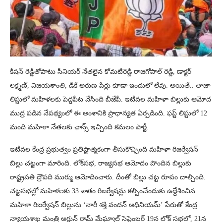
కిషన్ రెడ్డితోపాటు సీనియర్ నేతలైన కోమటిరెడ్డి రాజగోపాల్ రెడ్డి, డాక్టర్
లక్ష్మణ్, విజయశాంతి, డీకే అరుణ పేర్లు కూడా ఇందులో లేవు. అయితే.. తాజా
లిస్టులో మహిళలకు పెద్దపీట వేసింది బీజేపీ. ఇటీవల మహిళా బిల్లుకు ఆమోద
ముద్ర పడిన నేపథ్యంలో ఈ అంశానికి ప్రాధాన్యత ఏర్పడింది. ఫస్ట్ లిస్టులో 12
మంది మహిళా నేతలకు ఛాన్స్ ఇచ్చింది కమలం పార్టీ.
ఇటీవల కేంద్ర ప్రభుత్వం ప్రతిష్టాత్మకంగా తీసుకొచ్చింది మహిళా రిజర్వేషన్
బిల్లు చట్టంగా మారింది. లోక్‌‌‌‌‌‌‌‌‌‌‌‌‌‌‌‌‌‌‌‌‌‌‌‌‌‌‌‌‌‌‌‌సభ, రాజ్యసభ ఆమోదం పొందిన బిల్లుకు
రాష్ట్రపతి ద్రౌపది ముర్ము ఆమోదించారు. దీంతో బిల్లు చట్ట రూపం దాల్చింది.
చట్టసభల్లో మహిళలకు 33 శాతం రిజర్వేషన్లు కల్పించేందుకు ఉద్దేశించిన
మహిళా రిజర్వేషన్‌‌‌‌‌‌‌‌‌‌‌‌‌‌‌‌‌‌‌‌‌‌‌‌‌‌‌‌‌‌‌‌ బిల్లును ‘నారీ శక్తి వందన్‌‌‌‌‌‌‌‌‌‌‌‌‌‌‌‌‌‌‌‌‌‌‌‌‌‌‌‌‌‌‌‌ అధినియమ్‌‌‌‌‌‌‌‌‌‌‌‌‌‌‌‌‌‌‌‌‌‌‌‌‌‌‌‌‌‌‌‌’ పేరుతో కేంద్ర
న్యాయశాఖ మంత్రి అర్జున్‌‌‌‌‌‌‌‌‌‌‌‌‌‌‌‌‌‌‌‌‌‌‌‌‌‌‌‌‌‌‌‌ రామ్‌‌‌‌‌‌‌‌‌‌‌‌‌‌‌‌‌‌‌‌‌‌‌‌‌‌‌‌‌‌‌‌ మేఘ్వాల్‌‌‌‌‌‌‌‌‌‌‌‌‌‌‌‌‌‌‌‌‌‌‌‌‌‌‌‌‌‌‌‌ సెప్టెంబర్‌‌‌‌‌‌‌‌‌‌‌‌‌‌‌‌‌‌‌‌‌‌‌‌‌‌‌‌‌‌‌‌ 19న లోక్‌‌‌‌‌‌‌‌‌‌‌‌‌‌‌‌‌‌‌‌‌‌‌‌‌‌‌‌‌‌‌‌ సభలో, 21న