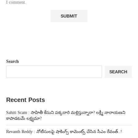
I comment.
Search
SEARCH
Recent Posts
Sahiti Scam : సాహితీ కేసుని పక్కదారి మళ్లిస్తున్నారా? లక్ష్మీ నారాయణని
కాపాడటమే లక్ష్యమా?
Revanth Reddy : నోటీసులపై షాకింగ్స్ కామెంట్స్ చేసిన సీఎం రేవంత్..!