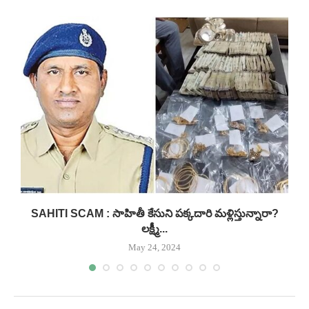
..
SAHITI SCAM : సాహితీ కేసుని పక్కదారి మళ్లిస్తున్నారా?
లక్ష్మీ...
May 24, 2024