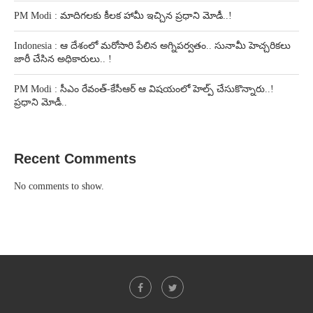
PM Modi : మాదిగలకు కీలక హామీ ఇచ్చిన ప్రధాని మోడీ..!
Indonesia : ఆ దేశంలో మరోసారి పేలిన అగ్నిపర్వతం.. సునామీ హెచ్చరికలు
జారీ చేసిన అధికారులు.. !
PM Modi : సీఎం రేవంత్-కేసీఆర్ ఆ విషయంలో హెల్ప్ చేసుకొన్నారు..!
ప్రధాని మోడీ..
Recent Comments
No comments to show.