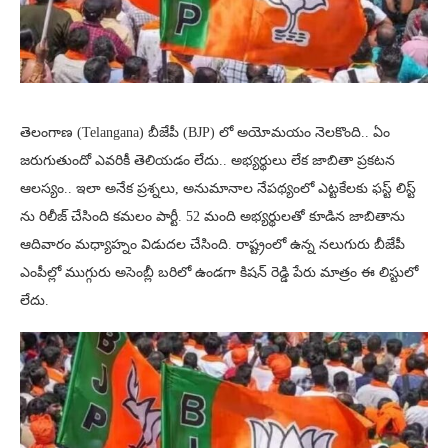
తెలంగాణ (Telangana) బీజేపీ (BJP) లో అయోమయం నెలకొంది.. ఏం
జరుగుతుందో ఎవరికీ తెలియడం లేదు.. అభ్యర్థులు లేక జాబితా ప్రకటన
ఆలస్యం.. ఇలా అనేక ప్రశ్నలు, అనుమానాల నేపథ్యంలో ఎట్టకేలకు ఫస్ట్ లిస్ట్
ను రిలీజ్ చేసింది కమలం పార్టీ. 52 మంది అభ్యర్థులతో కూడిన జాబితాను
ఆదివారం మధ్యాహ్నం విడుదల చేసింది. రాష్ట్రంలో ఉన్న నలుగురు బీజేపీ
ఎంపీల్లో ముగ్గురు అసెంబ్లీ బరిలో ఉండగా కిషన్ రెడ్డి పేరు మాత్రం ఈ లిస్టులో
లేదు.