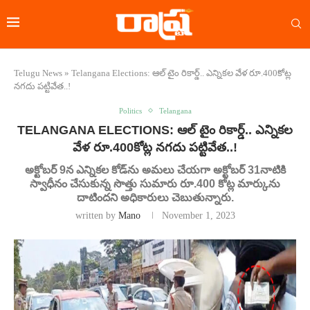
Telugu News
»
Telangana Elections: ఆల్ టైం రికార్డ్.. ఎన్నికల వేళ రూ.400కోట్ల
నగదు పట్టివేత..!
Politics
Telangana
TELANGANA ELECTIONS: ఆల్ టైం రికార్డ్.. ఎన్నికల
వేళ రూ.400కోట్ల నగదు పట్టివేత..!
అక్టోబర్ 9న ఎన్నికల కోడ్‌ను అమలు చేయగా అక్టోబర్ 31నాటికి
స్వాధీనం చేసుకున్న సొత్తు సుమారు రూ.400 కోట్ల మార్కును
దాటిందని అధికారులు చెబుతున్నారు.
written by
Mano
November 1, 2023