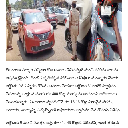
తెలంగాణ సర్కార్ ఎన్నికల కోడ్ అమలు చేసినప్పటి నుంచి పోలీసు శాఖను
అప్రమత్తమైంది. దీంతో ఎక్కడికక్కడ పోలీసులు తనిఖీలు ముమ్మరం చేశారు.
అక్టోబర్ 9న ఎన్నికల కోడ్‌ను అమలు చేయగా అక్టోబర్ 31నాటికి స్వాధీనం
చేసుకున్న సొత్తు సుమారు రూ.400 కోట్ల మార్కును దాటిందని అధికారులు
చెబుతున్నారు. 24 గంటల వ్యవధిలోనే రూ.16.16 కోట్ల విలువైన నగదు,
బంగారం, మద్యాన్ని ఎన్ఫోర్స్మెంట్ అధికారులు స్వాధీనం చేసుకోవడం విశేషం.
అక్టోబరు 9 నుంచి మొత్తం జప్తు రూ.412.46 కోట్లకు చేరిందని, ఇంత తక్కువ