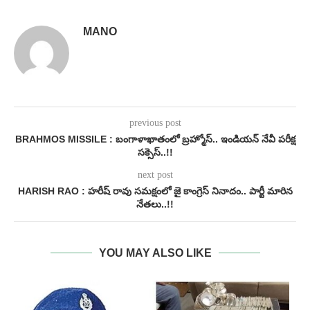
MANO
previous post
BRAHMOS MISSILE : బంగాళాఖాతంలో బ్ర‌హ్మోస్‌.. ఇండియ‌న్ నేవీ పరీక్ష
సక్సెస్..!!
next post
HARISH RAO : హరీష్ రావు సమక్షంలో జై కాంగ్రెస్ నినాదం.. పార్టీ మారిన
నేతలు..!!
YOU MAY ALSO LIKE