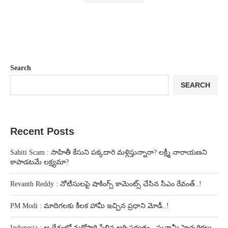
Search
SEARCH
Recent Posts
Sahiti Scam : సాహితీ కేసుని పక్కదారి మళ్లిస్తున్నారా? లక్ష్మీ నారాయణని
కాపాడటమే లక్ష్యమా?
Revanth Reddy : నోటీసులపై షాకింగ్స్ కామెంట్స్ చేసిన సీఎం రేవంత్..!
PM Modi : మాదిగలకు కీలక హామీ ఇచ్చిన ప్రధాని మోడీ..!
Indonesia : ఆ దేశంలో మరోసారి పేలిన అగ్నిపర్వతం.. సునామీ హెచ్చరికలు