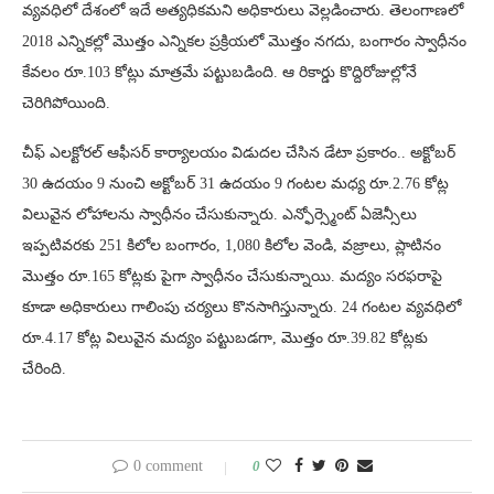
వ్యవధిలో దేశంలో ఇదే అత్యధికమని అధికారులు వెల్లడించారు. తెలంగాణలో
2018 ఎన్నికల్లో మొత్తం ఎన్నికల ప్రక్రియలో మొత్తం నగదు, బంగారం స్వాధీనం
కేవలం రూ.103 కోట్లు మాత్రమే పట్టుబడింది. ఆ రికార్డు కొద్దిరోజుల్లోనే
చెరిగిపోయింది.
చీఫ్ ఎలక్టోరల్ ఆఫీసర్ కార్యాలయం విడుదల చేసిన డేటా ప్రకారం.. అక్టోబర్
30 ఉదయం 9 నుంచి అక్టోబర్ 31 ఉదయం 9 గంటల మధ్య రూ.2.76 కోట్ల
విలువైన లోహాలను స్వాధీనం చేసుకున్నారు. ఎన్ఫోర్స్మెంట్ ఏజెన్సీలు
ఇప్పటివరకు 251 కిలోల బంగారం, 1,080 కిలోల వెండి, వజ్రాలు, ప్లాటినం
మొత్తం రూ.165 కోట్లకు పైగా స్వాధీనం చేసుకున్నాయి. మద్యం సరఫరాపై
కూడా అధికారులు గాలింపు చర్యలు కొనసాగిస్తున్నారు. 24 గంటల వ్యవధిలో
రూ.4.17 కోట్ల విలువైన మద్యం పట్టుబడగా, మొత్తం రూ.39.82 కోట్లకు
చేరింది.
0 comment
0