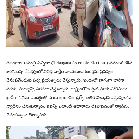
తెలంగాణ అసెంబ్లీ ఎన్నికలు(Telangana Assembly Elections) నవంబర్ 30న
జరగనున్న నేపథ్యంలో వివిధ పార్టీల నాయకులు ఓటర్లను ప్రసన్నం
చేసుకునేందుకు సర్వ ప్రయత్నాలు చేస్తున్నారు. ఇందులో భాగంగా భారీగా
నగదు, మద్యాన్ని సరఫరా చేస్తున్నారు. రాష్ట్రంలో ఇప్పటి వరకు పోలీసులు
భారీగా నగదు, మద్యంతో పాటు బంగారం, డ్రగ్స్‌, ఇతర విలువైన వస్తువులను
స్వాధీనం చేసుకున్నారు. ఇవన్నీ ఎలాంటి ఆధారాలు లేకపోవడంతో స్వాధీనం
చేసుకున్నట్లు తెలుస్తోంది.