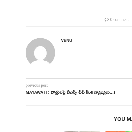
0 comment
VENU
previous post
MAYAWATI : పొత్తులపై బీఎస్పీ చీఫ్ కీలక వ్యాఖ్యలు…!
YOU M