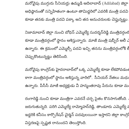
మరోవైపు ముగ్గురు సీనియర్లు ఉమ్మడి ఆదిలాబాద్‌ (Adilabad) జిల్లా నుంచ
అధిష్ఠానంతో సన్నిహితంగా ఉంటూ తామిద్దరిలో ఎవరికి మంత్రి పదవి ఇచ్
కూడా తనకు మంత్రి పదవి పక్కా అని తన అనుచరులకు చెప్తున్నట్ట
నిజామాబాద్‌ జిల్లా నుంచి బోధన్‌ ఎమ్మెల్యే సుదర్శన్‌రెడ్డి మంత్రివ
కూడా మంత్రివర్గంలో స్థానం ఆశిస్తున్నారు. మాజీ మంత్రి షబ్బీర్‌ అ
ఉన్నారు. ఈ క్రమంలో ఎమ్మెల్సీ పదవి ఇచ్చి తనను మంత్రివర్గంలోకి త
చెప్పుకొంటున్నట్టు తెలిసింది.
మరోవైపు కాంగ్రెస్‌కు హైదరాబాద్‌లో ఒక్క ఎమ్మెల్యే కూడా లేకపోవడంతో 
కాగా మంత్రివర్గంలో స్థానం ఆశిస్తున్న వారిలో.. సీనియర్‌ నేతలు మధ
ఉన్నారు. పీసీసీ మాజీ అధ్యక్షుడు వీ హన్మంతరావు పేరును కూడా మంత్
రంగారెడ్డి నుంచి కూడా మంత్రిగా ఎవరనే చర్చ సైతం కొనసాగుతోంది. ఎమ
జరుగుతున్నది. పరిగి ఎమ్మెల్యే రామ్మోహన్‌రెడ్డి, తాండూరు ఎమ్మెల్యే మ
ఇద్దరికి కనీసం కార్పొరేషన్‌ చైర్మన్‌ పదవులయినా ఇస్తారని జిల్లా కాంగ్ర
విస్తరణపై స్పష్టత రానుందని తెలుస్తోంది.