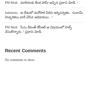
PM Modi : మాదిగలకు కీలక హామీ ఇచ్చిన ప్రధాని మోడీ..!
Indonesia : ఆ దేశంలో మరోసారి పేలిన అగ్నిపర్వతం.. సునామీ
హెచ్చరికలు జారీ చేసిన అధికారులు.. !
PM Modi : సీఎం రేవంత్-కేసీఆర్ ఆ విషయంలో హెల్ప్
చేసుకొన్నారు..! ప్రధాని మోడీ..
Recent Comments
No comments to show.