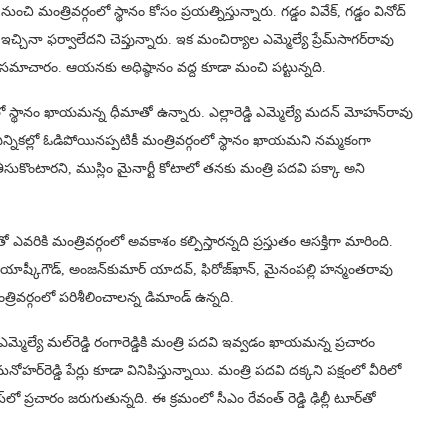
ి మంత్రివర్గంలో స్థానం కోసం ప్రయత్నిస్తున్నారు. గడ్డం వివేక్‌, గడ్డం వినోద్‌
చినా ఫర్వాలేదని చెప్తున్నారు. ఇక మంచిర్యాల ఎమ్మెల్యే ప్రేమ్‌సాగర్‌రావు
ు సమాచారం. ఆయనకు అధిష్ఠానం వద్ద కూడా మంచి పట్టున్నది.
ర్గంలో స్థానం ఖాయమన్న ధీమాతో ఉన్నారు. ఎల్లారెడ్డి ఎమ్మెల్యే మదన్‌ మోహన్‌రావు
లీ ఎన్నికల్లో ఓడిపోయినప్పటికీ మంత్రివర్గంలో స్థానం ఖాయమని నమ్మకంగా
ీసుకొంటారని, ముస్లిం మైనార్టీ కోటాలో తనకు మంత్రి పదవి పక్కా అని
ఎవరికి మంత్రివర్గంలో అవకాశం కల్పిస్తారన్నది ప్రస్తుతం ఆసక్తిగా మారింది.
ుయాష్కీగౌడ్‌, అంజన్‌కుమార్‌ యాదవ్‌, ఫిరోజ్‌ఖాన్‌, మైనంపల్లి హన్మంతరావు
రివర్గంలో పరిశీలించాలన్న డిమాండ్‌ ఉన్నది.
్మెల్యే మల్‌రెడ్డి రంగారెడ్డికి మంత్రి పదవి ఇవ్వడం ఖాయమన్న ప్రచారం
నోహర్‌రెడ్డి పేర్లు కూడా వినిపిస్తున్నాయి. మంత్రి పదవి దక్కని పక్షంలో వీరిలో
ెస్‌లో ప్రచారం జరుగుతున్నది. ఈ క్రమంలో సీఎం రేవంత్ రెడ్డి ఢిల్లీ టూర్‌తో