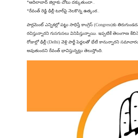
*ఆదిలాబాద్‌ జిల్లాకు చోటు దక్కుతుందా..
*రేవంత్ రెడ్డి ఢిల్లీ టూర్‌పై నెలకొన్న ఉత్కంఠ..
పార్లమెంట్ ఎన్నికల్లో పట్టు సాధిస్తే కాంగ్రెస్ (Congress)కు తిరుగు
రచిస్తున్నారని గుసగుసలు వినిపిస్తున్నాయి. ఇప్పటికే తెలంగాణ కేబి
రోజుల్లో ఢిల్లీ (Delhi) వెళ్లి పార్టీ పెద్దలతో భేటీ కానున్నారని సమాచార
అవుతుందని రేవంత్ భావిస్తున్నట్లు తెలుస్తోంది.