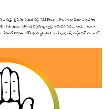
ండదని భావిస్తున్న సీఎం రేవంత్ రెడ్డి (CM Revanth Reddy) ఆ దిశగా వ్యూహాలు
నెట్ (Telangana Cabinet) విస్తరణపై దృష్టి సారించిన సీఎం.. రెండు, మూడు
ం.. కేబినెట్ విస్తరణ లోక్‌సభ ఎన్నికలకు ముందే పూర్తి చేస్తే పార్టీకి ప్లస్ పాయింట్