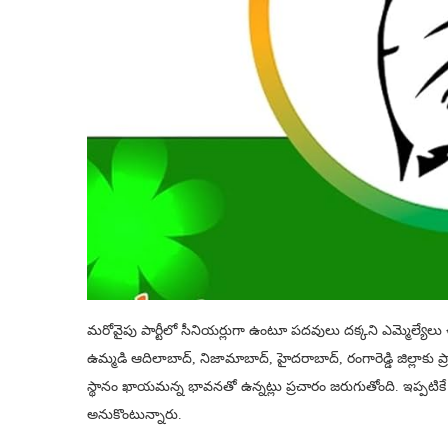
మరోవైపు పార్టీలో సీనియర్లుగా ఉంటూ పదవులు దక్కని ఎమ్మెల్యేలు 
ఉమ్మడి ఆదిలాబాద్‌, నిజామాబాద్‌, హైదరాబాద్‌, రంగారెడ్డి జిల్లాకు
స్థానం ఖాయమన్న భావనతో ఉన్నట్లు ప్రచారం జరుగుతోంది. ఇప్పటికే అ
అనుకొంటున్నారు.