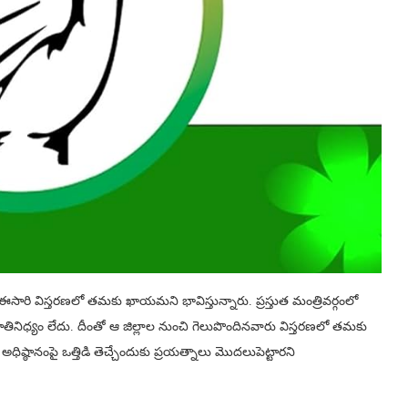
ఈసారి విస్తరణలో తమకు ఖాయమని భావిస్తున్నారు. ప్రస్తుత మంత్రివర్గంలో
 ప్రాతినిధ్యం లేదు. దీంతో ఆ జిల్లాల నుంచి గెలుపొందినవారు విస్తరణలో తమకు
ధిష్ఠానంపై ఒత్తిడి తెచ్చేందుకు ప్రయత్నాలు మొదలుపెట్టారని