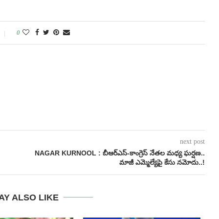
0
next post
NAGAR KURNOOL : బీఆర్‌ఎస్-కాంగ్రెస్‌ నేతల మధ్య ఘర్షణ..
మాజీ ఎమ్మెల్యేపై కేసు నమోదు..!
AY ALSO LIKE