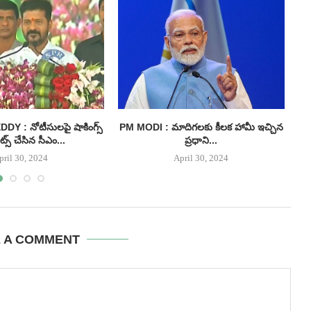
 : నోటీసులపై షాకింగ్స్
PM MODI : మాదిగలకు కీలక హామీ ఇచ్చిన
్స్ చేసిన సీఎం...
ప్రధాని...
pril 30, 2024
April 30, 2024
E A COMMENT