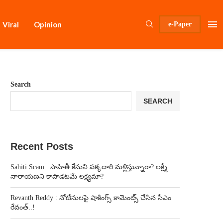
Viral
Opinion
e-Paper
Search
SEARCH
Recent Posts
Sahiti Scam : సాహితీ కేసుని పక్కదారి మళ్లిస్తున్నారా? లక్ష్మీ
నారాయణని కాపాడటమే లక్ష్యమా?
Revanth Reddy : నోటీసులపై షాకింగ్స్ కామెంట్స్ చేసిన సీఎం
రేవంత్..!