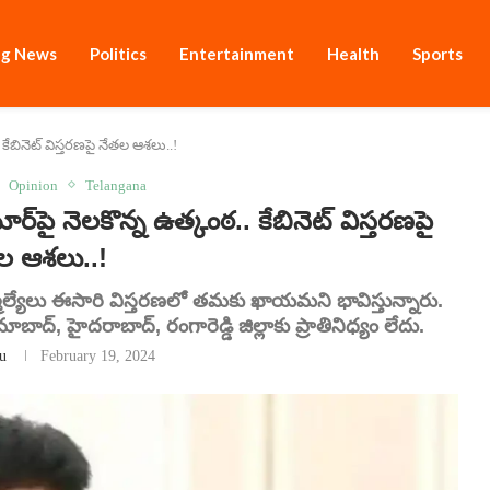
ng News
Politics
Entertainment
Health
Sports
.. కేబినెట్ విస్తరణపై నేతల ఆశలు..!
Opinion
Telangana
ర్‌పై నెలకొన్న ఉత్కంఠ.. కేబినెట్ విస్తరణపై
ల ఆశలు..!
మెల్యేలు ఈసారి విస్తరణలో తమకు ఖాయమని భావిస్తున్నారు.
బాద్‌, హైదరాబాద్‌, రంగారెడ్డి జిల్లాకు ప్రాతినిధ్యం లేదు.
u
February 19, 2024