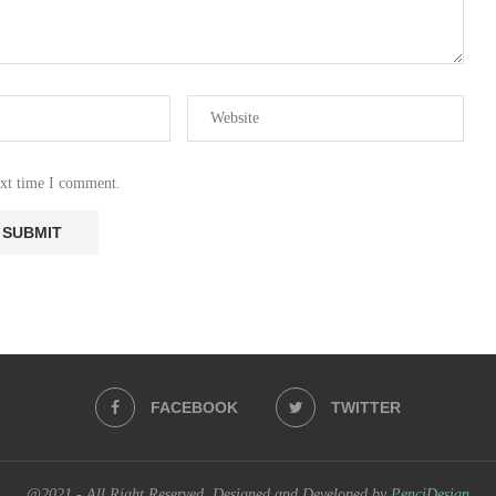
ext time I comment.
FACEBOOK
TWITTER
@2021 - All Right Reserved. Designed and Developed by
PenciDesign