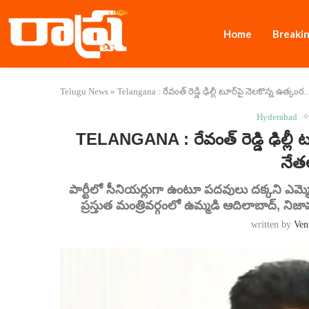
Home
Breaki
Telugu News
»
Telangana : రేవంత్ రెడ్డి ఢిల్లీ టూర్‌పై నెలకొన్న ఉత్కంఠ
Hyderabad
TELANGANA : రేవంత్ రెడ్డి ఢిల్లీ టూ
నేత
పార్టీలో సీనియర్లుగా ఉంటూ పదవులు దక్కని ఎమ్
ప్రస్తుత మంత్రివర్గంలో ఉమ్మడి ఆదిలాబాద్‌, నిజామా
written by
Ven