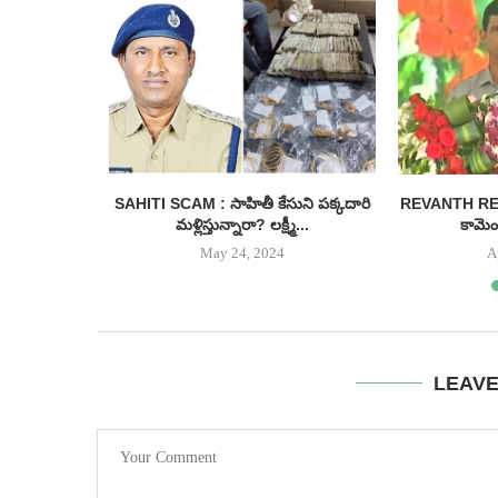
కేసీఆర్
SAHITI SCAM : సాహితీ కేసుని పక్కదారి
REVANTH REDDY
నరు.....
మళ్లిస్తున్నారా? లక్ష్మీ...
కామెంట
May 24, 2024
A
LEAV