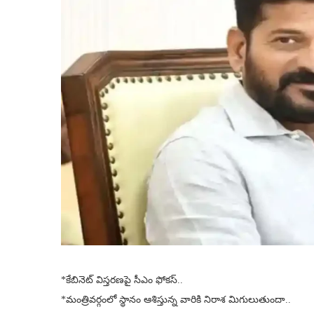
*కేబినెట్ విస్తరణపై సీఎం ఫోకస్..
*మంత్రివర్గంలో స్థానం ఆశిస్తున్న వారికి నిరాశ మిగులుతుందా..