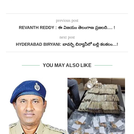
previous post
REVANTH REDDY : ఈ విజయం తెలంగాణ ప్రజలది…. !
next post
HYDERABAD BIRYANI: బావర్చి బిర్యానీలో బల్లి కలకలం…!
YOU MAY ALSO LIKE