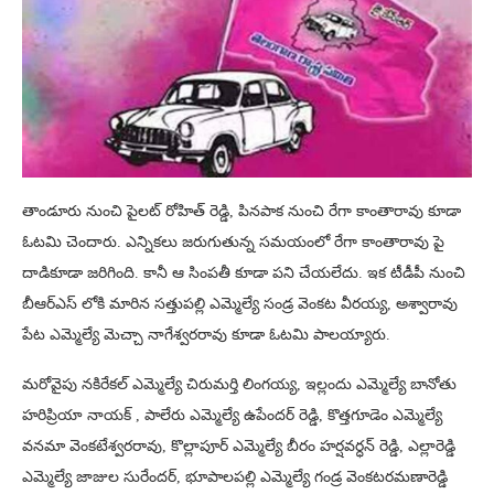
తాండూరు నుంచి పైలట్ రోహిత్ రెడ్డి, పినపాక నుంచి రేగా కాంతారావు కూడా
ఓటమి చెందారు. ఎన్నికలు జరుగుతున్న సమయంలో రేగా కాంతారావు పై
దాడికూడా జరిగింది. కానీ ఆ సింపతీ కూడా పని చేయలేదు. ఇక టీడీపీ నుంచి
బీఆర్ఎస్ లోకి మారిన సత్తుపల్లి ఎమ్మెల్యే సండ్ర వెంకట వీరయ్య, అశ్వారావు
పేట ఎమ్మెల్యే మెచ్చా నాగేశ్వరరావు కూడా ఓటమి పాలయ్యారు.
మరోవైపు నకిరేకల్ ఎమ్మెల్యే చిరుమర్తి లింగయ్య, ఇల్లందు ఎమ్మెల్యే బానోతు
హరిప్రియా నాయక్ , పాలేరు ఎమ్మెల్యే ఉపేందర్ రెడ్డి, కొత్తగూడెం ఎమ్మెల్యే
వనమా వెంకటేశ్వరరావు, కొల్లాపూర్ ఎమ్మెల్యే బీరం హర్షవర్ధన్ రెడ్డి, ఎల్లారెడ్డి
ఎమ్మెల్యే జాజుల సురేందర్, భూపాలపల్లి ఎమ్మెల్యే గండ్ర వెంకటరమణారెడ్డి