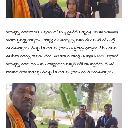
అయ్యప్ప మాలధారణ విషయంలో కొన్ని ప్రైవేట్ స్కూళ్లు(Private Schools)
అతిగా ప్రవర్తిస్తున్నాయి. విద్యార్థులు అయ్యప్ప మాల వేసుకుంటే నో ఎంట్రీ
చెబుతున్నాయి. దీనిపై హిందూ సంఘాలు ఎన్నిసార్లు ధర్నాలు చేసి నిరసన
తెలిపినా మార్పు రావడం లేదు. తాజాగా రంగారెడ్డి (Ranga Reddy) జిల్లాలో
అయ్యప్ప మాల ధరించిన విద్యార్థులను స్కూల్ లోకి రానివ్వలేదు. దీంతో
పాఠశాల యాజమాన్యం తీరుపై హిందూ సంఘాలు మండిపడుతున్నాయి.