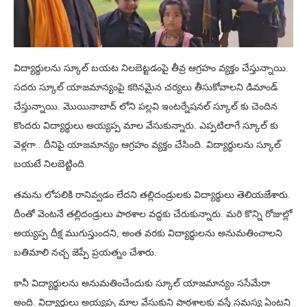
విద్యార్థులను స్కూల్ బయట నిలబెట్టడంపై తీవ్ర ఆగ్రహం వ్యక్తం చేస్తున్నాయి.
సదరు స్కూల్ యాజమాన్యంపై కఠినమైన చర్యలు తీసుకోవాలని డిమాండ్
చేస్తున్నాయి. మొయినా‌బాద్ లోని పల్లవి ఇంటర్నేషనల్ స్కూల్ కు చెందిన
కొందరు విద్యార్థులు అయ్యప్ప మాల వేసుకున్నారు. ఎప్పటిలాగే స్కూల్ కు
వెళ్లగా.. దీనిపై యాజమాన్యం ఆగ్రహం వ్యక్తం చేసింది. విద్యార్థులను స్కూల్
బయటే నిలబెట్టింది.
తమను లోపలికి రానివ్వడం లేదని తల్లిదండ్రులకు విద్యార్థులు తెలియజేశారు.
దీంతో వెంటనే తల్లిదండ్రులు పాఠశాల వద్దకు చేరుకున్నారు. మరి కొన్ని రోజుల్లో
అయ్యప్ప దీక్ష ముగుస్తుందని, అంత వరకు విద్యార్థులను అనుమతించాలని
బతిమాలి నచ్చ జెప్పే ప్రయత్నం చేశారు.
కానీ విద్యార్థులను అనుమతించేందుకు స్కూల్ యాజమాన్యం ససేమేరా
అంది. విద్యార్థులు అయ్యప్ప మాల వేసుకుని పాఠశాలకు వస్తే సమస్య ఏంటని