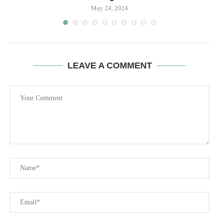
May 24, 2024
LEAVE A COMMENT