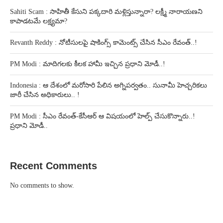
Sahiti Scam : సాహితీ కేసుని పక్కదారి మళ్లిస్తున్నారా? లక్ష్మీ నారాయణని
కాపాడటమే లక్ష్యమా?
Revanth Reddy : నోటీసులపై షాకింగ్స్ కామెంట్స్ చేసిన సీఎం రేవంత్..!
PM Modi : మాదిగలకు కీలక హామీ ఇచ్చిన ప్రధాని మోడీ..!
Indonesia : ఆ దేశంలో మరోసారి పేలిన అగ్నిపర్వతం.. సునామీ హెచ్చరికలు
జారీ చేసిన అధికారులు.. !
PM Modi : సీఎం రేవంత్-కేసీఆర్ ఆ విషయంలో హెల్ప్ చేసుకొన్నారు..!
ప్రధాని మోడీ..
Recent Comments
No comments to show.