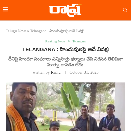
Telugu News
»
Telangana : హిందువులపై అదే వివక్ష!
Breaking News
Telangana
TELANGANA : హిందువులపై అదే వివక్ష!
దీనిపై హిందూ సంఘాలు ఎన్నిసార్లు ధర్నాలు చేసి నిరసన తెలిపినా
మార్పు రావడం లేదు.
written by
Ramu
October 31, 2023