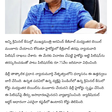
అన్ని క్రిమినల్ కేసుల్లో ముఖ్యమంత్రి అరవింద్ కేజీవాల్ మధ్యంతర బెయిల్
మంజూరు చేయాలని కోరుతూ హైకోర్టులో కేజ్రీవాల్ తరఫు న్యాయవాది
పిటిషన్ దాఖలు చేశారు. ఈ మేరకు విచారణ చేపట్టి హైకోర్టు అట్టి పిటిషన్‌ను
తరస్కరించడంతో పాటు పిటిషనర్‌కు రూ.75వేల జరిమానా విధించింది.
ఢిల్లీ తాత్కాలిక ప్రధాన న్యాయమూర్తి నేతృత్వంలోని ధర్మాసనం ఈ ఉత్తర్వులు
జారీ చేసింది. ఉన్నత పదవిలో ఉన్న వ్యక్తిపై పెండింగ్‌లో ఉన్న క్రిమినల్ కేసులో
కోర్టు మధ్యంతర బెయిల్‌ను మంజూరు చేయదని ఢిల్లీ హైకోర్టు స్పష్టం చేసింది.
ఈ పిటిషన్‌పై తీర్పు అసాధారణమైనదని వ్యాఖ్యానించింది. జ్యుడిషియల్
ఆర్డర్ ఆధారంగా ఎవరైనా కస్టడీలో ఉంటారని కోర్టు తెలిపింది.