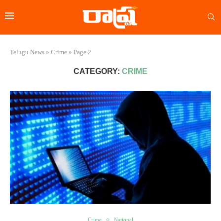
Telugu News
»
Crime
»
Page 2
CATEGORY:
CRIME
Crime
National