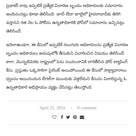
ప్రభాకర్ రావు ఇప్పటికే ప్రత్యేక విచారణ బృందం అధికారులకు సమాచారం
అందిచంనట్లు కూడా తెలిసింది. జూన్ లేదా జూలై‌లో హైదరాబాద్‌కు తిరిగి
వస్తానని గత నెల ఓ పోలీసు ఉన్నతాధికారికి ఫోన్‌లో సమాచారం ఇచ్చినట్లు
తెలిసిందే.
ఇదిలాఉండగా, ఈ కేసులో ఇప్పటికే నలుగురు అధికారులను ప్రత్యేక విచారణ
బృందం అధికారులు అదుపులోకి తీసుకుని విచారించిన విషయం తెలిసిందే.
కాగా, మొన్నటివరకు రాష్ట్రంలో పెను సంచలనానికి దారితీసిన ఫోన్ ట్యాపింగ్
కేసు..ప్రస్తుతం ఒక్కసారిగా సైలెంట్ అయిపోయింది.ఈ కేసులో సాక్ష్యాధారాలు
ధ్వంసం అయినందున లీగల్‌గా ముందుకు వెళ్లలేమని కేసును విచారిస్తున్న ఓ
ఉన్నతాధికారి అభిప్రాయం వ్యక్తం చేసినట్లు తెలుస్తోంది.
April 25, 2024
0 comment