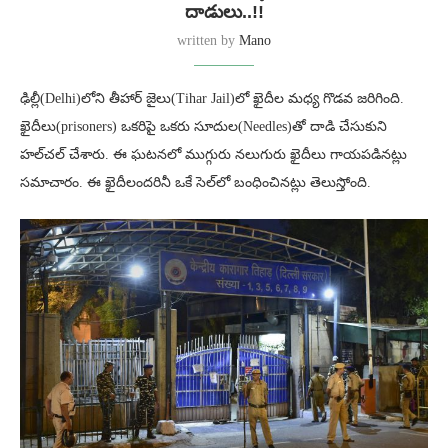
దాడులు..!!
written by
Mano
ఢిల్లీ(Delhi)లోని తీహార్ జైలు(Tihar Jail)లో ఖైదీల మధ్య గొడవ జరిగింది.
ఖైదీలు(prisoners) ఒకరిపై ఒకరు సూదుల(Needles)తో దాడి చేసుకుని
హల్‌చల్ చేశారు. ఈ ఘటనలో ముగ్గురు నలుగురు ఖైదీలు గాయపడినట్లు
సమాచారం. ఈ ఖైదీలందరినీ ఒకే సెల్‌లో బంధించినట్లు తెలుస్తోంది.