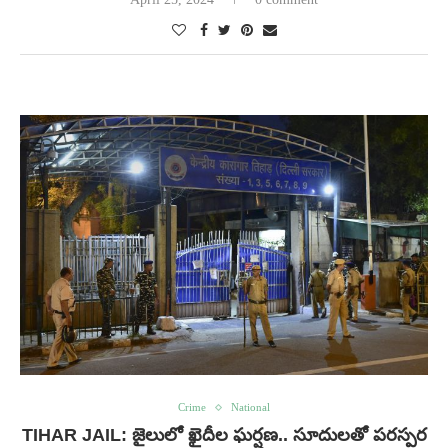
Crime
National
TIHAR JAIL: జైలులో ఖైదీల ఘర్షణ.. సూదులతో పరస్పర