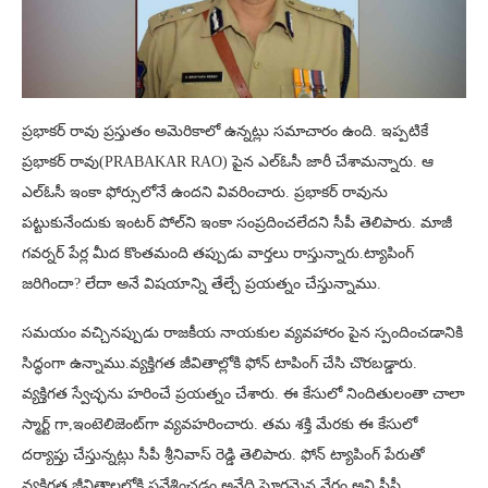
ప్రభాకర్ రావు ప్రస్తుతం అమెరికాలో ఉన్నట్లు సమాచారం ఉంది. ఇప్పటికే
ప్రభాకర్ రావు(PRABAKAR RAO) పైన ఎల్‌ఓసీ జారీ చేశామన్నారు. ఆ
ఎల్ఓసీ ఇంకా ఫోర్సులోనే ఉందని వివరించారు. ప్రభాకర్ రావును
పట్టుకునేందుకు ఇంటర్ పోల్‌ని ఇంకా సంప్రదించలేదని సీపీ తెలిపారు. మాజీ
గవర్నర్ పేర్ల మీద కొంతమంది తప్పుడు వార్తలు రాస్తున్నారు.ట్యాపింగ్
జరిగిందా? లేదా అనే విషయాన్ని తేల్చే ప్రయత్నం చేస్తున్నాము.
సమయం వచ్చినప్పుడు రాజకీయ నాయకుల వ్యవహారం పైన స్పందించడానికి
సిద్ధంగా ఉన్నాము.వ్యక్తిగత జీవితాల్లోకి ఫోన్ టాపింగ్ చేసి చొరబడ్డారు.
వ్యక్తిగత స్వేచ్ఛను హరించే ప్రయత్నం చేశారు. ఈ కేసులో నిందితులంతా చాలా
స్మార్ట్ గా,ఇంటెలిజెంట్‌గా వ్యవహరించారు. తమ శక్తి మేరకు ఈ కేసులో
దర్యాప్తు చేస్తున్నట్లు సీపీ శ్రీనివాస్ రెడ్డి తెలిపారు. ఫోన్ ట్యాపింగ్ పేరుతో
వ్యక్తిగత జీవితాలలోకి ప్రవేశించడం అనేది ఘోరమైన నేరం అని సీపీ