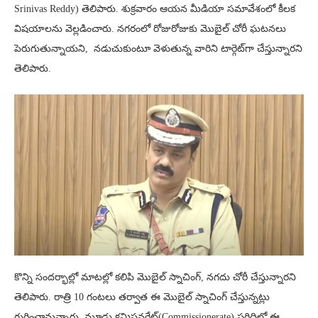
Srinivas Reddy) తెలిపారు. శుక్రవారం ఆయన మీడియా సమావేశంలో కీలక
విషయాలను వెల్లడించారు. నగరంలో రోజురోజుకు మొబైల్ చోరీ ఘటనలు
పెరుగుతున్నాయని, నడుచుకుంటూ వెళుతున్న వారిని టార్గెట్‌గా చేస్తున్నారని
తెలిపారు.
కొన్ని సందర్భాల్లో మాటల్లో కలిపి మొబైల్ స్నాచింగ్, నగదు చోరీ చేస్తున్నారని
తెలిపారు. రాత్రి 10 గంటలు తర్వాత ఈ మొబైల్ స్నాచింగ్ చేస్తున్నట్లు
గుర్తించామన్నారు. మూడు కమిషనరేట్‌(Commissionerate) పరిధిల్లో ఈ