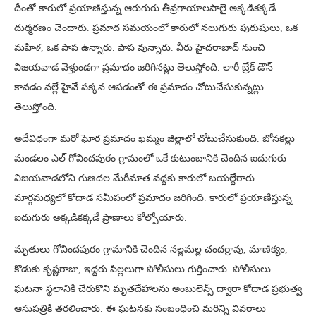
దీంతో కారులో ప్రయాణిస్తున్న ఆరుగురు తీవ్రగాయాలపాలై అక్కడికక్కడే
దుర్మరణం చెందారు. ప్రమాద సమయంలో కారులో నలుగురు పురుషులు, ఒక
మహిళ, ఒక పాప ఉన్నారు. పాప వున్నారు. వీరు హైదరాబాద్ నుంచి
విజయవాడ వెళ్తుండగా ప్రమాదం జరిగినట్లు తెలుస్తోంది. లారీ బ్రేక్ డౌన్
కావడం వల్లే హైవే పక్కన ఆపడంతో ఈ ప్రమాదం చోటుచేసుకున్నట్లు
తెలుస్తోంది.
అదేవిధంగా మరో ఘోర ప్రమాదం ఖమ్మం జిల్లాలో చోటుచేసుకుంది. బోనకల్లు
మండలం ఎల్ గోవిందపురం గ్రామంలో ఒకే కుటుంబానికి చెందిన ఐదుగురు
విజయవాడలోని గుణదల మేరీమాత వద్దకు కారులో బయల్దేరారు.
మార్గమధ్యలో కోదాడ సమీపంలో ప్రమాదం జరిగింది. కారులో ప్రయాణిస్తున్న
ఐదుగురు అక్కడికక్కడే ప్రాణాలు కోల్పోయారు.
మృతులు గోవిందపురం గ్రామానికి చెందిన నల్లమల్ల చందర్రావు, మాణిక్యం,
కొడుకు కృష్ణరాజు, ఇద్దరు పిల్లలుగా పోలీసులు గుర్తించారు. పోలీసులు
ఘటనా స్థలానికి చేరుకొని మృతదేహాలను అంబులెన్స్ ద్వారా కోదాడ ప్రభుత్వ
ఆసుపత్రికి తరలించారు. ఈ ఘటనకు సంబంధించి మరిన్ని వివరాలు