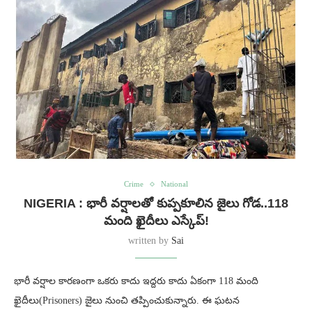
Crime
National
NIGERIA : భారీ వర్షాలతో కుప్పకూలిన జైలు గోడ..118
మంది ఖైదీలు ఎస్కేప్!
written by
Sai
భారీ వర్షాల కారణంగా ఒకరు కాదు ఇద్దరు కాదు ఏకంగా 118 మంది
ఖైదీలు(Prisoners) జైలు నుంచి తప్పించుకున్నారు. ఈ ఘటన