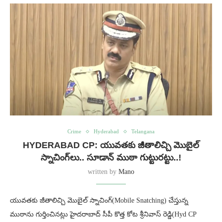
Crime
Hyderabad
Telangana
HYDERABAD CP: యువతకు జీతాలిచ్చి మొబైల్
స్నాచింగ్‌లు.. సూడాన్ ముఠా గుట్టురట్టు..!
written by
Mano
యువతకు జీతాలిచ్చి మొబైల్ స్నాచింగ్(Mobile Snatching) చేస్తున్న
ముఠాను గుర్తించినట్లు హైదరాబాద్ సీపీ కొత్త కోట శ్రీనివాస్ రెడ్డి(Hyd CP