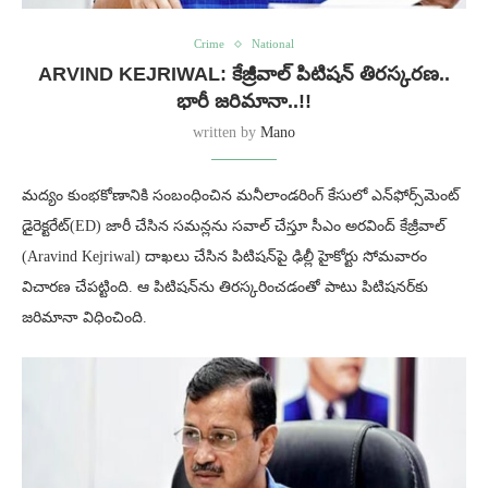
Crime
National
ARVIND KEJRIWAL: కేజ్రీవాల్‌ పిటిషన్‌ తిరస్కరణ..
భారీ జరిమానా..!!
written by
Mano
మద్యం కుంభకోణానికి సంబంధించిన మనీలాండరింగ్ కేసులో ఎన్‌ఫోర్స్‌మెంట్
డైరెక్టరేట్(ED) జారీ చేసిన సమన్లను సవాల్ చేస్తూ సీఎం అరవింద్ కేజ్రీవాల్
(Aravind Kejriwal) దాఖలు చేసిన పిటిషన్‌పై ఢిల్లీ హైకోర్టు సోమవారం
విచారణ చేపట్టింది. ఆ పిటిషన్‌ను తిరస్కరించడంతో పాటు పిటిషనర్‌కు
జరిమానా విధించింది.