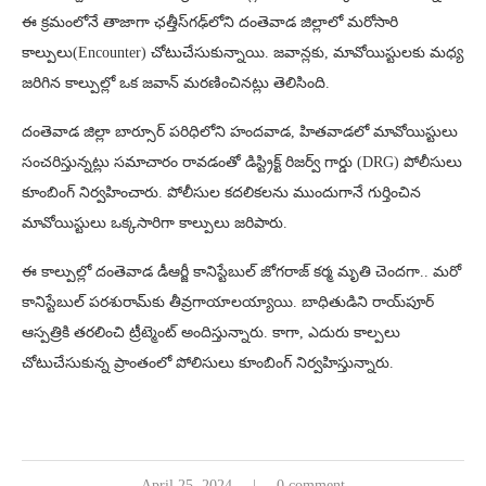
ఈ క్రమంలోనే తాజాగా ఛత్తీస్‌గఢ్‌లోని దంతెవాడ జిల్లాలో మరోసారి
కాల్పులు(Encounter) చోటుచేసుకున్నాయి. జవాన్లకు, మావోయిస్టులకు మధ్య
జరిగిన కాల్పుల్లో ఒక జవాన్ మరణించినట్లు తెలిసింది.
దంతెవాడ జిల్లా బార్సూర్ పరిధిలోని హందవాడ, హితవాడలో మావోయిస్టులు
సంచరిస్తున్నట్లు సమాచారం రావడంతో డిస్ట్రిక్ట్ రిజర్వ్ గార్డు (DRG) పోలీసులు
కూంబింగ్ నిర్వహించారు. పోలీసుల కదలికలను ముందుగానే గుర్తించిన
మావోయిస్టులు ఒక్కసారిగా కాల్పులు జరిపారు.
ఈ కాల్పుల్లో దంతెవాడ డీఆర్జీ కానిస్టేబుల్ జోగరాజ్ కర్మ మృతి చెందగా.. మరో
కానిస్టేబుల్‌ పరశురామ్‌కు తీవ్రగాయాలయ్యాయి. బాధితుడిని రాయ్‌పూర్
ఆస్పత్రికి తరలించి ట్రీట్మెంట్ అందిస్తున్నారు. కాగా, ఎదురు కాల్పలు
చోటుచేసుకున్న ప్రాంతంలో పోలిసులు కూంబింగ్ నిర్వహిస్తున్నారు.
April 25, 2024
0 comment