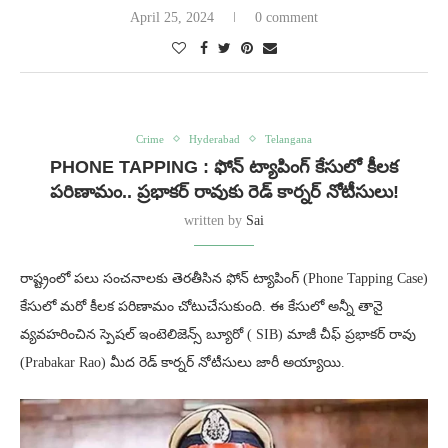
April 25, 2024
0 comment
Crime
Hyderabad
Telangana
PHONE TAPPING : ఫోన్ ట్యాపింగ్ కేసులో కీలక
పరిణామం.. ప్రభాకర్ రావుకు రెడ్ కార్నర్ నోటీసులు!
written by
Sai
రాష్ట్రంలో పలు సంచనాలకు తెరతీసిన ఫోన్ ట్యాపింగ్ (Phone Tapping Case)
కేసులో మరో కీలక పరిణామం చోటుచేసుకుంది. ఈ కేసులో అన్నీ తానై
వ్యవహరించిన స్పెషల్ ఇంటెలిజెన్స్ బ్యూరో ( SIB) మాజీ చీఫ్ ప్రభాకర్ రావు
(Prabakar Rao) మీద రెడ్ కార్నర్ నోటీసులు జారీ అయ్యాయి.