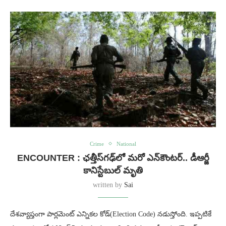
Crime
National
ENCOUNTER : ఛత్తీస్‌గఢ్‌లో మరో ఎన్‌‌కౌంటర్.. డీఆర్జీ
కానిస్టేబుల్ మృతి
written by
Sai
దేశవ్యాప్తంగా పార్లమెంట్ ఎన్నికల కోడ్(Election Code) నడుస్తోంది. ఇప్పటికే