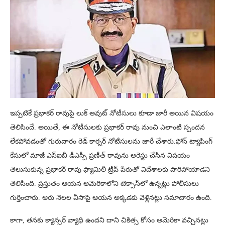
ఇప్పటికే ప్రభాకర్ రావుపై లుక్ అవుట్ నోటీసులు కూడా జారీ అయిన విషయం
తెలిసిందే. అయితే, ఈ నోటీసులకు ప్రభాకర్ రావు నుంచి ఎలాంటి స్పందన
లేకపోవడంతో గురువారం రెడ్ కార్నర్ నోటీసులను జారీ చేశారు.ఫోన్ ట్యాపింగ్
కేసులో మాజీ ఎస్ఐబీ డీఎస్పీ ప్రణీత్ రావును అరెస్టు చేసిన విషయం
తెలుసుకున్న ప్రభాకర్ రావు ఫ్యామిలీ ట్రిప్ పేరుతో విదేశాలకు పారిపోయాడని
తెలిసింది. ప్రస్తుతం ఆయన అమెరికాలోని టెక్సాస్‌లో ఉన్నట్లు పోలీసులు
గుర్తించారు. ఆరు నెలల వీసాపై ఆయన అక్కడకు వెళ్లినట్లు సమాచారం ఉంది.
కాగా, తనకు క్యాన్సర్ వ్యాధి ఉందని దాని చికిత్స కోసం అమెరికా వచ్చినట్లు