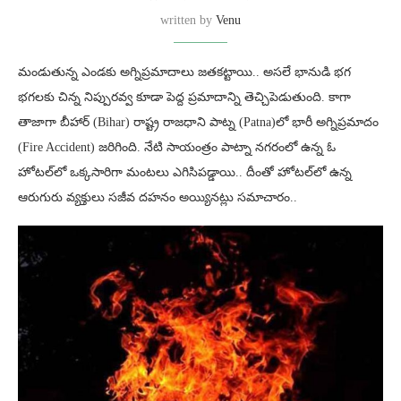
written by
Venu
మండుతున్న ఎండకు అగ్నిప్రమాదాలు జతకట్టాయి.. అసలే భానుడి భగ
భగలకు చిన్న నిప్పురవ్వ కూడా పెద్ద ప్రమాదాన్ని తెచ్చిపెడుతుంది. కాగా
తాజాగా బీహార్‌ (Bihar) రాష్ట్ర రాజధాని పాట్న (Patna)లో భారీ అగ్నిప్రమాదం
(Fire Accident) జరిగింది. నేటి సాయంత్రం పాట్నా నగరంలో ఉన్న ఓ
హోటల్‌లో ఒక్కసారిగా మంటలు ఎగిసిపడ్డాయి.. దీంతో హోటల్‌లో ఉన్న
ఆరుగురు వ్యక్తులు సజీవ దహనం అయ్యినట్లు సమాచారం..