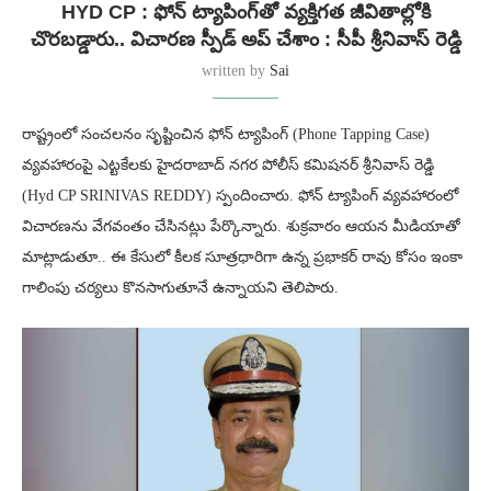
HYD CP : ఫోన్ ట్యాపింగ్‌తో వ్యక్తిగత జీవితాల్లోకి
చొరబడ్డారు.. విచారణ స్పీడ్ అప్ చేశాం : సీపీ శ్రీనివాస్ రెడ్డి
written by
Sai
రాష్ట్రంలో సంచలనం సృష్టించిన ఫోన్ ట్యాపింగ్ (Phone Tapping Case)
వ్యవహారంపై ఎట్టకేలకు హైదరాబాద్ నగర పోలీస్ కమిషనర్ శ్రీనివాస్ రెడ్డి
(Hyd CP SRINIVAS REDDY) స్పందించారు. ఫోన్ ట్యాపింగ్ వ్యవహారంలో
విచారణను వేగవంతం చేసినట్లు పేర్కొన్నారు. శుక్రవారం ఆయన మీడియాతో
మాట్లాడుతూ.. ఈ కేసులో కీలక సూత్రధారిగా ఉన్న ప్రభాకర్ రావు కోసం ఇంకా
గాలింపు చర్యలు కొనసాగుతూనే ఉన్నాయని తెలిపారు.