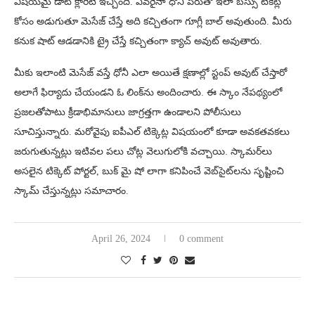
విషయమై డాట్‌ క్లారిటీ ఇచ్చింది. ఎవరైనా ధోనీ పేరుతో ఇలా బస్సు టికెట్ల
కోసం అడుగుతూ మెసేజ్‌ చేస్తే అది కచ్చితంగా గూగ్లీ బాల్‌ అవుతుంది. మీరు
కనుక షాట్‌ ఆడడానికి ట్రై చేస్తే కచ్చితంగా క్యాచ్‌ అవుట్ అవుతారు.
మీకు ఇలాంటి మెసేజ్‌ వస్తే ధోనీ ఎలా అయితే క్షణాల్లో స్టంప్‌ అవుట్‌ చేస్తారో
అలాగే ఫిర్యాదు చేయండని ఓ లింక్‌ను అందించారు. ఈ స్కాం నేపథ్యంలో
ప్రజలతోపాటు క్రీడాభిమానులు జాగ్రత్తగా ఉండాలని పోలీసులు
సూచిస్తున్నారు. మరోవైపు ఐపీఎల్ టిక్కెట్ల విషయంలో కూడా అవకతవకలు
జరుగుతున్నట్లు ఇటివల పలు చోట్ల వెలుగులోకి వచ్చాయి. స్కామర్‌లు
అసలైన టిక్కెట్ పోర్టల్, బుక్ మై షో లాగా కనిపించే వెబ్‌సైట్‌లను సృష్టించి
స్కామ్ చేస్తున్నట్లు సమాచారం.
April 26, 2024
0 comment