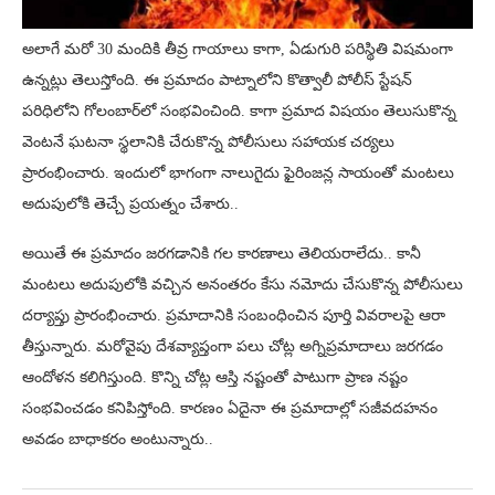
అలాగే మరో 30 మందికి తీవ్ర గాయాలు కాగా, ఏడుగురి పరిస్థితి విషమంగా
ఉన్నట్లు తెలుస్తోంది. ఈ ప్రమాదం పాట్నాలోని కొత్వాలీ పోలీస్ స్టేషన్
పరిధిలోని గోలంబార్‌లో సంభవించింది. కాగా ప్రమాద విషయం తెలుసుకొన్న
వెంటనే ఘటనా స్థలానికి చేరుకొన్న పోలీసులు సహాయక చర్యలు
ప్రారంభించారు. ఇందులో భాగంగా నాలుగైదు ఫైరింజన్ల సాయంతో మంటలు
అదుపులోకి తెచ్చే ప్రయత్నం చేశారు..
అయితే ఈ ప్రమాదం జరగడానికి గల కారణాలు తెలియరాలేదు.. కానీ
మంటలు అదుపులోకి వచ్చిన అనంతరం కేసు నమోదు చేసుకొన్న పోలీసులు
దర్యాప్తు ప్రారంభించారు. ప్రమాదానికి సంబంధించిన పూర్తి వివరాలపై ఆరా
తీస్తున్నారు. మరోవైపు దేశవ్యాప్తంగా పలు చోట్ల అగ్నిప్రమాదాలు జరగడం
ఆందోళన కలిగిస్తుంది. కొన్ని చోట్ల ఆస్తి నష్టంతో పాటుగా ప్రాణ నష్టం
సంభవించడం కనిపిస్తోంది. కారణం ఏదైనా ఈ ప్రమాదాల్లో సజీవదహనం
అవడం బాధాకరం అంటున్నారు..