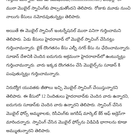
ముఠా మొబైల్ స్నాచింగ్‌కు పాల్పడుతోందని తెలిపారు. రోజుకు మూడు నుంచి
నాలుగు కేసులు నమోదవుతున్నట్లు తెలిపారు.
అయితే ఈ మొబైల్ స్నాచింగ్‌ ఇంటర్నేషనల్ ముఠా పనిగా గుర్తించామని
తెలిపారు. ఏడు కేసులు హైదరాబాద్ లో మొబైల్ స్నాచింగ్ చేసినట్లు
గుర్తించామన్నారు. బైక్ దొంగతనం కేసు ఎల్బీ నగర్ కేసు ను ఛేదించామన్నారు.
సూడాన్ దేశానికి చెందిన ఐదుగురు అక్రమంగా హైదరాబాద్‌లో ఉంటున్నట్లు
గుర్తించామన్నారు. వారు ఇక్కడ దొంగతనం చేసి మొబైల్స్‌ను సూడాన్ కి
పంపుతున్నట్లు గుర్తించామన్నారు.
నిరుద్యోగ యువతకు జీతాలు ఇచ్చి మొబైల్ స్నాచింగ్ చేయిస్తున్నారని
తెలిపారు. ఈ కేసులో 12 నిందితులు హైదరాబాద్‌కు చెందిన వారు ఉన్నారని,
ఐదుగురు సూడాన్‌కు చెందిన వారు ఉన్నారని తెలిపారు. స్నాచింగ్ చేసిన
మొబైల్ ఫోన్స్ అమ్మకాలకు, రిసీవింగ్‌కు జగదీష్ మార్కెట్ కేర్ ఆఫ్ అడ్రెస్‌గా
మారిందన్నారు. స్నాచింగ్ చేసిన మొబైల్ ఫోన్స్‌ను విడివిడి భాగాలను కూడా
అమ్ముతున్నారని తెలిపారు.