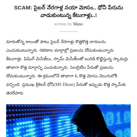
SCAM: సైబర్ నేరగాళ్ల నయా మోసం.. ధోనీ పేరును
వాడుకుంటున్న కేటుగాళ్లు..!
written by
Mano
మారుతోన్న కాలంతో పాటు సైబర్ నేరగాళ్లు కొత్తకొత్త దారులను
ఎంచుకుంటున్నారు. రకరకాల మార్గాల్లో ప్రజలను దోచుకుంటున్నారు
కేటుగాళ్లు. ఫిషింగ్ మెసేజ్‌లు, స్పామ్‌ మెసేజ్‌లతో బురిడి కొట్టిస్తున్న స్కామర్లు
తాజాగా కొత్త మార్గాన్ని ఎంచుకున్నారు. సెలబ్రిటీల పేరుతో ప్రజలను
దోచుకుంటున్నారు. ఈ క్రమంలోనే తాజాగా ఓ కొత్త మోసం వెలుగులోకి
వచ్చింది. ప్రముఖ క్రికెటర్ ధోనీ(MS Dhoni) పేరుతో ఇప్పుడు కొత్త స్కామ్‌కు
తెరలేపారు.