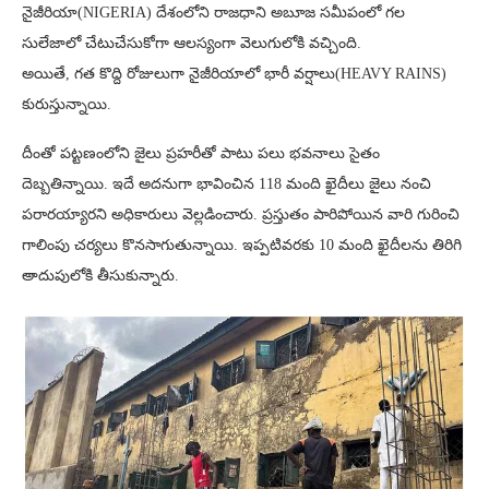
నైజీరియా(NIGERIA) దేశంలోని రాజధాని అబూజ సమీపంలో గల
సులేజాలో చేటుచేసుకోగా ఆలస్యంగా వెలుగులోకి వచ్చింది.
అయితే, గత కొద్ది రోజులుగా నైజీరియాలో భారీ వర్షాలు(HEAVY RAINS)
కురుస్తున్నాయి.
దీంతో పట్టణంలోని జైలు ప్రహరీతో పాటు పలు భవనాలు సైతం
దెబ్బతిన్నాయి. ఇదే అదనుగా భావించిన 118 మంది ఖైదీలు జైలు నంచి
పరారయ్యారని అధికారులు వెల్లడించారు. ప్రస్తుతం పారిపోయిన వారి గురించి
గాలింపు చర్యలు కొనసాగుతున్నాయి. ఇప్పటివరకు 10 మంది ఖైదీలను తిరిగి
అాదుపులోకి తీసుకున్నారు.