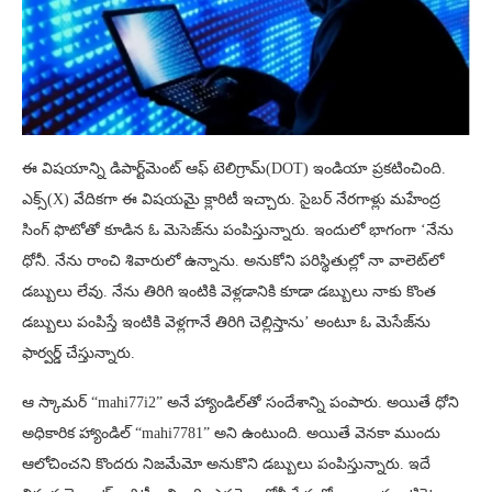
ఈ విషయాన్ని డిపార్ట్‌మెంట్‌ ఆఫ్‌ టెలిగ్రామ్‌(DOT) ఇండియా ప్రకటించింది.
ఎక్స్(X) వేదికగా ఈ విషయమై క్లారిటీ ఇచ్చారు. సైబర్ నేరగాళ్లు మహేంద్ర
సింగ్ ఫొటోతో కూడిన ఓ మెసెజ్‌ను పంపిస్తున్నారు. ఇందులో భాగంగా ‘నేను
ధోనీ. నేను రాంచి శివారులో ఉన్నాను. అనుకోని పరిస్థితుల్లో నా వాలెట్‌లో
డబ్బులు లేవు. నేను తిరిగి ఇంటికి వెళ్లడానికి కూడా డబ్బులు నాకు కొంత
డబ్బులు పంపిస్తే ఇంటికి వెళ్లగానే తిరిగి చెల్లిస్తాను’ అంటూ ఓ మెసేజ్‌ను
ఫార్వర్డ్‌ చేస్తున్నారు.
ఆ స్కామర్ “mahi77i2” అనే హ్యాండిల్‌తో సందేశాన్ని పంపారు. అయితే ధోని
అధికారిక హ్యాండిల్ “mahi7781” అని ఉంటుంది. అయితే వెనకా ముందు
ఆలోచించని కొందరు నిజమేమో అనుకొని డబ్బులు పంపిస్తున్నారు. ఇదే