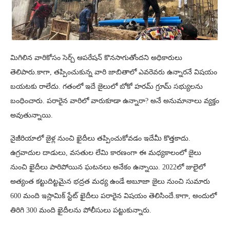
మిగిలిన వారికోసం సెర్చ్ ఆపరేషన్ కొనసాగుతోందని అధికారులు
తెలిపారు.కాగా, తప్పించుకున్న వారి జాబితాలో ఎవరెవరు ఉన్నారనే విషయం
బయటకు రాలేదు. గతంలో ఇదే జైలులో బోకో హరమ్ గ్రూమ్ సభ్యులను
బంధించారు. పరారైన వారిలో వారుకూడా ఉన్నారా? అనే అనుమానాలు వ్యక్తం
అవుతున్నాయి.
నైజీరియాలో జైళ్ల నుంచి ఖైదీలు తప్పించుకోవడం ఇదేమీ కొత్తకాదు.
ఉగ్రవాదుల దాడులు, వసతుల లేమి కారణంగా ఈ మధ్యకాలంలో జైలు
నుంచి ఖైదీలు పారిపోయిన ఘటనలు అనేకం ఉన్నాయి. 2022లో జులైలో
అత్యంత కట్టుదిట్టమైన భద్రత మధ్య ఉండే అబూజా జైలు నుంచి సుమారు
600 మంది ఇస్లామిక్ స్టేట్ ఖైదీలు పరారైన విషయం తెలిసిందే.కాగా, అందులో
తిరిగి 300 మంది ఖైదీలను పోలీసులు పట్టుకున్నారు.