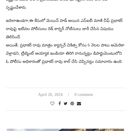
స్పష్టంచేశారు.
ఇదిలాఉండగా,ఈ కేసులో మెయిన్ హెడ్ అయిన ఎస్ఐబీ మాజీ చీఫ్ ప్రభాకర్
రావుపై ఇటీవల పోలీసులు రెడ్ కార్నర్ నోటీసులు జారీ చేసిన విషయం
తెలిసిందే.
అయితే, ప్రభాకర్ రావు మాత్రం క్యాన్సర్ చికిత్స కోసం 6 నెలల పాటు అమెరికా
వెళ్లాడని, ట్రీట్మెంట్ అయ్యాక ఇండియా తిరిగి రానున్నట్లు డిపార్టుమెంటులోని
ఓ పోలీసు అధికారంతో ప్రభాకర్ రావు కాల్ చేసి చెప్పినట్లు సమాచారం ఉంది.
April 26, 2024
0 comment