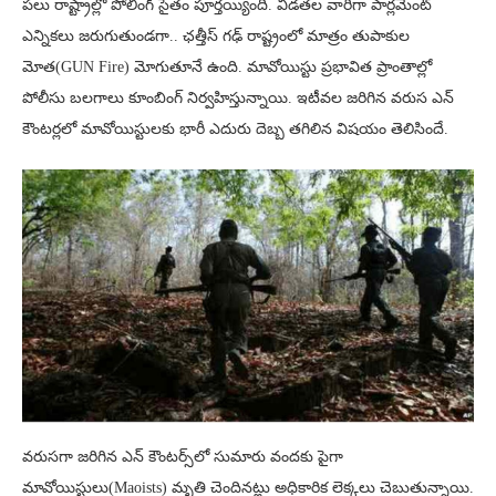
పలు రాష్ట్రాల్లో పోలింగ్ సైతం పూర్తయ్యింది. విడతల వారీగా పార్లమెంట్
ఎన్నికలు జరుగుతుండగా.. ఛత్తీస్ గఢ్ రాష్ట్రంలో మాత్రం తుపాకుల
మోత(GUN Fire) మోగుతూనే ఉంది. మావోయిస్టు ప్రభావిత ప్రాంతాల్లో
పోలీసు బలగాలు కూంబింగ్ నిర్వహిస్తున్నాయి. ఇటీవల జరిగిన వరుస ఎన్
కౌంటర్లలో మావోయిస్టులకు భారీ ఎదురు దెబ్బ తగిలిన విషయం తెలిసిందే.
వరుసగా జరిగిన ఎన్‌‌ కౌంటర్స్‌లో సుమారు వందకు పైగా
మావోయిస్టులు(Maoists) మృతి చెందినట్లు అధికారిక లెక్కలు చెబుతున్నాయి.