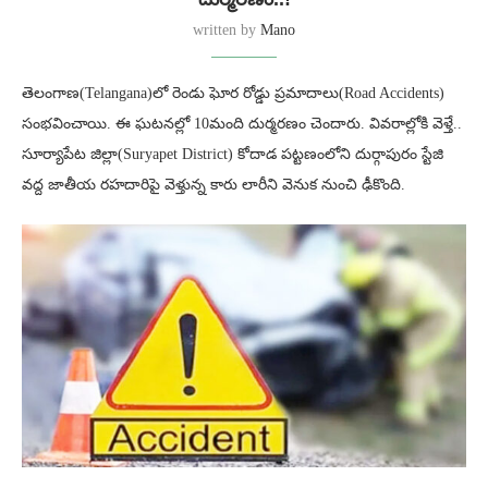
written by
Mano
తెలంగాణ(Telangana)లో రెండు ఘోర రోడ్డు ప్రమాదాలు(Road Accidents)
సంభవించాయి. ఈ ఘటనల్లో 10మంది దుర్మరణం చెందారు. వివరాల్లోకి వెళ్తే..
సూర్యాపేట జిల్లా(Suryapet District) కోదాడ పట్టణంలోని దుర్గాపురం స్టేజి
వద్ద జాతీయ రహదారిపై వెళ్తున్న కారు లారీని వెనుక నుంచి ఢీకొంది.