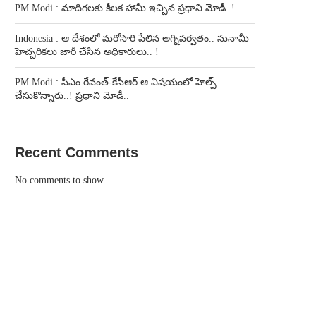
PM Modi : మాదిగలకు కీలక హామీ ఇచ్చిన ప్రధాని మోడీ..!
Indonesia : ఆ దేశంలో మరోసారి పేలిన అగ్నిపర్వతం.. సునామీ
హెచ్చరికలు జారీ చేసిన అధికారులు.. !
PM Modi : సీఎం రేవంత్-కేసీఆర్ ఆ విషయంలో హెల్ప్
చేసుకొన్నారు..! ప్రధాని మోడీ..
Recent Comments
No comments to show.