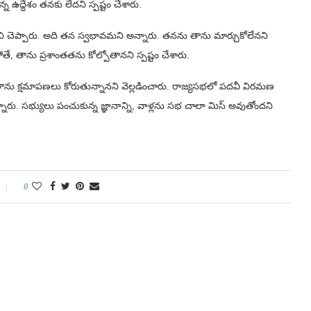
న్న ఉద్దేశం తనకు లేదని స్పష్టం చేశారు.
ెప్పారు. అది తన స్వభావమని అన్నారు. తనను తాను మార్చుకోలేనని
తే, తాను ప్రశాంతతను కోల్పోతానని స్పష్టం చేశారు.
 తాను క్షమాపణలు కోరుతున్నానని వెల్లడించారు. రాజ్యసభలో పదవీ విరమణ
ున్నారు. సభ్యులు పంచుకున్న జ్ఞానాన్ని, వాళ్లను సభ చాలా మిస్ అవుతోందని
0