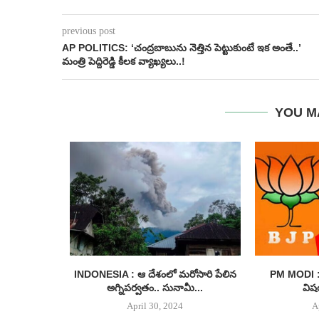
previous post
AP POLITICS: ‘చంద్రబాబును నెత్తిన పెట్టుకుంటే ఇక అంతే..’
మంత్రి పెద్దిరెడ్డి కీలక వ్యాఖ్యలు..!
YOU M
ంగాణ నుంచే
INDONESIA : ఆ దేశంలో మరోసారి పేలిన
PM MODI : 
అగ్నిపర్వతం.. సునామీ...
విష
April 30, 2024
A