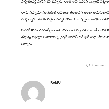
షార్ట్ టెంపర్డ్ మనిషినని చెప్పారు. అంతే కానీ ఎవరినీ ఇబ్బంది పెట్టాల
తాను ఎప్పుడూ ఎందుకంత ఆవేశంగా ఉంటానని అంతా అడుగుతారని చ
పేర్కొన్నారు. తనకు ఏదైనా నచ్చక పోతే లేదా దేన్నైనా అంగీకరించకపో
సభలో తాను ఎవరితోనైనా అనుచితంగా ప్రవర్తించినట్లయితే దానికి
చేస్తున్న సభ్యుల సహకారాన్ని చైర్మన్ జగదీప్ ధన్ ఖర్ గుర్తు చేసుక
అన్నారు.
0 comment
RAMU