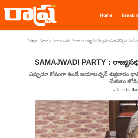
Home
Breaki
Telugu News
»
Samajwadi Party : రాజ్యసభకు క్షమాపణ చెప్పిన ఎంప
SAMAJWADI PARTY : రాజ్యసభకు
ఎప్పుడూ కోపంగా ఉండే జయాబచ్చన్ శుక్రవారం భావోద
చేతులు జోడిం
written by
Ra