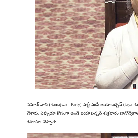
సమాజ్ వాది (Samajwadi Party) పార్టీ ఎంపీ జయాబచ్చన్ (Jaya B
చేశారు. ఎప్పుడూ కోపంగా ఉండే జయాబచ్చన్ శుక్రవారం భావోద్వేగాని
క్షమాపణ చెప్పారు.