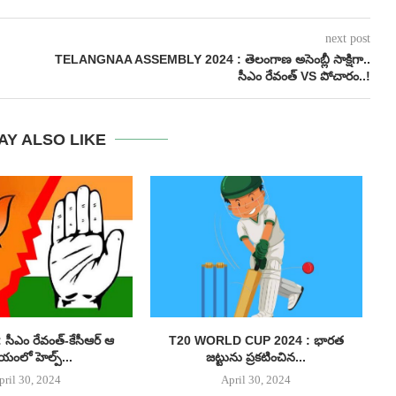
next post
TELANGNAA ASSEMBLY 2024 : తెలంగాణ అసెంబ్లీ సాక్షిగా..
సీఎం రేవంత్ VS పోచారం..!
AY ALSO LIKE
సీఎం రేవంత్-కేసీఆర్ ఆ
T20 WORLD CUP 2024 : భారత
యంలో హెల్ప్...
జట్టును ప్రకటించిన...
pril 30, 2024
April 30, 2024