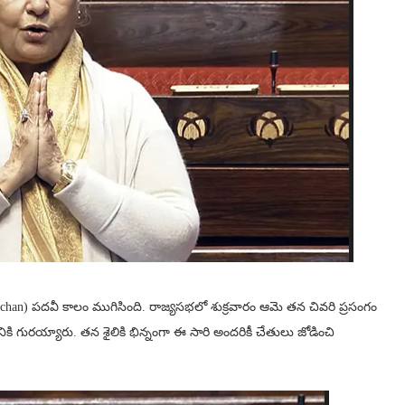
achan) పదవీ కాలం ముగిసింది. రాజ్యసభలో శుక్రవారం ఆమె తన చివరి ప్రసంగం
కి గురయ్యారు. తన శైలికి భిన్నంగా ఈ సారి అందరికీ చేతులు జోడించి