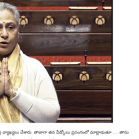
వ్ర వ్యాఖ్యలు చేశారు. తాజాగా తన వీడ్కోలు ప్రసంగంలో మాట్లాడుతూ….. తాను