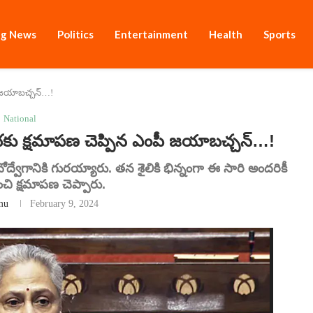
ng News
Politics
Entertainment
Health
Sports
ీ జయాబచ్చన్…!
National
 క్షమాపణ చెప్పిన ఎంపీ జయాబచ్చన్…!
్వేగానికి గురయ్యారు. తన శైలికి భిన్నంగా ఈ సారి అందరికీ
చి క్షమాపణ చెప్పారు.
mu
February 9, 2024