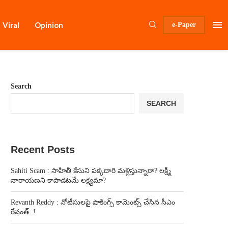
Viral
Opinion
e-Paper
Search
SEARCH
Recent Posts
Sahiti Scam : సాహితీ కేసుని పక్కదారి మళ్లిస్తున్నారా? లక్ష్మీ
నారాయణని కాపాడటమే లక్ష్యమా?
Revanth Reddy : నోటీసులపై షాకింగ్స్ కామెంట్స్ చేసిన సీఎం
రేవంత్..!