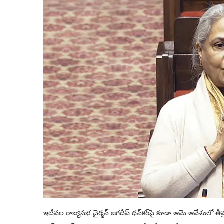
ఇటీవల రాజ్యసభ చైర్మన్ జగదీప్ ధన్‌కర్‌పై కూడా ఆమె ఆవేశంలో తీ