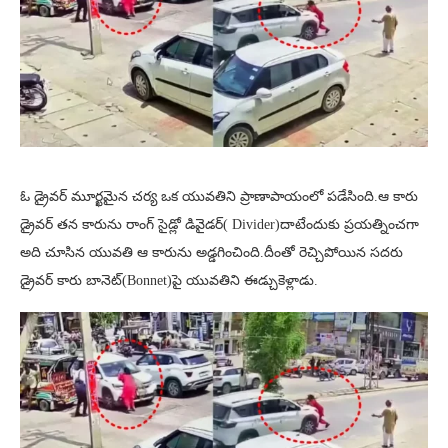
ఓ డ్రైవర్ మూర్ఖమైన చర్య ఒక యువతిని ప్రాణాపాయంలో పడేసింది.ఆ కారు
డ్రైవర్ తన కారును రాంగ్ సైడ్లో డివైడర్( Divider)దాటేందుకు ప్రయత్నించగా
అది చూసిన యువతి ఆ కారును అడ్డగించింది.దీంతో రెచ్చిపోయిన సదరు
డ్రైవర్ కారు బానెట్(Bonnet)పై యువతిని ఈడ్చుకెళ్లాడు.