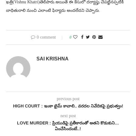
ఖత్రి(Vishnu Khatri)తెలిపారు.అయితే ఈ కేసులో దర్యాప్తు చేపట్టినప్పటికీ
బాధితురాలి నుంచి ఎలాంటి ఫిర్యాదు అందలేదని చెప్పారు.
0 comment
0
SAI KRISHNA
previous post
HIGH COURT : ఇంకా టైమ్ కావాలి.. వరదల నివేదికపై ప్రభుత్వం!
next post
LOVE MURDER : ప్రియుడిపై ప్రతీకారంతో అతని కొడుకుని…
ఏంచేసిందంటే..!