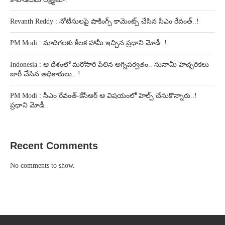
Revanth Reddy : నోటీసులపై షాకింగ్స్ కామెంట్స్ చేసిన సీఎం రేవంత్..!
PM Modi : మాదిగలకు కీలక హామీ ఇచ్చిన ప్రధాని మోడీ..!
Indonesia : ఆ దేశంలో మరోసారి పేలిన అగ్నిపర్వతం.. సునామీ హెచ్చరికలు
జారీ చేసిన అధికారులు.. !
PM Modi : సీఎం రేవంత్-కేసీఆర్ ఆ విషయంలో హెల్ప్ చేసుకొన్నారు..!
ప్రధాని మోడీ..
Recent Comments
No comments to show.