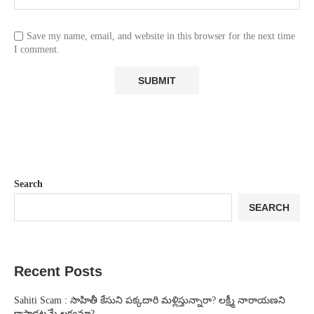
Save my name, email, and website in this browser for the next time
I comment.
Search
SEARCH
Recent Posts
Sahiti Scam : సాహితీ కేసుని పక్కదారి మళ్లిస్తున్నారా? లక్ష్మీ నారాయణని
కాపాడటమే లక్ష్యమా?