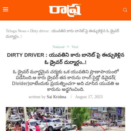
Telugu News
»
Dirty driver : యువతిని కారు బానెట్ పై ఈడ్చుకెళ్లిన ఓ డ్రైవర్
దుర్మార్గం..!
National
Viral
DIRTY DRIVER : యువతిని కారు బానెట్ పై ఈడ్చుకెళ్లిన
ఓ డ్రైవర్ దుర్మార్గం..!
ఓ డ్రైవర్ మూర్ఖమైన చర్యకు ఒక యువతిని ప్రాణాపాయంలో
పడేసింది.ఆ కారు డ్రైవర్ తన కారును రాంగ్ సైడ్లో డివైడర్(
Divider)దాటేందుకు ప్రయత్నించగా అది చూసిన యువతి ఆ
కారును అడ్డగించింది.
written by
Sai Krishna
August 17, 2023