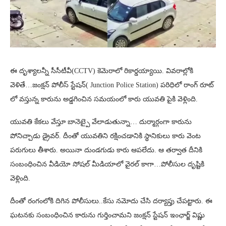
ఈ దృశ్యాలన్నీ సీసీటీవీ(CCTV) కెమెరాలో రికార్డయ్యాయి. వివరాల్లోకి
వెళితే…జంక్షన్ పోలీస్ స్టేషన్( Junction Police Station) పరిధిలో రాంగ్ రూట్
లో వస్తున్న కారును అడ్డగించిన సమయంలో కారు యువతి పైకి వెళ్లింది.
యువతి కేకలు వేస్తూ బానెట్పై వేలాడుతున్నా… దుర్మార్గంగా కారును
పోనిచ్చాడు డ్రైవర్. దీంతో యువతిని రక్షించడానికి స్థానికులు కారు వెంట
పరుగులు తీశారు. అయినా దుండగుడు కారు ఆపలేదు. ఆ తర్వాత దీనికి
సంబంధించిన వీడియో సోషల్ మీడియాలో వైరల్ కాగా…పోలీసుల దృష్టికి
వెళ్లింది.
దీంతో రంగంలోకి దిగిన పోలీసులు..కేసు నమోదు చేసి దర్యాప్తు చేపట్టారు. ఈ
ఘటనకు సంబంధించిన కారును గుర్తించామని జంక్షన్ స్టేషన్ ఇంఛార్జ్ విష్ణు