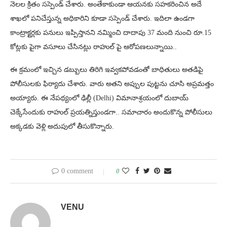
నెలల క్రితం సస్పెండ్ చేశారు. అంతేకాకుండా ఆయనకు సహకరించిన అదే
శాఖలో పనిచేస్తున్న అధికారిని కూడా సస్పెండ్ చేశారు. ఇదిలా ఉండగా
కాంట్రాక్టర్లకు పనులు ఇప్పిస్తానని నమ్మించి దాదాపు 37 మంది నుంచి రూ.15
కోట్లకు పైగా వసూలు చేసినట్లు రాహుల్ పై ఆరోపణలున్నాయి..
ఈ క్రమంలో ఇచ్చిన డబ్బులు తిరిగి ఇవ్వకపోవడంతో బాధితులు అతడిపై
పోలీసులకు ఫిర్యాదు చేశారు. వారు అతని అప్పుల పుట్టను చూసి అప్రమత్తం
అయ్యారు. ఈ నేపథ్యంలో ఢిల్లీ (Delhi) విమానాశ్రయంలో దుబాయ్
చెక్కేసేందుకు రాహుల్ ప్రయత్నిస్తుండగా.. సమాచారం అందుకొన్న పోలీసులు
అక్కడకు వెళ్లి అదుపులో తీసుకొన్నారు.
0 comment
0
VENU