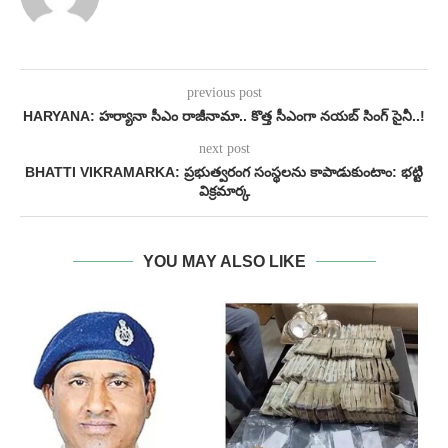
previous post
HARYANA: హర్యానా సీఎం రాజీనామా.. కొత్త సీఎంగా నయబ్ సింగ్ సైనీ..!
next post
BHATTI VIKRAMARKA: ప్రభుత్వరంగ సంస్థలను కాపాడుకుంటాం: భట్టి
విక్రమార్క
YOU MAY ALSO LIKE