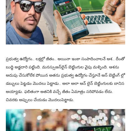
ప్రభుత్వ ఉద్యోగం.. లక్షల్లో జీతం.. అయినా ఇంకా సంపాదించాలనే ఆశ.. దీంతో
బుద్ధి అడ్డదారి పట్టింది. మనస్సుఆన్‌లైన్‌ బెట్టింగుల వైపు మళ్ళింది. ఆశను
అదుపు చేసుకోలేక పోయిన అతను ప్రభుత్వ ఉద్యోగం చేస్తూనే ఆన్‌ బెట్టింగ్‌ ల్లో
డబ్బులు పెట్టడం మొదలు పెట్టాడు.. అలా అలా ఆన్‌ లైన్‌ బెట్టింగులకు బానిస
అయ్యాడు. ఫలితంగా అతనికి వచ్చే జీతం ఏమాత్రం సరిపోవడం లేదు.
చివరకు అప్పులు చేయడం మొదలుపెట్టాడు.