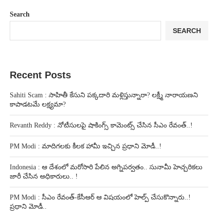
Search
SEARCH
Recent Posts
Sahiti Scam : సాహితీ కేసుని పక్కదారి మళ్లిస్తున్నారా? లక్ష్మీ నారాయణని
కాపాడటమే లక్ష్యమా?
Revanth Reddy : నోటీసులపై షాకింగ్స్ కామెంట్స్ చేసిన సీఎం రేవంత్..!
PM Modi : మాదిగలకు కీలక హామీ ఇచ్చిన ప్రధాని మోడీ..!
Indonesia : ఆ దేశంలో మరోసారి పేలిన అగ్నిపర్వతం.. సునామీ హెచ్చరికలు
జారీ చేసిన అధికారులు.. !
PM Modi : సీఎం రేవంత్-కేసీఆర్ ఆ విషయంలో హెల్ప్ చేసుకొన్నారు..!
ప్రధాని మోడీ..