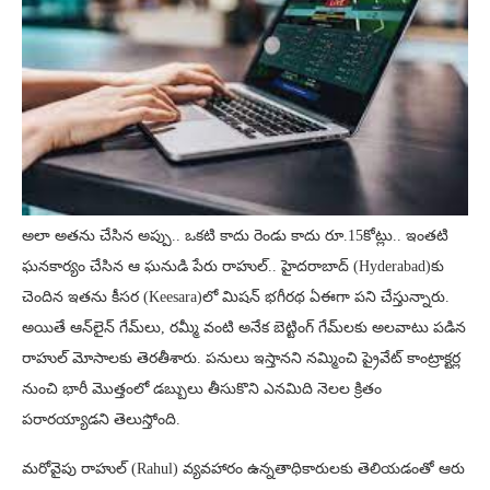
అలా అతను చేసిన అప్పు.. ఒకటి కాదు రెండు కాదు రూ.15కోట్లు.. ఇంతటి
ఘనకార్యం చేసిన ఆ ఘనుడి పేరు రాహుల్.. హైదరాబాద్ (Hyderabad)కు
చెందిన ఇతను కీసర (Keesara)లో మిషన్ భగీరథ ఏఈగా పని చేస్తున్నారు.
అయితే ఆన్‌లైన్ గేమ్‌లు, రమ్మీ వంటి అనేక బెట్టింగ్ గేమ్‌లకు అలవాటు పడిన
రాహుల్ మోసాలకు తెరతీశారు. పనులు ఇస్తానని నమ్మించి ప్రైవేట్ కాంట్రాక్టర్ల
నుంచి భారీ మొత్తంలో డబ్బులు తీసుకొని ఎనమిది నెలల క్రితం
పరారయ్యాడని తెలుస్తోంది.
మరోవైపు రాహుల్ (Rahul) వ్యవహారం ఉన్నతాధికారులకు తెలియడంతో ఆరు