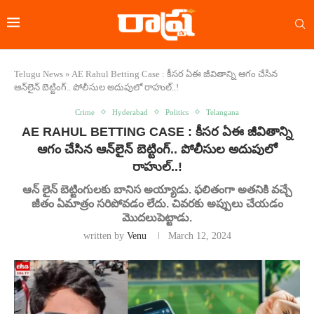
Telugu News
»
AE Rahul Betting Case : కీసర ఏఈ జీవితాన్ని ఆగం చేసిన
ఆన్‌లైన్ బెట్టింగ్.. పోలీసుల అదుపులో రాహుల్..!
Crime
Hyderabad
Politics
Telangana
AE RAHUL BETTING CASE : కీసర ఏఈ జీవితాన్ని
ఆగం చేసిన ఆన్‌లైన్ బెట్టింగ్.. పోలీసుల అదుపులో
రాహుల్..!
ఆన్‌ లైన్‌ బెట్టింగులకు బానిస అయ్యాడు. ఫలితంగా అతనికి వచ్చే
జీతం ఏమాత్రం సరిపోవడం లేదు. చివరకు అప్పులు చేయడం
మొదలుపెట్టాడు.
written by
Venu
March 12, 2024