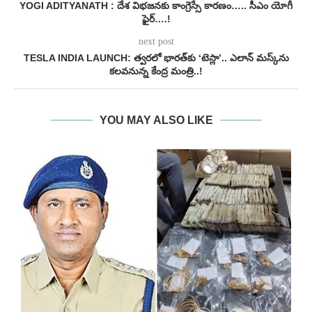
YOGI ADITYANATH : దేశ విభజనకు కాంగ్రెస్సే కారణం….. సీఎం యోగీ
ఫైర్….!
next post
TESLA INDIA LAUNCH: త్వరలో భారత్‌కు ‘టెస్లా’.. ఎలాన్ మస్క్‌ను
కలవనున్న కేంద్ర మంత్రి..!
YOU MAY ALSO LIKE