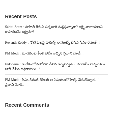
Recent Posts
Sahiti Scam : సాహితీ కేసుని పక్కదారి మళ్లిస్తున్నారా? లక్ష్మీ నారాయణని
కాపాడటమే లక్ష్యమా?
Revanth Reddy : నోటీసులపై షాకింగ్స్ కామెంట్స్ చేసిన సీఎం రేవంత్..!
PM Modi : మాదిగలకు కీలక హామీ ఇచ్చిన ప్రధాని మోడీ..!
Indonesia : ఆ దేశంలో మరోసారి పేలిన అగ్నిపర్వతం.. సునామీ హెచ్చరికలు
జారీ చేసిన అధికారులు.. !
PM Modi : సీఎం రేవంత్-కేసీఆర్ ఆ విషయంలో హెల్ప్ చేసుకొన్నారు..!
ప్రధాని మోడీ..
Recent Comments