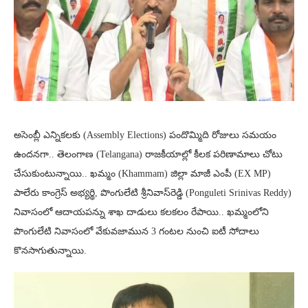
అసెంబ్లీ ఎన్నికలకు (Assembly Elections) పందొమ్మిది రోజులు సమయం
ఉందనగా.. తెలంగాణ (Telangana) రాజకీయాల్లో కీలక పరిణామాలు చోటు
చేసుకుంటున్నాయి.. ఖమ్మం (Khammam) జిల్లా మాజీ ఎంపీ (EX MP)
పాలేరు కాంగ్రెస్‌ అభ్యర్థి, పొంగులేటి శ్రీనివాస్‌రెడ్డి (Ponguleti Srinivas Reddy)
నివాసంలో ఆదాయపన్ను శాఖ దాడులు కలకలం రేపాయి.. ఖమ్మంలోని
పొంగులేటి నివాసంలో వేకువజామున 3 గంటల నుంచి ఐటీ సోదాలు
కొనసాగుతున్నాయి.