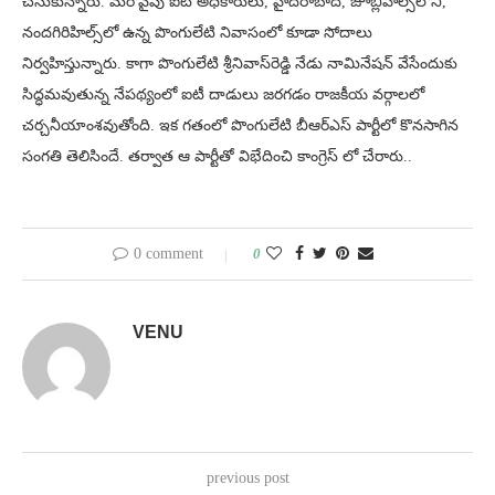
చేసుకున్నారు. మరోవైపు ఐటీ అధికారులు, హైదరాబాద్‌, జూబ్లీహిల్స్‌లోని,
నందగిరిహిల్స్‌లో ఉన్న పొంగులేటి నివాసంలో కూడా సోదాలు
నిర్వహిస్తున్నారు. కాగా పొంగులేటి శ్రీనివాస్‌రెడ్డి నేడు నామినేషన్‌ వేసేందుకు
సిద్ధమవుతున్న నేపథ్యంలో ఐటీ దాడులు జరగడం రాజకీయ వర్గాలలో
చర్చనీయాంశవుతోంది. ఇక గతంలో పొంగులేటి బీఆర్ఎస్ పార్టీలో కొనసాగిన
సంగతి తెలిసిందే. తర్వాత ఆ పార్టీతో విభేదించి కాంగ్రెస్ లో చేరారు..
0 comment
0
VENU
previous post