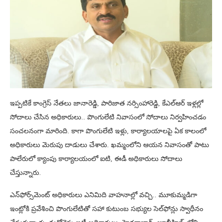
ఇప్పటికే కాంగ్రెస్ నేతలు జానారెడ్డి, పారిజాత నర్సింహారెడ్డి, కేఎల్‌ఆర్ ఇళ్లల్లో
సోదాలు చేసిన అధికారులు.. పొంగులేటి నివాసంలో సోదాలు నిర్వహించడం
సంచలనంగా మారింది. కాగా పొంగులేటి ఇళ్లు, కార్యాలయాలపై ఏక కాలంలో
అధికారులు మెరుపు దాడులు చేశారు. ఖమ్మంలోని ఆయన నివాసంతో పాటు
పాలేరులో క్యాంపు కార్యాలయంలో ఐటి, ఈడీ అధికారుల‌ు సోదాలు
చేస్తున్నారు.
ఎన్‌ఫోర్స్‌మెంట్ అధికారులు ఎనిమిది వాహనాల్లో వచ్చి.. మూకుమ్మడిగా
ఇంట్లోకి ప్రవేశించి పొంగులేటితో సహా కుటుంబ సభ్యుల సెల్‌ఫోన్లు స్వాధీనం