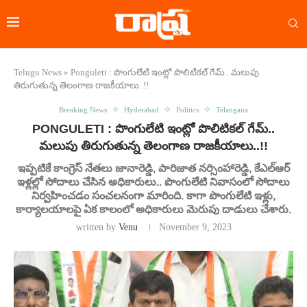
Telugu News
»
Ponguleti : పొంగులేటి ఇంట్లో పొలిటికల్‌ గేమ్‌.. మలుపు
తిరుగుతున్న తెలంగాణ రాజకీయాలు..!!
Breaking News
Hyderabad
Politics
Telangana
PONGULETI : పొంగులేటి ఇంట్లో పొలిటికల్‌ గేమ్‌..
మలుపు తిరుగుతున్న తెలంగాణ రాజకీయాలు..!!
ఇప్పటికే కాంగ్రెస్ నేతలు జానారెడ్డి, పారిజాత నర్సింహారెడ్డి, కేఎల్‌ఆర్
ఇళ్లల్లో సోదాలు చేసిన అధికారులు.. పొంగులేటి నివాసంలో సోదాలు
నిర్వహించడం సంచలనంగా మారింది. కాగా పొంగులేటి ఇళ్లు,
కార్యాలయాలపై ఏక కాలంలో అధికారులు మెరుపు దాడులు చేశారు.
written by
Venu
November 9, 2023