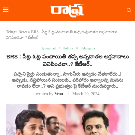
Telugu News
»
BRS : సీట్ల-ఓట్ల పంచాయితీ తప్ప అన్నదాతల ఆర్తనాదాలు
వినిపించవా..? కేటీఆర్..
Hyderabad
Politics
Telangana
BRS : సీట్ల-ఓట్ల పంచాయితీ తప్ప అన్నదాతల ఆర్తనాదాలు
వినిపించవా..? కేటీఆర్..
పచ్చని పైర్లు ఎండుతున్నా.. సాగునీరు ఇవ్వడం చేతకాలేదు..!
ఇప్పుడు..నష్టపోయిన పంటలకు.. పరిహారం ఇవ్వాలన్న మనసు
రావడం లేదా..? అని ప్రభుత్వం పై కేటీఆర్ మండిపడ్డారు..
written by
Venu
March 20, 2024