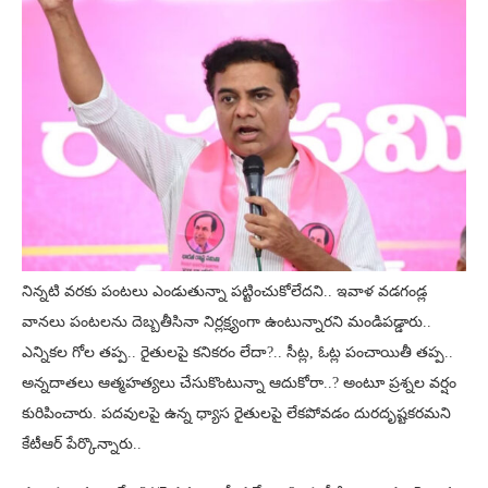
నిన్నటి వరకు పంటలు ఎండుతున్నా పట్టించుకోలేదని.. ఇవాళ వడగండ్ల
వాన‌లు పంటలను దెబ్బతీసినా నిర్లక్ష్యంగా ఉంటున్నారని మండిపడ్డారు..
ఎన్నికల గోల తప్ప.. రైతులపై కనికరం లేదా?.. సీట్ల, ఓట్ల పంచాయితీ తప్ప..
అన్నదాతలు ఆత్మహత్యలు చేసుకొంటున్నా ఆదుకోరా..? అంటూ ప్రశ్నల వర్షం
కురిపించారు. పదవులపై ఉన్న ధ్యాస రైతులపై లేకపోవడం దురదృష్టకరమని
కేటీఆర్ పేర్కొన్నారు..