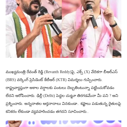
ముఖ్యమంత్రి రేవంత్ రెడ్డి (Revanth Reddy)పై, ఎక్స్ (X) వేదికగా బీఆర్ఎస్
(BRS) వర్కింగ్ ప్రెసిడెంట్ కేటీఆర్ (KTR) విమర్శలు గుప్పించారు.
రాష్ట్రవ్యాప్తంగా అకాల వర్షాలకు పంటలు దెబ్బతింటున్నా పట్టించుకోవడం
లేదని ఆరోపించారు. ఢిల్లీ (Delhi) పెద్దల చుట్టూ తిరగడమేనా మీ పని ? అని
ప్రశ్నించారు. అన్నదాతల ఆర్తనాదాలు వినకుండా.. కష్టాలు పడుతున్న రైతులపై
కనికరం లేకుండా వ్యవహరించడం తగదని సూచించారు..