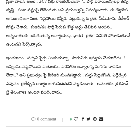
ప్రజా పాలన అంటే.. 24/7 ఫక్తు రాజకీయమేనా ?.. పార్టీ ఫిరాయింపులపై ఉన్న
దృష్టి.. పంట నష్టంపై లేదెందుకు అని ప్రభుత్వాన్ని విమర్శించారు. ఈ ట్వీట్‌కు
అనుబంధంగా పంట నష్టపోయి కన్నీరు పెట్టుకున్న ఓ రైతు వీడియోను కేటీఆర్
పోస్టు చేశారు.. బీఆర్ఎస్ పార్టీ పేరుకు కొత్త అర్థం తెలిపిన ఆయన..
అన్నదాతలకు జరుగుతున్న అన్యాయంపై భారత ‘రైతు’ సమితి పోరాడుతూనే
ఉంటదని పేర్కొన్నారు.
ఇంతకాలం.. పచ్చని పైర్లు ఎండుతున్నా.. సాగునీరు ఇవ్వడం చేతకాలేదు..!
ఇప్పుడు..నష్టపోయిన పంటలకు.. పరిహారం ఇవ్వాలన్న మనసు రావడం
లేదా..? అని ప్రభుత్వం పై కేటీఆర్ మండిపడ్డారు.. గుర్తు పెట్టుకోండి. ఎద్దేడ్చిన
ఎవుసం, రైతేడ్చిన రాజ్యం బాగుపదడదని వెల్లడించారు.. అనంతరం జై కిసాన్..
జై తెలంగాణ అంటూ ముగించారు..
0 comment
0