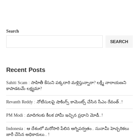
Search
SEARCH
Recent Posts
Sahiti Scam : సాహితీ కేసుని పక్కదారి మళ్లిస్తున్నారా? లక్ష్మీ నారాయణని
కాపాడటమే లక్ష్యమా?
Revanth Reddy : నోటీసులపై షాకింగ్స్ కామెంట్స్ చేసిన సీఎం రేవంత్..!
PM Modi : మాదిగలకు కీలక హామీ ఇచ్చిన ప్రధాని మోడీ..!
Indonesia : ఆ దేశంలో మరోసారి పేలిన అగ్నిపర్వతం.. సునామీ హెచ్చరికలు
జారీ చేసిన అధికారులు.. !