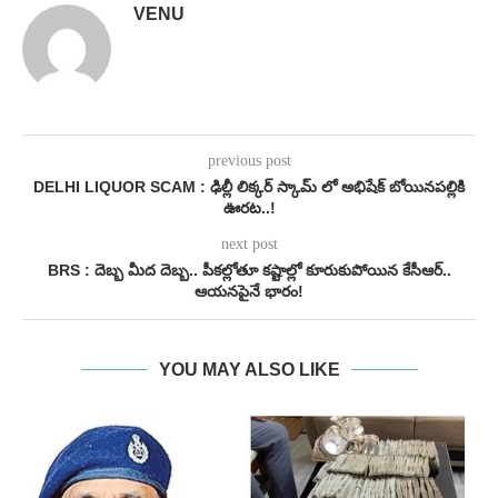
VENU
previous post
DELHI LIQUOR SCAM : ఢిల్లీ లిక్కర్ స్కామ్ లో అభిషేక్ బోయినపల్లికి
ఊరట..!
next post
BRS : దెబ్బ మీద దెబ్బ.. పీకల్లోతూ కష్టాల్లో కూరుకుపోయిన కేసీఆర్..
ఆయనపైనే భారం!
YOU MAY ALSO LIKE