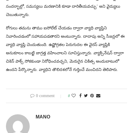
సందర్భాల్లో, సమస్యలు మరణానికి కూడా దారితీయవచ్చు’ అని వైద్యులు
చెబుతున్నారు.
రోగులు తమను తాము ఐసోలేట్ చేయడం ద్వారా వ్యాధి వ్యాప్తిని
నివారించడంలో సహాయపడతారని అంటున్నారు. దాదాపు అన్ని సీజన్లలో ఈ
వ్యాధి వ్యాప్తి చెందుతుంది. ఉష్ణోగ్రతల పెరుగుదల ఈ వైరస్‌ వ్యాప్తికి
అనుకూలం కాబట్టి జాగ్రత్త వహించాలని సూచిస్తున్నారు. వ్యాక్సినేషన్ ద్వారా
చికెన్ పాక్స్ సోకకుండా నిరోధించవచ్చని, మెరుగైన చికిత్స అందుబాటులో
ఉందని పేర్కొన్నారు. వ్యాధిని తొలిదశలోనే గుర్తించే మంచిదని తెలిపారు.
0 comment
0
MANO