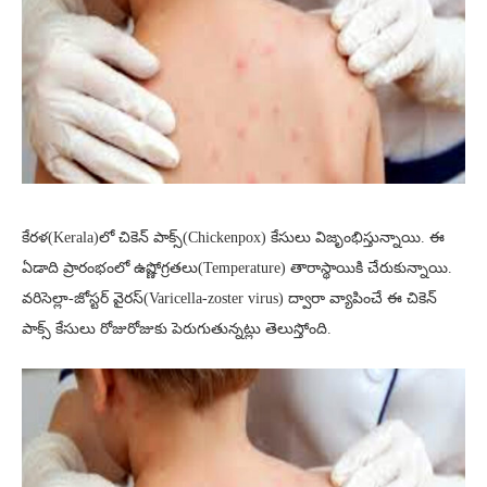
కేరళ(Kerala)లో చికెన్ పాక్స్(Chickenpox) కేసులు విజృంభిస్తున్నాయి. ఈ
ఏడాది ప్రారంభంలో ఉష్ణోగ్రతలు(Temperature) తారాస్థాయికి చేరుకున్నాయి.
వరిసెల్లా-జోస్టర్ వైరస్(Varicella-zoster virus) ద్వారా వ్యాపించే ఈ చికెన్
పాక్స్ కేసులు రోజురోజుకు పెరుగుతున్నట్లు తెలుస్తోంది.