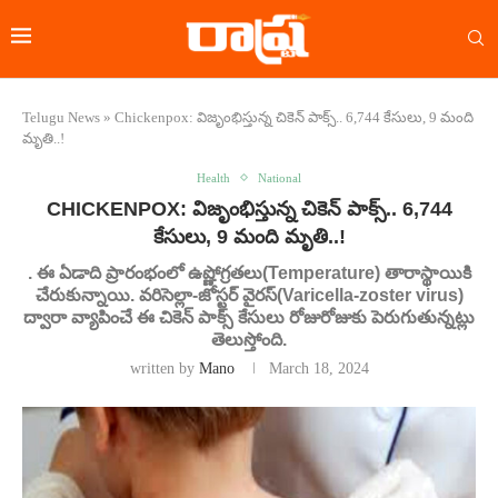
Telugu News
»
Chickenpox: విజృంభిస్తున్న చికెన్ పాక్స్.. 6,744 కేసులు, 9 మంది
మృతి..!
Health
National
CHICKENPOX: విజృంభిస్తున్న చికెన్ పాక్స్.. 6,744
కేసులు, 9 మంది మృతి..!
. ఈ ఏడాది ప్రారంభంలో ఉష్ణోగ్రతలు(Temperature) తారాస్థాయికి
చేరుకున్నాయి. వరిసెల్లా-జోస్టర్ వైరస్(Varicella-zoster virus)
ద్వారా వ్యాపించే ఈ చికెన్ పాక్స్ కేసులు రోజురోజుకు పెరుగుతున్నట్లు
తెలుస్తోంది.
written by
Mano
March 18, 2024