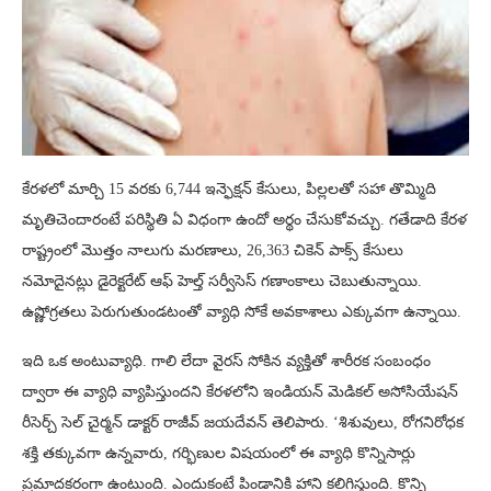
కేరళలో మార్చి 15 వరకు 6,744 ఇన్ఫెక్షన్ కేసులు, పిల్లలతో సహా తొమ్మిది
మృతిచెందారంటే పరిస్థితి ఏ విధంగా ఉందో అర్థం చేసుకోవచ్చు. గతేడాది కేరళ
రాష్ట్రంలో మొత్తం నాలుగు మరణాలు, 26,363 చికెన్ పాక్స్ కేసులు
నమోదైనట్లు డైరెక్టరేట్ ఆఫ్ హెల్త్ సర్వీసెస్ గణాంకాలు చెబుతున్నాయి.
ఉష్ణోగ్రతలు పెరుగుతుండటంతో వ్యాధి సోకే అవకాశాలు ఎక్కువగా ఉన్నాయి.
ఇది ఒక అంటువ్యాధి. గాలి లేదా వైరస్ సోకిన వ్యక్తితో శారీరక సంబంధం
ద్వారా ఈ వ్యాధి వ్యాపిస్తుందని కేరళలోని ఇండియన్ మెడికల్ అసోసియేషన్
రీసెర్చ్ సెల్ చైర్మన్ డాక్టర్ రాజీవ్ జయదేవన్ తెలిపారు. ‘శిశువులు, రోగనిరోధక
శక్తి తక్కువగా ఉన్నవారు, గర్భిణుల విషయంలో ఈ వ్యాధి కొన్నిసార్లు
ప్రమాదకరంగా ఉంటుంది. ఎందుకంటే పిండానికి హాని కలిగిస్తుంది. కొన్ని