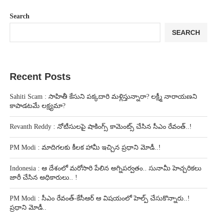
Search
SEARCH
Recent Posts
Sahiti Scam : సాహితీ కేసుని పక్కదారి మళ్లిస్తున్నారా? లక్ష్మీ నారాయణని
కాపాడటమే లక్ష్యమా?
Revanth Reddy : నోటీసులపై షాకింగ్స్ కామెంట్స్ చేసిన సీఎం రేవంత్..!
PM Modi : మాదిగలకు కీలక హామీ ఇచ్చిన ప్రధాని మోడీ..!
Indonesia : ఆ దేశంలో మరోసారి పేలిన అగ్నిపర్వతం.. సునామీ హెచ్చరికలు
జారీ చేసిన అధికారులు.. !
PM Modi : సీఎం రేవంత్-కేసీఆర్ ఆ విషయంలో హెల్ప్ చేసుకొన్నారు..!
ప్రధాని మోడీ..