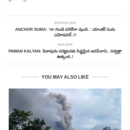
previous post
ANCHOR SUMA: ‘నా గుండె పగిలేలా వుంది..’ యాంకర్ సుమ
ఎమోషనల్..!!
next post
PAWAN KALYAN: పిఠాపురం పర్యటనకు సిద్ధమైన జనసేనాని.. సర్వత్రా
ఉత్కంఠ..!
YOU MAY ALSO LIKE