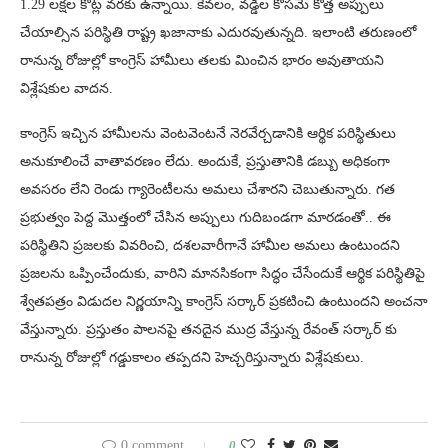
1.29 లక్షల కోట్ల వరకు ఉన్నాయి. కేవలం, వడ్డీల కోసమే కొత్త అప్పులు
చేయాల్సిన పరిస్థితి రాష్ట్ర ఖజానాకు ఎదురవుతున్నది. ఇలాంటి తరుణంలో
రానున్న రోజుల్లో కాంగ్రెస్ హామీలు తలకు మించిన భారం అవుతాయని
విశ్లేషకుల వాదన.
కాంగ్రెస్ ఇచ్చిన హామీలను వెంటవెంటనే నెరవేర్చడానికి ఆర్థిక పరిస్థితులు
అనుకూలించే వాతావరణం లేదు. అందుకే, ప్రస్తుతానికి డబ్బు అధికంగా
అవసరం లేని రెండు గ్యారెంటీలను అమలు చేశారని చెబుతున్నారు. గత
ప్రభుత్వం పెద్ద మొత్తంలో చేసిన అప్పులు గుదిబండగా మారడంతో.. ఈ
పరిస్థితిని ప్రజలకు వివరించి, దశలవారీగానే హామీల అమలు ఉంటుందని
ప్రజలను ఒప్పించేందుకు, వారిని మానసికంగా సిద్ధం చేసేందుకే ఆర్థిక పరిస్థితిపై
శ్వేతపత్రం విడుదల నిర్ణయాన్ని కాంగ్రెస్‌ సర్కార్ ప్రకటించి ఉంటుందని అంచనా
వేస్తున్నారు. ప్రస్తుతం పాలనపై తనదైన ముద్ర వేస్తున్న రేవంత్ సర్కార్ కు
రానున్న రోజుల్లో గడ్డుకాలం తప్పదని హెచ్చరిస్తున్నారు విశ్లేషకులు.
0 comment
0