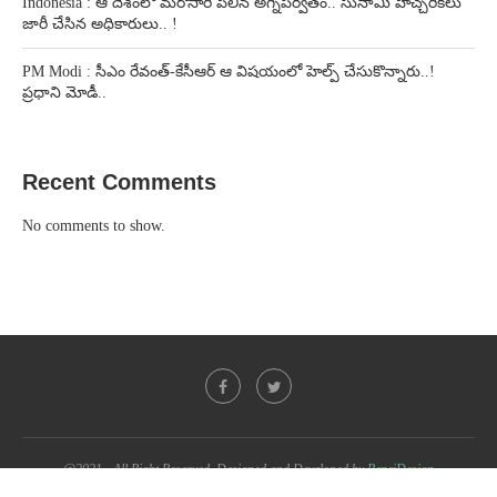
Indonesia : ఆ దేశంలో మరోసారి పేలిన అగ్నిపర్వతం.. సునామీ హెచ్చరికలు
జారీ చేసిన అధికారులు.. !
PM Modi : సీఎం రేవంత్-కేసీఆర్ ఆ విషయంలో హెల్ప్ చేసుకొన్నారు..!
ప్రధాని మోడీ..
Recent Comments
No comments to show.
@2021 - All Right Reserved. Designed and Developed by
PenciDesign