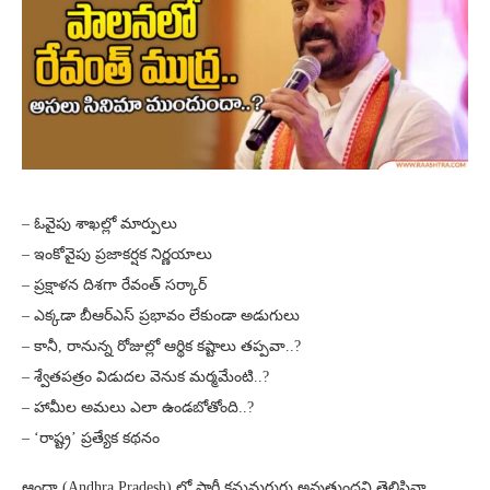
– ఓవైపు శాఖల్లో మార్పులు
– ఇంకోవైపు ప్రజాకర్షక నిర్ణయాలు
– ప్రక్షాళన దిశగా రేవంత్ సర్కార్
– ఎక్కడా బీఆర్ఎస్ ప్రభావం లేకుండా అడుగులు
– కానీ, రానున్న రోజుల్లో ఆర్థిక కష్టాలు తప్పవా..?
– శ్వేతపత్రం విడుదల వెనుక మర్మమేంటి..?
– హామీల అమలు ఎలా ఉండబోతోంది..?
– ‘రాష్ట్ర’ ప్రత్యేక కథనం
ఆంధ్రా (Andhra Pradesh) లో పార్టీ కనుమరుగు అవుతుందని తెలిసినా..