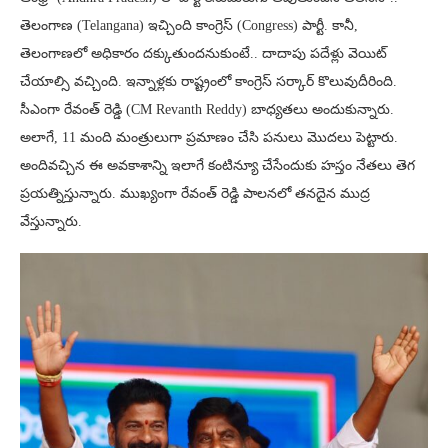
తెలంగాణ (Telangana) ఇచ్చింది కాంగ్రెస్ (Congress) పార్టీ. కానీ,
తెలంగాణలో అధికారం దక్కుతుందనుకుంటే.. దాదాపు పదేళ్లు వెయిట్
చేయాల్సి వచ్చింది. ఇన్నాళ్లకు రాష్ట్రంలో కాంగ్రెస్ సర్కార్ కొలువుదీరింది.
సీఎంగా రేవంత్ రెడ్డి (CM Revanth Reddy) బాధ్యతలు అందుకున్నారు.
అలాగే, 11 మంది మంత్రులుగా ప్రమాణం చేసి పనులు మొదలు పెట్టారు.
అందివచ్చిన ఈ అవకాశాన్ని ఇలాగే కంటిన్యూ చేసేందుకు హస్తం నేతలు తెగ
ప్రయత్నిస్తున్నారు. ముఖ్యంగా రేవంత్ రెడ్డి పాలనలో తనదైన ముద్ర
వేస్తున్నారు.