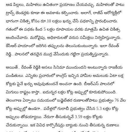
ఆడ పిల్లలు, మహిళలు ఉచితంగా ప్రయాణం చేయవచ్చు. మహిళలతో పాటు
ట్రాన్స్ జెండర్లకు కూడా ఈ అవకాశం కల్పించారు. అలాగే, రాజీవ్‌ ఆరోగ్యశ్రీలో
భాగంగా చికిత్స కోసం రూ.10 లక్షలు ఖర్చు చేసే పథకాన్ని ప్రారంభించారు.
గతంలో ఈ పథకం కింద 5 లక్షల రూపాయల వరకు మాత్రమే ఉచిత చికిత్స
అందించేవారు. మరోవైపు, అధికారులతో వరుస సమీక్షలు నిర్వహిస్తున్నారు.
కేసీఆర్ హయాంలో జరిగిన తప్పులను తెలుసుకుంటున్నారు. ఇలా రేవంత్
రెడ్డి.. పాలనలో తనదైన ముద్ర వేసేందుకు గట్టిగా ప్రయత్నిస్తున్నారు.
అయితే.. రేవంత్ రెడ్డికి అసలు సినిమా ముందుందని అంటున్నారు రాజకీయ
పండితులు. ఎన్నికల ప్రచారంలో కాంగ్రెస్ ఇచ్చిన హామీల అమలుకు ఏటా లక్ష
కోట్లకు పైనే ఖర్చు అవువుతుందనే అంచనా ఉంది. బీఆర్ఎస్ పాలనలో
మిగులు రాష్ట్రం కాస్తా.. ఐదున్నర లక్షల కోట్ల అప్పుల్లో కూరుకుపోయింది.
తెలంగాణ ఏర్పాటు సమయంలో బడ్జెటేతర రుణాలతోపాటు ప్రభుత్వం 76 వేల
కోట్ల అప్పుల్లో ఉండగా.. పదేళ్లలో గులాబీ ప్రభుత్వం చేసిన 5.3 లక్షల కోట్ల
అప్పులు తోడయ్యాయి. నేరుగా తీసుకున్నవే 3.59 లక్షల కోట్లకు
చేరుకున్నాయి. ఇక వివిధ కార్పొరేషన్లు బ్యాంకు నుంచి తీసుకున్న రుణాలు