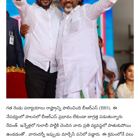
గత రెండు పర్యాయాలు రాష్ట్రాన్ని పాలించింది బీఆర్ఎస్ (BRS). ఈ
నేపథ్యంలో పాలనలో బీఆర్ఎస్ ప్రభావం లేకుండా జాగ్రత్త పడుతున్నారు
రేవంత్. ఇన్నేళ్లలో గులాబీ పార్టీకి చెందిన వారు ప్రతి వ్యవస్థలో పాతుకుపోయి
ఉండడంతో.. వారందర్నీ ఇప్పుడు మార్చేసే పనిలో పడ్డారు. ఈ క్రమంలోనే పలు