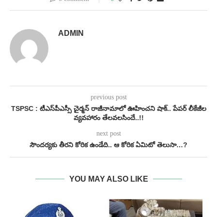
ADMIN
previous post
TSPSC : టీఎస్​పీఎస్సీ చైర్మన్ రాజీనామాలో ఊహించని షాక్.. పేపర్ లీకేజీల
వ్యవహారం తేలవలసిందే..!!
next post
సౌందర్యకు తీరని కోరిక ఉండేది.. ఆ కోరిక ఏమిటో తెలుసా…?
YOU MAY ALSO LIKE