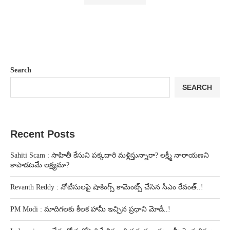
Search
SEARCH
Recent Posts
Sahiti Scam : సాహితీ కేసుని పక్కదారి మళ్లిస్తున్నారా? లక్ష్మీ నారాయణని
కాపాడటమే లక్ష్యమా?
Revanth Reddy : నోటీసులపై షాకింగ్స్ కామెంట్స్ చేసిన సీఎం రేవంత్..!
PM Modi : మాదిగలకు కీలక హామీ ఇచ్చిన ప్రధాని మోడీ..!