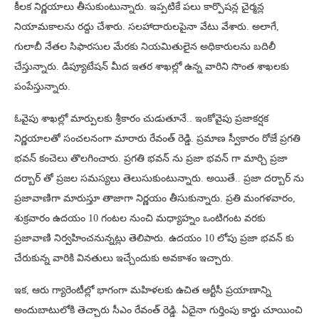
కీలక నిర్ణయాలు తీసుకుంటున్నారు. ఇప్పటికే పలు కార్పొషన్ల చైర్మన్ల
నియామకాలను రద్దు చేశారు. సలహాదారులపైనా వేటు వేశారు. అలాగే,
గులాబీ నేతల సిఫారసుల మేరకు నియమితులైన అధికారులను బదిలీ
చేస్తున్నారు. డిప్యూటేషన్ మీద ఇతర శాఖల్లో ఉన్న వారిని సొంత శాఖలకు
పంపేస్తున్నారు.
ఓవైపు శాఖల్లో మార్పులకు శ్రీకారం చుడుతూనే.. ఇంకోవైపు ప్రజాకర్షక
నిర్ణయాలతో సంచలనంగా మారారు రేవంత్ రెడ్డి. ప్రమాణ స్వీకారం రోజే ప్రగతి
భవన్ కంచెలు తొలగించారు. ప్రగతి భవన్ ను ప్రజా భవన్ గా మార్చి ప్రజా
దర్బార్ తో ప్రజల సమస్యలు తెలుసుకుంటున్నారు. అయితే.. ప్రజా దర్బార్‌ ను
ప్రజావాణిగా మారుస్తూ తాజాగా నిర్ణయం తీసుకున్నారు. ప్రతి మంగళవారం,
శుక్రవారం ఉదయం 10 గంటల నుంచి మధ్యాహ్నం ఒంటిగంట వరకు
ప్రజావాణి నిర్వహించనున్నట్లు తెలిపారు. ఉదయం 10 లోపు ప్రజా భవన్‌ కు
చేరుకున్న వారికి వినతులు ఇచ్చేందుకు అవకాశం ఇచ్చారు.
ఇక, ఆరు గ్యారెంటీల్లో భాగంగా మహిళలకు ఉచిత ఆర్టీసీ ప్రయాణాన్ని
అందుబాటులోకి తెచ్చారు సీఎం రేవంత్ రెడ్డి. ఏదైనా గుర్తింపు కార్డు చూయించి