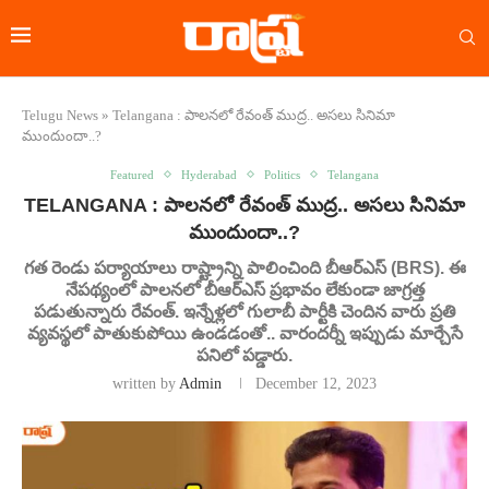
Telugu News
»
Telangana : పాలనలో రేవంత్ ముద్ర.. అసలు సినిమా
ముందుందా..?
Featured
Hyderabad
Politics
Telangana
TELANGANA : పాలనలో రేవంత్ ముద్ర.. అసలు సినిమా
ముందుందా..?
గత రెండు పర్యాయాలు రాష్ట్రాన్ని పాలించింది బీఆర్ఎస్ (BRS). ఈ
నేపథ్యంలో పాలనలో బీఆర్ఎస్ ప్రభావం లేకుండా జాగ్రత్త
పడుతున్నారు రేవంత్. ఇన్నేళ్లలో గులాబీ పార్టీకి చెందిన వారు ప్రతి
వ్యవస్థలో పాతుకుపోయి ఉండడంతో.. వారందర్నీ ఇప్పుడు మార్చేసే
పనిలో పడ్డారు.
written by
Admin
December 12, 2023