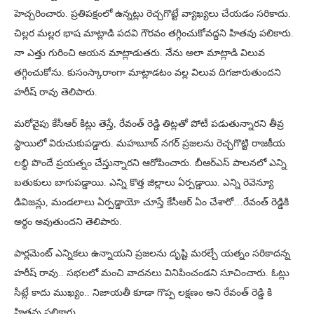
హెచ్చరించారు. ప్రతిపక్షంలో ఉన్నట్లు రెచ్చగొట్టే వ్యాఖ్యలు చేయడం సరికాదు.
చిల్లర మల్లర భాష మాట్లాడి పదవి గౌరవం తగ్గించుకోవద్దని హితవు పలికారు.
నా ఎత్తు గురించి ఆయన మాట్లాడుతరు. నేను అలా మాట్లాడి విలువ
తగ్గించుకోను. కుసంస్కారాంగా మాట్లాడటం వల్ల విలువ దిగజారుతుందని
హరీష్ రావు తెలిపారు.
మరోవైపు కేసీఆర్ కిట్లు తెస్తే, రేవంత్ రెడ్డి తిట్లతో పోటీ పడుతున్నారని తీవ్ర
స్థాయిలో విరుచుకుపడ్డారు. మహబూబ్ నగర్ ప్రజలను రెచ్చగొట్టి రాజకీయ
లబ్ధి పొందే ప్రయత్నం చేస్తున్నారని ఆరోపించారు. బీఆర్ఎస్ పాలనలో ఎన్ని
బతుకులు బాగుపడ్డాయి. ఎన్ని కొత్త జిల్లాలు ఏర్పడ్డాయి. ఎన్ని రెవెన్యూ
డివిజన్లు, మండలాలు ఏర్పడ్డాయో చూస్తే కేసీఆర్ ఏం చేశారో…రేవంత్ రెడ్డికి
అర్థం అవుతుందని తెలిపారు.
పార్లమెంట్ ఎన్నికలు ఉన్నాయని ప్రజలను దృష్టి మరల్చే యత్నం సరికాదన్న
హరీష్ రావు.. సభలలో మంచి వాదనలు వినిపించండని సూచించారు. ఓట్లు
సీట్లే కాదు ముఖ్యం.. నిజాయతీ కూడా గొప్ప లక్షణం అని రేవంత్ రెడ్డి కి
హితవు పలికారు.