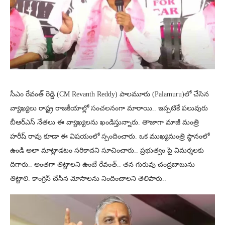
సీఎం రేవంత్ రెడ్డి (CM Revanth Reddy) పాలమూరు (Palamuru)లో చేసిన
వ్యాఖ్యలు రాష్ట్ర రాజకీయాల్లో సంచలనంగా మారాయి.. ఇప్పటికే పలువురు
బీఆర్ఎస్ నేతలు ఈ వ్యాఖ్యలను ఖండిస్తున్నారు. తాజాగా మాజీ మంత్రి
హరీష్ రావు కూడా ఈ విషయంలో స్పందించారు. ఒక ముఖ్యమంత్రి స్థానంలో
ఉండి అలా మాట్లాడటం సరికాదని సూచించారు.. ప్రభుత్వం పై విమర్శలకు
దిగారు.. అంతగా తిట్టాలని ఉంటే రేవంత్.. తన గురువు చంద్రబాబును
తిట్టాలి. కాంగ్రెస్ చేసిన మోసాలను నిందించాలని తెలిపారు..