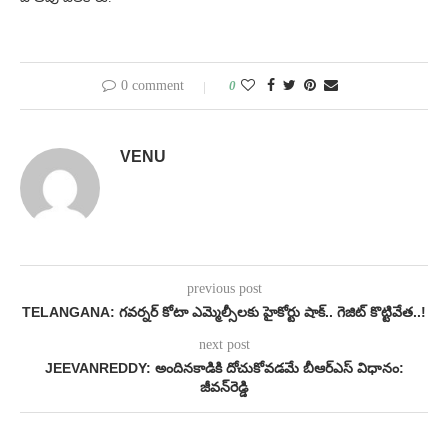
0 comment
0
VENU
previous post
TELANGANA: గవర్నర్ కోటా ఎమ్మెల్సీలకు హైకోర్టు షాక్.. గెజిట్ కొట్టివేత..!
next post
JEEVANREDDY: అందినకాడికి దోచుకోవడమే బీఆర్ఎస్ విధానం:
జీవన్‌రెడ్డి