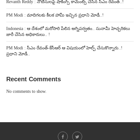
Revanth Reddy : నోటీసులపై షాకింగ్స్ కామెంట్స్ చేసిన సీఎం రేవంత్..!
PM Modi : మాదిగలకు కీలక హామీ ఇచ్చిన ప్రధాని మోడీ..!
Indonesia : ఆ దేశంలో మరోసారి పేలిన అగ్నిపర్వతం.. సునామీ హెచ్చరికలు
జారీ చేసిన అధికారులు.. !
PM Modi : సీఎం రేవంత్-కేసీఆర్ ఆ విషయంలో హెల్ప్ చేసుకొన్నారు..!
ప్రధాని మోడీ..
Recent Comments
No comments to show.