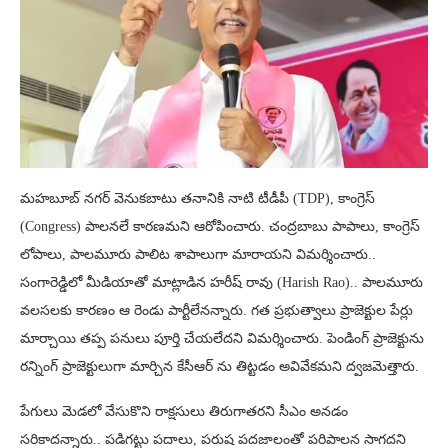
మహబూబ్ నగర్ వెనుకబాటు తనానికి నాటి టీడీపీ (TDP), కాంగ్రెస్
(Congress) పాలనలే కారణమని ఆరోపించారు. చంద్రబాబు పాపాలు, కాంగ్రెస్
లోపాలు, పాలమూరు పాలిట శాపాలుగా మారాయని విమర్శించారు..
సంగారెడ్డిలో మీడియాతో మాట్లాడిన హరీష్ రావు (Harish Rao).. పాలమూరు
వలసలకు కారణం ఆ రెండు పార్టీలేనన్నారు. గత ప్రభుత్వాలు ప్రాజెక్టుల పేర్లు
మార్చాయి తప్ప పనులు పూర్తి చేయలేదని విమర్శించారు. పెండింగ్ ప్రాజెక్టును
రన్నింగ్ ప్రాజెక్టులుగా మార్చిన కేసీఆర్ ను తిట్టడం అవివేకమని ద్వజమెత్తారు.
పేగులు మెడలో వేసుకొని రాక్షసులు తిరుగాతరని సీఎం అనడం
సరికాదన్నారు.. పడిగట్టు పదాలు, పరుష పదజాలంతో పరిపాలన సాగదని