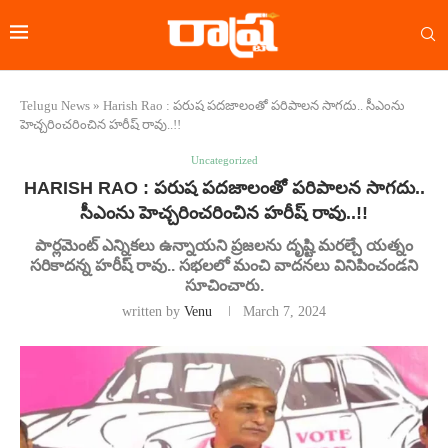
Telugu News
»
Harish Rao : పరుష పదజాలంతో పరిపాలన సాగదు.. సీఎంను
హెచ్చరించరించిన హరీష్ రావు..!!
Uncategorized
HARISH RAO : పరుష పదజాలంతో పరిపాలన సాగదు..
సీఎంను హెచ్చరించరించిన హరీష్ రావు..!!
పార్లమెంట్ ఎన్నికలు ఉన్నాయని ప్రజలను దృష్టి మరల్చే యత్నం
సరికాదన్న హరీష్ రావు.. సభలలో మంచి వాదనలు వినిపించండని
సూచించారు.
written by
Venu
March 7, 2024