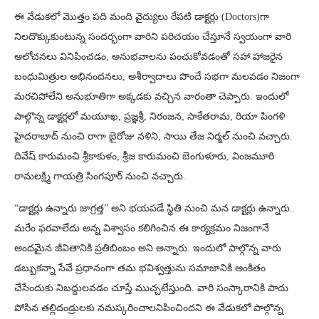
ఈ వేడుకలో మొత్తం పది మంది వైద్యులు రేపటి డాక్టర్లు (Doctors)గా
నిలదొక్కుకుంటున్న సందర్భంగా వారిని పరిచయం చేస్తూనే స్వయంగా వారి
ఆలోచనలు వినిపించడం, అనుభవాలను పంచుకోవడంతో సహా హాజరైన
బంధుమిత్రుల అభినందనలు, అశీర్వాదాలు పొందే సభగా మలవడం నిజంగా
మరచిపోలేని అనుభూతిగా అక్కడకు వచ్చిన వారంతా చెప్పారు. ఇందులో
పాల్గొన్న డాక్టర్లలో మయూఖ, ప్రజ్ఞశ్రీ, నిరంజన, సాకేతరామ, రియా పింగళి
హైదరాబాద్ నుంచి రాగా బైరోజు నళిని, సాయి తేజ నిర్మల్ నుంచి వచ్చారు.
దివేష్ కారుమంచి శ్రీకాకుళం, శ్రీజ కారుమంచి బెంగుళూరు, వింజమూరి
రామలక్ష్మి గాయత్రి సింగపూర్ నుంచి వచ్చారు.
“డాక్టర్లు ఉన్నారు జాగ్రత్త” అని భయపడే స్థితి నుంచి మన డాక్టర్లు ఉన్నారు..
మరేం ఫరవాలేదు అన్న విశ్వాసం కలిగించిన ఈ కార్యక్రమం నిజంగానే
అందమైన జీవితానికి ప్రతిబింబం అని అన్నారు. ఇందులో పాల్గొన్న వారు
డబ్బుకన్నా సేవే ప్రధానంగా తమ భవిశ్వత్తును సమాజానికి అంకితం
చేసేందుకు నిబద్దులవడం చూస్తే ముచ్చటేస్తుంది. వారి సంస్కారానికి పాదు
పోసిన తల్లిదండ్రులకు నమస్కరించాలనిపించిందని ఈ వేడుకలో పాల్గొన్న