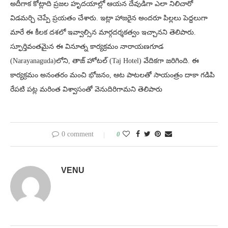
అదీగాక కోట్లాది ప్రజల హృదయాల్లో ఆయన దేవుడిగా ఎలా నిలిచారో
విడమర్చి చెప్పే ప్రయతం చేశారు. ఇట్లా హాజరైన అందరూ పిల్లలు పెద్దలుగా
మారే ఈ కీలక దశలో ఇవ్వాల్సిన మార్గదర్శకత్వం ఇచ్చానని తెలిపారు.
స్ఫూర్తివంతమైన ఈ వినూత్న కార్యక్రమం నారాయణగూడ
(Narayanaguda)లోని, తాజ్ హోటల్ (Taj Hotel) వేదికగా జరిగింది. ఈ
కార్యక్రమం అనంతరం మంచి భోజనం, ఆట పాటలతో సాయంత్రం దాకా గడిపి
రేపటి పట్ల మరింత విశ్వాసంతో వెనుదిరిగామని తెలిపారు
0 comment
0
VENU