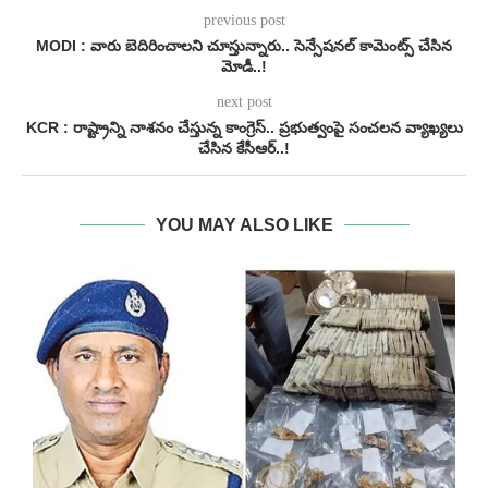
previous post
MODI : వారు బెదిరించాలని చూస్తున్నారు.. సెన్సేషనల్ కామెంట్స్ చేసిన
మోడీ..!
next post
KCR : రాష్ట్రాన్ని నాశనం చేస్తున్న కాంగ్రెస్.. ప్రభుత్వంపై సంచలన వ్యాఖ్యలు
చేసిన కేసీఆర్‌..!
YOU MAY ALSO LIKE