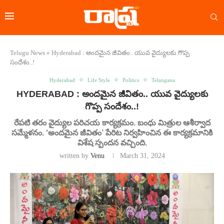
Telugu News
»
Hyderabad : అందమైన జీవితం.. యువ వైద్యులకు గొప్ప
సందేశం..!
Hyderabad
Life Style
Politics
Telangana
HYDERABAD : అందమైన జీవితం.. యువ వైద్యులకు
గొప్ప సందేశం..!
రేపటి తరం వైద్యుల పరిచయ కార్యక్రమం. బంధు మిత్రుల ఆశీర్వాద
సమ్మేళనం. ‘అందమైన జీవితం’ పేరిట నిర్వహించిన ఈ కార్యక్రమానికి
విశేష స్పందన వచ్చింది.
written by
Venu
March 31, 2024