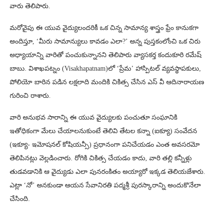
వారు తెలిపారు.
మరోవైపు ఈ యువ వైద్యులందరికీ ఒక చిన్న సామాన్య శాస్త్రం ఫ్రేం కానుకగా
అందిస్తూ, ‘మీరు సామాన్యులు కావడం ఎలా?’ అన్న పుస్తకంలోంచి ఒక చిరు
అధ్యాయాన్ని వారితో పంచుకున్నానని తెలిపారు వ్యాసకర్త కందుకూరి రమేష్
బాబు. విశాఖపట్నం (Visakhapatnam)లో ‘ప్రేమ’ హాస్పిటల్ వ్యవస్థాపకులు,
పోలియో బారిన పడిన లక్షలాది మందికి చికిత్స చేసిన ఎస్ వీ ఆదినారాయణ
గురించి రాశారు.
వారి అనుభవ సారాన్ని ఈ యువ వైద్యులకు పంచుతూ సంఘానికి
ఇతోధికంగా మేలు చేయాలనుకుంటే తెలివి తేటల కన్నా (ఐక్యూ) సంవేదన
(ఇక్యూ- ఇమోషనల్ కోషియన్సీ) ప్రధానంగా పనిచేయడం ఎంత అవసరమో
తెలిపినట్లు వెల్లడించారు. రోగికి చికిత్స చేయడం కాదు, వారి తల్లి కన్నీళ్లు
తుడవడానికి ఆ వైద్యుడు ఎలా పునరంకితం అయ్యారో ఇక్కడ తెలియజేశారు.
ఎట్లా ‘నో’ అనకుండా ఆయన సేవానిరతి పద్మశ్రీ పురస్కారాన్ని అందుకొనేలా
చేసింది.