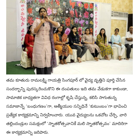
తమ కూతురు రామలక్ష్మి గాయత్రి సింగపూర్ లో వైద్య వృత్తిని పూర్తి చేసిన
సందర్భాన్ని పురస్కరించుకొని ఈ దంపతులు ఇది తమ వేడుకగా కాకుండా,
సామాజిక బాధ్యతగా వివిధ రంగాల్లో కృషి చేస్తున్న, కలిసి సాగుతున్న
సమాజాన్నే ‘బంధుగణం’గా, ఆత్మీయుల సన్నిధినే ‘కుటుంబం’గా భావించి
ప్రత్యేక కార్యక్రమాన్ని నిర్వహించారు. యువ వైద్యులను ఒకచోట చేర్చి, వారి
తల్లిందండ్రుల సమక్షంలో ‘స్నాతకోత్సవానికే మలి స్నాతకోత్సవం’ మాదిరిగా
ఈ కార్యక్రమాన్ని జరిపారు.