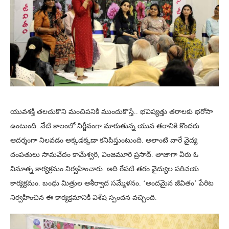
యువశక్తి తలచుకొని మంచిపనికి ముందుకొస్తే.. భవిష్యత్తు తరాలకు భరోసా
ఉంటుంది. నేటి కాలంలో నిర్జీవంగా మారుతున్న యువ తరానికి కొందరు
ఆదర్శంగా నిలవడం అక్కడక్కడా కనిపిస్తుంటుంది. అలాంటి వారే వైద్య
దంపతులు సామవేదం కామేశ్వరి, వింజమూరి ప్రసాద్. తాజాగా వీరు ఓ
వినూత్న కార్యక్రమం నిర్వహించారు. అది రేపటి తరం వైద్యుల పరిచయ
కార్యక్రమం. బంధు మిత్రుల ఆశీర్వాద సమ్మేళనం. ‘అందమైన జీవితం’ పేరిట
నిర్వహించిన ఈ కార్యక్రమానికి విశేష స్పందన వచ్చింది.