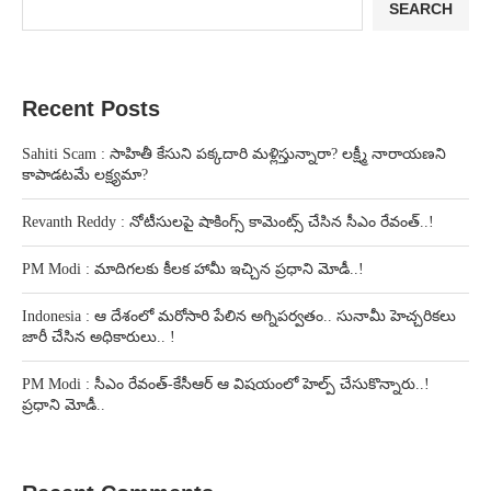
SEARCH
Recent Posts
Sahiti Scam : సాహితీ కేసుని పక్కదారి మళ్లిస్తున్నారా? లక్ష్మీ నారాయణని
కాపాడటమే లక్ష్యమా?
Revanth Reddy : నోటీసులపై షాకింగ్స్ కామెంట్స్ చేసిన సీఎం రేవంత్..!
PM Modi : మాదిగలకు కీలక హామీ ఇచ్చిన ప్రధాని మోడీ..!
Indonesia : ఆ దేశంలో మరోసారి పేలిన అగ్నిపర్వతం.. సునామీ హెచ్చరికలు
జారీ చేసిన అధికారులు.. !
PM Modi : సీఎం రేవంత్-కేసీఆర్ ఆ విషయంలో హెల్ప్ చేసుకొన్నారు..!
ప్రధాని మోడీ..