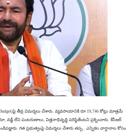
డ్జెట్‌ (Budget)పై తీవ్ర విమర్శలు చేశారు. వ్యవసాయానికి రూ.19,746 కోట్లు మాత్రమే
డీ లేని పంటరుణాలు, విత్తనాభివృద్ధి పరిస్థితేంటని ప్రశ్నించారు. కేసీఆర్
పడ్డారు. గత ప్రభుత్వంపై విమర్శలు చేశారు తప్ప.. ఎన్నికల వాగ్ధానాల కోసం