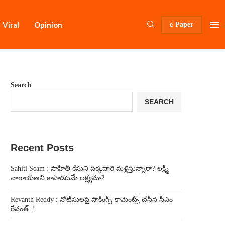
Viral
Opinion
e-Paper
Search
SEARCH
Recent Posts
Sahiti Scam : సాహితీ కేసుని పక్కదారి మళ్లిస్తున్నారా? లక్ష్మీ
నారాయణని కాపాడటమే లక్ష్యమా?
Revanth Reddy : నోటీసులపై షాకింగ్స్ కామెంట్స్ చేసిన సీఎం
రేవంత్..!