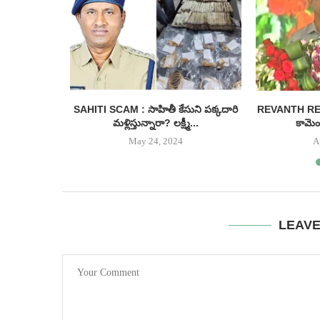
ీనియర్ హీరో
SAHITI SCAM : సాహితీ కేసుని పక్కదారి
REVANTH REDDY
...
మళ్లిస్తున్నారా? లక్ష్మీ...
కామెంట
May 24, 2024
A
LEAV