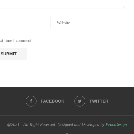
ext time I comment.
FACEBOOK
TWITTER
@2021 - All Right Reserved. Designed and Developed by
PenciDesign