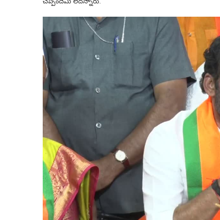
చెప్పిందేమీ లేదన్నారు.