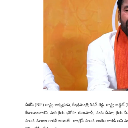
బీజేపీ (BJP) రాష్ట్ర అధ్యక్షుడు, కేంద్రమంత్రి కిషన్ రెడ్డి, రాష్ట్ర బ
కేటాయించారని, మరి రైతు భరోసా, రుణమాఫీ, పంట బీమా, రైతు బీమా, వడ్
పాలన మాటల గారడీ అయితే.. కాంగ్రెస్ పాలన అంకెల గారడీ అని మండి