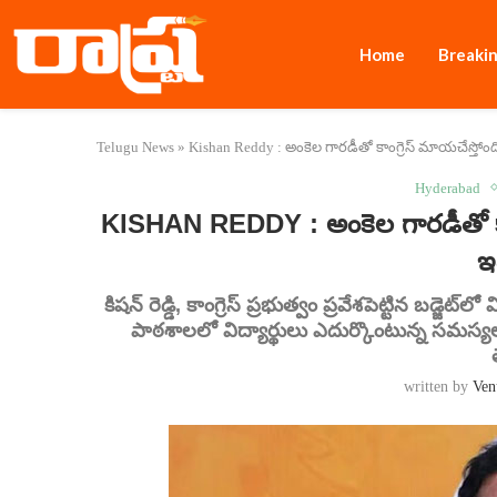
Home
Breaki
Telugu News
»
Kishan Reddy : అంకెల గారడీతో కాంగ్రెస్ మాయచేస్తోం
Hyderabad
KISHAN REDDY : అంకెల గారడీతో కాం
ఇ
కిషన్ రెడ్డి, కాంగ్రెస్ ప్రభుత్వం ప్రవేశపెట్టిన బడ్జ
పాఠశాలలో విద్యార్థులు ఎదుర్కొంటున్న సమస్యలన
written by
Ven