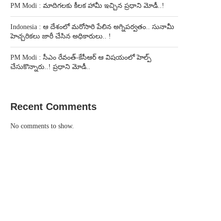
PM Modi : మాదిగలకు కీలక హామీ ఇచ్చిన ప్రధాని మోడీ..!
Indonesia : ఆ దేశంలో మరోసారి పేలిన అగ్నిపర్వతం.. సునామీ
హెచ్చరికలు జారీ చేసిన అధికారులు.. !
PM Modi : సీఎం రేవంత్-కేసీఆర్ ఆ విషయంలో హెల్ప్
చేసుకొన్నారు..! ప్రధాని మోడీ..
Recent Comments
No comments to show.