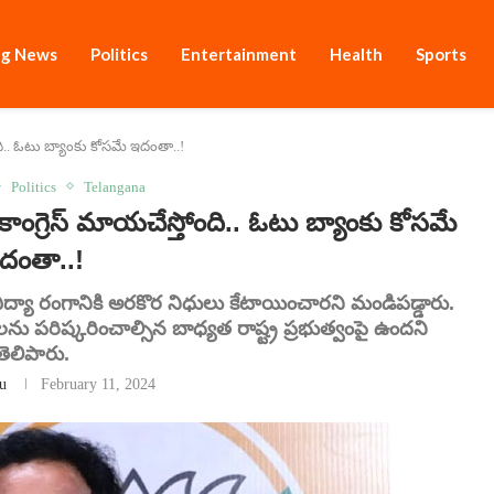
ng News
Politics
Entertainment
Health
Sports
ది.. ఓటు బ్యాంకు కోసమే ఇదంతా..!
Politics
Telangana
గ్రెస్ మాయచేస్తోంది.. ఓటు బ్యాంకు కోసమే
దంతా..!
ెట్‌లో విద్యా రంగానికి అరకొర నిధులు కేటాయించారని మండిపడ్డారు.
ు పరిష్కరించాల్సిన బాధ్యత రాష్ట్ర ప్రభుత్వంపై ఉందని
తెలిపారు.
u
February 11, 2024