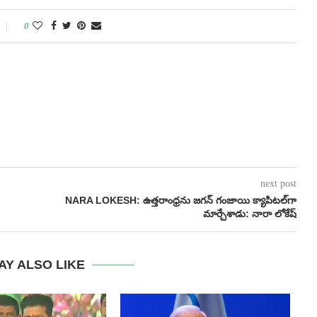
0
next post
NARA LOKESH: ఉత్తరాంధ్రను జగన్ గంజాయి క్యాపిటల్‌గా
మార్చేశాడు: నారా లోకేష్
AY ALSO LIKE