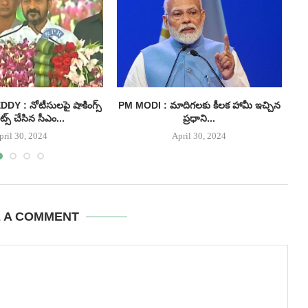
 : నోటీసులపై షాకింగ్స్
PM MODI : మాదిగలకు కీలక హామీ ఇచ్చిన
I
్స్ చేసిన సీఎం...
ప్రధాని...
pril 30, 2024
April 30, 2024
E A COMMENT