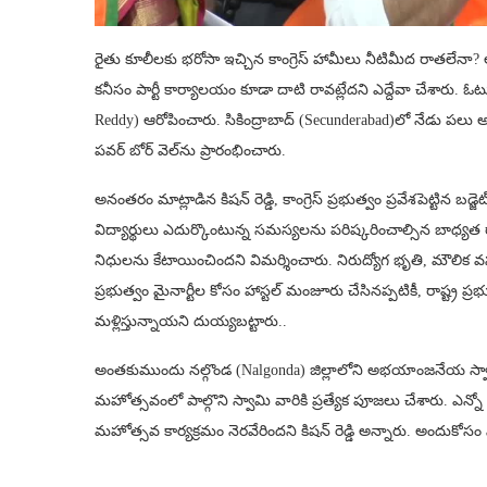
రైతు కూలీలకు భరోసా ఇచ్చిన కాంగ్రెస్ హామీలు నీటిమీద రాతలేనా
కనీసం పార్టీ కార్యాలయం కూడా దాటి రావట్లేదని ఎద్దేవా చేశారు. ఓటు
Reddy) ఆరోపించారు. సికింద్రాబాద్‌ (Secunderabad)లో నేడు పలు అభి
పవర్ బోర్ వెల్‌ను ప్రారంభించారు.
అనంతరం మాట్లాడిన కిషన్ రెడ్డి, కాంగ్రెస్ ప్రభుత్వం ప్రవేశపెట్టిన 
విద్యార్థులు ఎదుర్కొంటున్న సమస్యలను పరిష్కరించాల్సిన బాధ్యత ర
నిధులను కేటాయించిందని విమర్శించారు. నిరుద్యోగ భృతి, మౌలిక వస
ప్రభుత్వం మైనార్టీల కోసం హాస్టల్ మంజూరు చేసినప్పటికీ, రాష్ట్ర ప్
మళ్లిస్తున్నాయని దుయ్యబట్టారు..
అంతకుముందు నల్గొండ (Nalgonda) జిల్లాలోని అభయాంజనేయ స్వామ
మహోత్సవంలో పాల్గొని స్వామి వారికి ప్రత్యేక పూజలు చేశారు. ఎన
మహోత్సవ కార్యక్రమం నెరవేరిందని కిషన్ రెడ్డి అన్నారు. అందుకో