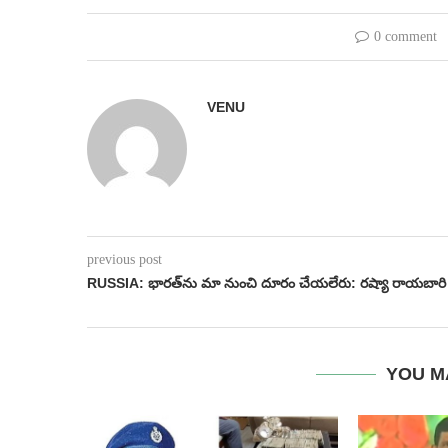
0 comment
VENU
previous post
RUSSIA: భారత్‌ను మా నుంచి దూరం చేయలేరు: రష్యా రాయబారి
YOU M