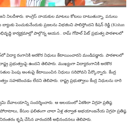
? అని నిలదీశారు. కాంగ్రెస్ నాయకుల మాటలు కోటలు దాటుతున్నా, పనులు
 బ్యాంకు పెంచుకునేందుకు ప్రజలను విభజించి పాలిస్తోందని కిషన్ రెడ్డి (Kishan
వృద్ధి కార్యక్రమాల్లో పాల్గొన్న ఆయన.. రామ్ గోపాల్ పేట్‌ ప్రభుత్వ పాఠశాలలో
బడ్జెట్‌లో విద్యా రంగానికి అరకొర నిధులు కేటాయించారని మండిపడ్డారు. పాఠశాలలో
ాష్ట్ర ప్రభుత్వంపై ఉందని తెలిపారు. ముఖ్యంగా విద్యారంగానికి అరకొర
తుల పెంపు అంశంపై కేటాయించిన నిధులు సరిపోవని పేర్కొన్నారు. కేంద్ర
రభుత్వం సహకరించడం లేదని తెలిపారు. రాష్ట్ర ప్రభుత్వాలు కేంద్ర నిధులను దారి
ి దేవాలయాన్ని సందర్శించారు. ఆ ఆలయంలో ఏకశిలా విగ్రహ ప్రతిష్ఠ
్నో పోరాటాలు, కేసుల ఫలితంగా చాలా ఏళ్ల తర్వాత అభయాంజనేయ విగ్రహ ప్రతిష్ఠ
సం నిరంతరం కృషి చేసిన వారందరికీ అభినందనలు తెలిపారు.