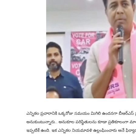
ఎన్నికల ప్రచారానికి ఒక్కరోజు సమయం మిగిలి ఉందనగా బీఆర్ఎస్ ప్ర
అనుకుంటున్నారు.. అనుకూల పరిస్థితులను కూడా ప్రతికూలంగా మార
ఇప్పటికే ఉంది. ఇక ఎన్నికల నియమావళి ఉల్లంఘించారు అనే ఫిర్య