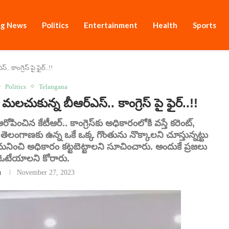
ng News
Politics
Entertainment
Health
Sports
కాంగ్రెస్ పై ఫైర్..!!
Politics
Telangana
మలచుకున్న బీఆర్ఎస్.. కాంగ్రెస్ పై ఫైర్..!!
ోపించిన కేటీఆర్.. కాంగ్రెస్‌కు అధికారంలోకి వస్తే కరెంట్‌,
 తెలంగాణకు ఉన్న ఒకే ఒక్క గొంతును నొక్కాలని చూస్తున్నట్టు
 గమనించి అధికారం కట్టబెట్టాలని సూచించారు. అందుకే ప్రజలు
ఓటేయాలని కోరారు.
u
November 27, 2023