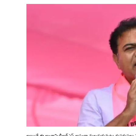
అయితే ఈ అంశాన్నిబీఆర్ఎస్ అస్త్రంగా మలచుకున్నట్టు గుసగుసలు విని