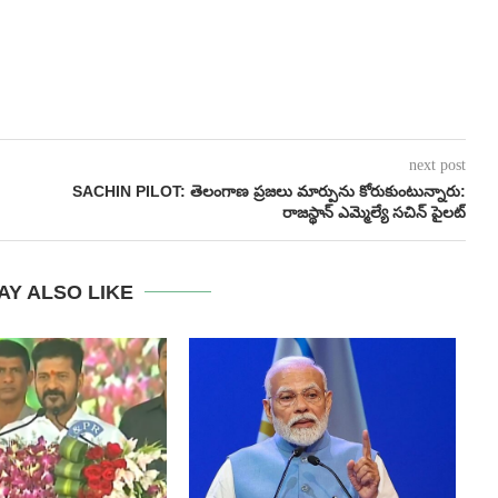
next post
SACHIN PILOT: తెలంగాణ ప్రజలు మార్పును కోరుకుంటున్నారు:
రాజస్థాన్ ఎమ్మెల్యే సచిన్ పైలట్
AY ALSO LIKE