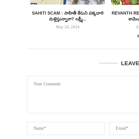
ీనియర్ హీరో
SAHITI SCAM : సాహితీ కేసుని పక్కదారి
REVANTH REDDY
...
మళ్లిస్తున్నారా? లక్ష్మీ...
కామెంట
May 24, 2024
A
LEAV