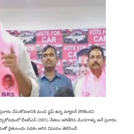
చారం చేసుకోవడానికి మంచి స్టఫ్ ఉన్న మ్యాటర్ దొరికిందని
్చుకోవడంలో బీఆర్ఎస్ (BRS) నేతలు ఆరితేరిన మొనగాళ్ళు అనే ప్రచారం
ాదుతో రైతుబంధు పథకం ఆగిన విషయం తెలిసిందే..