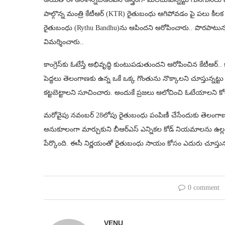
పాల్గొన్న మంత్రి కేటీఆర్‌ (KTR) రైతుబంధు ఆగిపోవడం పై పలు కీలక వ్
రైతుబంధు (Rythu Bandhu)ను ఆపిందని ఆరోపించారు.. పొరపాటున కాంగ్ర
విమర్శించారు..
కాంగ్రెస్‌కు ఓటేస్తే అభివృద్ధి కుంటుపడుతుందని ఆరోపించిన కేటీఆర్.. క
పెద్దలు తెలంగాణకు ఉన్న ఒకే ఒక్క గొంతును నొక్కాలని చూస్తున్నట్ట
కట్టబెట్టాలని సూచించారు. అందుకే ప్రజలు ఆలోచించి ఓటేయాలని కో
మరోవైపు నవంబర్ 28లోపు రైతుబంధు పంపిణీ చేసేందుకు తెలంగాణ
అనుకూలంగా మార్చుకుని బీఆర్ఎస్ ఎన్నికల కోడ్‌ నియమాలను ఉల్లంఘిం
పేర్కొంది. ఈసీ నిర్ణయంతో రైతుబంధు సాయం కోసం ఎదురు చూస్తున్న
0 comment
VENU