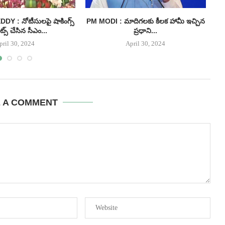
 : నోటీసులపై షాకింగ్స్
PM MODI : మాదిగలకు కీలక హామీ ఇచ్చిన
I
్స్ చేసిన సీఎం...
ప్రధాని...
pril 30, 2024
April 30, 2024
E A COMMENT