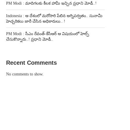
PM Modi : మాదిగలకు కీలక హామీ ఇచ్చిన ప్రధాని మోడీ..!
Indonesia : ఆ దేశంలో మరోసారి పేలిన అగ్నిపర్వతం.. సునామీ
హెచ్చరికలు జారీ చేసిన అధికారులు.. !
PM Modi : సీఎం రేవంత్-కేసీఆర్ ఆ విషయంలో హెల్ప్
చేసుకొన్నారు..! ప్రధాని మోడీ..
Recent Comments
No comments to show.