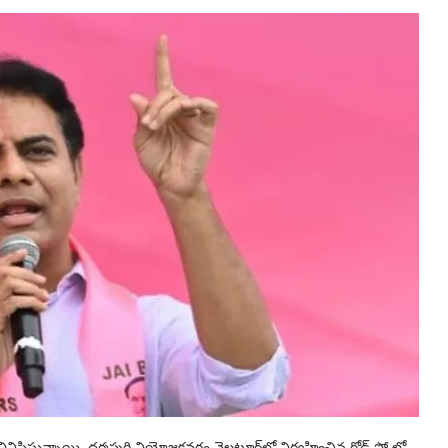
పిస్తున్నాయి. ధర్మపురి నియోజకవర్గం వెల్గటూర్‌లో నిర్వహించిన రోడ్‌ షో లో