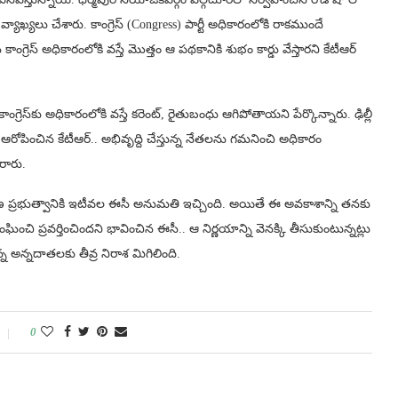
యాఖ్యలు చేశారు. కాంగ్రెస్‌ (Congress) పార్టీ అధికారంలోకి రాకముందే
ెస్ అధికారంలోకి వస్తే మొత్తం ఆ పథకానికి శుభం కార్డు వేస్తారని కేటీఆర్
ాంగ్రెస్‌కు అధికారంలోకి వస్తే కరెంట్‌, రైతుబంధు ఆగిపోతాయని పేర్కొన్నారు. ఢిల్లీ
ు ఆరోపించిన కేటీఆర్.. అభివృద్ది చేస్తున్న నేతలను గమనించి అధికారం
రారు.
 ప్రభుత్వానికి ఇటీవల ఈసీ అనుమతి ఇచ్చింది. అయితే ఈ అవకాశాన్ని తనకు
చి ప్రవర్తించిందని భావించిన ఈసీ.. ఆ నిర్ణయాన్ని వెనక్కి తీసుకుంటున్నట్లు
 అన్నదాతలకు తీవ్ర నిరాశ మిగిలింది.
0