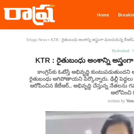
Home
Breaki
Telugu News
»
KTR : రైతుబంధు అంశాన్ని అస్త్రంగా మలచుకున్న బీఆర్ఎస్.. 
Hyderabad
KTR : రైతుబంధు అంశాన్ని అస్త్రంగా 
కాంగ్రెస్‌కు ఓటేస్తే అభివృద్ధి కుంటుపడుతుందని ఆర
రైతుబంధు ఆగిపోతాయని పేర్కొన్నారు. ఢిల్లీ పెద్దలు
ఆరోపించిన కేటీఆర్.. అభివృద్ది చేస్తున్న నేతలను
ఆలోచించి 
written by
Ven