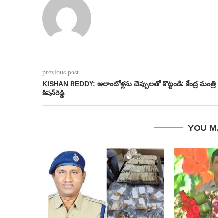
previous post
KISHAN REDDY: అలాంటోళ్లను చెప్పులతో కొట్టండి: కేంద్ర మంత్రి
కిషన్‌రెడ్డి
YOU M