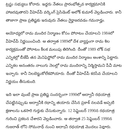
ట్రస్టు సభ్యులు కోరారు. ఇద్దరు నేతలు ప్రారంభోత్సవ కార్యక్రమానికి
హాజరవుతారని వీహెచ్‌పీ వర్కింగ్ ప్రెసిడెంట్ అలోక్ కుమార్ వెల్లడించారు. కానీ
తాజాగా ప్రాణ ప్రతిష్టకు ఇరువురు నేతలు గైర్హాజరవడం గమనార్హం.
అయోధ్యలో రామ మందిర నిర్మాణం కోసం పోరాటం చేయాలని 1984లో
వీహెచ్‌పీ నిర్ణయించింది. ఆ తర్వాత 1989లో దేశ వ్యాప్తంగా రామ శిల
కార్యక్రమంతో పోరాటం కీలక మలుపు తిరిగింది. దీంతో 1989 లోక్ సభ
ఎన్నికల్లో బీజేపీ తన మెనిఫెస్టోలో రామ మందిర నిర్మాణం అంశాన్ని పెట్టారు.
ఎన్నికల అనంతరం నాలుగు నెలల్లో రామ మందిరాన్ని నిర్మిస్తామని పీవీ మాట
ఇచ్చారు. కానీ నిలబెట్టుకోలేకపోయారు. దీంతో వీహెచ్‌పీ కరసేవ చేయాలని
నిర్ణయం తీసుకుంది.
ఇది ఇలా వుంటే ప్రాణ ప్రతిష్ట సందర్బంగా 1990లో అద్వానీ రథయాత్ర
చేపట్టినప్పుడు అద్వానీకి రథాన్ని తయారు చేసిన ప్రకాశ్ నలవడే అప్పటి
క్షణాలను ఒకసారి గుర్తుకు చేసుకున్నారు. 12 సెప్టెంబర్ 1990న రథయాత్ర
గురించి ప్రకటన చేశారని వెల్లడించారు. ఆ తర్వాత 25 సెప్టెంబర్ 1990న
గుజరాత్ లోని సోమనాథ్ నుంచి అద్వానీ రథయాత్ర మొదలు పెట్టారు.