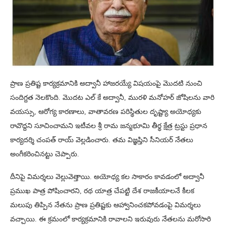
ప్రాణ ప్రతిష్ట కార్యక్రమానికి అద్వానీ హాజరయ్యే విషయంపై మొదటి నుంచి
సందిగ్దత నెలకొంది. మొదట ఎల్ కే అద్వానీ, మురళి మనోహర్ జోషిలను వారి
వయస్సు, ఆరోగ్య కారణాలు, వాతావరణ పరిస్థితుల దృష్ట్యా అయోధ్యకు
రావొద్దని సూచించామని ఇటీవల శ్రీ రామ జన్మభూమి తీర్థ క్షేత్ర ట్రస్టు ప్రధాన
కార్యదర్శి చంపత్ రాయ్ వెల్లడించారు. తమ విజ్ఞప్తిని సీనియర్ నేతలు
అంగీకరించినట్టు చెప్పారు.
దీనిపై విమర్శలు వెల్లువెత్తాయి. అయోధ్య కల సాకారం కావడంలో అద్వానీ
ప్రముఖ పాత్ర పోషించారని, రథ యాత్ర చేపట్టి దేశ రాజకీయాలనే కీలక
మలుపు తిప్పిన నేతను ప్రాణ ప్రతిష్టకు ఆహ్వానించకపోవడంపై విమర్శలు
వచ్చాయి. ఈ క్రమంలో కార్యక్రమానికి రావాలని ఇరువురు నేతలను మరోసారి