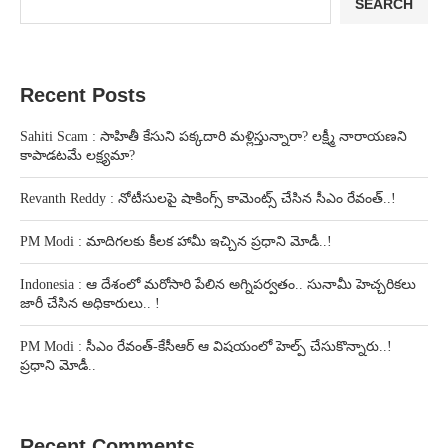
SEARCH
Recent Posts
Sahiti Scam : సాహితీ కేసుని పక్కదారి మళ్లిస్తున్నారా? లక్ష్మీ నారాయణని
కాపాడటమే లక్ష్యమా?
Revanth Reddy : నోటీసులపై షాకింగ్స్ కామెంట్స్ చేసిన సీఎం రేవంత్..!
PM Modi : మాదిగలకు కీలక హామీ ఇచ్చిన ప్రధాని మోడీ..!
Indonesia : ఆ దేశంలో మరోసారి పేలిన అగ్నిపర్వతం.. సునామీ హెచ్చరికలు
జారీ చేసిన అధికారులు.. !
PM Modi : సీఎం రేవంత్-కేసీఆర్ ఆ విషయంలో హెల్ప్ చేసుకొన్నారు..!
ప్రధాని మోడీ..
Recent Comments