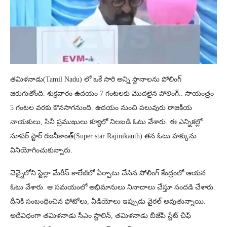
తమిళనాడు(Tamil Nadu) లో ఒకే సారి అన్ని స్థానాలను పోలింగ్
జరుగుతోంది. శుక్రవారం ఉదయం 7 గంటలకు మొదలైన పోలింగ్.. సాయంత్రం
5 గంటల వరకు కొనసాగనుంది. ఉదయం నుంచి పలువురు రాజకీయ
నాయకులు, సినీ ప్రముఖులు క్యూలో నిలబడి ఓటు వేశారు. ఈ ఎన్నికల్లో
సూపర్ స్టార్ రజనీకాంత్(Super star Rajinikanth) తన ఓటు హక్కును
వినియోగించుకున్నారు.
చెన్నైలోని స్టెల్లా మేరీస్ కాలేజీలో ఏర్పాటు చేసిన పోలింగ్ కేంద్రంలో ఆయన
ఓటు వేశారు. ఆ సమయంలో అభిమానులు నినాదాలు చేస్తూ సందడి చేశారు.
దీనికి సంబంధించిన ఫోటోలు, వీడియోలు ఇప్పుడు వైరల్ అవుతున్నాయి.
అదేవిధంగా తమిళనాడు సీఎం స్టాలిన్, తమిళనాడు బీజేపీ స్టేట్ చీఫ్