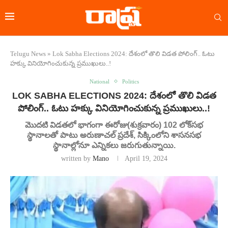
Telugu News
»
Lok Sabha Elections 2024: దేశంలో తొలి విడత పోలింగ్.. ఓటు
హక్కు వినియోగించుకున్న ప్రముఖులు..!
National
Politics
LOK SABHA ELECTIONS 2024: దేశంలో తొలి విడత
పోలింగ్.. ఓటు హక్కు వినియోగించుకున్న ప్రముఖులు..!
మొదటి విడతలో భాగంగా ఈరోజు(శుక్రవారం) 102 లోక్‌సభ
స్థానాలతో పాటు అరుణాచల్ ప్రదేశ్, సిక్కింలోని శాసనసభ
స్థానాల్లోనూ ఎన్నికలు జరుగుతున్నాయి.
written by
Mano
April 19, 2024