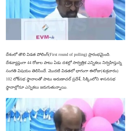
దేశంలో తొలి విడత పోలింగ్(First round of polling) ప్రారంభమైంది.
దేశవ్యాప్తంగా 44 రోజుల పాటు ఏడు దశల్లో సార్వత్రిక ఎన్నికలు నిర్వహిస్తున్న
సంగతి విషయం తెలిసిందే. మొదటి విడతలో భాగంగా ఈరోజు(శుక్రవారం)
102 లోక్‌సభ స్థానాలతో పాటు అరుణాచల్ ప్రదేశ్, సిక్కింలోని శాసనసభ
స్థానాల్లోనూ ఎన్నికలు జరుగుతున్నాయి.