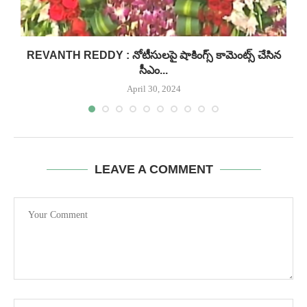
REVANTH REDDY : నోటీసులపై షాకింగ్స్ కామెంట్స్ చేసిన
సీఎం...
April 30, 2024
LEAVE A COMMENT