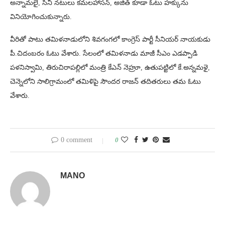
అన్నామలై, సినీ నటులు కమలహాసన్, అజిత్ కూడా ఓటు హక్కును
వినియోగించుకున్నారు.
వీరితో పాటు తమిళనాడులోని శివగంగలో కాంగ్రెస్‌ పార్టీ సీనియర్ నాయకుడు
పీ.చిదంబరం ఓటు వేశారు. సేలంలో తమిళనాడు మాజీ సీఎం ఎడప్పాడి
పళనిస్వామి, తిరుచిరాపల్లిలో మంత్రి కేఎన్ నెహ్రూ, ఉతుపట్టిలో కే.అన్నమళై,
చెన్నెలోని సాలిగ్రామంలో తమిళిపై సౌందర రాజన్ తదితరులు తమ ఓటు
వేశారు.
0 comment
0
MANO