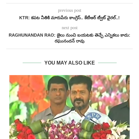
previous post
KTR: కపట నీతికి మారుపేరు కాంగ్రెస్.. కేటీఆర్ ట్వీట్ వైరల్..!
next post
RAGHUNANDAN RAO: జైలు నుంచి బయటకు తెచ్చే ఎన్నికలు కాదు:
రఘునందన్ రావు
YOU MAY ALSO LIKE