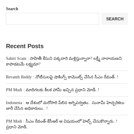
Search
SEARCH
Recent Posts
Sahiti Scam : సాహితీ కేసుని పక్కదారి మళ్లిస్తున్నారా? లక్ష్మీ నారాయణని
కాపాడటమే లక్ష్యమా?
Revanth Reddy : నోటీసులపై షాకింగ్స్ కామెంట్స్ చేసిన సీఎం రేవంత్..!
PM Modi : మాదిగలకు కీలక హామీ ఇచ్చిన ప్రధాని మోడీ..!
Indonesia : ఆ దేశంలో మరోసారి పేలిన అగ్నిపర్వతం.. సునామీ హెచ్చరికలు
జారీ చేసిన అధికారులు.. !
PM Modi : సీఎం రేవంత్-కేసీఆర్ ఆ విషయంలో హెల్ప్ చేసుకొన్నారు..!
ప్రధాని మోడీ..