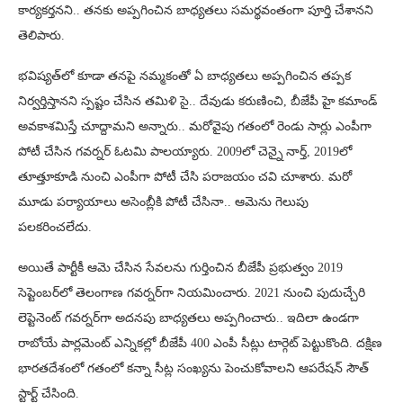
కార్యకర్తనని.. తనకు అప్పగించిన బాధ్యతలు సమర్థవంతంగా పూర్తి చేశానని
తెలిపారు.
భవిష్యత్‌లో కూడా తనపై నమ్మకంతో ఏ బాధ్యతలు అప్పగించిన తప్పక
నిర్వర్తిస్తానని స్పష్టం చేసిన తమిళి సై.. దేవుడు కరుణించి, బీజేపీ హై కమాండ్
అవకాశమిస్తే చూద్దామని అన్నారు.. మరోవైపు గతంలో రెండు సార్లు ఎంపీగా
పోటీ చేసిన గవర్నర్ ఓటమి పాలయ్యారు. 2009లో చెన్నై నార్త్, 2019లో
తూత్తూకూడి నుంచి ఎంపీగా పోటీ చేసి పరాజయం చవి చూశారు. మరో
మూడు పర్యాయాలు అసెంబ్లీకి పోటీ చేసినా.. ఆమెను గెలుపు
పలకరించలేదు.
అయితే పార్టీకీ ఆమె చేసిన సేవలను గుర్తించిన బీజేపీ ప్రభుత్వం 2019
సెప్టెంబర్‌లో తెలంగాణ గవర్నర్‌గా నియమించారు. 2021 నుంచి పుదుచ్చేరి
లెప్టెనెంట్ గవర్నర్‌గా అదనపు బాధ్యతలు అప్పగించారు.. ఇదిలా ఉండగా
రాబోయే పార్లమెంట్ ఎన్నికల్లో బీజేపీ 400 ఎంపీ సీట్లు టార్గెట్ పెట్టుకొంది. దక్షిణ
భారతదేశంలో గతంలో కన్నా సీట్ల సంఖ్యను పెంచుకోవాలని ఆపరేషన్ సౌత్
స్టార్ట్ చేసింది.