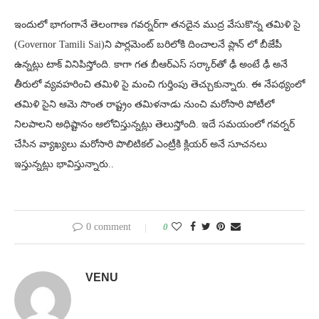
ఇందులో భాగంగానే తెలంగాణ గవర్నర్‌గా తనదైన ముద్ర వేసుకొన్న తమిళి సై
(Governor Tamili Sai)ని పార్లమెంట్ బరిలోకి దించాలనే ప్లాన్ లో బీజేపీ
ఉన్నట్లు టాక్ వినిపిస్తోంది. కాగా గత బీఆర్ఎస్ సర్కార్‌తో ఢీ అంటే ఢీ అనే
తీరులో వ్యవహరించి తమిళి సై మంచి గుర్తింపు తెచ్చుకున్నారు. ఈ నేపథ్యంలో
తమిళి సైని ఆమె సొంత రాష్ట్రం తమిళనాడు నుంచి మరోసారి పోటీలో
నిలపాలని అధిష్టానం ఆలోచిస్తున్నట్లు తెలుస్తోంది. ఇదే సమయంలో గవర్నర్
చేసిన వ్యాఖ్యలు మరోసారి పొలిటికల్ ఎంట్రీకి క్లియర్ అనే సూచనలు
ఇస్తున్నట్లు భావిస్తున్నారు..
0 comment
0
VENU