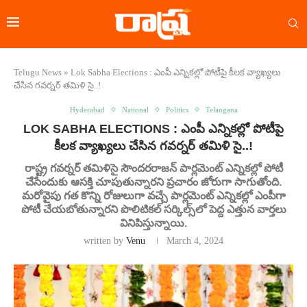
Telugu News
»
Lok Sabha Elections : ఎంపీ ఎన్నికల్లో పోటీపై కీలక వ్యాఖ్యలు
చేసిన గవర్నర్ తమిళి సై..!
Hyderabad
National
Politics
Telangana
LOK SABHA ELECTIONS : ఎంపీ ఎన్నికల్లో పోటీపై
కీలక వ్యాఖ్యలు చేసిన గవర్నర్ తమిళి సై..!
రాష్ట్ర గవర్నర్‌ తమిళిసై సౌందరరాజన్ పార్లమెంట్ ఎన్నికల్లో పోటీ
చేసేందుకు ఆసక్తి చూపుతున్నారని ప్రచారం జోరుగా సాగుతోంది.
మరోవైపు గత కొన్ని రోజులుగా వచ్చే పార్లమెంట్ ఎన్నికల్లో ఎంపీగా
పోటీ చేయబోతున్నారని పొలిటికల్ సర్కిల్స్‌లో పెద్ద ఎత్తున వార్తలు
వినిపిస్తున్నాయి.
written by
Venu
March 4, 2024