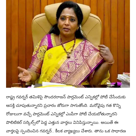
రాష్ట్ర గవర్నర్‌ తమిళిసై సౌందరరాజన్ పార్లమెంట్ ఎన్నికల్లో పోటీ చేసేందుకు
ఆసక్తి చూపుతున్నారని ప్రచారం జోరుగా సాగుతోంది. మరోవైపు గత కొన్ని
రోజులుగా వచ్చే పార్లమెంట్ ఎన్నికల్లో ఎంపీగా పోటీ చేయబోతున్నారని
పొలిటికల్ సర్కిల్స్‌లో పెద్ద ఎత్తున వార్తలు వినిపిస్తున్నాయి. అయితే ఈ
వార్తలపై స్పందించిన గవర్నర్.. కీలక వ్యాఖ్యలు చేశారు. తాను ఒక సాధారణ