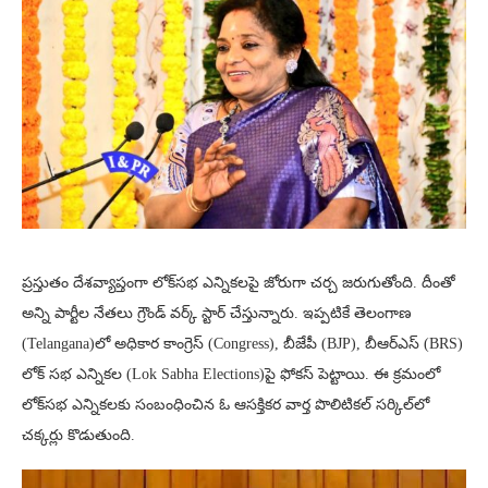
ప్రస్తుతం దేశవ్యాప్తంగా లోక్‌సభ ఎన్నికలపై జోరుగా చర్చ జరుగుతోంది. దీంతో
అన్ని పార్టీల నేతలు గ్రౌండ్ వర్క్ స్టార్ చేస్తున్నారు. ఇప్పటికే తెలంగాణ
(Telangana)లో అధికార కాంగ్రెస్ (Congress), బీజేపీ (BJP), బీఆర్ఎస్ (BRS)
లోక్ సభ ఎన్నికల (Lok Sabha Elections)పై ఫోకస్ పెట్టాయి. ఈ క్రమంలో
లోక్‌సభ ఎన్నికలకు సంబంధించిన ఓ ఆసక్తికర వార్త పొలిటికల్ సర్కిల్‌లో
చక్కర్లు కొడుతుంది.