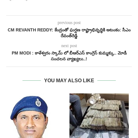
previous post
CM REVANTH REDDY: కేంద్రంతో ఘర్షణ రాష్ట్రాభివృద్ధికి ఆటంకం: సీఎం
రేవంత్‌రెడ్డి
next post
PM MODI : కాళేశ్వరం స్కామ్ లో బీఆర్‌ఎస్‌ కాంగ్రెస్‌ కుమ్మక్కు.. మోడీ
సంచలన వ్యాఖ్యలు..!
YOU MAY ALSO LIKE