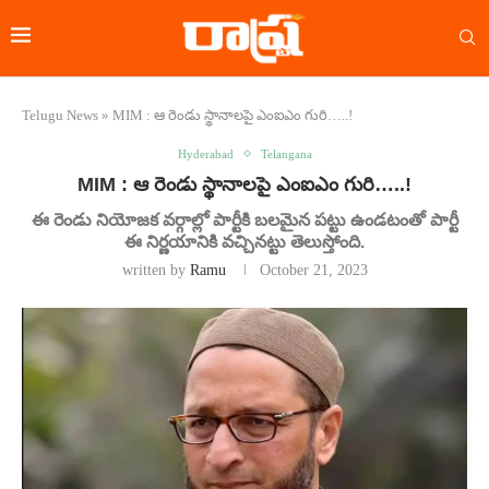
Telugu News
»
MIM : ఆ రెండు స్థానాలపై ఎంఐఎం గురి…..!
Hyderabad
Telangana
MIM : ఆ రెండు స్థానాలపై ఎంఐఎం గురి…..!
ఈ రెండు నియోజక వర్గాల్లో పార్టీకి బలమైన పట్టు ఉండటంతో పార్టీ
ఈ నిర్ణయానికి వచ్చినట్టు తెలుస్తోంది.
written by
Ramu
October 21, 2023