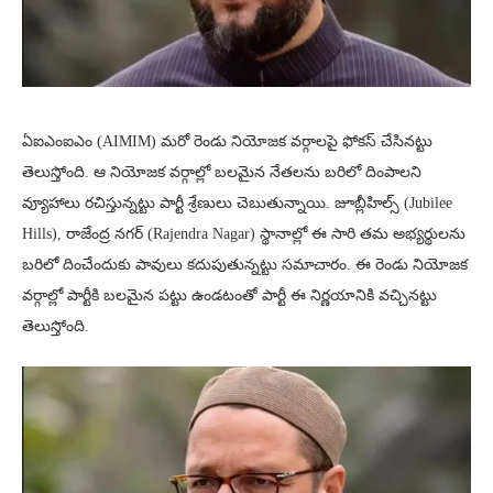
ఏఐఎంఐఎం (AIMIM) మరో రెండు నియోజక వర్గాలపై ఫోకస్ చేసినట్టు
తెలుస్తోంది. ఆ నియోజక వర్గాల్లో బలమైన నేతలను బరిలో దింపాలని
వ్యూహాలు రచిస్తున్నట్టు పార్టీ శ్రేణులు చెబుతున్నాయి. జూబ్లీహిల్స్ (Jubilee
Hills), రాజేంద్ర నగర్ (Rajendra Nagar) స్థానాల్లో ఈ సారి తమ అభ్యర్థులను
బరిలో దించేందుకు పావులు కదుపుతున్నట్టు సమాచారం. ఈ రెండు నియోజక
వర్గాల్లో పార్టీకి బలమైన పట్టు ఉండటంతో పార్టీ ఈ నిర్ణయానికి వచ్చినట్టు
తెలుస్తోంది.