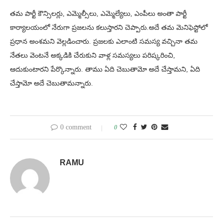
తమ పార్టీ కౌన్సిలర్లు, ఎమ్మెల్సీలు, ఎమ్మెల్యేలు, ఎంపీలు అంతా పార్టీ
కార్యాలయంలో నేరుగా ప్రజలను కలుస్తారని చెప్పారు.అదే తమ మెనిఫెస్టోలో
ప్రధాన అంశమని వెల్లడించారు. ప్రజలకు ఎలాంటి సమస్య వచ్చినా తమ
నేతలు వెంటనే అక్కడికి చేరుకుని వాళ్ల సమస్యలు పరిష్కరించి,
ఆదుకుంటారని పేర్కొన్నారు. తాము ఏది చెబుతామో అదే చేస్తామని, ఏది
చేస్తామో అదే చెబుతామన్నారు.
0 comment
0
RAMU