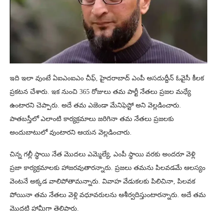
ఇది ఇలా వుంటే ఏఐఎంఐఎం చీఫ్, హైదరాబాద్ ఎంపీ అసదుద్దీన్ ఓవైసీ కీలక
ప్రకటన చేశారు. ఇక నుంచి 365 రోజులు తమ పార్టీ నేతలు ప్రజల మధ్యే
ఉంటారని చెప్పారు. అదే తమ ఎజెండా మేనిఫెస్టో అని వెల్లడించారు.
పాతబస్తీలో ఎలాంటి కార్యక్రమాలు జరిగినా తమ నేతలు ప్రజలకు
అందుబాటులో వుంటారని ఆయన వెల్లడించారు.
చిన్న గల్లీ స్థాయి నేత మొదలు ఎమ్మెల్యే, ఎంపీ స్థాయి వరకు అందరూ వెళ్లి
ప్రజా కార్యక్రమాలకు హాజరవుతారన్నారు. ప్రజలు తమను పిలవడమే ఆలస్యం
వెంటనే అక్కడ వాలిపోతామన్నారు. వివాహ వేడుకలకు పిలిచినా, పిలవక
పోయినా తమ నేతలు వెళ్లి వధూవరులను ఆశీర్వదిస్తుంటారన్నారు. అదే తమ
మొదటి హామీగా తెలిపారు.