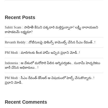
Recent Posts
Sahiti Scam : సాహితీ కేసుని పక్కదారి మళ్లిస్తున్నారా? లక్ష్మీ నారాయణని
కాపాడటమే లక్ష్యమా?
Revanth Reddy : నోటీసులపై షాకింగ్స్ కామెంట్స్ చేసిన సీఎం రేవంత్..!
PM Modi : మాదిగలకు కీలక హామీ ఇచ్చిన ప్రధాని మోడీ..!
Indonesia : ఆ దేశంలో మరోసారి పేలిన అగ్నిపర్వతం.. సునామీ హెచ్చరికలు
జారీ చేసిన అధికారులు.. !
PM Modi : సీఎం రేవంత్-కేసీఆర్ ఆ విషయంలో హెల్ప్ చేసుకొన్నారు..!
ప్రధాని మోడీ..
Recent Comments