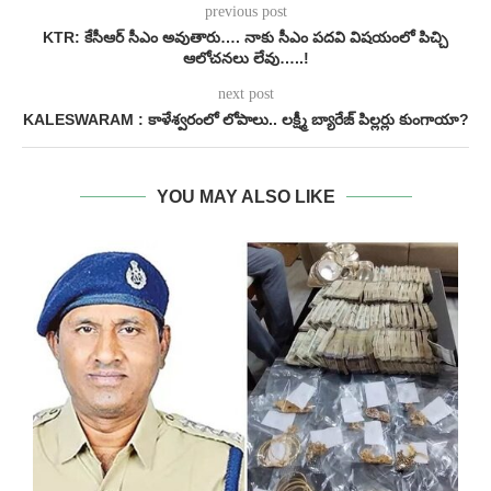
previous post
KTR: కేసీఆర్ సీఎం అవుతారు…. నాకు సీఎం పదవి విషయంలో పిచ్చి
ఆలోచనలు లేవు…..!
next post
KALESWARAM : కాళేశ్వరంలో లోపాలు.. లక్ష్మీ బ్యారేజ్ పిల్లర్లు కుంగాయా?
YOU MAY ALSO LIKE