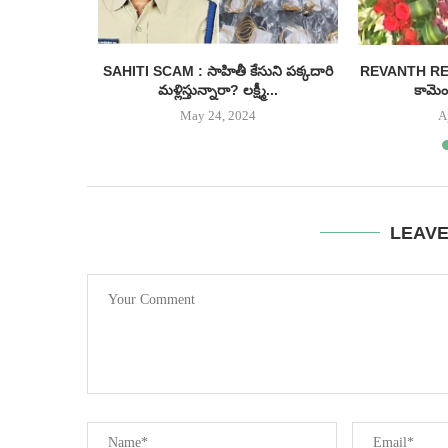
ీనియర్ హీరో
SAHITI SCAM : సాహితీ కేసుని పక్కదారి
REVANTH REDDY
...
మళ్లిస్తున్నారా? లక్ష్మీ...
కామెంట
May 24, 2024
A
LEAV