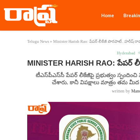
Home
Breaki
Telugu News
»
Minister Harish Rao: పేపర్ లీకేజీ పొరపాటే.. హరీష్ రావ
Hyderabad
MINISTER HARISH RAO: పేపర్ లీకేజీ
టీఎస్‌పీఎస్‌సీ పేపర్ లీకేజీపై ప్రభుత్వం స్పందించ
చేశారు. కానీ విపక్షాలు మాత్రం తమ మీద 
written by
Man