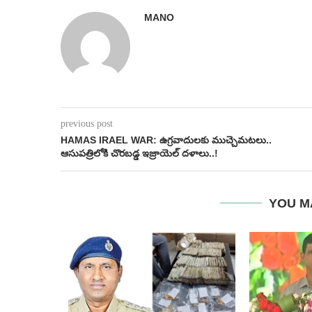
MANO
previous post
HAMAS IRAEL WAR: ఉగ్రవాదులకు ముచ్చెమటలు..
ఆసుపత్రిలోకి చొరబడ్డ ఇజ్రాయెల్ దళాలు..!
YOU M