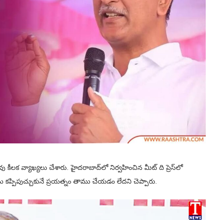
వు కీలక వ్యాఖ్యలు చేశారు. హైదరాబాద్‌లో నిర్వహించిన మీట్ ది ప్రెస్‌లో
 కప్పిపుచ్చుకునే ప్రయత్నం తాము చేయడం లేదని చెప్పారు.