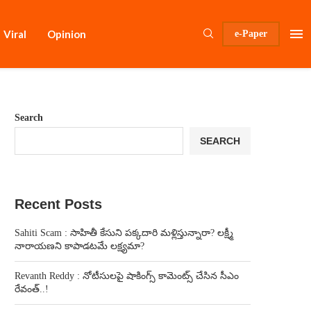
Viral
Opinion
e-Paper
Search
SEARCH
Recent Posts
Sahiti Scam : సాహితీ కేసుని పక్కదారి మళ్లిస్తున్నారా? లక్ష్మీ
నారాయణని కాపాడటమే లక్ష్యమా?
Revanth Reddy : నోటీసులపై షాకింగ్స్ కామెంట్స్ చేసిన సీఎం
రేవంత్..!