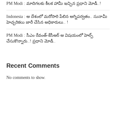
PM Modi : మాదిగలకు కీలక హామీ ఇచ్చిన ప్రధాని మోడీ..!
Indonesia : ఆ దేశంలో మరోసారి పేలిన అగ్నిపర్వతం.. సునామీ
హెచ్చరికలు జారీ చేసిన అధికారులు.. !
PM Modi : సీఎం రేవంత్-కేసీఆర్ ఆ విషయంలో హెల్ప్
చేసుకొన్నారు..! ప్రధాని మోడీ..
Recent Comments
No comments to show.