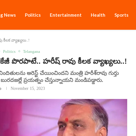
ng News
Politics
Entertainment
Health
Sports
ు కీలక వ్యాఖ్యలు..!
Politics
Telangana
 పొరపాటే.. హరీష్ రావు కీలక వ్యాఖ్యలు..!
ి నిందితులను అరెస్ట్ చేయించిందని మంత్రి హరీశ్‌రావు గుర్తు
బురదజల్లే ప్రయత్నం చేస్తున్నాయని మండిపడ్డారు.
o
November 15, 2023