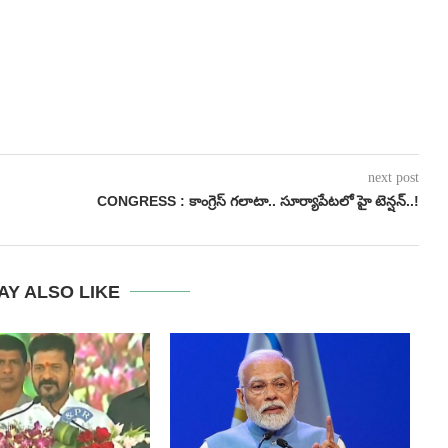
next post
CONGRESS : కాంగ్రెస్ గలాటా.. సూర్యాపేటలో హై టెన్షన్..!
AY ALSO LIKE