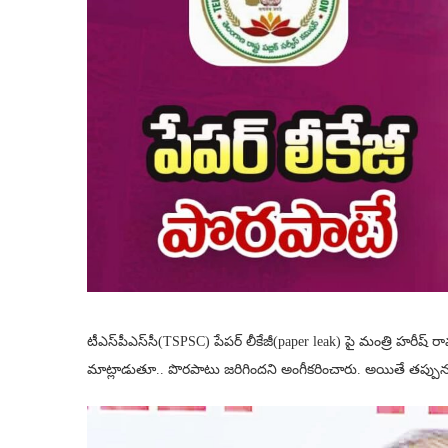
టీఎస్‌పీఎస్‌సీ(TSPSC) పేపర్ లీకేజీ(paper leak) పై మంత్రి హరీష్ రా
మాట్లాడుతూ.. పొరపాటు జరిగిందని అంగీకరించారు. అయితే తప్పును