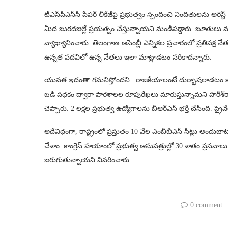
టీఎస్‌పీఎస్‌సీ పేపర్ లీకేజీపై ప్రభుత్వం స్పందించి నిందితులను అరెస
మీద బురదజల్లే ప్రయత్నం చేస్తున్నాయని మండిపడ్డారు. బూతులు మాట
వ్యాఖ్యానించారు. తెలంగాణ అసెంబ్లీ ఎన్నికల ప్రచారంలో ప్రతిపక్ష 
ఉన్నత పదవిలో ఉన్న నేతలు ఇలా మాట్లాడటం సరికాదన్నారు.
యువత ఇదంతా గమనిస్తోందని.. రాజకీయాలంటే దుర్భాషలాడటం క
బడి పథకం ద్వారా పాఠశాలల రూపురేఖలు మారుస్తున్నామని హరీశ్‌రావు తె
చెప్పారు. 2 లక్షల ప్రభుత్వ ఉద్యోగాలను బీఆర్ఎస్ భర్తీ చేసింది. ప
అదేవిధంగా, రాష్ట్రంలో ప్రస్తుతం 10 వేల ఎంబీబీఎస్‌ సీట్లు అందుబా
చేశాం. కాంగ్రెస్‌ హయాంలో ప్రభుత్వ ఆసుపత్రుల్లో 30 శాతం ప్రసవాలు 
జరుగుతున్నాయని వివరించారు.
0 comment