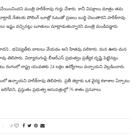
్ట్ చేయించిందని మంత్రి హరీశ్‌రావు గుర్తు చేశారు. కానీ విపక్షాలు మాత్రం తమ
్లాడే నేతలకు పోలింగ్ బూత్లో ఓటుతో ప్రజలు బుద్ధి చెబుతారని హరీశ్‌రావు
నేతలు ఇష్టం వచ్చినట్లు బూతులు మాట్లాడుతున్నారని మంత్రి మండిపడ్డారు.
ాదని.. భవిష్యత్‌కు బాటలు వేయడం అని హితవు పలికారు. మన ఊరు-మన
లిపారు. విద్యారంగంపై బీఆర్ఎస్ ప్రభుత్వం ప్రత్యేక దృష్టి పెట్టినట్లు
్రైవేటు రంగంలో రాష్ట్ర యువతకు 24 లక్షల ఉద్యోగాలు వచ్చాయని వెల్లడించారు.
టులో ఉన్నాయని హరీశ్‌రావు తెలిపారు. ప్రతీ జిల్లాకు ఒక వైద్య కళాశాల ఏర్పాటు
జరిగేవని, ప్రస్తుతం ప్రభుత్వ ఆసుపత్రుల్లో 76 శాతం ప్రసవాలు
0