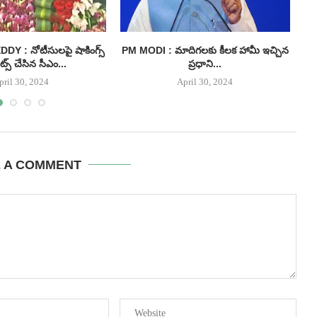
 : నోటీసులపై షాకింగ్స్
PM MODI : మాదిగలకు కీలక హామీ ఇచ్చిన
I
్స్ చేసిన సీఎం...
ప్రధాని...
pril 30, 2024
April 30, 2024
E A COMMENT