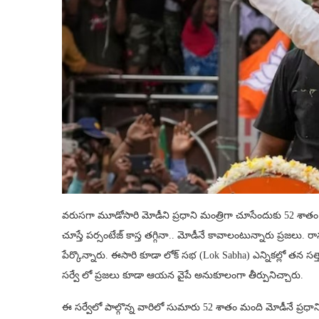
వరుసగా మూడోసారి మోడీని ప్రధాని మంత్రిగా చూసేందుకు 52 శాతం ప్రజ
చూస్తే పర్సంటేజ్ కాస్త తగ్గినా.. మోడీనే కావాలంటున్నారు ప్రజలు. ర
పేర్కొన్నారు. ఈసారి కూడా లోక్‌ సభ (Lok Sabha) ఎన్నికల్లో తన సత్
సర్వే లో ప్రజలు కూడా ఆయన వైపే అనుకూలంగా తీర్పునిచ్చారు.
ఈ సర్వేలో పాల్గొన్న వారిలో సుమారు 52 శాతం మంది మోడీనే ప్రధానిగ