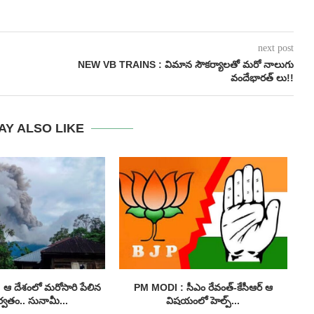
next post
NEW VB TRAINS : విమాన సౌకర్యాలతో మరో నాలుగు
వందేభారత్ లు!!
AY ALSO LIKE
ఆ దేశంలో మరోసారి పేలిన
PM MODI : సీఎం రేవంత్-కేసీఆర్ ఆ
ర్వతం.. సునామీ...
విషయంలో హెల్ప్...