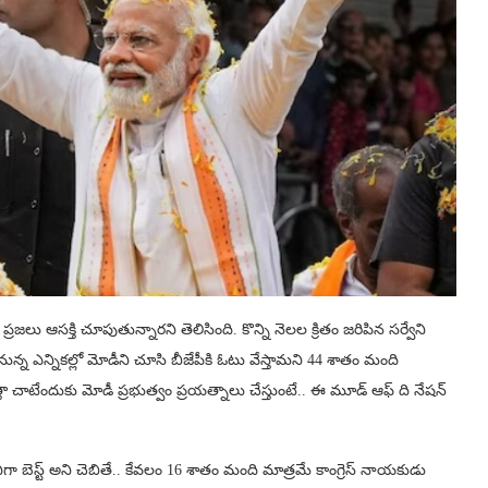
లు ఆసక్తి చూపుతున్నారని తెలిసింది. కొన్ని నెలల క్రితం జరిపిన సర్వేని
ానున్న ఎన్నికల్లో మోడీని చూసి బీజేపీకి ఓటు వేస్తామని 44 శాతం మంది
తా చాటేందుకు మోడీ ప్రభుత్వం ప్రయత్నాలు చేస్తుంటే.. ఈ మూడ్‌ ఆఫ్‌ ది నేషన్‌
ా బెస్ట్‌ అని చెబితే.. కేవలం 16 శాతం మంది మాత్రమే కాంగ్రెస్‌ నాయకుడు