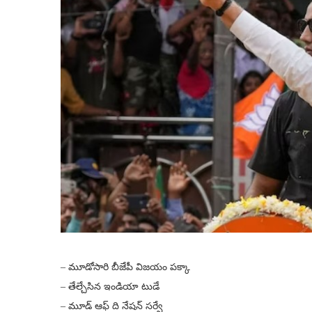
– మూడోసారి బీజేపీ విజ‌యం ప‌క్కా
– తేల్చేసిన ఇండియా టుడే
– మూడ్ ఆఫ్ ది నేషన్ సర్వే