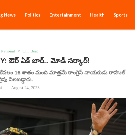
ng News
Politics
Entertainment
Health
Sports
National
OFF Beat
ర్ ఏక్ బార్.. మోడీ స‌ర్కార్!
.. కేవలం 16 శాతం మంది మాత్రమే కాంగ్రెస్‌ నాయకుడు రాహుల్‌
ైపు నిలబడ్డారు.
ai
August 24, 2023