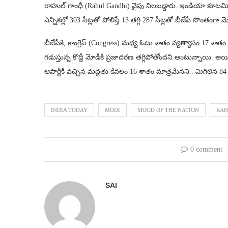
రాహుల్‌ గాంధీ (Rahul Gandhi) వైపు నిలబడ్డారు. ఇండియా కూటమిక
ఎన్నికల్లో 303 సీట్లతో పోలిస్తే 13 తగ్గి 287 సీట్లతో బీజేపీ సొం
బీజేపీకి, కాంగ్రెస్ (Congress) మధ్య ఓటు శాతం వ్యత్యాసం 17 శాతం వర
గడుస్తున్న కొద్దీ మోడీకి ప్రజాదరణ తగ్గిపోతోందని అంటున్నాయి. అయిత
ఆపార్టీకి వచ్చిన మద్దతు కేవలం 16 శాతం మాత్రమేనని.. మిగిలిన 84 శ
INDIA TODAY
MODI
MOOD OF THE NATION
RAH
0 comment
SAI