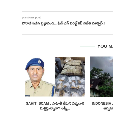
previous post
పోరాడి ఓడిన ప్రజ్ఞానంద…ఫిడే చెస్ వరల్డ్ కప్ విజేత మాగ్నస్.!
YOU M
ద నిలబడని
SAHITI SCAM : సాహితీ కేసుని పక్కదారి
INDONESIA : 
...
మళ్లిస్తున్నారా? లక్ష్మీ...
అగ్నిప