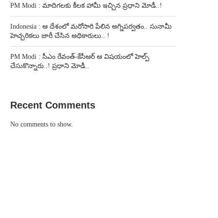
PM Modi : మాదిగలకు కీలక హామీ ఇచ్చిన ప్రధాని మోడీ..!
Indonesia : ఆ దేశంలో మరోసారి పేలిన అగ్నిపర్వతం.. సునామీ
హెచ్చరికలు జారీ చేసిన అధికారులు.. !
PM Modi : సీఎం రేవంత్-కేసీఆర్ ఆ విషయంలో హెల్ప్
చేసుకొన్నారు..! ప్రధాని మోడీ..
Recent Comments
No comments to show.