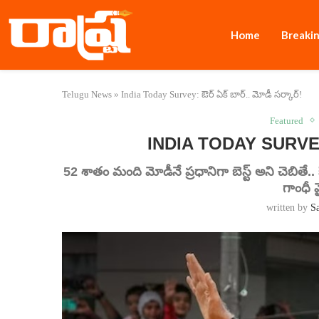
Home
Breaki
Telugu News
»
India Today Survey: ఔర్ ఏక్ బార్.. మోడీ స‌ర్కార్!
Featured
INDIA TODAY SURVEY: ఔ
52 శాతం మంది మోడీనే ప్రధానిగా బెస్ట్‌ అని చెబితే
గాంధీ వ
written by
S