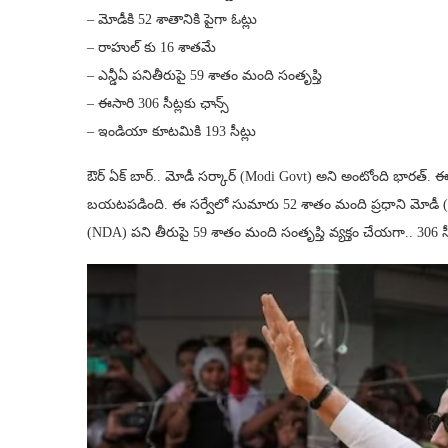
– మోడీకి 52 శాతానికి పైగా ఓట్లు
– రాహుల్ కు 16 శాతమే
– ఎన్డీఏ ప‌నితీరుపై 59 శాతం మంది సంతృప్తి
– ఈసారి 306 సీట్లకు ఛాన్స్
– ఇండియా కూటమికి 193 సీట్లు
ఔర్ ఏక్ బార్.. మోడీ సర్కార్ (Modi Govt) అని అంటోంది భారత్. ఈ
బయటపడింది. ఈ సర్వేలో సుమారు 52 శాతం మంది ప్రధాని మోడీ (PM 
(NDA) పని తీరుపై 59 శాతం మంది సంతృప్తి వ్యక్తం చేయగా.. 306 