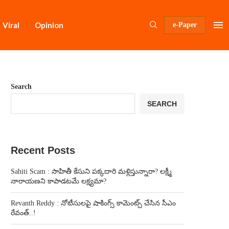
Viral
Opinion
e-Paper
Search
SEARCH
Recent Posts
Sahiti Scam : సాహితీ కేసుని పక్కదారి మళ్లిస్తున్నారా? లక్ష్మీ
నారాయణని కాపాడటమే లక్ష్యమా?
Revanth Reddy : నోటీసులపై షాకింగ్స్ కామెంట్స్ చేసిన సీఎం
రేవంత్..!