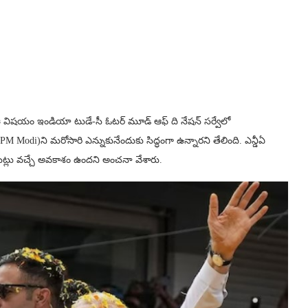
 విషయం ఇండియా టుడే-సీ ఓటర్‌ మూడ్‌ ఆఫ్‌ ది నేషన్‌ సర్వేలో
Modi)ని మరోసారి ఎన్నుకునేందుకు సిద్ధంగా ఉన్నారని తేలింది. ఎన్డీఏ
సీట్లు వచ్చే అవకాశం ఉందని అంచనా వేశారు.