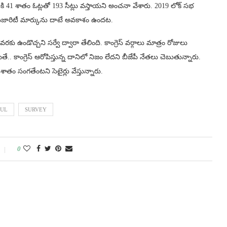
ి 41 శాతం ఓట్లతో 193 సీట్లు వస్తాయని అంచనా వేశారు. 2019 లోక్‌ సభ
తంగా మెజారిటీ మార్కును దాటే అవకాశం ఉందట.
కు ఉండొచ్చని సర్వే ద్వారా తేలింది. కాంగ్రెస్‌ వర్గాలు మాత్రం రోజులు
ే.. కాంగ్రెస్‌ ఆరోపిస్తున్న దానిలో నిజం లేదని బీజేపీ నేతలు చెబుతున్నారు.
ాతం సంగతేంటని సెటైర్లు వేస్తున్నారు.
UL
SURVEY
0