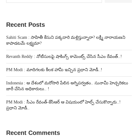
Recent Posts
Sahiti Scam : సాహితీ కేసుని పక్కదారి మళ్లిస్తున్నారా? లక్ష్మీ నారాయణని
కాపాడటమే లక్ష్యమా?
Revanth Reddy : నోటీసులపై షాకింగ్స్ కామెంట్స్ చేసిన సీఎం రేవంత్..!
PM Modi : మాదిగలకు కీలక హామీ ఇచ్చిన ప్రధాని మోడీ..!
Indonesia : ఆ దేశంలో మరోసారి పేలిన అగ్నిపర్వతం.. సునామీ హెచ్చరికలు
జారీ చేసిన అధికారులు.. !
PM Modi : సీఎం రేవంత్-కేసీఆర్ ఆ విషయంలో హెల్ప్ చేసుకొన్నారు..!
ప్రధాని మోడీ..
Recent Comments