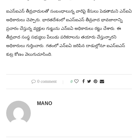
ఐఎస్ఐఎస్ తీవ్రవాదులతో సంబంధాలున్న వారిపై కేసులు పెడతామని ఎన్ఐఏ
అధికారులు చెప్పారు. భారతదేశంలో ఐఎస్ఐఎస్ తీవ్రవాద భావజాలాన్ని
ప్రచారం చేస్తున్న వ్యక్తుల గుట్టును ఎన్ఐఏ అధికారులు రట్టు చేశారు. ఈ
తీవ్రవాద సంస్థ సభ్యులు పేలుడు పరికరాలను తయారు చేస్తున్నారని
అధికారులు గుర్తించారు. గతంలో ఎన్ఐఏ జరిపిన దాడుల్లోనూ ఐఎస్ఐఎస్
కుట్ర కోణం వెలుగుచూసింది.
0 comment
0
MANO