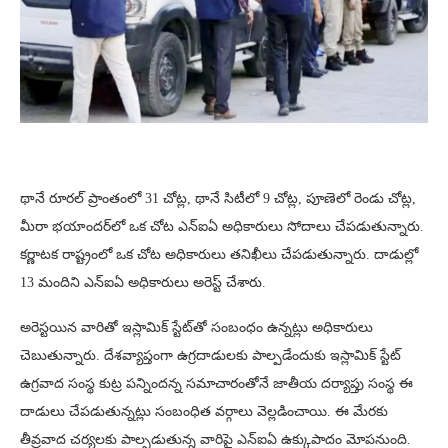
థానే రూరల్‌ ప్రాంతంలో 31 చోట్ల, థానే సిటీలో 9 చోట్ల, పూణెలో రెండు చోట్ల,
మీరా భయాందర్‌లో ఒక చోట ఎన్‌ఐఏ అధికారులు సోదాలు చేపడుతున్నారు.
కర్ణాటక రాష్ట్రంలో ఒక చోట అధికారులు తనిఖీలు చేపడుతున్నారు. దాడుల్లో
13 మందిని ఎన్‌ఐఏ అధికారులు అరెస్ట్‌ చేశారు.
అరెస్టయిన వారితో ఇస్లామిక్ స్టేట్‌తో సంబంధం ఉన్నట్లు అధికారులు
చెబుతున్నారు. దేశవ్యాప్తంగా ఉగ్రదాడులకు పాల్పడేందుకు ఇస్లామిక్‌ స్టేట్‌
ఉగ్రవాద సంస్థ కుట్ర పన్నిందన్న సమాచారంతోనే జాతీయ దర్యాప్తు సంస్థ ఈ
దాడులు చేపడుతున్నట్లు సంబంధిత వర్గాలు వెల్లడించాయి. ఈ మేరకు
తీవ్రవాద చర్యలకు పాల్పడుతున్న వారిపై ఎన్ఐఏ ఉక్కుపాదం మోపనుంది.