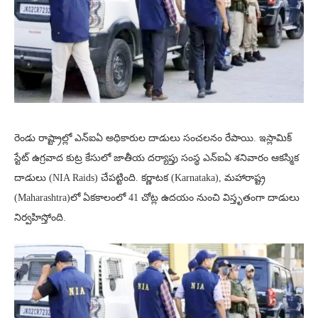
రెండు రాష్ట్రాల్లో ఎన్ఐఏ అధికారుల దాడులు సంచలనం రేపాయి. ఇస్లామిక్
స్టేట్ ఉగ్రవాద కుట్ర కేసులో జాతీయ దర్యాప్తు సంస్థ ఎన్ఐఏ శనివారం ఆకస్మిక
దాడులు (NIA Raids) చేపట్టింది. కర్ణాటక (Karnataka), మహారాష్ట్ర
(Maharashtra)లో ఏకకాలంలో 41 చోట్ల ఉదయం నుంచి విస్తృతంగా దాడులు
నిర్వహిస్తోంది.