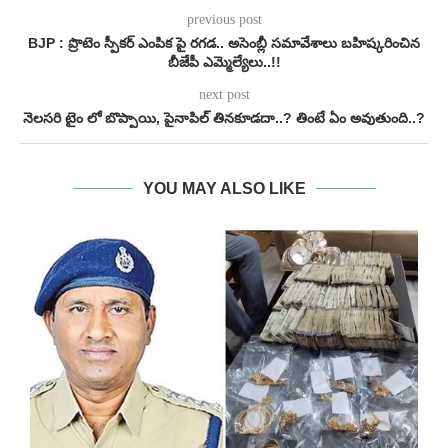
previous post
BJP : ప్రొటెం స్పీకర్‌ ఎంపిక పై రగడ.. అసెంబ్లీ సమావేశాలు బహిష్కరించిన
బీజేపీ ఎమ్మెల్యేలు..!!
next post
నెలసరి టైం లో బొప్పాయి, పైనాపిల్ తినకూడదా..? తింటే ఏం అవుతుంది..?
YOU MAY ALSO LIKE