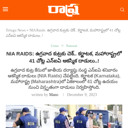
Telugu News
»
NIA Raids: ఉగ్రవాద కుట్రకు చెక్.. కర్ణాటక, మహారాష్ట్రలో 41 చోట్ల
ఎన్ఐఏ ఆకస్మిక దాడులు..!
Crime
National
NIA RAIDS: ఉగ్రవాద కుట్రకు చెక్.. కర్ణాటక, మహారాష్ట్రలో
41 చోట్ల ఎన్ఐఏ ఆకస్మిక దాడులు..!
ఉగ్రవాద కుట్ర కేసులో జాతీయ దర్యాప్తు సంస్థ ఎన్ఐఏ శనివారం
ఆకస్మిక దాడులు (NIA Raids) చేపట్టింది. కర్ణాటక (Karnataka),
మహారాష్ట్ర (Maharashtra)లో ఏకకాలంలో 41 చోట్ల ఉదయం
నుంచి విస్తృతంగా దాడులు నిర్వహిస్తోంది.
written by
Mano
December 9, 2023