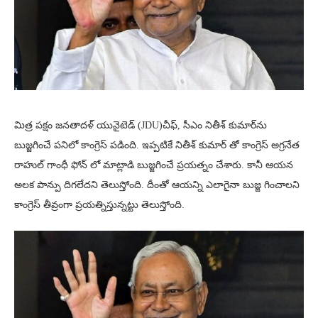
మిత్ర పక్షం జనతాదళ్ యునైటెడ్ (JDU)చీఫ్, సీఎం నితీశ్ కుమార్‌ను
బుజ్జగించే పనిలో కాంగ్రెస్ పడింది. ఇప్పటికే నితీశ్ కుమార్ తో కాంగ్రెస్ అగ్రనేత
రాహుల్ గాంధీ ఫోన్ లో మాట్లాడి బుజ్జగించే ప్రయత్నం చేశారు. కానీ ఆయన
అలక పాన్పు దిగలేదని తెలుస్తోంది. దీంతో ఆయన్ని ఎలాగైనా బుజ్జ గించాలని
కాంగ్రెస్ తీవ్రంగా ప్రయత్నిస్తున్నట్టు తెలుస్తోంది.