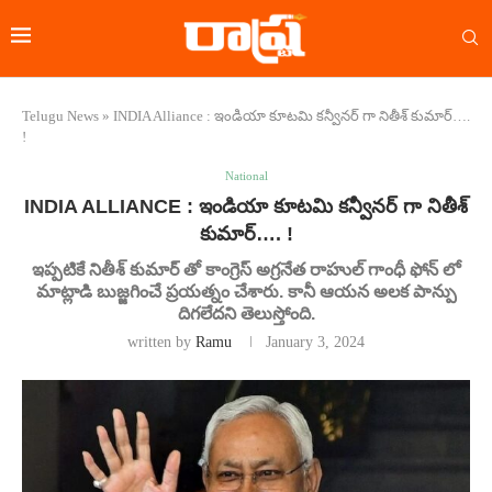
Telugu News
»
INDIA Alliance : ఇండియా కూటమి కన్వీనర్ గా నితీశ్ కుమార్….
!
National
INDIA ALLIANCE : ఇండియా కూటమి కన్వీనర్ గా నితీశ్
కుమార్…. !
ఇప్పటికే నితీశ్ కుమార్ తో కాంగ్రెస్ అగ్రనేత రాహుల్ గాంధీ ఫోన్ లో
మాట్లాడి బుజ్జగించే ప్రయత్నం చేశారు. కానీ ఆయన అలక పాన్పు
దిగలేదని తెలుస్తోంది.
written by
Ramu
January 3, 2024