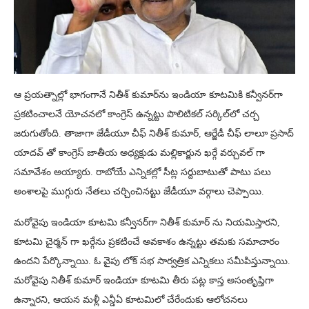
ఆ ప్రయత్నాల్లో భాగంగానే నితీశ్ కుమార్‌ను ఇండియా కూటమికి కన్వీనర్‌గా
ప్రకటించాలనే యోచనలో కాంగ్రెస్ ఉన్నట్టు పొలిటికల్ సర్కిల్‌లో చర్చ
జరుగుతోంది. తాజాగా జేడీయూ చీఫ్ నితీశ్ కుమార్, ఆర్జేడీ చీఫ్ లాలూ ప్రసాద్
యాదవ్ తో కాంగ్రెస్ జాతీయ అధ్యక్షుడు మల్లికార్జున ఖర్గే వర్చువల్ గా
సమావేశం అయ్యారు. రాబోయే ఎన్నికల్లో సీట్ల సర్దుబాటుతో పాటు పలు
అంశాలపై ముగ్గురు నేతలు చర్చించినట్టు జేడీయూ వర్గాలు చెప్పాయి.
మరోవైపు ఇండియా కూటమి కన్వీనర్‌గా నితీశ్ కుమార్ ను నియమిస్తారని,
కూటమి చైర్మన్ గా ఖర్గేను ప్రకటించే అవకాశం ఉన్నట్టు తమకు సమాచారం
ఉందని పేర్కొన్నాయి. ఓ వైపు లోక్ సభ సార్వత్రిక ఎన్నికలు సమీపిస్తున్నాయి.
మరోవైపు నితీశ్ కుమార్ ఇండియా కూటమి తీరు పట్ల కాస్త అసంతృప్తిగా
ఉన్నారని, ఆయన మళ్లీ ఎన్డీఏ కూటమిలో చేరేందుకు ఆలోచనలు