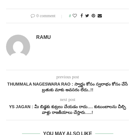
0 comment
0
RAMU
previous post
THUMMALA NAGESWARA RAO : స్వార్థం కోసం స్వలాభం కోసం చేసే
బ్రతుకు మాకు అవసరం లేదు..!!
next post
YS JAGAN : మీ బిడ్డకు కుట్రలు చేయడం రాదు…. కుటుంబాలను చీల్చి
వాళ్లు రాజకీయాలు చేస్తారు…..!
YOU MAY ALSO LIKE