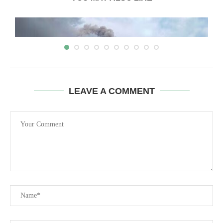
LEAVE A COMMENT
INDONESIA : ఆ దేశంలో మరోసారి పేలిన అగ్నిపర్వతం..
సునామీ...
April 30, 2024