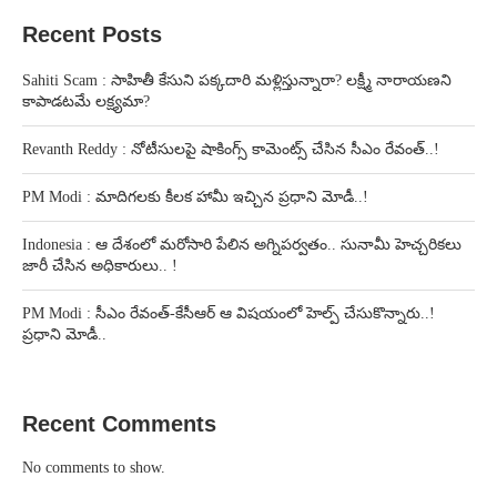
Recent Posts
Sahiti Scam : సాహితీ కేసుని పక్కదారి మళ్లిస్తున్నారా? లక్ష్మీ నారాయణని
కాపాడటమే లక్ష్యమా?
Revanth Reddy : నోటీసులపై షాకింగ్స్ కామెంట్స్ చేసిన సీఎం రేవంత్..!
PM Modi : మాదిగలకు కీలక హామీ ఇచ్చిన ప్రధాని మోడీ..!
Indonesia : ఆ దేశంలో మరోసారి పేలిన అగ్నిపర్వతం.. సునామీ హెచ్చరికలు
జారీ చేసిన అధికారులు.. !
PM Modi : సీఎం రేవంత్-కేసీఆర్ ఆ విషయంలో హెల్ప్ చేసుకొన్నారు..!
ప్రధాని మోడీ..
Recent Comments
No comments to show.