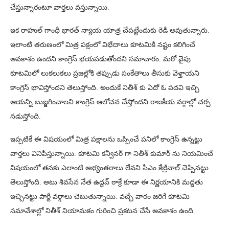
చేస్తున్నారంటూ వార్తలు వస్తున్నాయి.
ఇక రాహుల్ గాంధీ భారత్ న్యాయ యాత్ర చేపట్టేందుకు రెడీ అవుతున్నారు.
ఇలాంటి తరుణంలో మిత్ర పక్షంలో విభేదాలు కూటమికి నష్టం కలిగించే
అవకాశం ఉందని కాంగ్రెస్ భయపడుతోందని సమాచారం. మరో వైపు
కూటమిలో లుకలుకలు ప్రజల్లోకి తప్పుడు సంకేతాలు తీసుకు వెళ్తాయని
కాంగ్రెస్ భావిస్తోందని తెలుస్తోంది. అందుకే నితీశ్ కు ఏదో ఓ పదవి ఇచ్చి
ఆయన్ని బుజ్జగించాలని కాంగ్రెస్ ఆలోచన చేస్తోందని రాజకీయ వర్గాల్లో చర్చ
నడుస్తోంది.
ఇప్పటికే ఈ విషయంలో మిత్ర పక్షాలను ఒప్పించే పనిలో కాంగ్రెస్ ఉన్నట్టు
వార్తలు వినిపిస్తున్నాయి. కూటమి కన్వీనర్ గా నితీశ్ కుమార్ ను నియమించే
విషయంలో తనకు ఎలాంటి అభ్యంతరాలు లేవని సీఎం కేజ్రీవాల్ చెప్పినట్టు
తెలుస్తోంది. అటు శివసేన నేత ఉద్ధవ్ ఠాక్రే కూడా ఈ నిర్ణయానికి మద్దతు
ఇచ్చినట్టు పార్టీ వర్గాలు చెబుతున్నాయి. వచ్చే వారం జరిగే కూటమి
సమావేశాల్లో నితీశ్ నియామకం గురించి ప్రకటన చేసే అవకాశం ఉంది.