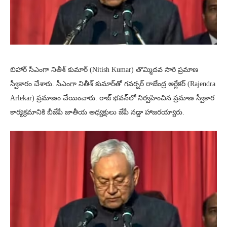
బిహార్ సీఎంగా నితీశ్ కుమార్ (Nitish Kumar) తొమ్మిదవ సారి ప్రమాణ
స్వీకారం చేశారు. సీఎంగా నితీశ్ కుమార్‌తో గవర్నర్ రాజేంద్ర అర్లేకర్‌ (Rajendra
Arlekar) ప్రమాణం చేయించారు. రాజ్ భవన్‌లో నిర్వహించిన ప్రమాణ స్వీకార
కార్యక్రమానికి బీజేపీ జాతీయ అధ్యక్షులు జేపీ నడ్డా హాజరయ్యారు.