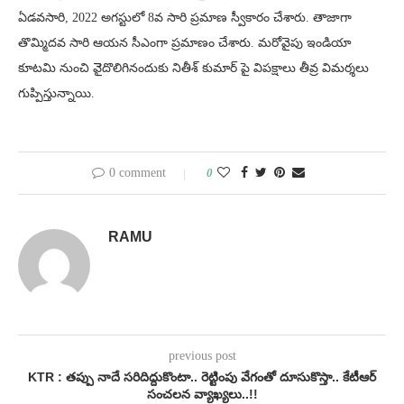
ఏడవసారి, 2022 అగస్టులో 8వ సారి ప్రమాణ స్వీకారం చేశారు. తాజాగా
తొమ్మిదవ సారి ఆయన సీఎంగా ప్రమాణం చేశారు. మరోవైపు ఇండియా
కూటమి నుంచి వెైదొలిగినందుకు నితీశ్ కుమార్ పై విపక్షాలు తీవ్ర విమర్శలు
గుప్పిస్తున్నాయి.
0 comment
0
RAMU
previous post
KTR : తప్పు నాదే సరిదిద్దుకొంటా.. రెట్టింపు వేగంతో దూసుకొస్తా.. కేటీఆర్
సంచలన వ్యాఖ్యలు..!!