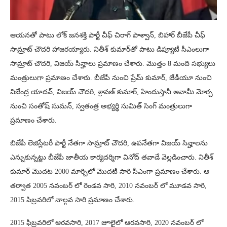
ఆయనతో పాటు లోక్ జనశక్తి పార్టీ చీఫ్ చిరాగ్ పాశ్వాన్, బిహార్ బీజేపీ చీఫ్
సామ్రాట్ చౌదరి హాజరయ్యారు. నితీశ్ కుమార్‌తో పాటు డిప్యూటీ సీఎంలుగా
సామ్రాట్ చౌదరి, విజయ్ సిన్హాలు ప్రమాణం చేశారు. మొత్తం 8 మంది సభ్యులు
మంత్రులుగా ప్రమాణం చేశారు. బీజేపీ నుంచి ప్రేమ్ కుమార్, జేడీయూ నుంచి
విజేంద్ర యాదవ్, విజయ్ చౌదరి, శ్రావణ్ కుమార్, హిందుస్తానీ అవామీ మోర్చ
నుంచి సంతోష్ సుమన్, స్వతంత్ర అభ్యర్థి సుమిత్ సింగ్ మంత్రులుగా
ప్రమాణం చేశారు.
బిజేపీ లెజిస్లేటరీ పార్టీ నేతగా సామ్రాట్ చౌదరి, ఉపనేతగా విజయ్ సిన్హాలను
ఎన్నుకున్నట్టు బీజేపీ జాతీయ కార్యదర్శిగా వినోద్ తవాడే వెల్లడించారు. నితీశ్
కుమార్ మొదట 2000 మార్చిలో మొదటి సారి సీఎంగా ప్రమాణం చేశారు. ఆ
తర్వాత 2005 నవంబర్ లో రెండవ సారి, 2010 నవంబర్ లో మూడవ సారి,
2015 పిబ్రవరిలో నాల్గవ సారి ప్రమాణం చేశారు.
2015 ఫిబ్రవరిలో ఆరవసారి, 2017 జూలైలో ఆరవసారి, 2020 నవంబర్ లో