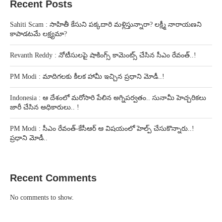
Recent Posts
Sahiti Scam : సాహితీ కేసుని పక్కదారి మళ్లిస్తున్నారా? లక్ష్మీ నారాయణని
కాపాడటమే లక్ష్యమా?
Revanth Reddy : నోటీసులపై షాకింగ్స్ కామెంట్స్ చేసిన సీఎం రేవంత్..!
PM Modi : మాదిగలకు కీలక హామీ ఇచ్చిన ప్రధాని మోడీ..!
Indonesia : ఆ దేశంలో మరోసారి పేలిన అగ్నిపర్వతం.. సునామీ హెచ్చరికలు
జారీ చేసిన అధికారులు.. !
PM Modi : సీఎం రేవంత్-కేసీఆర్ ఆ విషయంలో హెల్ప్ చేసుకొన్నారు..!
ప్రధాని మోడీ..
Recent Comments
No comments to show.