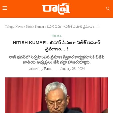
Telugu News
»
Nitish Kumar : బిహార్ సీఎంగా నితీశ్ కుమార్ ప్రమాణం….!
National
NITISH KUMAR : బిహార్ సీఎంగా నితీశ్ కుమార్
ప్రమాణం….!
రాజ్ భవన్‌లో నిర్వహించిన ప్రమాణ స్వీకార కార్యక్రమానికి బీజేపీ
జాతీయ అధ్యక్షులు జేపీ నడ్డా హాజరయ్యారు.
written by
Ramu
January 28, 2024