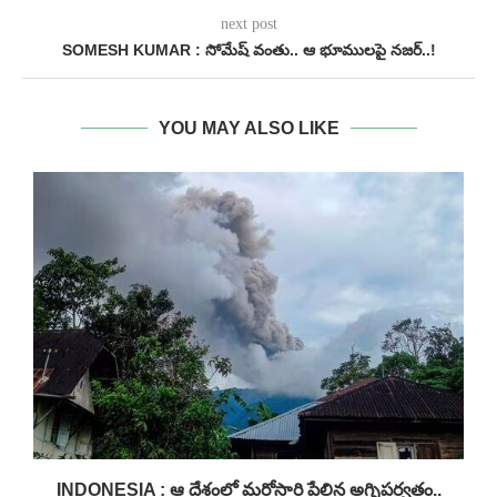
next post
SOMESH KUMAR : సోమేష్ వంతు.. ఆ భూములపై నజర్..!
YOU MAY ALSO LIKE
INDONESIA : ఆ దేశంలో మరోసారి పేలిన అగ్నిపర్వతం..