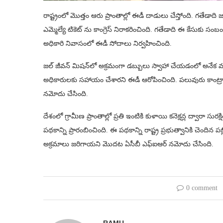
రాష్ట్రంలో మొత్తం ఆరు ప్రాంతాల్లో ఈడీ దాడులు చేస్తోంది. గతేడాది
ఎమ్మెల్యే టికెట్ ను కాంగ్రెస్ నిరాకరించింది. గతేడాది ఈ కేసుకు సంబ
అధికారి నివాసంలో ఈడీ సోదాలు నిర్వహించింది.
జల్ జీవన్ మిషన్‌లో అక్రమంగా డబ్బులు స్వాహా చేయడంలో అనేక మంది మ
అధికారులకు సహాయం చేశారని ఈడీ ఆరోపించింది. పలువురు కాంట్రాక్టర్ల
నమోదు చేసింది.
దేశంలో గ్రామీణ ప్రాంతాల్లో ప్రతి ఇంటికి కుళాయి కనెక్షన్ల ద్వారా సుర
పథకాన్ని ప్రారంబించింది. ఈ పథకాన్ని రాష్ట్ర ప్రభుత్వానికి చెందిన 
అక్రమాలు జరిగాయని మొదట ఏసీబీ ఎఫ్ఐఆర్ నమోదు చేసింది.
0 comment
RAMU