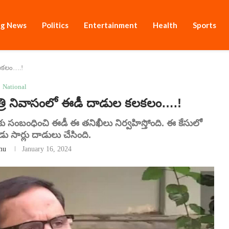
ng News
Politics
Entertainment
Health
Sports
కలకలం….!
National
ి నివాసంలో ఈడీ దాడుల కలకలం….!
కు సంబంధించి ఈడీ ఈ తనిఖీలు నిర్వహిస్తోంది. ఈ కేసులో
ు సార్లు దాడులు చేసింది.
mu
January 16, 2024