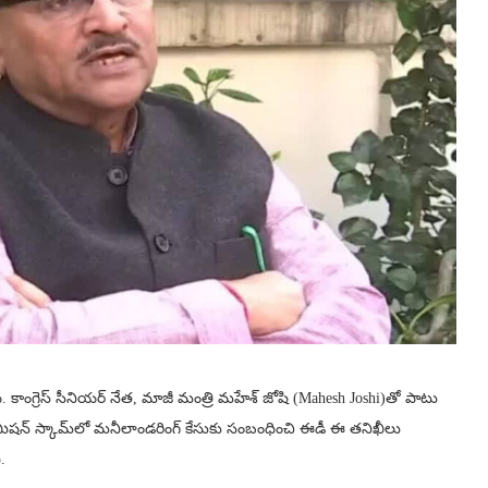
 కాంగ్రెస్ సీనియర్ నేత, మాజీ మంత్రి మహేశ్ జోషి (Mahesh Joshi)తో పాటు
 మిషన్ స్కామ్‌లో మనీలాండరింగ్ కేసుకు సంబంధించి ఈడీ ఈ తనిఖీలు
.