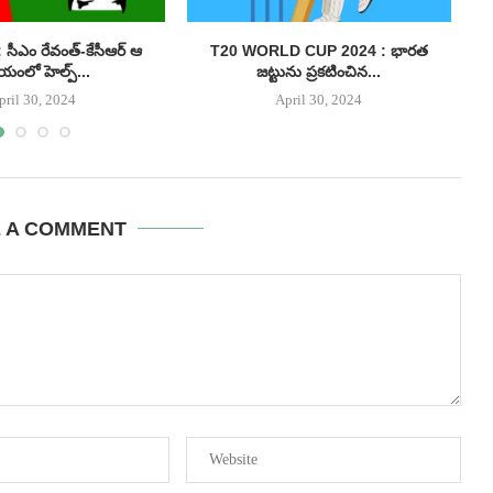
సీఎం రేవంత్-కేసీఆర్ ఆ
T20 WORLD CUP 2024 : భారత
యంలో హెల్ప్...
జట్టును ప్రకటించిన...
pril 30, 2024
April 30, 2024
E A COMMENT