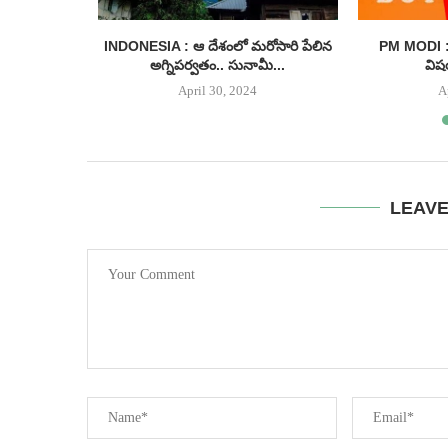
ంగాణ నుంచే
INDONESIA : ఆ దేశంలో మరోసారి పేలిన
PM MODI : 
అగ్నిపర్వతం.. సునామీ...
విష
April 30, 2024
A
LEAV