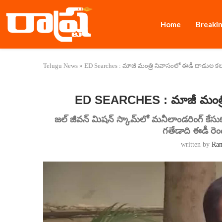
Home
Breaki
Telugu News
»
ED Searches : మాజీ మంత్రి నివాసంలో ఈడీ దాడుల 
ED SEARCHES : మాజీ మంత్ర
జల్ జీవన్ మిషన్ స్కామ్‌లో మనీలాండరింగ్ కేసు
గతేడాది ఈడీ రెండ
written by
Ra