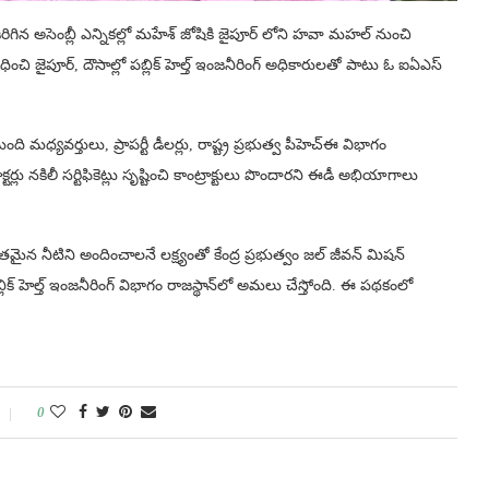
 జరిగిన అసెంబ్లీ ఎన్నికల్లో మహేశ్ జోషికి జైపూర్ లోని హవా మహల్ నుంచి
ంధించి జైపూర్, దౌసాల్లో పబ్లిక్ హెల్త్ ఇంజనీరింగ్ అధికారులతో పాటు ఓ ఐఏఎస్
ధ్యవర్తులు, ప్రాపర్టీ డీలర్లు, రాష్ట్ర ప్రభుత్వ పీహెచ్ఈ విభాగం
ు నకిలీ సర్టిఫికెట్లు సృష్టించి కాంట్రాక్టులు పొందారని ఈడీ అభియాగాలు
క్షితమైన నీటిని అందించాలనే లక్ష్యంతో కేంద్ర ప్రభుత్వం జల్ జీవన్ మిషన్
పబ్లిక్ హెల్త్ ఇంజనీరింగ్ విభాగం రాజస్థాన్‌లో అమలు చేస్తోంది. ఈ పథకంలో
0