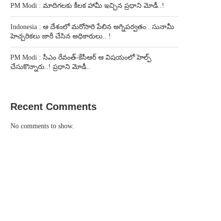
PM Modi : మాదిగలకు కీలక హామీ ఇచ్చిన ప్రధాని మోడీ..!
Indonesia : ఆ దేశంలో మరోసారి పేలిన అగ్నిపర్వతం.. సునామీ
హెచ్చరికలు జారీ చేసిన అధికారులు.. !
PM Modi : సీఎం రేవంత్-కేసీఆర్ ఆ విషయంలో హెల్ప్
చేసుకొన్నారు..! ప్రధాని మోడీ..
Recent Comments
No comments to show.