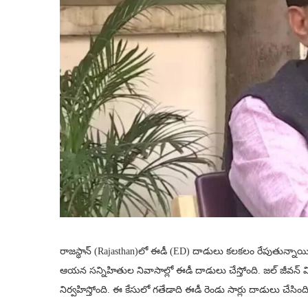
రాజస్థాన్‌ (Rajasthan)లో ఈడీ (ED) దాడులు కలకలం రేపుతున్నాయి.
ఆయన సన్నిహితుల నివాసాల్లో ఈడీ దాడులు చేస్తోంది. జల్ జీవన్
నిర్వహిస్తోంది. ఈ కేసులో గతేడాది ఈడీ రెండు సార్లు దాడులు చేసింది