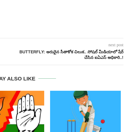
next post
BUTTERFLY: అరుదైన సీతాకోక చిలుక.. సోషల్ మీడియాలో షేర్
చేసిన ఐఏఎస్ అధికారి..!
AY ALSO LIKE