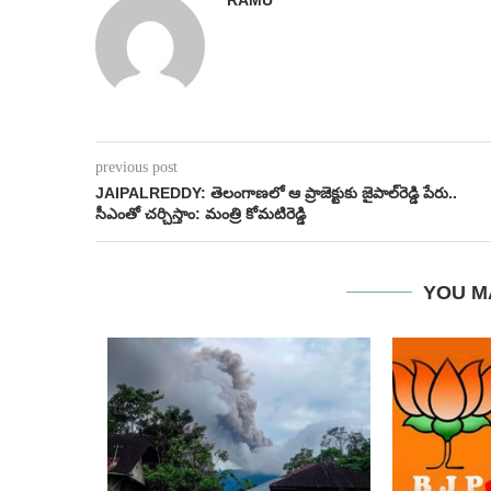
previous post
JAIPALREDDY: తెలంగాణలో ఆ ప్రాజెక్టుకు జైపాల్‌రెడ్డి పేరు..
సీఎంతో చర్చిస్తాం: మంత్రి కోమటిరెడ్డి
YOU M