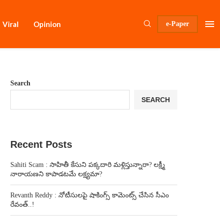
Viral
Opinion
e-Paper
Search
SEARCH
Recent Posts
Sahiti Scam : సాహితీ కేసుని పక్కదారి మళ్లిస్తున్నారా? లక్ష్మీ
నారాయణని కాపాడటమే లక్ష్యమా?
Revanth Reddy : నోటీసులపై షాకింగ్స్ కామెంట్స్ చేసిన సీఎం
రేవంత్..!