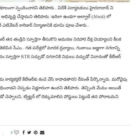
ూలంగా స్పందించారని తెలిపారు.. విదేశీ పర్యాటకులు హైదరాబాద్ ని
భివృద్ది చేస్తామని తెలిపారు. ఇదిలా ఉండగా అల్వాల్‌ (Alwal) లో
ఎటివేటర్ కారిడార్ నిర్మాణానికి భూమి పూజ చేశారు..
 తన తండ్రిని స్పూర్తిగా తీసుకొని ఆమరణ నిరహార దీక్ష చెయ్యాలని కీలక
 తెలిపిన సీఎం.. గత పదేళ్లలో మాదక ద్రవ్యాలు, గంజాయి అడ్డాగా నగరాన్ని
దం స్ఫూర్తిగా KTR సచ్చుడో నగరానికి నిధులు వచ్చుడో నినాదంతో కేటీఆర్
ార్యకర్తలే కేటీఆర్‌కు కంచె వేసి కాపాడతారని రేవంత్ పేర్కొన్నారు. మరోవైపు
 సాధించాడని చెప్పడం విడ్డూరంగా ఉందని తెలిపారు. తెచ్చింది మేము అయితే
ెప్పాలని, ట్విట్టర్ లో దిక్కుమాలిన పోస్టులు పెట్టుడే తన పోరాటమని
0