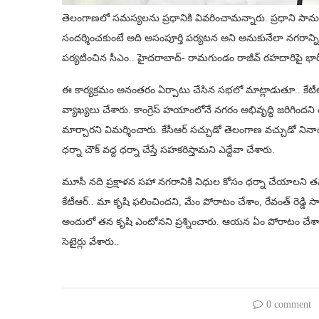
తెలంగాణలో సమస్యలను ప్రధానికి వివరించామన్నారు. ప్రధాని సానుక
సందర్శించకుంటే అది అసంపూర్తి పర్యటన అని అనుకునేలా నగరాన్ని అ
పర్యటించిన సీఎం.. హైదరాబాద్- రామగుండం రాజీవ్ రహదారిపై భారీ 
ఈ కార్యక్రమం అనంతరం ఏర్పాటు చేసిన సభలో మాట్లాడుతూ.. కేటీఆర్
వ్యాఖ్యలు చేశారు. కాంగ్రెస్ హయాంలోనే నగరం అభివృద్ధి జరిగిందని
మార్చారని విమర్శించారు. కేసీఆర్ సచ్చుడో తెలంగాణ వచ్చుడో నినా
ధర్నా చౌక్ వద్ద ధర్నా చేస్తే సహకరిస్తామని ఎద్దేవా చేశారు.
మూసీ నది ప్రక్షాళన సహా నగరానికి నిధుల కోసం ధర్నా చేయాలని తమ క
కేటీఆర్.. మా కృషి ఫలించిందని, మేం పోరాటం చేశాం, రేవంత్ రెడ్డి
అందులో తన కృషి ఎంటోనని ప్రశ్నించారు. ఆయన ఏం పోరాటం చేశాడో చ
సెటైర్లు వేశారు..
0 comment