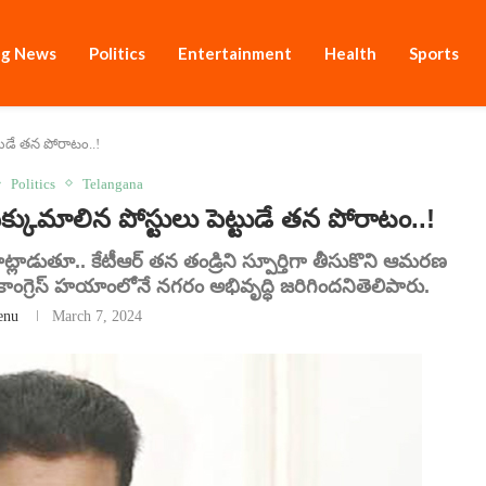
ng News
Politics
Entertainment
Health
Sports
్టుడే తన పోరాటం..!
Politics
Telangana
్కుమాలిన పోస్టులు పెట్టుడే తన పోరాటం..!
ాడుతూ.. కేటీఆర్ తన తండ్రిని స్పూర్తిగా తీసుకొని ఆమరణ
 కాంగ్రెస్ హయాంలోనే నగరం అభివృద్ధి జరిగిందనితెలిపారు.
enu
March 7, 2024