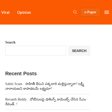
Viral
Opinion
e-Paper
Search
SEARCH
Recent Posts
Sahiti Scam : సాహితీ కేసుని పక్కదారి మళ్లిస్తున్నారా? లక్ష్మీ
నారాయణని కాపాడటమే లక్ష్యమా?
Revanth Reddy : నోటీసులపై షాకింగ్స్ కామెంట్స్ చేసిన సీఎం
రేవంత్..!