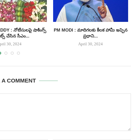
 : నోటీసులపై షాకింగ్స్
PM MODI : మాదిగలకు కీలక హామీ ఇచ్చిన
I
్స్ చేసిన సీఎం...
ప్రధాని...
pril 30, 2024
April 30, 2024
E A COMMENT