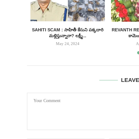
ీనియర్ హీరో
SAHITI SCAM : సాహితీ కేసుని పక్కదారి
REVANTH REDDY
...
మళ్లిస్తున్నారా? లక్ష్మీ...
కామెంట
May 24, 2024
A
LEAV