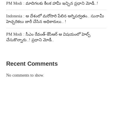
PM Modi : మాదిగలకు కీలక హామీ ఇచ్చిన ప్రధాని మోడీ..!
Indonesia : ఆ దేశంలో మరోసారి పేలిన అగ్నిపర్వతం.. సునామీ
హెచ్చరికలు జారీ చేసిన అధికారులు.. !
PM Modi : సీఎం రేవంత్-కేసీఆర్ ఆ విషయంలో హెల్ప్
చేసుకొన్నారు..! ప్రధాని మోడీ..
Recent Comments
No comments to show.