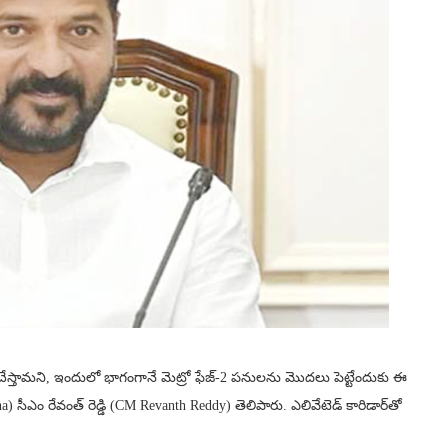
చేస్తామని, ఇందులో భాగంగానే మెట్రో ఫేజ్-2 పనులను మొదలు పెట్టేందుకు ఈ
ీఎం రేవంత్ రెడ్డి (CM Revanth Reddy) తెలిపారు. ఎలివేటెడ్ కారిడార్‌తో