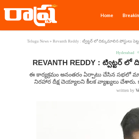
Home
Breaki
Telugu News
»
Revanth Reddy : ట్విట్టర్ లో దిక్కుమాలిన పోస్టులు పెట
Hyderabad
REVANTH REDDY : ట్విట్టర్ లో దిక
ఈ కార్యక్రమం అనంతరం ఏర్పాటు చేసిన సభలో మాట్ల
నిరహార దీక్ష చెయ్యాలని కీలక వ్యాఖ్యలు చేశారు.
written by
V