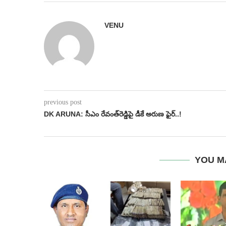
VENU
previous post
DK ARUNA: సీఎం రేవంత్‌రెడ్డిపై డీకే అరుణ ఫైర్..!
YOU M