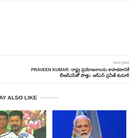
next post
PRAVEEN KUMAR: రాష్ట్ర ప్రయోజనాలను కాపాడటానికే
బీఆర్ఎస్‌తో పొత్తు: ఆర్ఎస్ ప్రవీణ్ కుమార్
AY ALSO LIKE