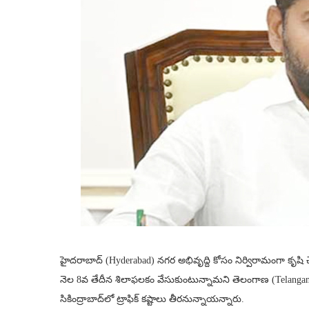
హైదరాబాద్ (Hyderabad) నగర అభివృద్ది కోసం నిర్విరామంగా కృషి 
నెల 8వ తేదీన శిలాఫలకం వేసుకుంటున్నామని తెలంగాణ (Telangana) స
సికింద్రాబాద్‌లో ట్రాఫిక్ కష్టాలు తీరనున్నాయన్నారు.