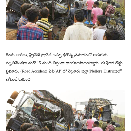
రెండు లారీలు, ప్రైవేట్ ట్రావెల్ బస్సు ఢీకొన్న ప్రమాదంలో ఆరుగురు
మృతిచెందగా మరో 15 మంది తీవ్రంగా గాయాలపాలయ్యారు. ఈ ఘోర రోడ్డు
ప్రమాదం (Road Accident) ఏపీ(AP)లో నెల్లూరు జిల్లా(Nellore District)లో
చోటుచేసుకుంది.