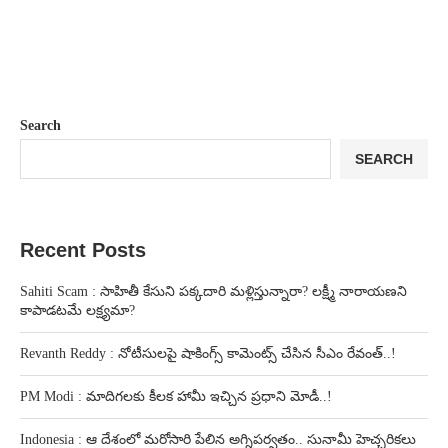
Search
SEARCH
Recent Posts
Sahiti Scam : సాహితీ కేసుని పక్కదారి మళ్లిస్తున్నారా? లక్ష్మీ నారాయణని
కాపాడటమే లక్ష్యమా?
Revanth Reddy : నోటీసులపై షాకింగ్స్ కామెంట్స్ చేసిన సీఎం రేవంత్..!
PM Modi : మాదిగలకు కీలక హామీ ఇచ్చిన ప్రధాని మోడీ..!
Indonesia : ఆ దేశంలో మరోసారి పేలిన అగ్నిపర్వతం.. సునామీ హెచ్చరికలు