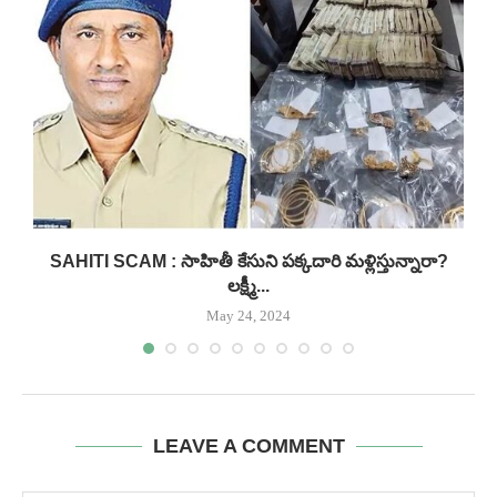
.
SAHITI SCAM : సాహితీ కేసుని పక్కదారి మళ్లిస్తున్నారా?
A
లక్ష్మీ...
May 24, 2024
LEAVE A COMMENT