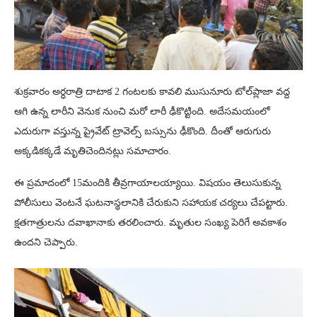
శుక్రవారం అర్ధరాత్రి దాటాక 2 గంటలకు కావలి ముసునూరు టోల్‌ప్లాజా వద్ద
ఆగి ఉన్న లారీని వెనుక నుంచి మరో లారీ ఢీకొట్టింది. అదేసమయంలో
ఎదురుగా వస్తున్న ప్రైవేట్‌ ట్రావెల్స్‌ బస్సును ఢీకొంది. దీంతో ఆరుగురు
అక్కడికక్కడే మృతిచెందినట్లు సమాచారం.
ఈ ప్రమాదంలో 15మందికి తీవ్రగాయాలయ్యాయి. విషయం తెలుసుకున్న
పోలీసులు వెంటనే ఘటనాస్థలానికి చేరుకుని సహాయక చర్యలు చేపట్టారు.
క్షతగాత్రులను దవాఖానాకు తరలించారు. మృతుల సంఖ్య పెరిగే అవకాశం
ఉందని చెప్పారు.