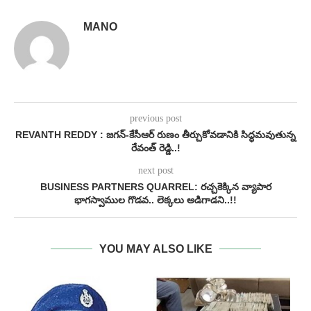
MANO
previous post
REVANTH REDDY : జగన్-కేసీఆర్ రుణం తీర్చుకోవడానికి సిద్ధమవుతున్న
రేవంత్ రెడ్డి..!
next post
BUSINESS PARTNERS QUARREL: రచ్చకెక్కిన వ్యాపార
భాగస్వాముల గొడవ.. లెక్కలు అడిగాడని..!!
YOU MAY ALSO LIKE