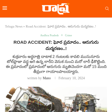
Telugu News
»
Road Accident: ఘోర ప్రమాదం.. ఆరుగురు దుర్మరణం..!
Andhra Pradesh
Crime
ROAD ACCIDENT: ఘోర ప్రమాదం.. ఆరుగురు
దుర్మరణం..!
శుక్రవారం అర్ధరాత్రి దాటాక 2 గంటలకు కావలి ముసునూరు
టోల్‌ప్లాజా వద్ద ఆగి ఉన్న లారీని వెనుక నుంచి మరో లారీ ఢీకొట్టింది.
ఈ ప్రమాదంలో ప్రమాదంలో ఆరుగురు మృతిచెందగా మరో 15 మంది
తీవ్రంగా గాయాలపాలయ్యారు.
written by
Mano
February 10, 2024