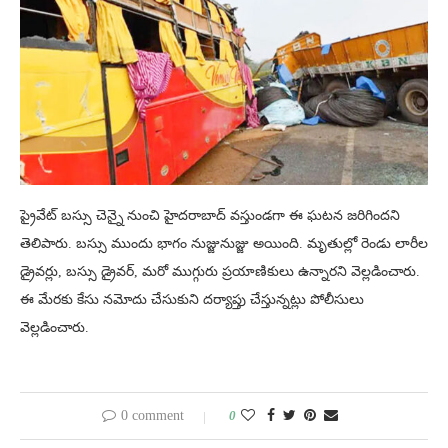
ప్రైవేట్‌ బస్సు చెన్నై నుంచి హైదరాబాద్‌ వస్తుండగా ఈ ఘటన జరిగిందని
తెలిపారు. బస్సు ముందు భాగం నుజ్జునుజ్జు అయింది. మృతుల్లో రెండు లారీల
డ్రైవర్లు, బస్సు డ్రైవర్‌, మరో ముగ్గురు ప్రయాణికులు ఉన్నారని వెల్లడించారు.
ఈ మేరకు కేసు నమోదు చేసుకుని దర్యాప్తు చేస్తున్నట్లు పోలీసులు
వెల్లడించారు.
0 comment
0