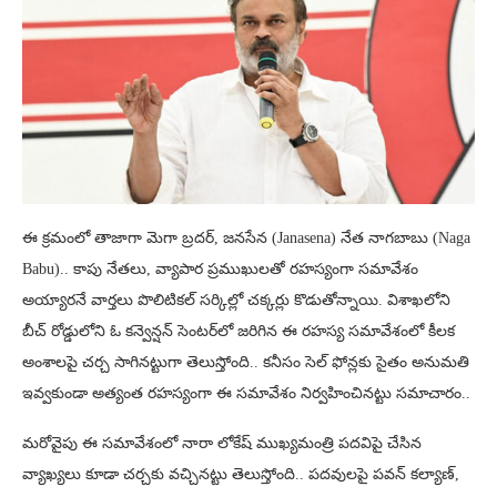
ఈ క్రమంలో తాజాగా మెగా బ్రదర్‌, జనసేన (Janasena) నేత నాగబాబు (Naga
Babu).. కాపు నేతలు, వ్యాపార ప్రముఖులతో రహస్యంగా సమావేశం
అయ్యారనే వార్తలు పొలిటికల్ సర్కిల్లో చక్కర్లు కొడుతోన్నాయి. విశాఖలోని
బీచ్‌ రోడ్డులోని ఓ కన్వెన్షన్‌ సెంటర్‌లో జరిగిన ఈ రహస్య సమావేశంలో కీలక
అంశాలపై చర్చ సాగినట్టుగా తెలుస్తోంది.. కనీసం సెల్ ఫోన్లకు సైతం అనుమతి
ఇవ్వకుండా అత్యంత రహస్యంగా ఈ సమావేశం నిర్వహించినట్టు సమాచారం..
మరోవైపు ఈ సమావేశంలో నారా లోకేష్ ముఖ్యమంత్రి పదవిపై చేసిన
వ్యాఖ్యలు కూడా చర్చకు వచ్చినట్టు తెలుస్తోంది.. పదవులపై పవన్ కల్యాణ్‌,