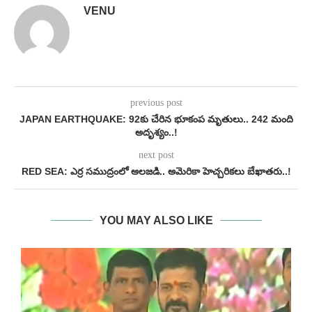
VENU
previous post
JAPAN EARTHQUAKE: 92కు చేరిన భూకంప మృతులు.. 242 మంది
అదృశ్యం..!
next post
RED SEA: ఎర్ర సముద్రంలో అలజడి.. అమెరికా హెచ్చరికలు బేఖాతరు..!
YOU MAY ALSO LIKE