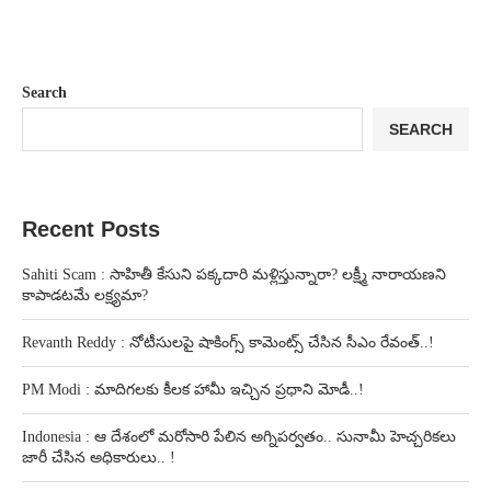
Search
SEARCH
Recent Posts
Sahiti Scam : సాహితీ కేసుని పక్కదారి మళ్లిస్తున్నారా? లక్ష్మీ నారాయణని
కాపాడటమే లక్ష్యమా?
Revanth Reddy : నోటీసులపై షాకింగ్స్ కామెంట్స్ చేసిన సీఎం రేవంత్..!
PM Modi : మాదిగలకు కీలక హామీ ఇచ్చిన ప్రధాని మోడీ..!
Indonesia : ఆ దేశంలో మరోసారి పేలిన అగ్నిపర్వతం.. సునామీ హెచ్చరికలు
జారీ చేసిన అధికారులు.. !