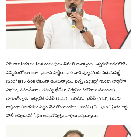
ఏపీ రాజకీయాలు కీలక మలుపులు తీసుకొంటున్నాయి.. త్వరలో జరగబోయే
ఎన్నికలలో భాగంగా.. ప్రధాన పార్టీలు వారి వారి వ్యూహాలకు పదునుపెట్టే
పనిలో క్షణం తీరిక లేకుండా ఉంటున్నారు.. వచ్చే ఎన్నికల్లో గెలుపు టార్గెట్‌గా
సభలు, సమావేశాలు, రహస్య భేటీలు నిర్వహించుకొంటూ ముందుకు
సాగుతోన్నారు. ఇప్పటికే టీడీపీ (TDP).. జనసేన.. వైసీపీ (YCP) ఓటమి
లక్ష్యంగా ప్రణాళికలు సిద్దం చేసుకొంటుండగా.. కాంగ్రెస్ (Congress) సైతం గట్టి
పోటీ ఇవ్వడానికి సిద్దం అవుతోన్నట్టు వార్తలు వస్తున్నాయి.