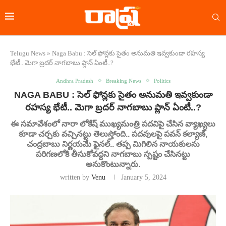
Telugu News
»
Naga Babu : సెల్ ఫోన్లకు సైతం అనుమతి ఇవ్వకుండా రహస్య
భేటీ.. మెగా బ్రదర్‌ నాగబాబు ప్లాన్ ఏంటీ..?
Andhra Pradesh
Breaking News
Politics
NAGA BABU : సెల్ ఫోన్లకు సైతం అనుమతి ఇవ్వకుండా
రహస్య భేటీ.. మెగా బ్రదర్‌ నాగబాబు ప్లాన్ ఏంటీ..?
ఈ సమావేశంలో నారా లోకేష్ ముఖ్యమంత్రి పదవిపై చేసిన వ్యాఖ్యలు
కూడా చర్చకు వచ్చినట్టు తెలుస్తోంది.. పదవులపై పవన్ కల్యాణ్‌,
చంద్రబాబు నిర్ణయమే ఫైనల్.. తప్ప మిగిలిన నాయకులను
పరిగణలోకి తీసుకోవద్దని నాగబాబు స్పష్టం చేసినట్టు
అనుకొంటున్నారు.
written by
Venu
January 5, 2024