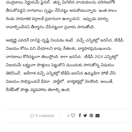
చంద్రబాబు నిర్ణయమే ఫైనల్.. తప్ప మిగిలిన నాయకులను పరిగణలోకి
తీసుకోవద్దని నాగబాబు స్పష్టం చేసినట్టు అనుకొంటున్నారు. ఇంత కాలం
రెండు సామాజిక వర్గాలకే ప్రధానంగా ఉన్నాయని.. ఇప్పుడు మార్పు
రావాల్సిందేనని తీర్మానం చేసినట్టుగా ప్రచారం సాగుతోంది..
అభ్యర్థి ఎవరనే దానిపై దృష్టి నిలపడం కంటే.. వచ్చే ఎన్నికల్లో జనసేన, టీడీపీ
విజయం కోసం పని చేయాలని కాపు నేతలకు, వ్యాపారప్రముఖులను
నాగబాబు కోరినట్టుగా తెలుస్తోంది. కాగా జనసేన.. టీడీపీ 2024 ఎన్నికల్లో
విజయమే లక్ష్యంగా పొత్తులు పెట్టుకొని ముందుకు సాగుతోన్న విషయం
తెలిసిందే.. అదీగాక వచ్చే ఎన్నికల్లో టీడీపీ-జనసేన ఉమ్మడిగా పోటీ చేసి
విజయం సాధిస్తుందనే ధీమా.. పార్టీలో.. కార్యకర్తల్లో నెలకొంది. అయితే,
బీజేపీతో పొత్తు వ్యవహారం తెలాల్సి ఉంది.
0 comment
0