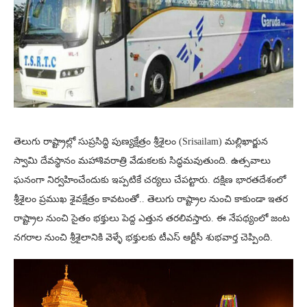
తెలుగు రాష్ట్రాల్లో సుప్రసిద్ధి పుణ్యక్షేత్రం శ్రీశైలం (Srisailam) మల్లిఖార్జున
స్వామి దేవస్థానం మహాశివరాత్రి వేడుకలకు సిద్ధమవుతుంది. ఉత్సవాలు
ఘనంగా నిర్వహించేందుకు ఇప్పటికే చర్యలు చేపట్టారు. దక్షిణ భారతదేశంలో
శ్రీశైలం ప్రముఖ శైవక్షేత్రం కావటంతో.. తెలుగు రాష్ట్రాల నుంచి కాకుండా ఇతర
రాష్ట్రాల నుంచి సైతం భక్తులు పెద్ద ఎత్తున తరలివస్తారు. ఈ నేపథ్యంలో జంట
నగరాల నుంచి శ్రీశైలానికి వెళ్ళే భక్తులకు టీఎస్ ఆర్టీసీ శుభవార్త చెప్పింది.