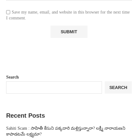
Save my name, email, and website in this browser for the next time
I comment.
Search
SEARCH
Recent Posts
Sahiti Scam : సాహితీ కేసుని పక్కదారి మళ్లిస్తున్నారా? లక్ష్మీ నారాయణని
కాపాడటమే లక్ష్యమా?