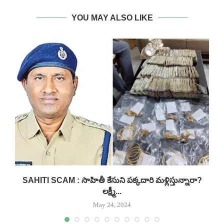
YOU MAY ALSO LIKE
.
SAHITI SCAM : సాహితీ కేసుని పక్కదారి మళ్లిస్తున్నారా?
లక్ష్మీ...
May 24, 2024