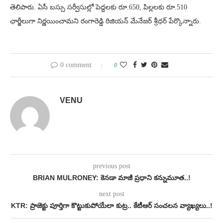
తెలిపారు. ఏసీ బస్సు సర్వీసుల్లో పెద్దలకు రూ.650, పిల్లలకు రూ.510
ఛార్జీలుగా నిర్ణయించామని రంగారెడ్డి రిజియన్ మేనేజర్ శ్రీధర్ పేర్కొన్నారు.
0 comment
0
VENU
previous post
BRIAN MULRONEY: కెనడా మాజీ ప్రధాని కన్నుమూత..!
next post
KTR: ప్రాజెక్టు పూర్తిగా కొట్టుకుపోయేలా కుట్ర.. కేటీఆర్ సంచలన వ్యాఖ్యలు..!