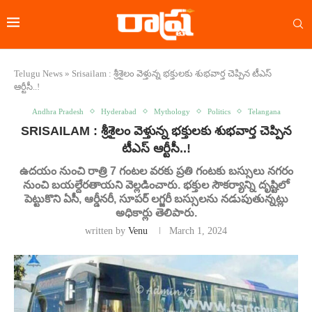
Telugu News
»
Srisailam : శ్రీశైలం వెళ్తున్న భక్తులకు శుభవార్త చెప్పిన టీఎస్
ఆర్టీసీ..!
Andhra Pradesh
Hyderabad
Mythology
Politics
Telangana
SRISAILAM : శ్రీశైలం వెళ్తున్న భక్తులకు శుభవార్త చెప్పిన
టీఎస్ ఆర్టీసీ..!
ఉదయం నుంచి రాత్రి 7 గంటల వరకు ప్రతి గంటకు బస్సులు నగరం
నుంచి బయల్దేరతాయని వెల్లడించారు. భక్తుల సౌకర్యాన్ని దృష్టిలో
పెట్టుకొని ఏసీ, ఆర్డీనరీ, సూపర్‌ లగ్జరీ బస్సులను నడుపుతున్నట్లు
అధికార్లు తెలిపారు.
written by
Venu
March 1, 2024