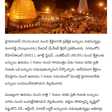
హైదరాబాద్ (Hyderabad) నుంచి శ్రీశైలానికి ప్రత్యేక బస్సులు నడనున్నట్లు
రంగారెడ్డి (Rangareddy) రీజనల్ మేనేజర్ శ్రీధర్‌ ప్రకటించారు. నగరంలోని
బీహెచ్‌ఈఎల్‌ (BHEL), జూబ్లీ స్టేషన్‌, ఎంజీబీఎస్‌ (MGBS) నుంచి శ్రీశైలంకు
బస్సులు ఉదయం 5 గంటల నుంచి సాయంత్రం ఏడు గంటల వరకు ప్రతి
గంటకు ఒక బస్సును నడుపుతున్నామని పేర్కొన్నారు. అదేవిధంగా శ్రీశైలం
దేవస్థానం నుంచి ఉదయం 5 గంటల సమయంలో మొదలై హైదరాబాద్‌కు
బస్సులు బయలుదేరుతాయని వెల్లడించారు.
ముఖ్యంగా ఉదయం నుంచి రాత్రి 7 గంటల వరకు ప్రతి గంటకు బస్సులు
నగరం నుంచి బయల్దేరతాయని వెల్లడించారు. భక్తుల సౌకర్యాన్ని దృష్టిలో
పెట్టుకొని ఏసీ, ఆర్డీనరీ, సూపర్‌ లగ్జరీ బస్సులను నడుపుతున్నట్లు అధికార్లు