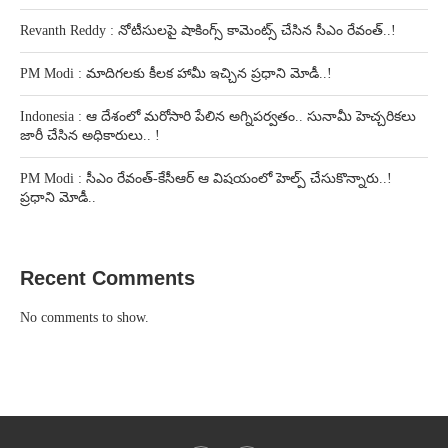
Revanth Reddy : నోటీసులపై షాకింగ్స్ కామెంట్స్ చేసిన సీఎం రేవంత్..!
PM Modi : మాదిగలకు కీలక హామీ ఇచ్చిన ప్రధాని మోడీ..!
Indonesia : ఆ దేశంలో మరోసారి పేలిన అగ్నిపర్వతం.. సునామీ హెచ్చరికలు
జారీ చేసిన అధికారులు.. !
PM Modi : సీఎం రేవంత్-కేసీఆర్ ఆ విషయంలో హెల్ప్ చేసుకొన్నారు..!
ప్రధాని మోడీ..
Recent Comments
No comments to show.