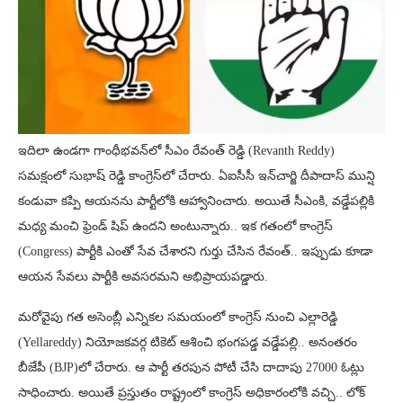
ఇదిలా ఉండగా గాంధీభవన్‌లో సీఎం రేవంత్ రెడ్డి (Revanth Reddy)
సమక్షంలో సుభాష్ రెడ్డి కాంగ్రెస్‌లో చేరారు. ఏఐసీసీ ఇన్‌‌చార్జి దీపాదాస్ మున్షి
కండువా కప్పి ఆయనను పార్టీలోకి ఆహ్వానించారు. అయితే సీఎంకి, వడ్డేపల్లికి
మధ్య మంచి ఫ్రెండ్ షిప్ ఉందని అంటున్నారు.. ఇక గతంలో కాంగ్రెస్‌
(Congress) పార్టీకి ఎంతో సేవ చేశారని గుర్తు చేసిన రేవంత్.. ఇప్పుడు కూడా
ఆయన సేవలు పార్టీకి అవసరమని అభిప్రాయపడ్డారు.
మరోవైపు గత అసెంబ్లీ ఎన్నికల సమయంలో కాంగ్రెస్ నుంచి ఎల్లారెడ్డి
(Yellareddy) నియోజకవర్గ టికెట్ ఆశించి భంగపడ్డ వడ్డేపల్లి.. అనంతరం
బీజేపీ (BJP)లో చేరారు. ఆ పార్టీ తరపున పోటీ చేసి దాదాపు 27000 ఓట్లు
సాధించారు. అయితే ప్రస్తుతం రాష్ట్రంలో కాంగ్రెస్ అధికారంలోకి వచ్చి.. లోక్