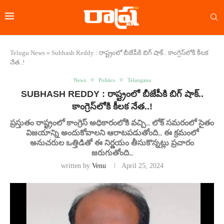
Telugu News
»
Subhash Reddy : రాష్ట్రంలో బీజేపీకి బిగ్ షాక్.. కాంగ్రెస్‌లోకి కీలక
నేత..!
News
Politics
Telangana
SUBHASH REDDY : రాష్ట్రంలో బీజేపీకి బిగ్ షాక్..
కాంగ్రెస్‌లోకి కీలక నేత..!
ప్రస్తుతం రాష్ట్రంలో కాంగ్రెస్ అధికారంలోకి వచ్చి.. లోక్ సమరంలో సైతం
విజయాన్ని అందుకోవాలని ఆరాటపడుతోంది.. ఈ క్రమంలో
అనుచరుల ఒత్తిడితో ఈ నిర్ణయం తీసుకొన్నట్లు ప్రచారం
జరుగుతోంది..
written by
Venu
April 25, 2024