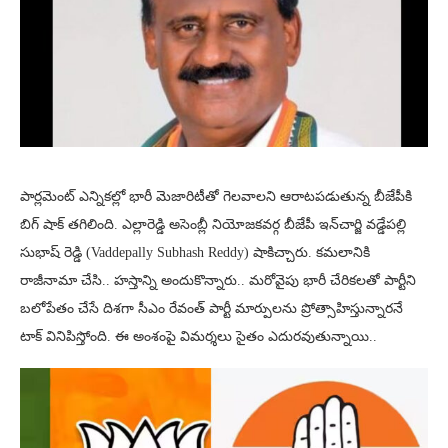
పార్లమెంట్ ఎన్నికల్లో భారీ మెజారిటీతో గెలవాలని ఆరాటపడుతున్న బీజేపీకి
బిగ్ షాక్ తగిలింది. ఎల్లారెడ్డి అసెంబ్లీ నియోజకవర్గ బీజేపీ ఇన్‌చార్జి వడ్డేపల్లి
సుభాష్ రెడ్డి (Vaddepally Subhash Reddy) షాకిచ్చారు. కమలానికి
రాజీనామా చేసి.. హస్తాన్ని అందుకొన్నారు.. మరోవైపు భారీ చేరికలతో పార్టీని
బలోపేతం చేసే దిశగా సీఎం రేవంత్ పార్టీ మార్పులను ప్రోత్సాహిస్తున్నారనే
టాక్ వినిపిస్తోంది. ఈ అంశంపై విమర్శలు సైతం ఎదురవుతున్నాయి..