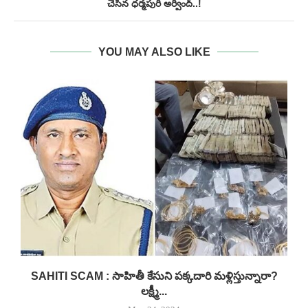
చేసిన ధర్మపురి అర్వింద్..!
YOU MAY ALSO LIKE
..
SAHITI SCAM : సాహితీ కేసుని పక్కదారి మళ్లిస్తున్నారా?
లక్ష్మీ...