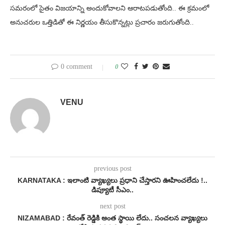
సమరంలో సైతం విజయాన్ని అందుకోవాలని ఆరాటపడుతోంది.. ఈ క్రమంలో
అనుచరుల ఒత్తిడితో ఈ నిర్ణయం తీసుకొన్నట్లు ప్రచారం జరుగుతోంది..
0 comment
0
VENU
previous post
KARNATAKA : ఇలాంటి వ్యాఖ్యలు ప్రధాని చేస్తారని ఊహించలేదు !..
డిప్యూటీ సీఎం..
next post
NIZAMABAD : రేవంత్ రెడ్డికి అంత స్థాయి లేదు.. సంచలన వ్యాఖ్యలు