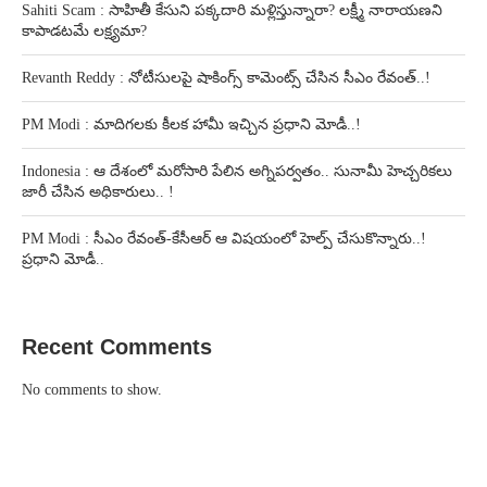
Sahiti Scam : సాహితీ కేసుని పక్కదారి మళ్లిస్తున్నారా? లక్ష్మీ నారాయణని
కాపాడటమే లక్ష్యమా?
Revanth Reddy : నోటీసులపై షాకింగ్స్ కామెంట్స్ చేసిన సీఎం రేవంత్..!
PM Modi : మాదిగలకు కీలక హామీ ఇచ్చిన ప్రధాని మోడీ..!
Indonesia : ఆ దేశంలో మరోసారి పేలిన అగ్నిపర్వతం.. సునామీ హెచ్చరికలు
జారీ చేసిన అధికారులు.. !
PM Modi : సీఎం రేవంత్-కేసీఆర్ ఆ విషయంలో హెల్ప్ చేసుకొన్నారు..!
ప్రధాని మోడీ..
Recent Comments
No comments to show.