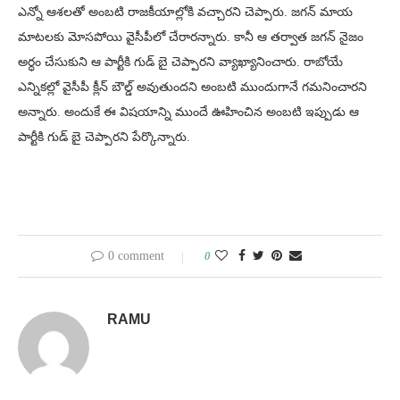
ఎన్నో ఆశలతో అంబటి రాజకీయాల్లోకి వచ్చారని చెప్పారు. జగన్ మాయ
మాటలకు మోసపోయి వైసీపీలో చేరారన్నారు. కానీ ఆ తర్వాత జగన్ నైజం
అర్ధం చేసుకుని ఆ పార్టీకి గుడ్ బై చెప్పారని వ్యాఖ్యానించారు. రాబోయే
ఎన్నికల్లో వైసీపీ క్లీన్ బౌల్డ్ అవుతుందని అంబటి ముందుగానే గమనించారని
అన్నారు. అందుకే ఈ విషయాన్ని ముందే ఊహించిన అంబటి ఇప్పుడు ఆ
పార్టీకి గుడ్ బై చెప్పారని పేర్కొన్నారు.
0 comment
0
RAMU