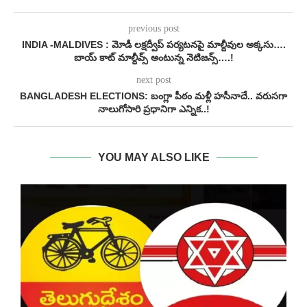
previous post
INDIA -MALDIVES : మోడీ లక్షద్వీప్ పర్యటనపై మాల్దీవుల అక్కసు….
బాయ్ కాట్ మాల్దీవ్స్ అంటున్న నెటిజన్స్….!
next post
BANGLADESH ELECTIONS: బంగ్లా పీఠం మళ్లీ హసీనాదే.. వరుసగా
నాలుగోసారి ప్రధానిగా ఎన్నిక..!
YOU MAY ALSO LIKE