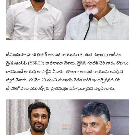
టీమిండియా మాజీ క్రికెటర్ అంబటి రాయుడు (Ambati Rayudu) ఇటీవల
వైఎస్ఆర్‌సీపీ (YSRCP) రాజీనామా చేశారు. వైసీపీ గూటికి చేరి వారం రోజులు
కాకముందే ఆయన ఆ పార్టీని వీడారు. తాజాగా అంబటి రాయుడు ఆసక్తికర
ట్వీట్ చేశారు. ఈ నెల 20 నుంచి దుబాయ్ వేదిక జరిగే ఇంటర్నేషనల్ లీగ్
టీ-20లో ఎంఐ ఎమిరెట్స్ కు ప్రాతినిధ్యం వహిస్తున్నానని వెల్లడించారు.