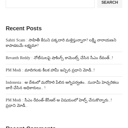
SEARCH
Recent Posts
Sahiti Scam : సాహితీ కేసుని పక్కదారి మళ్లిస్తున్నారా? లక్ష్మీ నారాయణని
కాపాడటమే లక్ష్యమా?
Revanth Reddy : నోటీసులపై షాకింగ్స్ కామెంట్స్ చేసిన సీఎం రేవంత్..!
PM Modi : మాదిగలకు కీలక హామీ ఇచ్చిన ప్రధాని మోడీ..!
Indonesia : ఆ దేశంలో మరోసారి పేలిన అగ్నిపర్వతం.. సునామీ హెచ్చరికలు
జారీ చేసిన అధికారులు.. !
PM Modi : సీఎం రేవంత్-కేసీఆర్ ఆ విషయంలో హెల్ప్ చేసుకొన్నారు..!
ప్రధాని మోడీ..