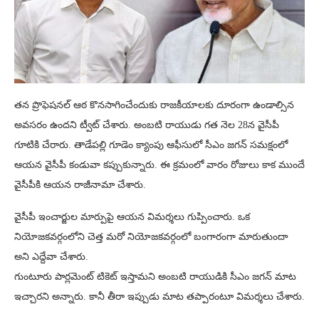
తన ప్రొఫెషనల్ ఆఠ కొనసాగించేందుకు రాజకీయాలకు దూరంగా ఉండాల్సిన
అవసరం ఉందని ట్వీట్ చేశారు. అంబటి రాయుడు గత నెల 28న వైసీపీ
గూటికి చేరారు. తాడేపల్లి గూడెం క్యాంపు ఆఫీసులో సీఎం జగన్ సమక్షంలో
ఆయన వైసీపీ కండువా కప్పుకున్నారు. ఈ క్రమంలో వారం రోజులు కాక ముందే
వైసీపీకి ఆయన రాజీనామా చేశారు.
వైసీపీ ఇంచార్జుల మార్పుపై ఆయన విమర్శలు గుప్పించారు. ఒక
నియోజకవర్గంలోని చెత్త మరో నియోజకవర్గంలో బంగారంగా మారుతుందా
అని ఎద్దేవా చేశారు.
గుంటూరు పార్లమెంట్ టికెట్ ఇస్తామని అంబటి రాయుడికి సీఎం జగన్ మాట
ఇచ్చారని అన్నారు. కానీ తీరా ఇప్పుడు మాట తప్పారంటూ విమర్శలు చేశారు.