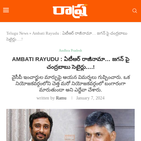
Telugu News
»
Ambati Rayudu : ఏటీఆర్ రాజీనామా… జగన్ పై చంద్రబాబు
సెటైర్లు….!
Andhra Pradesh
AMBATI RAYUDU : ఏటీఆర్ రాజీనామా… జగన్ పై
చంద్రబాబు సెటైర్లు….!
వైసీపీ ఇంచార్జుల మార్పుపై ఆయన విమర్శలు గుప్పించారు. ఒక
నియోజకవర్గంలోని చెత్త మరో నియోజకవర్గంలో బంగారంగా
మారుతుందా అని ఎద్దేవా చేశారు.
written by
Ramu
January 7, 2024