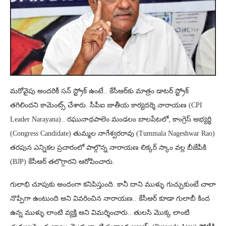
మరోవైపు అందరికీ సన్‌ స్ట్రోక్ ఉంటే.. కేసీఆర్‌కు మాత్రం డాటర్ స్ట్రోక్
తగిలిందని కామెంట్స్ చేశారు. సీపీఐ జాతీయ కార్యదర్శి నారాయణ (CPI
Leader Narayana).. రఘునాథపాలెం మండలం బాలపేటలో, కాంగ్రెస్‌ అభ్యర్థి
(Congress Candidate) తుమ్మల నాగేశ్వరరావు (Tummala Nageshwar Rao)
తరపున ఎన్నికల ప్రచారంలో పాల్గొన్న నారాయణ లిక్కర్ స్కాం వల్ల బీజేపీకి
(BJP) కేసీఆర్ తలొగ్గారని ఆరోపించారు.
గులాభి చూపుకు అందంగా కనిపిస్తుంది. కానీ దాని ముళ్ళు గుచ్చుకుంటే చాలా
నొప్పిగా ఉంటుంది అని వివరించిన నారాయణ.. కేసీఆర్ కూడా గులాబీ కింద
ఉన్న ముళ్ళు లాంటి వ్యక్తి అని విమర్శించారు.. తులసి మొక్క లాంటి