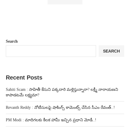
Search
SEARCH
Recent Posts
Sahiti Scam : సాహితీ కేసుని పక్కదారి మళ్లిస్తున్నారా? లక్ష్మీ నారాయణని
కాపాడటమే లక్ష్యమా?
Revanth Reddy : నోటీసులపై షాకింగ్స్ కామెంట్స్ చేసిన సీఎం రేవంత్..!
PM Modi : మాదిగలకు కీలక హామీ ఇచ్చిన ప్రధాని మోడీ..!