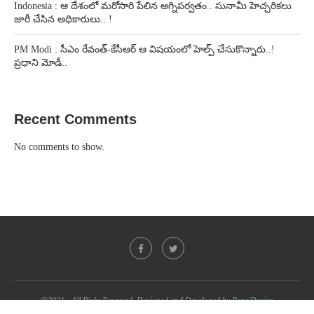
Indonesia : ఆ దేశంలో మరోసారి పేలిన అగ్నిపర్వతం.. సునామీ హెచ్చరికలు
జారీ చేసిన అధికారులు.. !
PM Modi : సీఎం రేవంత్-కేసీఆర్ ఆ విషయంలో హెల్ప్ చేసుకొన్నారు..!
ప్రధాని మోడీ..
Recent Comments
No comments to show.
@2021 - All Right Reserved. Designed and Developed by
PenciDesign