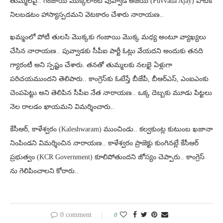
తుమ్మలపై.. గంజాయి మొక్కలాంటి పువ్వాడ అజయ్ (Puvvada Ajay) పోటీకి
నిలబడటం హాస్యాస్పదమని వెటకారం చేశారు నారాయణ..
ఖమ్మంలో పోటీ తులసి మొక్కకు గంజాయి మొక్క మధ్య అంటూ వ్యాఖ్యలు
చేసిన నారాయణ.. పువ్వాడకు సీపీఐ పార్టీ ఓట్లు వేయదని అందుకు తనది
గ్యారంటీ అని స్పష్టం చేశారు. తనతో తుమ్మలకు నలభై ఏళ్లుగా
పరిచయముందని తెలిపారు.. కాంగ్రెస్‌కు ఓటేస్తే బీజేపీ, బీఆర్‌ఎస్, ఎంఐఎంకు
చెంపపెట్టు అని తెలిపిన సీపీఐ నేత నారాయణ.. ఒక్క దెబ్బకు మూడు పిట్టలు
నెల రాలడం ఖాయమని విమర్శించారు..
కేసీఆర్, కాళేశ్వరం (Kaleshwaram) ముంచిండు.. కల్వకుంట్ల కుటుంబ ఖజానా
నింపిండని విమర్శించిన నారాయణ.. కాళేశ్వరం ప్రాజెక్టు కుంగినట్లే కేసీఆర్
ప్రభుత్వం (KCR Government) కూలిపోతుందని జోస్యం చెప్పారు.. కాంగ్రెస్
ను గెలిపించాలని కోరారు..
0 comment
0