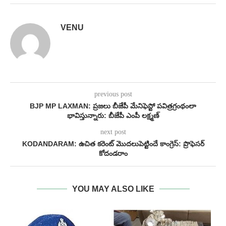
VENU
previous post
BJP MP LAXMAN: ప్రజలు బీజేపీ మేనిఫెస్టో పవిత్రగ్రంథంలా
భావిస్తున్నారు: బీజేపీ ఎంపీ లక్ష్మణ్
next post
KODANDARAM: ఉచిత కరెంట్ మొదలుపెట్టిందే కాంగ్రెస్: ప్రొఫెసర్
కోదండరాం
YOU MAY ALSO LIKE