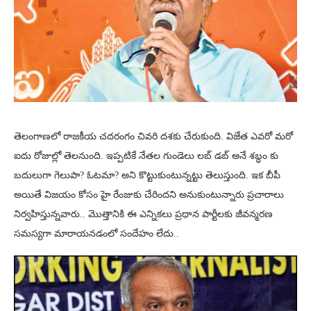
తెలంగాణలో రాజకీయ చదరంగం చివరి దశకు చేరుకుంది. విజేత ఎవరో మరో
ఐదు రోజుల్లో తెలనుంది. ఇప్పటికే నేతల గుండెలు లబ్ డబ్ అనే శబ్ధం కు
బదులుగా గెలుపా? ఓటమా? అని కొట్టుకుంటున్నట్టు తెలుస్తుంది. ఇక బీపీ
అయితే విజయం కోసం హై రేంజుకు చేరిందని అనుకుంటున్నారు ప్రచారాలు
నిర్వహిస్తున్నవారు.. మొత్తానికి ఈ ఎన్నికలు ప్రధాన పార్టీలకు జీవన్మరణ
సమస్యగా మారాయనడంలో సందేహం లేదు..