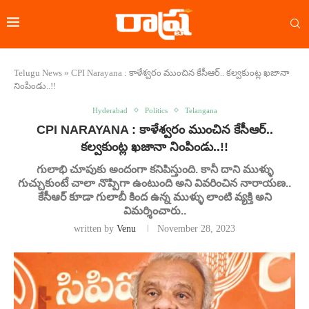
Telugu News
»
CPI Narayana : కాళేశ్వరం ముంచిన కేసీఆర్.. కల్వకుంట్ల ఖజానా
నింపిండు..!!
Hyderabad
Politics
Telangana
CPI NARAYANA : కాళేశ్వరం ముంచిన కేసీఆర్..
కల్వకుంట్ల ఖజానా నింపిండు..!!
గులాభి చూపుకు అందంగా కనిపిస్తుంది. కానీ దాని ముళ్ళు
గుచ్చుకుంటే చాలా నొప్పిగా ఉంటుంది అని వివరించిన నారాయణ..
కేసీఆర్ కూడా గులాబీ కింద ఉన్న ముళ్ళు లాంటి వ్యక్తి అని
విమర్శించారు..
written by
Venu
November 28, 2023