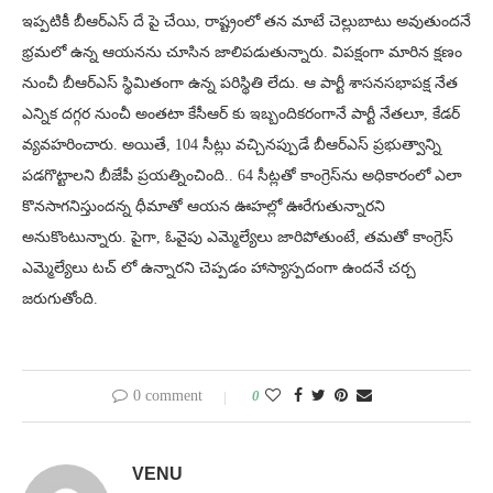
ఇప్పటికీ బీఆర్ఎస్ దే పై చేయి, రాష్ట్రంలో తన మాటే చెల్లుబాటు అవుతుందనే
భ్రమలో ఉన్న ఆయనను చూసిన జాలిపడుతున్నారు. విపక్షంగా మారిన క్షణం
నుంచీ బీఆర్ఎస్ స్థిమితంగా ఉన్న పరిస్థితి లేదు. ఆ పార్టీ శాసనసభాపక్ష నేత
ఎన్నిక దగ్గర నుంచీ అంతటా కేసీఆర్ కు ఇబ్బందికరంగానే పార్టీ నేతలూ, కేడర్
వ్యవహరించారు. అయితే, 104 సీట్లు వచ్చినప్పుడే బీఆర్‌ఎస్ ప్రభుత్వాన్ని
పడగొట్టాలని బీజేపీ ప్రయత్నించింది.. 64 సీట్లతో కాంగ్రెస్‌ను అధికారంలో ఎలా
కొనసాగనిస్తుందన్న ధీమాతో ఆయన ఊహల్లో ఊరేగుతున్నారని
అనుకొంటున్నారు. పైగా, ఓవైపు ఎమ్మెల్యేలు జారిపోతుంటే, తమతో కాంగ్రెస్
ఎమ్మెల్యేలు టచ్ లో ఉన్నారని చెప్పడం హాస్యాస్పదంగా ఉందనే చర్చ
జరుగుతోంది.
0 comment
0
VENU