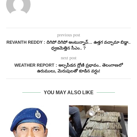
previous post
REVANTH REDDY : దిగిపో దిగిపో అంటున్నావ్… ఉత్తగ వచ్చామా బిడ్డా..
ధ్వజమెత్తిన సీఎం.. ?
next post
WEATHER REPORT : అల్పపీడన ద్రోణి ప్రభావం.. తెలంగాణలో
ఉరుములు, మెరుపులతో కూడిన వర్షం!
YOU MAY ALSO LIKE