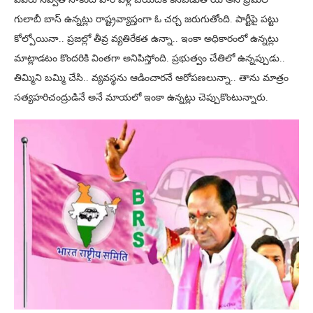
గులాబీ బాస్ ఉన్నట్లు రాష్ట్రవ్యాప్తంగా ఓ చర్చ జరుగుతోంది. పార్టీపై పట్టు
కోల్పోయినా.. ప్రజల్లో తీవ్ర వ్యతిరేకత ఉన్నా.. ఇంకా అధికారంలో ఉన్నట్లు
మాట్లాడటం కొందరికి వింతగా అనిపిస్తోంది. ప్రభుత్వం చేతిలో ఉన్నప్పుడు..
తిమ్మిని బమ్మి చేసి.. వ్యవస్థను ఆడించారనే ఆరోపణలున్నా.. తాను మాత్రం
సత్యహరిచంద్రుడినే అనే మాయలో ఇంకా ఉన్నట్లు చెప్పుకొంటున్నారు.