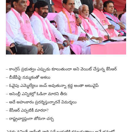
– కాంగ్రెస్ ప్రభుత్వం ఎప్పుడు కూలుతుందా అని వెయిట్ చేస్తున్న కేసీఆర్
– బీజేపీపై నమ్మకంతో ఆశలు
– ఓవైపు ఎమ్మెల్యేలు జంప్ అవుతున్నా శ్రద్ధ అంతా అటువైపే
– అసెంబ్లీ ఎన్నికల్లో ఓడినా మారని తీరు
– అదే అహంకారం ప్రదర్శిస్తున్నారనే విమర్శలు
– కేసీఆర్ ఎప్పటికీ మారరా?
– రాష్ట్రవ్యాప్తంగా జోరుగా చర్చ
ఎవరు నవ్వితే నాకేంటి వారి పళ్లే బయటికి కనబడుతాయి అనే భ్రమలో