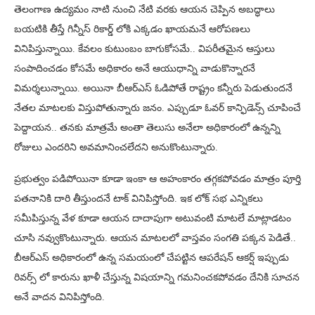
తెలంగాణ ఉద్యమం నాటి నుంచి నేటి వరకు ఆయన చెప్పిన అబద్ధాలు
బయటికి తీస్తే గిన్నీస్ రికార్డ్ లోకి ఎక్కడం ఖాయమనే ఆరోపణలు
వినిపిస్తున్నాయి. కేవలం కుటుంబం బాగుకోసమే.. విపరీతమైన ఆస్తులు
సంపాదించడం కోసమే అధికారం అనే ఆయుధాన్ని వాడుకొన్నారనే
విమర్శలున్నాయి. అయినా బీఆర్ఎస్ ఓడిపోతే రాష్ట్రం కన్నీరు పెడుతుందనే
నేతల మాటలకు విస్తుపోతున్నారు జనం. ఎప్పుడూ ఓవర్ కాన్ఫిడెన్స్ చూపించే
పెద్దాయన.. తనకు మాత్రమే అంతా తెలుసు అనేలా అధికారంలో ఉన్నన్ని
రోజులు ఎందరిని అవమానించలేదని అనుకొంటున్నారు.
ప్రభుత్వం పడిపోయినా కూడా ఇంకా ఆ అహంకారం తగ్గకపోవడం మాత్రం పూర్తి
పతనానికి దారి తీస్తుందనే టాక్ వినిపిస్తోంది. ఇక లోక్ సభ ఎన్నికలు
సమీపిస్తున్న వేళ కూడా ఆయన దాదాపుగా అటువంటి మాటలే మాట్లాడటం
చూసి నవ్వుకొంటున్నారు. ఆయన మాటలలో వాస్తవం సంగతి పక్కన పెడితే..
బీఆర్ఎస్ అధికారంలో ఉన్న సమయంలో చేపట్టిన ఆపరేషన్ ఆకర్ష్ ఇప్పుడు
రివర్స్ లో కారును ఖాళీ చేస్తున్న విషయాన్ని గమనించకపోవడం దేనికి సూచన
అనే వాదన వినిపిస్తోంది.