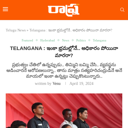
Telugu News
»
Telangana : ఇంకా భ్రమల్లోనే.. అధికారం పోయినా మారరా?
Featured
Hyderabad
News
Politics
Telangana
TELANGANA : ఇంకా భ్రమల్లోనే.. అధికారం పోయినా
మారరా?
ప్రభుత్వం చేతిలో ఉన్నప్పుడు.. తిమ్మిని బమ్మి చేసి.. వ్యవస్థను
ఆడించారనే ఆరోపణలున్నా.. తాను మాత్రం సత్యహరిచంద్రుడినే అనే
మాయలో ఇంకా ఉన్నట్లు చెప్పుకొంటున్నారు..
written by
Venu
April 19, 2024