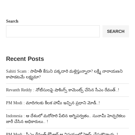
Search
SEARCH
Recent Posts
Sahiti Scam : సాహితీ కేసుని పక్కదారి మళ్లిస్తున్నారా? లక్ష్మీ నారాయణని
కాపాడటమే లక్ష్యమా?
Revanth Reddy : నోటీసులపై షాకింగ్స్ కామెంట్స్ చేసిన సీఎం రేవంత్..!
PM Modi : మాదిగలకు కీలక హామీ ఇచ్చిన ప్రధాని మోడీ..!
Indonesia : ఆ దేశంలో మరోసారి పేలిన అగ్నిపర్వతం.. సునామీ హెచ్చరికలు
జారీ చేసిన అధికారులు.. !
PM Modi : సీఎం రేవంత్-కేసీఆర్ ఆ విషయంలో హెల్ప్ చేసుకొన్నారు..!