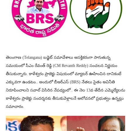
తెలంగాణ (Telangana) బడ్జెట్ సమావేశాలు ఆసక్తికరంగా సాగుతున్న
సమయంలో సీఎం రేవంత్ రెడ్డి (CM Revanth Reddy) సంచలన నిర్ణయం
తీసుకున్నారు. కాళేశ్వరం ప్రాజెక్టు విషయంలో మ్యాటర్ ఊహించిన దానికంటే
ఎక్కువగా ఉండటం.. అందులో బీఆర్ఎస్ (BRS) నేతలు సైతం అవినీతి
నిరూపించాలని సవాల్ విసిరిన నేపథ్యంలో.. ఈ నెల 13వ తేదీన ఎమ్మెల్యేలను
కాళేశ్వరం ప్రాజెక్టు సందర్శనకు తీసుకువెళ్లాలనే ఆలోచనలో ప్రభుత్వం ఉన్నట్లు
సమాచారం.