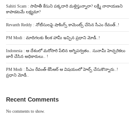
Sahiti Scam : సాహితీ కేసుని పక్కదారి మళ్లిస్తున్నారా? లక్ష్మీ నారాయణని
కాపాడటమే లక్ష్యమా?
Revanth Reddy : నోటీసులపై షాకింగ్స్ కామెంట్స్ చేసిన సీఎం రేవంత్..!
PM Modi : మాదిగలకు కీలక హామీ ఇచ్చిన ప్రధాని మోడీ..!
Indonesia : ఆ దేశంలో మరోసారి పేలిన అగ్నిపర్వతం.. సునామీ హెచ్చరికలు
జారీ చేసిన అధికారులు.. !
PM Modi : సీఎం రేవంత్-కేసీఆర్ ఆ విషయంలో హెల్ప్ చేసుకొన్నారు..!
ప్రధాని మోడీ..
Recent Comments
No comments to show.