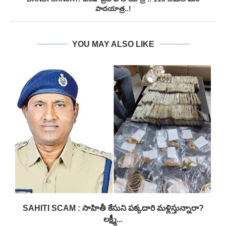
పాదయాత్ర..!
YOU MAY ALSO LIKE
.
SAHITI SCAM : సాహితీ కేసుని పక్కదారి మళ్లిస్తున్నారా?
లక్ష్మీ...