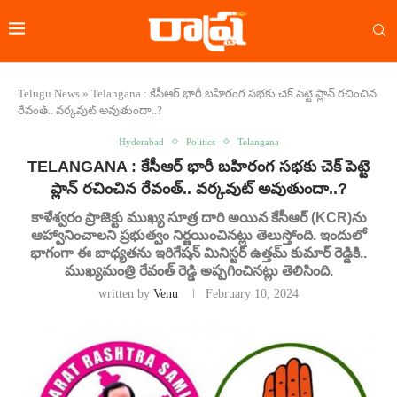
Telugu News
»
Telangana : కేసీఆర్ భారీ బహిరంగ సభకు చెక్ పెట్టె ప్లాన్ రచించిన
రేవంత్.. వర్కవుట్ అవుతుందా..?
Hyderabad
Politics
Telangana
TELANGANA : కేసీఆర్ భారీ బహిరంగ సభకు చెక్ పెట్టె
ప్లాన్ రచించిన రేవంత్.. వర్కవుట్ అవుతుందా..?
కాళేశ్వరం ప్రాజెక్టు ముఖ్య సూత్ర దారి అయిన కేసీఆర్ (KCR)ను
ఆహ్వానించాలని ప్రభుత్వం నిర్ణయించినట్లు తెలుస్తోంది. ఇందులో
భాగంగా ఈ బాధ్యతను ఇరిగేషన్ మినిస్టర్ ఉత్తమ్ కుమార్ రెడ్డికి..
ముఖ్యమంత్రి రేవంత్ రెడ్డి అప్పగించినట్లు తెలిసింది.
written by
Venu
February 10, 2024