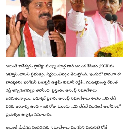
అయితే కాళేశ్వరం ప్రాజెక్టు ముఖ్య సూత్ర దారి అయిన కేసీఆర్ (KCR)ను
ఆహ్వానించాలని ప్రభుత్వం నిర్ణయించినట్లు తెలుస్తోంది. ఇందులో భాగంగా ఈ
బాధ్యతను ఇరిగేషన్ మినిస్టర్ ఉత్తమ్ కుమార్ రెడ్డికి.. ముఖ్యమంత్రి రేవంత్
రెడ్డి అప్పగించినట్లు తెలిసింది. ప్రస్తుతం అసెంబ్లీ సమావేశాలు
జరగుతున్నాయి. షెడ్యూల్ ప్రకారం అసెంబ్లీ సమావేశాలు ఈనెల 13వ తేదీ
వరకు జరగాల్సి ఉండగా ఒక రోజు ముందు 12వ తేదీనే ముగించే ఆలోచనలో
ప్రభుత్వం ఉన్నట్లు సమాచారం.
అయితే మేడిగడ్డ సందర్శనకు సమావేశాలు ముగిసిన మరుసటి రోజే