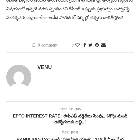
రేవంత్ వ్యూహం ఉందని అనుకొంటున్నారు. కానీ మేడిగడ్డ, అన్నారం బ్యారేజీల
విషయంలో ఇప్పటి వరకు స్పందించని కేసీఆర్ ఇప్పుడు ప్రభుత్వం ఆహ్వానిస్తే
సందర్శనకు వెళ్తారా లేదా అనేది పొలిటికల్ సర్కిల్లో చర్చకు దారితీస్తోంది.
0 comment
0
VENU
previous post
EPFO INTEREST RATE: ఈపీఎఫ్ వడ్డీరేటు పెంపు.. 6కోట్ల మంది
ఉద్యోగులకు లబ్ధి..!
next post
BANDI SANJAY: బండి ‘ప్రజాహిత యాత్ర’.. 119 కి.మీల మేర