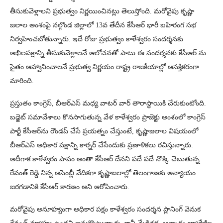
తీసుకువెళ్లాలని ప్రభుత్వం నిర్ణయించినట్లు తెలుస్తోంది. మరోవైపు కృష్ణా
జలాల అంశంపై నల్గొండ జిల్లాలో 13వ తేదీన కేసీఆర్ భారీ బహిరంగ సభ
నిర్వహించబోతున్నారు. ఇదే రోజు ప్రభుత్వం కాళేశ్వరం సందర్శనకు
అఖిలపక్షాన్ని తీసుకువెళ్లాలనే ఆలోచనతో పాటు ఈ సందర్శనకు కేసీఆర్ ను
సైతం ఆహ్వానించాలనే ప్రభుత్వ నిర్ణయం రాష్ట్ర రాజకీయాల్లో ఆసక్తికరంగా
మారింది.
ప్రస్తుతం కాంగ్రెస్, బీఆర్ఎస్ మధ్య వాటర్ వార్ తారాస్థాయికి చేరుకుంటోంది.
బడ్జెట్ సమావేశాలు కొనసాగుతున్న వేళ కాళేశ్వరం ప్రాజెక్టు అంశంలో కాంగ్రెస్
పార్టీ కేసీఆర్‌ను రౌండప్ చేసే ప్రయత్నం చేస్తుంటే, కృష్ణాజలాల విషయంలో
బీఆర్ఎస్ అధికార పక్షాన్ని కార్నర్ చేసేందుకు ప్రణాళికలు రచిస్తున్నారు.
అదీగాక కాళేశ్వరం పాపం అంతా కేసీఆర్ దేనని పదే పదే నొక్కి చెబుతున్న
రేవంత్ రెడ్డి నిన్న అసెంబ్లీ వేదికగా కృష్ణాజలాల్లో తెలంగాణకు అన్యాయం
జరగడానికి కేసీఆర్ కారణం అని ఆరోపించారు.
మరోవైపు అనూహ్యంగా అధికార పక్షం కాళేశ్వరం సందర్శన ప్లానింగ్ వెనుక