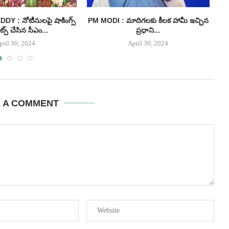
 : నోటీసులపై షాకింగ్స్
PM MODI : మాదిగలకు కీలక హామీ ఇచ్చిన
I
్స్ చేసిన సీఎం...
ప్రధాని...
pril 30, 2024
April 30, 2024
E A COMMENT