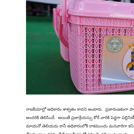
రాజకీయాల్లో అధికారం శాశ్వతం కాదని అంటారు.. ప్రజారంజకంగా
అందరికి తెలిసిందే.. అయితే ప్రజాశ్రేయస్సు కోరే వారికి పెద్దగా ప
మాయనో తెలియదు కానీ అధికారంలోకి రాకముందు మనవారిగా కనిపిం