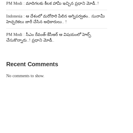
PM Modi : మాదిగలకు కీలక హామీ ఇచ్చిన ప్రధాని మోడీ..!
Indonesia : ఆ దేశంలో మరోసారి పేలిన అగ్నిపర్వతం.. సునామీ
హెచ్చరికలు జారీ చేసిన అధికారులు.. !
PM Modi : సీఎం రేవంత్-కేసీఆర్ ఆ విషయంలో హెల్ప్
చేసుకొన్నారు..! ప్రధాని మోడీ..
Recent Comments
No comments to show.