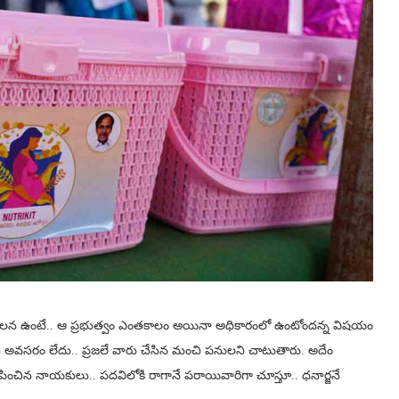
 పాలన ఉంటే.. ఆ ప్రభుత్వం ఎంతకాలం అయినా అధికారంలో ఉంటోందన్న విషయం
బ్లిసిటీ అవసరం లేదు.. ప్రజలే వారు చేసిన మంచి పనులని చాటుతారు. అదేం
చిన నాయకులు.. పదవిలోకి రాగానే పరాయివారిగా చూస్తూ.. ధనార్జనే