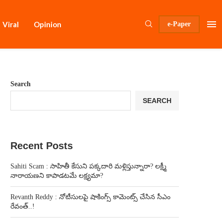
Viral
Opinion
e-Paper
Search
SEARCH
Recent Posts
Sahiti Scam : సాహితీ కేసుని పక్కదారి మళ్లిస్తున్నారా? లక్ష్మీ
నారాయణని కాపాడటమే లక్ష్యమా?
Revanth Reddy : నోటీసులపై షాకింగ్స్ కామెంట్స్ చేసిన సీఎం
రేవంత్..!