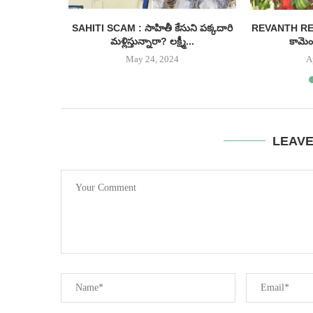
ీనియర్ హీరో
SAHITI SCAM : సాహితీ కేసుని పక్కదారి
REVANTH REDDY
...
మళ్లిస్తున్నారా? లక్ష్మీ...
కామెంట
May 24, 2024
A
LEAV