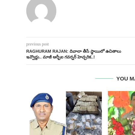
previous post
RAGHURAM RAJAN: దివాలా తీసే స్థాయిలో ఉచితాలు
ఇవ్వొద్దు.. మాజీ ఆర్బీఐ గవర్నర్ హెచ్చరిక..!
YOU M