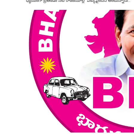
ధ్యేయంగా బ్రతకడం నేటి రాజకీయాల్లో ఎక్కువైందని అంటున్నారు..