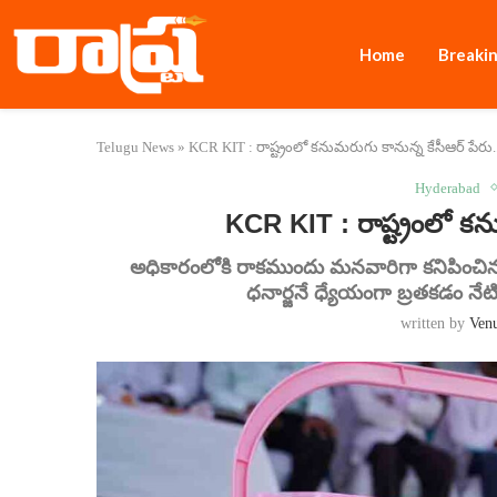
Home
Breaki
Telugu News
»
KCR KIT : రాష్ట్రంలో కనుమరుగు కానున్న కేసీఆర్ పేరు.
Hyderabad
KCR KIT : రాష్ట్రంలో కను
అధికారంలోకి రాకముందు మనవారిగా కనిపించిన
ధనార్జనే ధ్యేయంగా బ్రతకడం నేట
written by
Ven