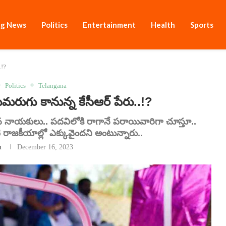
ng News
Politics
Entertainment
Health
Sports
.!?
Politics
Telangana
మరుగు కానున్న కేసీఆర్ పేరు..!?
 నాయకులు.. పదవిలోకి రాగానే పరాయివారిగా చూస్తూ..
ి రాజకీయాల్లో ఎక్కువైందని అంటున్నారు..
u
December 16, 2023