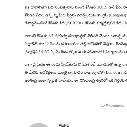
ఇక దాదాపుగా పది సంవత్సరాల నుంచి కేసీఆర్ (KCR) అనే పేరు రాష్ట
కేసీఆర్ పేరిట ఉన్న స్కీమ్‌‌‌‌ల పేర్లను మార్చేందుకు కాంగ్రెస్‌‌‌‌ (Cong
డిపార్ట్‌‌‌‌మెంట్‌‌‌‌లో కేసీఆర్‌‌‌‌ కిట్‌‌‌‌ (KCR Kit)..కేసీఆర్ న్యూట్రిషనల్
అయితే కేసీఆర్‌‌‌‌‌‌‌‌ కిట్‌ ప్రభుత్వ దవాఖాన్లలో డెలివరీ చేయించుకున్
పిల్లాడైతే రూ.12 వేలను దశలవారీగా తల్లి అకౌంట్‌‌‌‌లో వేస్తారు. రెండే
న్యూట్రిషనల్ కిట్ స్కీమ్‌‌‌‌ కింద గర్భిణులకు పోషకాహార పదార్థాలను అ
కాగా ప్రస్తుతం ఈ రెండు స్కీమ్‌‌‌‌లను కొనసాగించే యోచనలో ఉన్న కాంగ్
ఈమేరకు ఆరోగ్యశాఖ మంత్రి దామోదర రాజనర్సింహా (Damodara Rajana
అంశంపై ఇంకా స్పష్టత రాలేదని.. ఈ విషయంపై త్వరలో ఒక నిర్ణయానికి వచ్
0 comment
VENU