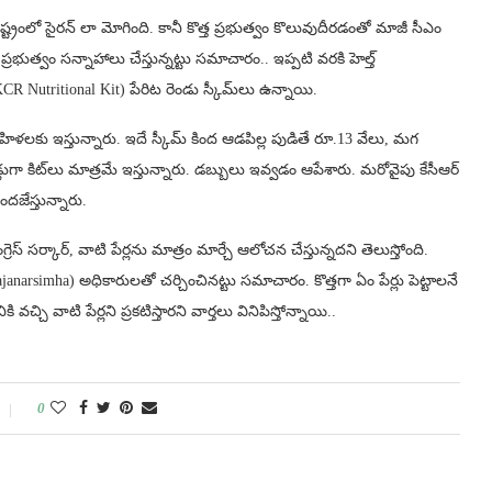
్రంలో సైరన్ లా మోగింది. కానీ కొత్త ప్రభుత్వం కొలువుదీరడంతో మాజీ సీఎం
ress) ప్రభుత్వం సన్నాహాలు చేస్తున్నట్టు సమాచారం.. ఇప్పటి వరకి హెల్త్
 కిట్ ( KCR Nutritional Kit) పేరిట రెండు స్కీమ్‌‌‌‌లు ఉన్నాయి.
న మహిళలకు‌‌‌ ఇస్తున్నారు. ఇదే స్కీమ్ కింద ఆడపిల్ల పుడితే రూ.13 వేలు, మగ
ండ్లుగా కిట్‌‌‌‌లు మాత్రమే ఇస్తున్నారు. డబ్బులు ఇవ్వడం ఆపేశారు. మరోవైపు కేసీఆర్
ందజేస్తున్నారు.
రెస్ సర్కార్, వాటి పేర్లను మాత్రం మార్చే ఆలోచన చేస్తున్నదని తెలుస్తోంది.
rsimha) అధికారులతో చర్చించినట్టు సమాచారం. కొత్తగా ఏం పేర్లు పెట్టాలనే
చి వాటి పేర్లని ప్రకటిస్తారని వార్తలు వినిపిస్తోన్నాయి..
0