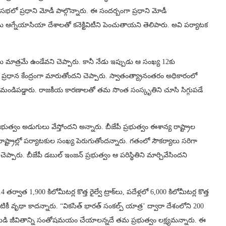
లో ప్రధాని మోడీ పాల్గొన్నారు. ఈ సందర్బంగా ప్రధాని మోడీ
ను ఆగ్నేయాసియా దేశాలతో కనెక్టివిటీని పెంచుతాయని తెలిపారు. అవి పర్యాటక
ు మాత్రమే ఉండేవని చెప్పారు. కానీ నేడు ఇప్పుడు ఆ సంఖ్య 12కు
కు ప్రధాన కేంద్రంగా మారుతోందని చెప్పారు. స్వాతంత్య్రానంతరం అధికారంలో
రని మండిపడ్డారు. రాజకీయ కారణాలతో తమ సొంత సంస్కృతిని చూసి సిగ్గుపడే
భుత్వం అడుగులు వేస్తోందని అన్నారు. బీజేపీ ప్రభుత్వం ఈశాన్య రాష్ట్రాల
 రాష్ట్రాల్లో పర్యాటకుల సంఖ్య పెరుగుతోందన్నారు. గతంలో సౌకర్యాలు సరిగా
్పారు. బీజేపీ డబుల్ ఇంజన్ ప్రభుత్వం ఆ పరిస్థితిని మార్చివేసిందని
్వాత 1,900 కిలోమీటర్ల కొత్త రైల్వే ట్రాక్‌లు, పదేళ్లలో 6,000 కిలోమీటర్ల కొత్త
ీ వృథా కాదన్నారు. “వికసిత్ భారత్ సంకల్ప్ యాత్ర’ ద్వారా దేశంలోని 200
తీయుడి జీవితాన్ని సంతోషమయం చేయాలన్నదే తమ ప్రభుత్వం లక్ష్యమన్నారు. ఈ