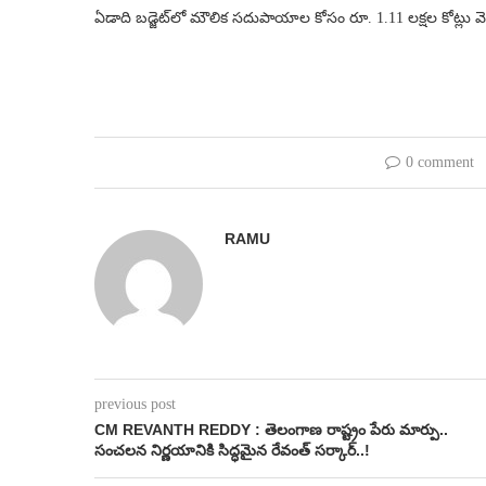
ఏడాది బడ్జెట్‌లో మౌలిక సదుపాయాల కోసం రూ. 1.11 లక్షల కోట్లు వ
0 comment
RAMU
previous post
CM REVANTH REDDY : తెలంగాణ రాష్ట్రం పేరు మార్పు..
సంచలన నిర్ణయానికి సిద్ధమైన రేవంత్ సర్కార్..!