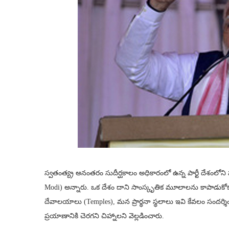
స్వతంత్య్ర అనంతరం సుదీర్ఘకాలం అధికారంలో ఉన్న పార్టీ దేశంలోని 
Modi) అన్నారు. ఒక దేశం దాని సాంస్కృతిక మూలాలను కాపాడుకోకు
దేవాలయాలు (Temples), మన ప్రార్థనా స్థలాలు ఇవి కేవలం సందర్
ప్రయాణానికి చెరగని చిహ్నాలని వెల్లడించారు.