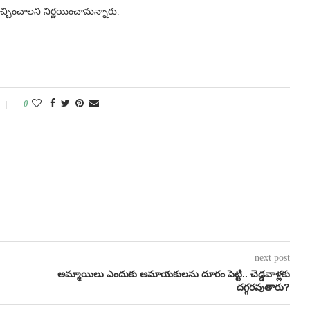
ెచ్చించాలని నిర్ణయించామన్నారు.
0
next post
అమ్మాయిలు ఎందుకు అమాయకులను దూరం పెట్టి.. చెడ్డవాళ్లకు
దగ్గరవుతారు?