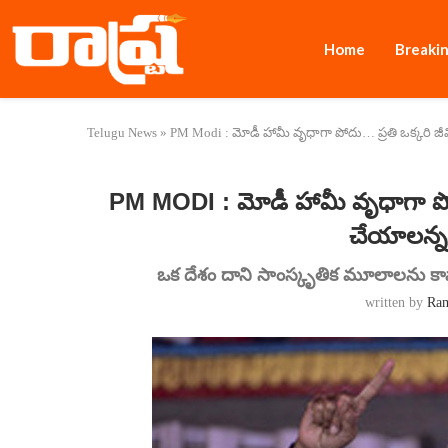
Home
Breaki
Telugu News
»
PM Modi : మోడీ హామీ వృధాగా పోదు… ప్రతి ఒక్కరి జ
PM MODI : మోడీ హామీ వృధాగా పో
చేయాలన్నద
ఒక దేశం దాని సాంస్కృతిక మూలాలను కాపా
written by
Ra