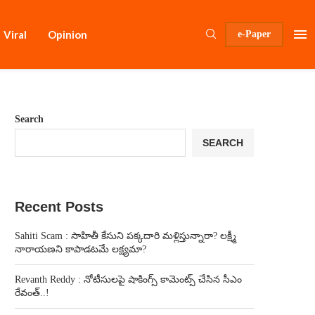
Viral
Opinion
e-Paper
Search
SEARCH
Recent Posts
Sahiti Scam : సాహితీ కేసుని పక్కదారి మళ్లిస్తున్నారా? లక్ష్మీ
నారాయణని కాపాడటమే లక్ష్యమా?
Revanth Reddy : నోటీసులపై షాకింగ్స్ కామెంట్స్ చేసిన సీఎం
రేవంత్..!