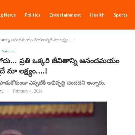
ng News
Politics
Entertainment
Health
Sports
ీవితాన్ని ఆనందమయం చేయాలన్నదే మా లక్ష్యం….!
National
దు… ప్రతి ఒక్కరి జీవితాన్ని ఆనందమయం
ే మా లక్ష్యం….!
డుకోకుండా ఎప్పటికీ అభివృద్ధి చెందదని అన్నారు.
mu
February 4, 2024