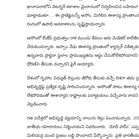
ఖానాపరాలోని వెటర్నరీ కళాశాల మైదానంలో నిర్వహించిన బహిరంగ సభ
మాట్లాడుతూ…. ఈ ప్రాజెక్టులన్నీ అసోం, మిగిలిన ఈశాన్య ప్రాంతాల
రంగంలో ఉపాధి అవకాశాలను సృష్టిస్తాయన్నారు.
అసోంలో బీజేపీ ప్రభుత్వం రాక ముందు కేవలం ఆరు మెడికల్ కాలేజీల
చేరుకుందన్నారు. అస్సాం నేడు ఈశాన్య ప్రాంతంలో క్యాన్సర్ చికిత్స
ఉన్నవారు ప్రార్థనా స్థలాల ప్రాముఖ్యతను అర్థం చేసుకోలేకపోయా
ధోరణిని తీసుకు వచ్చారని ఫైర్ అయ్యారు.
దేశంలో గృహాల విద్యుత్ బిల్లును జీరోకు తీసుకు వచ్చే దిశగా తమ ప్ర
అభివృద్ధిపై ప్రత్యేక దృష్టి సారించిందన్నారు. అసోంతో పాటు ఈశాన్య
లేకపోవడంతో ఈశాన్యాన రాష్ట్రాలకు పర్యాటకులు వచ్చేవారు కాదని చెప
వెల్లడించారు.
గత పదేళ్లలో అభివృద్ధి వ్యయాన్ని నాలుగు రెట్లు పెంచామన్నారు. 2014 తర
జాతీయ రహదారులు నిర్మించామని వివరించారు. ‘మోదీ హామీ’ ఎప్పటిక
మిలియన్ల మంది ప్రజలు లబ్ది పొందారని పేర్కొన్నారు. ప్రతి భార