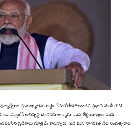
పుణ్యక్షేత్రాల ప్రాముఖ్యతను అర్థం చేసుకోలేకపోయిందని ప్రధాని మోడీ (PM
ండా ఎప్పటికీ అభివృద్ధి చెందదని అన్నారు. మన తీర్థయాత్రలు, మన
శించవలసిన ప్రదేశాలు మాత్రమే కాదన్నారు. ఇవి మన నాగరికత వేల సంవత్సరాల