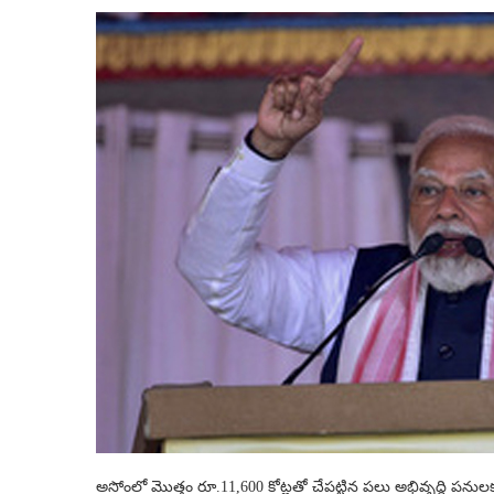
అసోంలో మొత్తం రూ.11,600 కోట్లతో చేపట్టిన పలు అభివృద్ధి పనుల