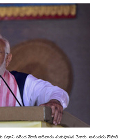
కు ప్రధాని నరేంద్ర మోడీ ఆదివారం శంకుస్థాపన చేశారు. అనంతరం గౌహతి