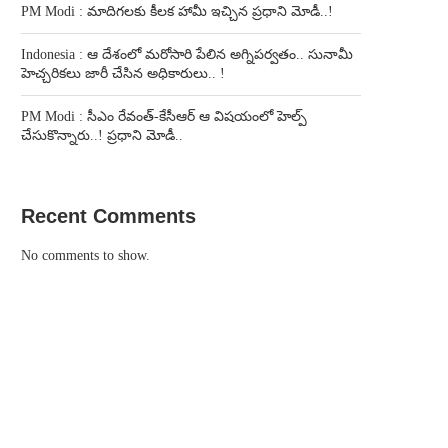
PM Modi : మాదిగలకు కీలక హామీ ఇచ్చిన ప్రధాని మోడీ..!
Indonesia : ఆ దేశంలో మరోసారి పేలిన అగ్నిపర్వతం.. సునామీ
హెచ్చరికలు జారీ చేసిన అధికారులు.. !
PM Modi : సీఎం రేవంత్-కేసీఆర్ ఆ విషయంలో హెల్ప్
చేసుకొన్నారు..! ప్రధాని మోడీ..
Recent Comments
No comments to show.