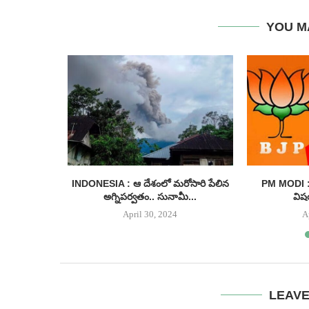
YOU M
ంగాణ నుంచే
INDONESIA : ఆ దేశంలో మరోసారి పేలిన
PM MODI : 
అగ్నిపర్వతం.. సునామీ...
విష
April 30, 2024
A
LEAV