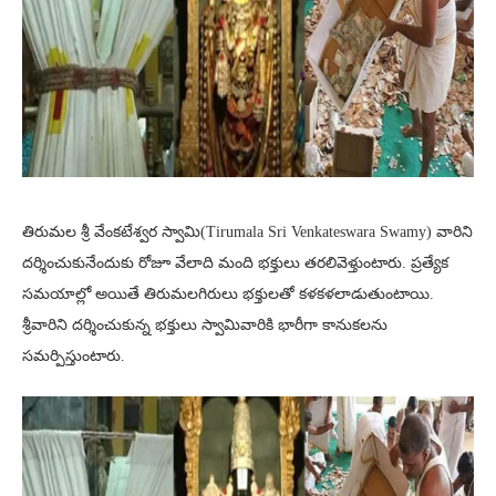
తిరుమల శ్రీ వేంకటేశ్వర స్వామి(Tirumala Sri Venkateswara Swamy) వారిని
దర్శించుకునేందుకు రోజూ వేలాది మంది భక్తులు తరలివెళ్తుంటారు. ప్రత్యేక
సమయాల్లో అయితే తిరుమలగిరులు భక్తులతో కళకళలాడుతుంటాయి.
శ్రీవారిని దర్శించుకున్న భక్తులు స్వామివారికి భారీగా కానుకలను
సమర్పిస్తుంటారు.