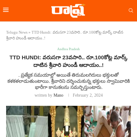
Telugu News
»
TTD Hundi: వరుసగా 23వసారి.. రూ.100కోట్ల మార్క్ దాటిన
శ్రీవారి హుండీ ఆదాయం..!
Andhra Pradesh
TTD HUNDI: వరుసగా 23వసారి.. రూ.100కోట్ల మార్క్
దాటిన శ్రీవారి హుండీ ఆదాయం..!
. ప్రత్యేక సమయాల్లో అయితే తిరుమలగిరులు భక్తులతో
కళకళలాడుతుంటాయి. శ్రీవారిని దర్శించుకున్న భక్తులు స్వామివారికి
భారీగా కానుకలను సమర్పిస్తుంటారు.
written by
Mano
February 2, 2024