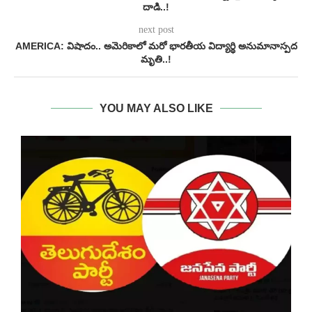
దాడి..!
next post
AMERICA: విషాదం.. అమెరికాలో మరో భారతీయ విద్యార్థి అనుమానాస్పద
మృతి..!
YOU MAY ALSO LIKE