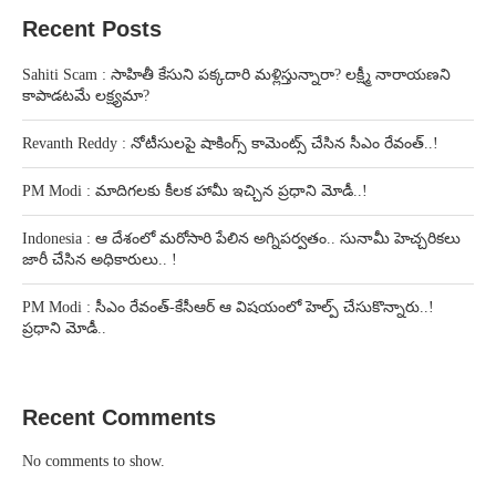
Recent Posts
Sahiti Scam : సాహితీ కేసుని పక్కదారి మళ్లిస్తున్నారా? లక్ష్మీ నారాయణని
కాపాడటమే లక్ష్యమా?
Revanth Reddy : నోటీసులపై షాకింగ్స్ కామెంట్స్ చేసిన సీఎం రేవంత్..!
PM Modi : మాదిగలకు కీలక హామీ ఇచ్చిన ప్రధాని మోడీ..!
Indonesia : ఆ దేశంలో మరోసారి పేలిన అగ్నిపర్వతం.. సునామీ హెచ్చరికలు
జారీ చేసిన అధికారులు.. !
PM Modi : సీఎం రేవంత్-కేసీఆర్ ఆ విషయంలో హెల్ప్ చేసుకొన్నారు..!
ప్రధాని మోడీ..
Recent Comments
No comments to show.