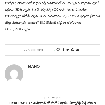
మరోవైపు తిరుమలలో భక్తుల రద్దీ కొనసాగుతోంది. తొమ్మిది కంపార్టుమెంట్లలో
భక్తులు వేచిఉన్నారు. శ్రీవారి సర్వదర్శనానికి ఆరు గంటల సమయం
పడుతున్నట్లు టీటీడీ వెల్లడించింది. గురువారం 57,223 మంది భక్తులు శ్రీవారిని
దర్శించుకున్నారు. అందులో 18,015మంది భక్తులు తలనీలాలు
సమర్పించుకున్నారు.
0 comment
0
MANO
previous post
HYDERABAD : శంషాబాద్ లో మరో విషాదం..చిన్నారిపై వీధి కుక్కల