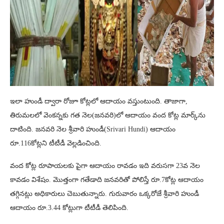
ఇలా హుండీ ద్వారా రోజూ కోట్లలో ఆదాయం వస్తుంటుంది. తాజాగా,
తిరుమలలో వెంకన్నకు గత నెల(జనవరి)లో ఆదాయం వంద కోట్ల మార్క్‌ను
దాటింది. జనవరి నెల శ్రీవారి హుండీ(Srivari Hundi) ఆదాయం
రూ.116కోట్లని టీటీడీ వెల్లడించింది.
వంద కోట్ల రూపాయలకు పైగా ఆదాయం రావడం ఇది వరుసగా 23వ నెల
కావడం విశేషం. మొత్తంగా గతేడాది జనవరితో పోలిస్తే రూ.7కోట్ల ఆదాయం
తగ్గినట్లు అధికారులు చెబుతున్నారు. గురువారం ఒక్కరోజే శ్రీవారి హుండీ
ఆదాయం రూ.3.44 కోట్లుగా టీటీడీ తెలిపింది.