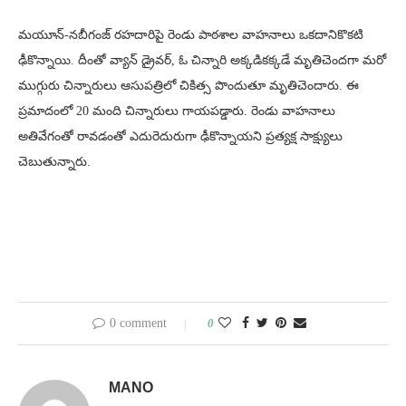
మయూన్-నబీగంజ్ రహదారిపై రెండు పాఠశాల వాహనాలు ఒకదానికొకటి
ఢీకొన్నాయి. దీంతో వ్యాన్ డ్రైవర్, ఓ చిన్నారి అక్కడికక్కడే మృతిచెందగా మరో
ముగ్గురు చిన్నారులు ఆసుపత్రిలో చికిత్స పొందుతూ మృతిచెందారు. ఈ
ప్రమాదంలో 20 మంది చిన్నారులు గాయపడ్డారు. రెండు వాహనాలు
అతివేగంతో రావడంతో ఎదురెదురుగా ఢీకొన్నాయని ప్రత్యక్ష సాక్ష్యులు
చెబుతున్నారు.
0 comment
0
MANO