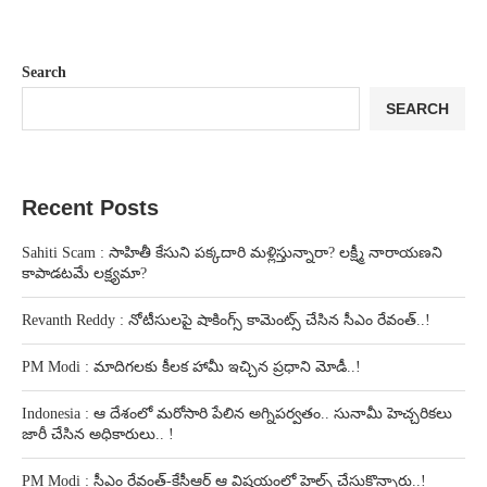
Search
SEARCH
Recent Posts
Sahiti Scam : సాహితీ కేసుని పక్కదారి మళ్లిస్తున్నారా? లక్ష్మీ నారాయణని
కాపాడటమే లక్ష్యమా?
Revanth Reddy : నోటీసులపై షాకింగ్స్ కామెంట్స్ చేసిన సీఎం రేవంత్..!
PM Modi : మాదిగలకు కీలక హామీ ఇచ్చిన ప్రధాని మోడీ..!
Indonesia : ఆ దేశంలో మరోసారి పేలిన అగ్నిపర్వతం.. సునామీ హెచ్చరికలు
జారీ చేసిన అధికారులు.. !
PM Modi : సీఎం రేవంత్-కేసీఆర్ ఆ విషయంలో హెల్ప్ చేసుకొన్నారు..!