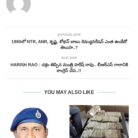
previous post
1980లో NTR, ANR, కృష్ణ‌, శోభ‌న్ బాబు రెమ్యునరేష‌న్ ఎంత ఉండేదో
తెలుసా..?
next post
HARISH RAO : చక్రం తిప్పిన మంత్రి హరీష్ రావు.. బీఆర్ఎస్‌ గాలానికి
కాంగ్రెస్ చేప..!!
YOU MAY ALSO LIKE