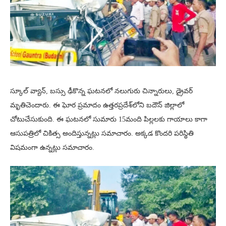
స్కూల్ వ్యాన్, బస్సు ఢీకొన్న ఘటనలో నలుగురు చిన్నారులు, డ్రైవర్
మృతిచెందారు. ఈ ఘోర ప్రమాదం ఉత్తరప్రదేశ్‌లోని బదౌన్ జిల్లాలో
చోటుచేసుకుంది. ఈ ఘటనలో సుమారు 15మంది పిల్లలకు గాయాలు కాగా
ఆసుపత్రిలో చికిత్స అందిస్తున్నట్లు సమాచారం. అక్కడ కొందరి పరిస్థితి
విషమంగా ఉన్నట్లు సమాచారం.