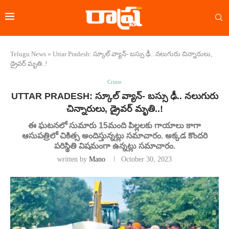
Telugu News
»
Uttar Pradesh: స్కూల్ వ్యాన్‌- బస్సు ఢీ.. నలుగురు చిన్నారులు,
డ్రైవర్ మృతి..!
Crime
UTTAR PRADESH: స్కూల్ వ్యాన్‌- బస్సు ఢీ.. నలుగురు
చిన్నారులు, డ్రైవర్ మృతి..!
ఈ ఘటనలో సుమారు 15మంది పిల్లలకు గాయాలు కాగా
ఆసుపత్రిలో చికిత్స అందిస్తున్నట్లు సమాచారం. అక్కడ కొందరి
పరిస్థితి విషమంగా ఉన్నట్లు సమాచారం.
written by
Mano
October 30, 2023