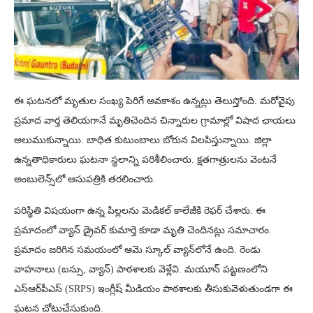
ఈ ఘటనలో మృతుల సంఖ్య పెరిగే అవకాశం ఉన్నట్లు తెలుస్తోంది. మరోవైపు
ప్రమాద వార్త తెలియగానే మృతిచెందిన చిన్నారుల గ్రామాల్లో విషాద ఛాయలు
అలుముకున్నాయి. బాధిత కుటుంబాలు బోరున విలపిస్తున్నాయి. జిల్లా
ఉన్నతాధికారులు ఘటనా స్థలాన్ని పరిశీలించారు. క్షతగాత్రులను వెంటనే
అంబులెన్స్‌లో ఆసుపత్రికి తరలించారు.
పరిస్థితి విషయంగా ఉన్న పిల్లలను మెడికల్ కాలేజీకి రెఫర్ చేశారు. ఈ
ప్రమాదంలో వ్యాన్ డ్రైవర్ కుమార్తె కూడా మృతి చెందినట్లు సమాచారం.
ప్రమాదం జరిగిన సమయంలో ఆమె స్కూల్ వ్యాన్‌లోనే ఉంది. రెండు
వాహనాలు (బస్సు, వ్యాన్) పాఠశాలకు వెళ్లేవి. మయూన్ పట్టణంలోని
ఎస్ఆర్‌పీఎస్ (SRPS) ఇంగ్లీష్ మీడియం పాఠశాలకు తీసుకువెళుతుండగా ఈ
ఘటన చోటుచేసుకుంది.