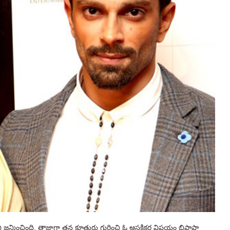
వి జన్మించింది. తాజాగా తన కూతురు గురించి ఓ ఆసక్తికర విషయం బిపాషా