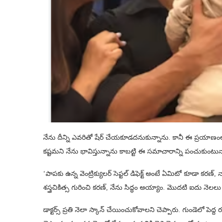
నేను దీన్ని ఎవరితో షేర్ చేయకూడదనుకున్నాను. కానీ ఈ ప్రయాణ
కష్టమని నేను భావిస్తున్నాను కాబట్టి ఈ సమాచారాన్ని పంచుకుంటున్నా
‘పాపకు ఉన్న వెంట్రిక్యులర్‌ సెప్టల్‌ డిఫెక్ట్‌ అంటే ఏమిటో కూడా క
శస్త్రచికిత్స గురించి కరణ్, నేను సిద్ధం అయ్యాం. మొదటి ఐదు నె
డాక్టర్స్ ప్రతి నెలా స్కాన్‌ చేయించుకోవాలని చెప్పారు. గుండెలో