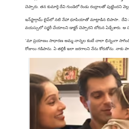
చెప్పారు. తన కుమార్తె దేవి గుండెలో రెండు రంధ్రాలతో పుట్టిందని వెల్
ఇన్‌స్టాగ్రామ్ లైవ్‌లో నటి నేహా ధూపియాతో మాట్లాడిన బిపాసా.. దేవ
వయస్సులో సర్జరీ చేయాలని డాక్టర్ చెప్పారని బోరున ఏడ్చేశారు.
‘మా ప్రయాణం సాధారణ అమ్మ-నాన్నల కంటే చాలా భిన్నంగా సాగింది
రోజులు గడిపాను. ఏ తల్లికీ ఇలా జరగాలని నేను కోరుకోను. నాకు పాప 