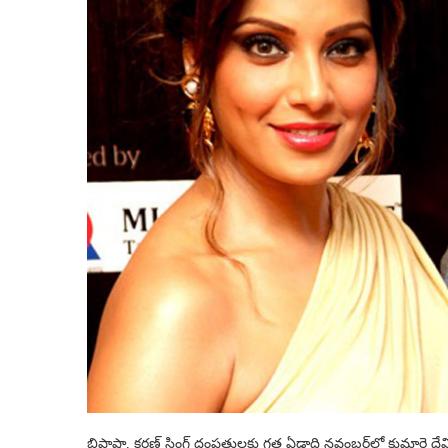
బిపాషా, కరణ్ సింగ్‌ దంపతులకు గత ఏడాది నవంబర్‌లో కుమార్తె దే