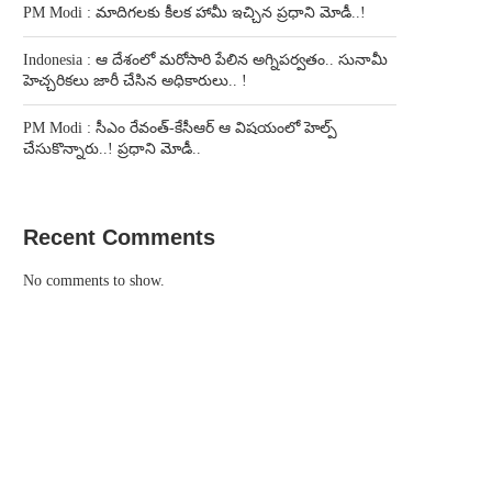
PM Modi : మాదిగలకు కీలక హామీ ఇచ్చిన ప్రధాని మోడీ..!
Indonesia : ఆ దేశంలో మరోసారి పేలిన అగ్నిపర్వతం.. సునామీ
హెచ్చరికలు జారీ చేసిన అధికారులు.. !
PM Modi : సీఎం రేవంత్-కేసీఆర్ ఆ విషయంలో హెల్ప్
చేసుకొన్నారు..! ప్రధాని మోడీ..
Recent Comments
No comments to show.