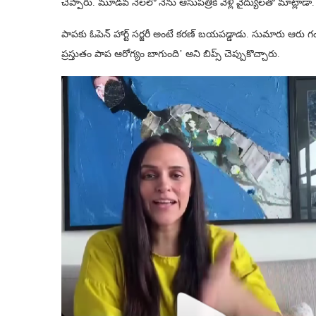
చెప్పారు. మూడవ నెలలో నేను ఆసుపత్రికి వెళ్లి వైద్యులతో మాట్లాడా. పాప
పాపకు ఓపెన్‌ హార్ట్‌ సర్జరీ అంటే కరణ్ బయపడ్డాడు. సుమారు ఆరు గంట
ప్రస్తుతం పాప ఆరోగ్యం బాగుంది’ అని బిప్స్ చెప్పుకొచ్చారు.