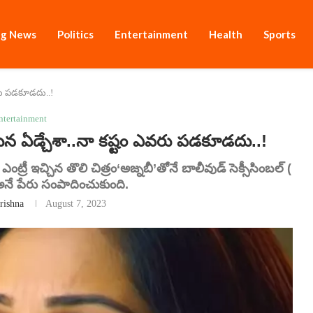
ng News
Politics
Entertainment
Health
Sports
వరు పడకూడదు..!
ntertainment
 ఏడ్చేశా..నా కష్టం ఎవరు పడకూడదు..!
ీ ఇచ్చిన తొలి చిత్రం‘అజ్నబీ’తోనే బాలీవుడ్ సెక్సీసింబల్ (
ే పేరు సంపాదించుకుంది.
rishna
August 7, 2023