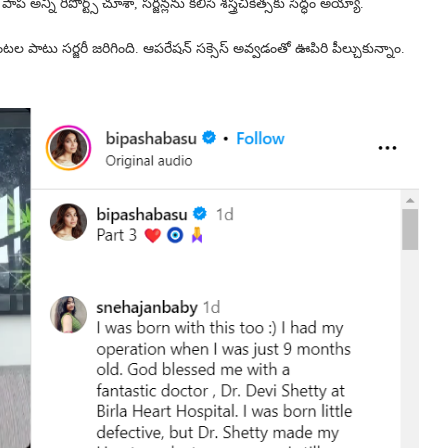
 అన్ని రిపోర్ట్స్ చూశా, సర్జన్లను కలిసి శస్త్రచికిత్సకు సిద్ధం అయ్యా.
ల పాటు సర్జరీ జరిగింది. ఆపరేషన్‌ సక్సెస్‌ అవ్వడంతో ఊపిరి పీల్చుకున్నాం.