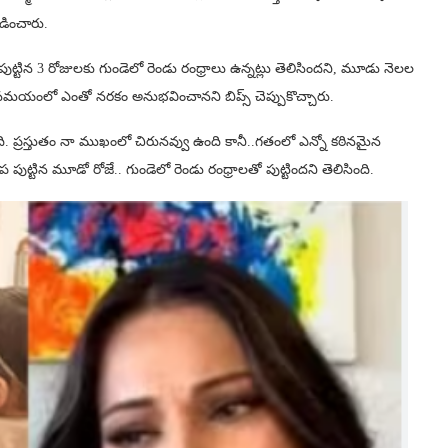
లడించారు.
ి పుట్టిన 3 రోజులకు గుండెలో రెండు రంధ్రాలు ఉన్నట్లు తెలిసిందని, మూడు నెలల
 ఆ సమయంలో ఎంతో నరకం అనుభవించానని బిప్స్ చెప్పుకొచ్చారు.
. ప్రస్తుతం నా ముఖంలో చిరునవ్వు ఉంది కానీ..గతంలో ఎన్నో కఠినమైన
పుట్టిన మూడో రోజే.. గుండెలో రెండు రంధ్రాలతో పుట్టిందని తెలిసింది.