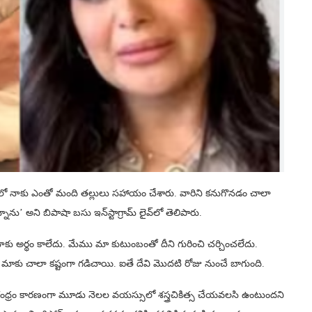
ంలో నాకు ఎంతో మంది తల్లులు సహాయం చేశారు. వారిని కనుగొనడం చాలా
ను’ అని బిపాషా బసు ఇన్‌స్టాగ్రామ్ లైవ్‌లో తెలిపారు.
రణ్, నాకు అర్థం కాలేదు. మేము మా కుటుంబంతో దీని గురించి చర్చించలేదు.
లలు మాకు చాలా కష్టంగా గడిచాయి. ఐతే దేవి మొదటి రోజు నుంచే బాగుంది.
 పెద్ద రంధ్రం కారణంగా మూడు నెలల వయస్సులో శస్త్రచికిత్స చేయవలసి ఉంటుందని