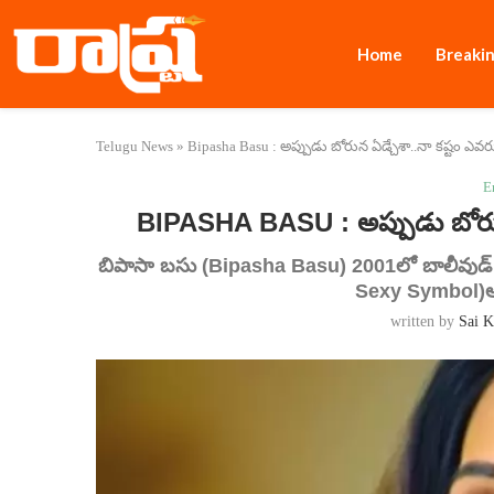
Home
Breaki
Telugu News
»
Bipasha Basu : అప్పుడు బోరున ఏడ్చేశా..నా కష్టం ఎ
E
BIPASHA BASU : అప్పుడు బోరున
బిపాసా బసు (Bipasha Basu) 2001లో బాలీవుడ్ ఎంట్ర
Sexy Symbol)అన
written by
Sai K