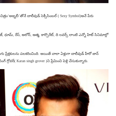
ిత్రం‘అజ్నబీ’తోనే బాలీవుడ్ సెక్సీసింబల్ ( Sexy Symbol)అనే పేరు
జ్, ధూమ్, రేస్, అలోన్, ఆత్మ, కార్పొరేట్, ది లవర్స్ లాంటి ఎన్నో హిట్ సినిమాల్లో
గు ప్రేక్షకులను పలకరించింది. అయితే చాలా ఏళ్లుగా బాలీవుడ్ హీరో జాన్
గ్రోవర్‌( Karan singh grover )ని ప్రేమించి పెళ్లి చేసుకున్నారు.