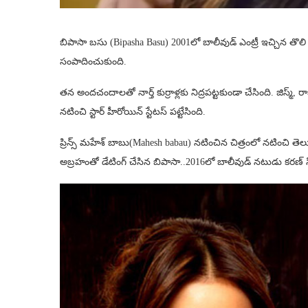
బిపాసా బసు (Bipasha Basu) 2001లో బాలీవుడ్ ఎంట్రీ ఇచ్చిన తొలి చ
సంపాదించుకుంది.
తన అందచందాలతో నార్త్ కుర్రాళ్లకు నిద్రపట్టకుండా చేసింది. జిస్మ్, రా
నటించి స్టార్ హీరోయిన్ స్టేటస్ పట్టేసింది.
ప్రిన్స్ మహేశ్ బాబు(Mahesh babau) నటించిన చిత్రంలో నటించి తెలు
అబ్రహంతో డేటింగ్ చేసిన బిపాసా..2016లో బాలీవుడ్ నటుడు కరణ్ సింగ్‌ 