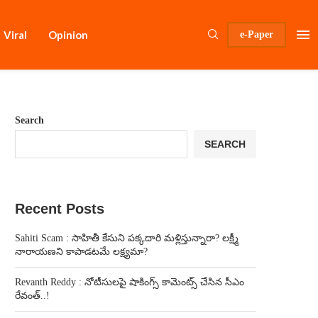
Viral
Opinion
e-Paper
Search
SEARCH
Recent Posts
Sahiti Scam : సాహితీ కేసుని పక్కదారి మళ్లిస్తున్నారా? లక్ష్మీ
నారాయణని కాపాడటమే లక్ష్యమా?
Revanth Reddy : నోటీసులపై షాకింగ్స్ కామెంట్స్ చేసిన సీఎం
రేవంత్..!