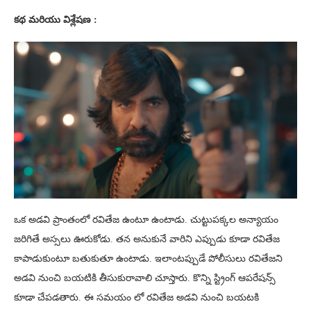
కథ మరియు విశ్లేషణ :
ఒక అడవి ప్రాంతంలో రవితేజ ఉంటూ ఉంటాడు. చుట్టుపక్కల అన్యాయం
జరిగితే అస్సలు ఊరుకోడు. తన అనుకునే వారిని ఎప్పుడు కూడా రవితేజ
కాపాడుకుంటూ బతుకుతూ ఉంటాడు. ఇలాంటప్పుడే పోలీసులు రవితేజని
అడవి నుంచి బయటికి తీసుకురావాలి చూస్తారు. కొన్ని స్ట్రింగ్ ఆపరేషన్స్
కూడా చేపడతారు. ఈ సమయం లో రవితేజ అడవి నుంచి బయటకి