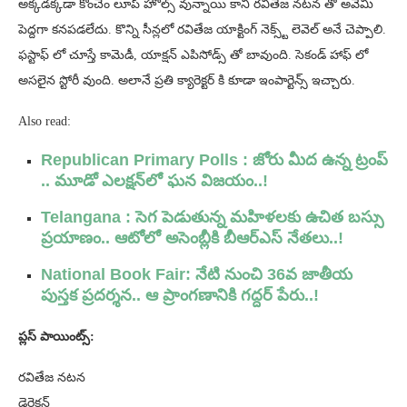
అక్కడక్కడా కొంచెం లూప్ హోల్స్ వున్నాయి కానీ రవితేజ నటన తో అవేమి
పెద్దగా కనపడలేదు. కొన్ని సీన్లలో రవితేజ యాక్టింగ్ నెక్స్ట్ లెవెల్ అనే చెప్పాలి.
ఫస్టాఫ్ లో చూస్తే కామెడీ, యాక్షన్ ఎపిసోడ్స్ తో బావుంది. సెకండ్ హాఫ్ లో
అసలైన స్టోరీ వుంది. అలానే ప్రతి క్యారెక్టర్ కి కూడా ఇంపార్టెన్స్ ఇచ్చారు.
Also read:
Republican Primary Polls : జోరు మీద ఉన్న ట్రంప్​
.. మూడో ఎలక్షన్​లో ఘన విజయం..!
Telangana : సెగ పెడుతున్న మహిళలకు ఉచిత బస్సు
ప్రయాణం.. ఆటోలో అసెంబ్లీకి బీఆర్‌ఎస్‌ నేతలు..!
National Book Fair: నేటి నుంచి 36వ జాతీయ
పుస్తక ప్రదర్శన.. ఆ ప్రాంగణానికి గద్దర్ పేరు..!
ప్లస్ పాయింట్స్:
రవితేజ నటన
డైరెక్షన్