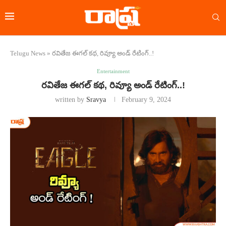
Telugu News
»
రవితేజ ఈగల్ కథ, రివ్యూ అండ్ రేటింగ్..!
Entertainment
రవితేజ ఈగల్ కథ, రివ్యూ అండ్ రేటింగ్..!
written by
Sravya
February 9, 2024