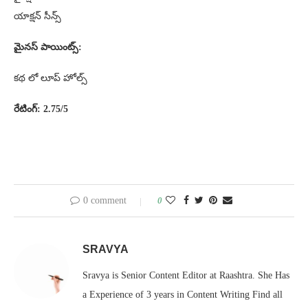
యాక్షన్ సీన్స్
మైనస్ పాయింట్స్:
కథ లో లూప్ హోల్స్
రేటింగ్: 2.75/5
0 comment
0
SRAVYA
Sravya is Senior Content Editor at Raashtra. She Has
a Experience of 3 years in Content Writing Find all