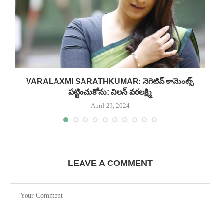
VARALAXMI SARATHKUMAR: నెగెటివ్ కామెంట్స్‌
పట్టించుకోను: విలన్ వరలక్ష్మి
April 29, 2024
LEAVE A COMMENT