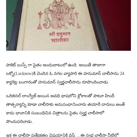
పాకెట్ బుస్స్ గా సైతం అందుబాటులో ఉంది. అయితే తాజాగా
లక్నో(Lucknow)కి చెందిన ఓ నగల వ్యాపారి ఈ హనుమాన్ చాలీసాను 24
క్యారెట్ల బంగారంతో హనుమాన్ స్వర్ణచాలీసాను రూపొందించాడు.
ఒరిజినల్ లాంగ్వేజ్ అయిన అవధి భాషలోని శ్లోకాలతో పాటూ హిందీ
తాత్పర్యాన్ని కూడా చాలీసాకు అనుసంధానించారు తయారీ దారులు.అంతే
కాదు భావానికి సంబంధిచిన చిత్రాలను సైతం స్వర్ణ చాలీసాలో
పొందుపరిచాడు.
ఇక ఈ చాలీసా ప్రత్యేకతల విషయానికి వస్తే …ఈ స్వర్ణ చాలీసా నీటిలో