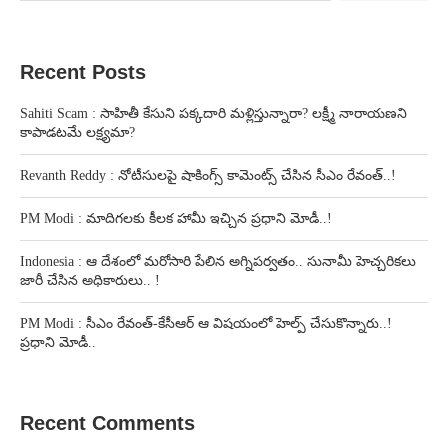
Recent Posts
Sahiti Scam : సాహితీ కేసుని పక్కదారి మళ్లిస్తున్నారా? లక్ష్మీ నారాయణని
కాపాడటమే లక్ష్యమా?
Revanth Reddy : నోటీసులపై షాకింగ్స్ కామెంట్స్ చేసిన సీఎం రేవంత్..!
PM Modi : మాదిగలకు కీలక హామీ ఇచ్చిన ప్రధాని మోడీ..!
Indonesia : ఆ దేశంలో మరోసారి పేలిన అగ్నిపర్వతం.. సునామీ హెచ్చరికలు
జారీ చేసిన అధికారులు.. !
PM Modi : సీఎం రేవంత్-కేసీఆర్ ఆ విషయంలో హెల్ప్ చేసుకొన్నారు..!
ప్రధాని మోడీ..
Recent Comments