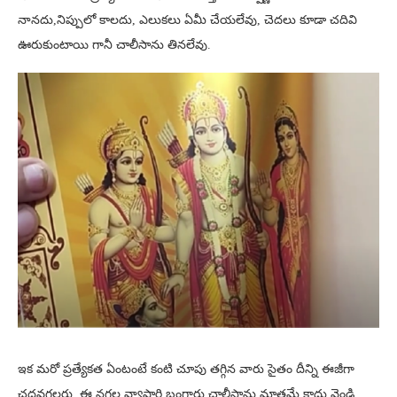
నానదు,నిప్పులో కాలదు, ఎలుకలు ఏమీ చేయలేవు, చెదలు కూడా చదివి
ఊరుకుంటాయి గానీ చాలీసాను తినలేవు.
ఇక మరో ప్రత్యేకత ఏంటంటే కంటి చూపు తగ్గిన వారు సైతం దీన్ని ఈజీగా
చదవగలరు. ఈ నగల వ్యాపారి బంగారు చాలీసాను మాత్రమే కాదు వెండి