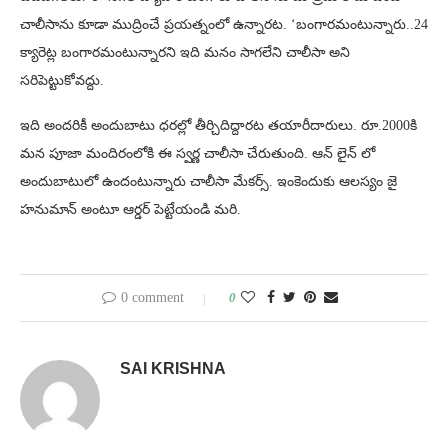
చాలీసాను కూడా ముద్రించే ప్రయత్నంలో ఉన్నారట. ‘బంగారమంటున్నారు..24
క్యారెట్ల బంగారమంటున్నారని ఇది మనం సాగలేని చాలీసా అని
సరిపెట్టుకోవద్దు.
ఇది అందరికీ అందుబాటు ధరల్లో తీర్చిదిద్దారట తయారీదారులు. రూ.2000కి
మన పూజా మందిరంలోకి ఈ స్వర్ణ చాలీసా చేరుతుంది. ఆన్ లైన్ లో
అందుబాటులో ఉందంటున్నారు చాలీసా మేకర్స్. ఇంకెందుకు ఆలస్యం జై
హనుమాన్ అంటూ ఆర్డర్ పెట్టేయండి మరి.
0 comment
0
SAI KRISHNA