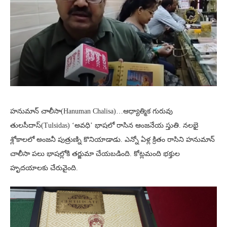
హనుమాన్ చాలీసా(Hanuman Chalisa)…ఆధ్యాత్మిక గురువు
తులసీదాస్(Tulsidas) ‘అవధి’ భాషలో రాసిన ఆంజనేయ స్తుతి. నలభై
శ్లోకాలలో అంజనీ పుత్రుణ్ని కొనియాడాడు. ఎన్నో ఏళ్ల క్రితం రాసిని హనుమాన్
చాలీసా పలు భాషల్లోకి తర్జుమా చేయబడింది. కోట్లమంది భక్తుల
హృదయాలకు చేరువైంది.