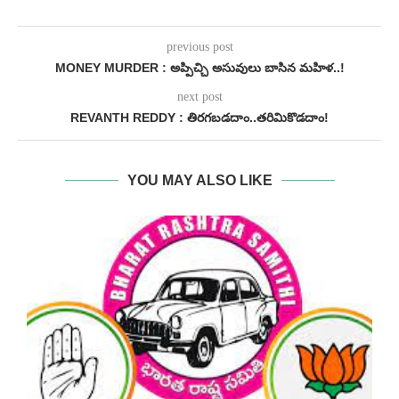
previous post
MONEY MURDER : అప్పిచ్చి అసువులు బాసిన మహిళ..!
next post
REVANTH REDDY : తిరగబడదాం..తరిమికొడదాం!
YOU MAY ALSO LIKE