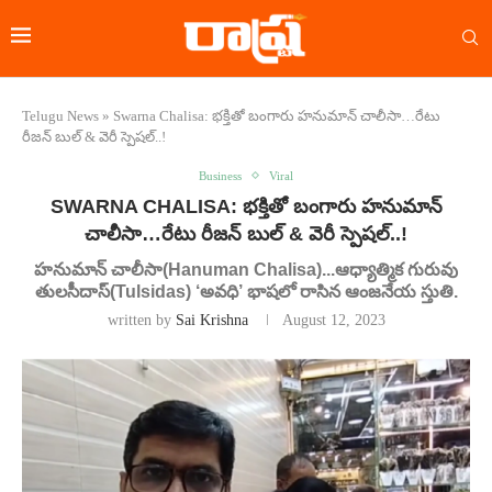
Telugu News
»
Swarna Chalisa: భక్తితో బంగారు హనుమాన్ చాలీసా…రేటు
రీజన్ బుల్ & వెరీ స్పెషల్..!
Business
Viral
SWARNA CHALISA: భక్తితో బంగారు హనుమాన్
చాలీసా…రేటు రీజన్ బుల్ & వెరీ స్పెషల్..!
హనుమాన్ చాలీసా(Hanuman Chalisa)...ఆధ్యాత్మిక గురువు
తులసీదాస్(Tulsidas) ‘అవధి’ భాషలో రాసిన ఆంజనేయ స్తుతి.
written by
Sai Krishna
August 12, 2023