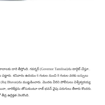
వాదాలకు దారి తీస్తోంది. గవర్నర్ (Governor Tamilisai)ను టార్గెట్ చేస్తూ..
ాల బాట పట్టారు. శనివారం ఉదయం 6 గంటల నుంచి 8 గంటల వరకు బస్సులు
్‌ (Raj Bhavan)ను ముట్టడించారు. మొదట వీరిని పోలీసులు విశ్వేశ్వరయ్య
. అయినా, బారికేడ్లను తోసుకుంటూ రాజ్ భవన్ వైపు పరుగులు తీశారు కొందరు.
వ్ర ఉద్రిక్తత నెలకొంది.