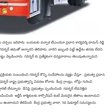
 చర్చలు జరిపారు. బయటకు వచ్చాక టీఎంయూ ప్రధాన కార్యదర్శి థామస్‌ రెడ్డి
నర్‌ తమతో అన్నారని తెలిపారు. వారిని ఇబ్బంది పెట్టే ఉద్దేశం తనకు లేదని
నట్టు వెల్లడించారు. గవర్నర్‌ కు ప్రత్యేకంగా ధన్యవాదాలు తెలుపుతున్నామని
ియకు సంబంధించి గవర్నర్ కొన్ని సందేహాలను వ్యక్తం చేస్తూ.. ప్రభుత్వ ప్రధాన
నర్ రాష్ట్ర ప్రభుత్వాన్ని వివరణ కోరారు. కేంద్ర గ్రాంట్లు, లోన్లు గురించి
రిటీ లేదన్నారు. దీనిపై ప్రభుత్వం స్పందించింది. గవర్నర్‌ లేవనెత్తిన
ించింది. ఆర్టీసీ కార్మికులకు కార్పొరేషన్‌ కంటే మెరుగైన జీతాలు ఉంటాయని
ంశాలు ఉంటాయని తెలిపింది. కేంద్ర ప్రభుత్వ వాటా, 9వ షెడ్యూల్‌ సమస్యలను