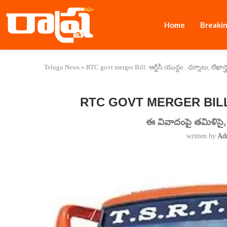
Home
Breaki
Telugu News
»
RTC govt merger Bill: ఆర్టీసీ యుద్ధం.. ధర్నాలు, లేఖాస్త్
RTC GOVT MERGER BILL: ఆర్టీ
ఈ వివాదంపై తమిళిసై,
written by
Ad