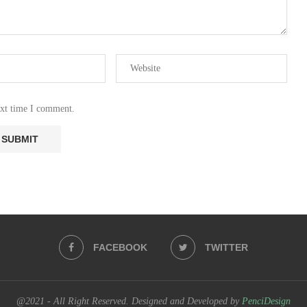
ext time I comment.
FACEBOOK
TWITTER
@2021 - All Right Reserved. Designed and Developed by
PenciDesign