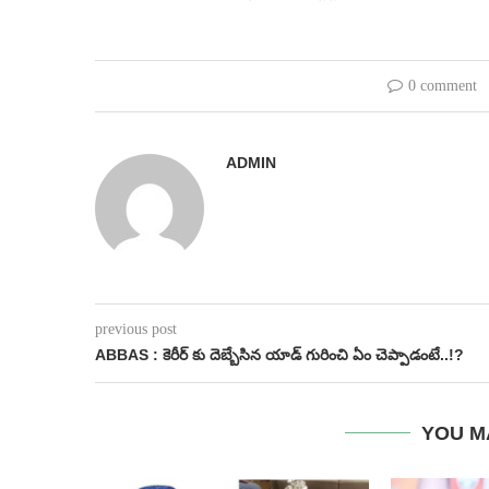
0 comment
ADMIN
previous post
ABBAS : కెరీర్ కు దెబ్బేసిన యాడ్ గురించి ఏం చెప్పాడంటే..!?
YOU M