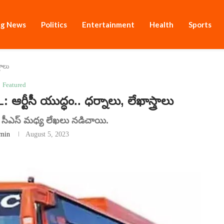
ng News
Politics
Entertainment
Health
Sports
రాలు
Featured
సీ యుద్ధం.. ధర్నాలు, లేఖాస్త్రాలు
 సీఎస్ మధ్య లేఖలు నడిచాయి.
min
August 5, 2023