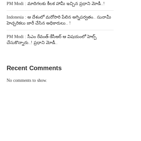
PM Modi : మాదిగలకు కీలక హామీ ఇచ్చిన ప్రధాని మోడీ..!
Indonesia : ఆ దేశంలో మరోసారి పేలిన అగ్నిపర్వతం.. సునామీ
హెచ్చరికలు జారీ చేసిన అధికారులు.. !
PM Modi : సీఎం రేవంత్-కేసీఆర్ ఆ విషయంలో హెల్ప్
చేసుకొన్నారు..! ప్రధాని మోడీ..
Recent Comments
No comments to show.