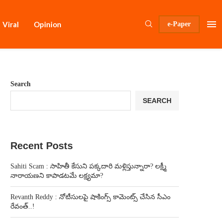
Viral
Opinion
e-Paper
Search
SEARCH
Recent Posts
Sahiti Scam : సాహితీ కేసుని పక్కదారి మళ్లిస్తున్నారా? లక్ష్మీ
నారాయణని కాపాడటమే లక్ష్యమా?
Revanth Reddy : నోటీసులపై షాకింగ్స్ కామెంట్స్ చేసిన సీఎం
రేవంత్..!