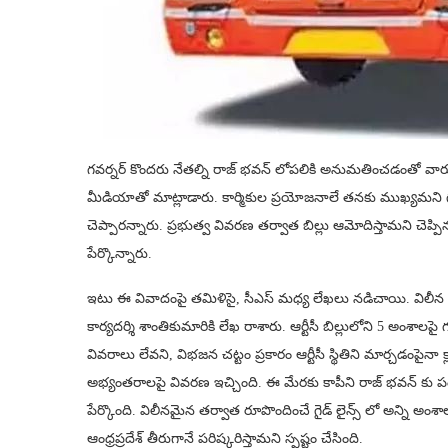
గవర్నర్ కొందరు నేతల్ని రాజ్ భవన్ లోపలికి అనుమతించడంతో వారు
మీడియాతో మాట్లాడారు. కార్మికుల ప్రయోజనాలే తనకు ముఖ్యమని గవర్
చెప్పారన్నారు. ప్రభుత్వ వివరణ తర్వాత బిల్లు ఆమోదిస్తామని చెప్పి
పేర్కొన్నారు.
ఇటు ఈ వివాదంపై తమిళిసై, సీఎస్ మధ్య లేఖలు నడిచాయి. విలీన ప్రక్ర
కార్యదర్శి శాంతికుమారికి లేఖ రాశారు. ఆర్టీసీ బిల్లులోని 5 అంశాలపై గవర్
వివరాలు లేవని, విభజన చట్టం ప్రకారం ఆర్టీసీ స్థితిని మార్చడంపైనా క్లా
అభ్యంతరాలపై వివరణ ఇచ్చింది. ఈ మేరకు కాపీని రాజ్‌ భవన్‌ కు పంప
పేర్కొంది. విలీనమైన తర్వాత రూపొందించే గైడ్‌ లైన్స్‌ లో అన్ని అ
ఆంధ్రప్రదేశ్‌ తీరుగానే పరిష్కరిస్తామని స్పష్టం చేసింది.