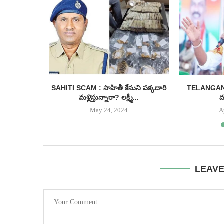
గ్ని పరీక్షలా
SAHITI SCAM : సాహితీ కేసుని పక్కదారి
TELANGANA 
మళ్లిస్తున్నారా? లక్ష్మీ...
మ
May 24, 2024
A
LEAV