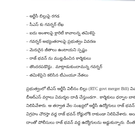
– ఆర్టీసీ బిల్లుపై రగడ
– సీఎస్ కు గవర్నర్ లేఖ
– ఐదు అంశాలపై క్లారిటీ కావాలన్న తమిళిసై
– గవర్నర్‌ అభ్యంతరాలపై ప్రభుత్వం వివరణ
– మెరుగైన జీతాలు ఉంటాయని స్పష్టం
– రాజ్ భవన్ ను ముట్టడించిన కార్మికులు
– తొందరపడొద్దు.. మాట్లాడుకుందామన్న గవర్నర్
– తమిళిసైని కలిసిన టీఎంయూ నేతలు
ప్రభుత్వంలో టీఎస్‌ ఆర్టీసీ విలీనం బిల్లు (RTC govt merger Bill) వి
బీఆర్ఎస్ వర్గాలు విమర్శల దాడి చేస్తుండగా.. కార్మికులు ధర్న
నిలిపివేశారు. ఆ తర్వాత వేల సంఖ్యలో ఆర్టీసీ ఉద్యోగులు రాజ్ భవన
విగ్రహం చౌరస్తా వద్ద రాజ్ భవన్ రోడ్డులోకి రాకుండా నిలిపివేశారు
దాంతో పోలీసులు రాజ్ భవన్ వద్ద ఉద్యోగులను అడ్డుకున్నారు. దీంతో తీ