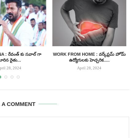
: రేవంత్ కు సవాల్ గా
WORK FROM HOME : వర్క్‌ఫ్రమ్ హోమ్
ారిన రైతు...
ఉద్యోగులకు హెచ్చరిక.....
pril 28, 2024
April 28, 2024
E A COMMENT