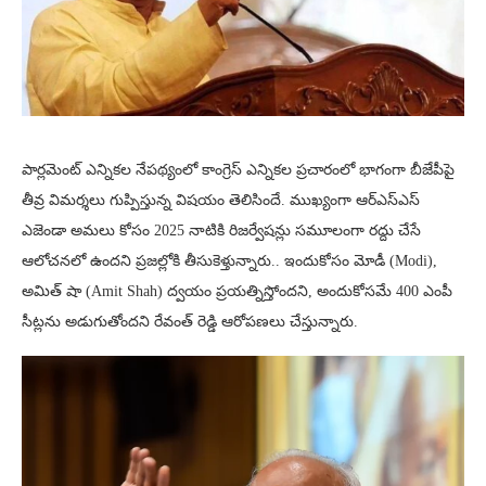
పార్లమెంట్ ఎన్నికల నేపథ్యంలో కాంగ్రెస్ ఎన్నికల ప్రచారంలో భాగంగా బీజేపీపై
తీవ్ర విమర్శలు గుప్పిస్తున్న విషయం తెలిసిందే. ముఖ్యంగా ఆర్ఎస్ఎస్
ఎజెండా అమలు కోసం 2025 నాటికి రిజర్వేషన్లు సమూలంగా రద్దు చేసే
ఆలోచనలో ఉందని ప్రజల్లోకి తీసుకెళ్తున్నారు.. ఇందుకోసం మోడీ (Modi),
అమిత్ షా (Amit Shah) ద్వయం ప్రయత్నిస్తోందని, అందుకోసమే 400 ఎంపీ
సీట్లను అడుగుతోందని రేవంత్ రెడ్డి ఆరోపణలు చేస్తున్నారు.