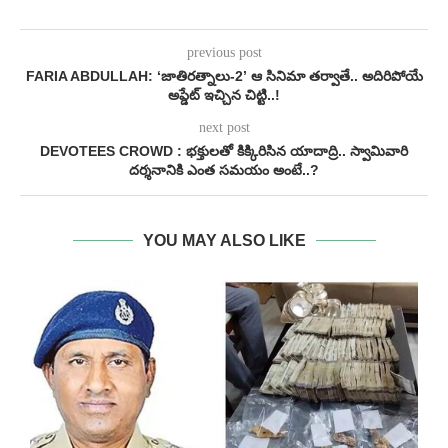
previous post
FARIA ABDULLAH: ‘జాతిరత్నాలు-2’ ఆ సినిమా తర్వాతే.. అదిరిపోయే
అప్డేట్ ఇచ్చిన చిట్టి..!
next post
DEVOTEES CROWD : భక్తులతో కిక్కిరిసిన యాదాద్రి.. స్వామివారి
దర్శనానికి ఎంత సమయం అంటే..?
YOU MAY ALSO LIKE