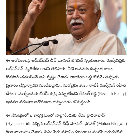
ఈ ఆరోపణలపై ఆర్ఎస్ఎస్ చీఫ్ మోహన్ భగవత్ స్పందించారు. రిజర్వేషన్లకు
ఆర్ఎస్ఎస్ వ్యతిరేకం కాదని తెలిపారు. వీటి అవసరం ఉన్నంత కాలం
కొనసాగించవలసిందే అని స్పష్టం చేశారు. రాజకీయ లబ్ధి కోసమే తప్పుడు
ప్రచారం చేస్తున్నారని మండిపడ్డారు.. మరోవైపు 2025 నాటికి రిజర్వేషన్ రహిత
దేశంగా మార్చేందుకు బీజేపీ కుట్ర పన్నుతోందని రేవంత్ రెడ్డి (Revanth Reddy)
ఇటీవల వరుసగా ఆరోపణలు గుప్పించడం కనిపిస్తుంది.
ఈ నేపథ్యంలో ఓ కార్యక్రమంలో పాల్గొనేందుకు నేడు హైదరాబాద్
(Hyderabad)కు వచ్చిన ఆర్ఎస్ఎస్ చీఫ్ మోహన్ భగవత్ (Mohan Bhagwat)
కీలక వ్యాఖ్యలు చేశారు. సీఎం పేరు ప్రస్తావించకుండా ఆ సంస్థపై జరుగుతోన్న