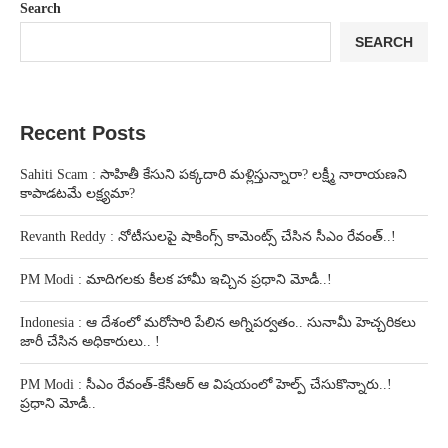
Search
SEARCH
Recent Posts
Sahiti Scam : సాహితీ కేసుని పక్కదారి మళ్లిస్తున్నారా? లక్ష్మీ నారాయణని
కాపాడటమే లక్ష్యమా?
Revanth Reddy : నోటీసులపై షాకింగ్స్ కామెంట్స్ చేసిన సీఎం రేవంత్..!
PM Modi : మాదిగలకు కీలక హామీ ఇచ్చిన ప్రధాని మోడీ..!
Indonesia : ఆ దేశంలో మరోసారి పేలిన అగ్నిపర్వతం.. సునామీ హెచ్చరికలు
జారీ చేసిన అధికారులు.. !
PM Modi : సీఎం రేవంత్-కేసీఆర్ ఆ విషయంలో హెల్ప్ చేసుకొన్నారు..!
ప్రధాని మోడీ..