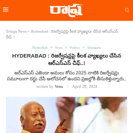
Telugu News
»
Hyderabad : రిజర్వేషన్లపై కీలక వ్యాఖ్యలు చేసిన ఆర్ఎస్ఎస్
చీఫ్..!
Hyderabad
News
Politics
Telangana
HYDERABAD : రిజర్వేషన్లపై కీలక వ్యాఖ్యలు చేసిన
ఆర్ఎస్ఎస్ చీఫ్..!
ఆర్ఎస్ఎస్ ఎజెండా అమలు కోసం 2025 నాటికి రిజర్వేషన్లు
సమూలంగా రద్దు చేసే ఆలోచనలో ఉందని ప్రజల్లోకి తీసుకెళ్తున్నారు..
written by
Venu
April 28, 2024