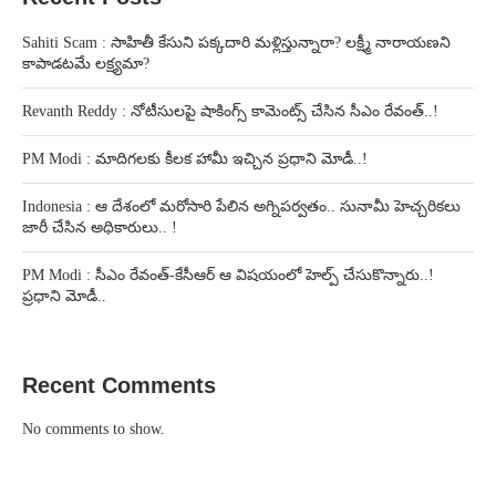
Sahiti Scam : సాహితీ కేసుని పక్కదారి మళ్లిస్తున్నారా? లక్ష్మీ నారాయణని
కాపాడటమే లక్ష్యమా?
Revanth Reddy : నోటీసులపై షాకింగ్స్ కామెంట్స్ చేసిన సీఎం రేవంత్..!
PM Modi : మాదిగలకు కీలక హామీ ఇచ్చిన ప్రధాని మోడీ..!
Indonesia : ఆ దేశంలో మరోసారి పేలిన అగ్నిపర్వతం.. సునామీ హెచ్చరికలు
జారీ చేసిన అధికారులు.. !
PM Modi : సీఎం రేవంత్-కేసీఆర్ ఆ విషయంలో హెల్ప్ చేసుకొన్నారు..!
ప్రధాని మోడీ..
Recent Comments
No comments to show.