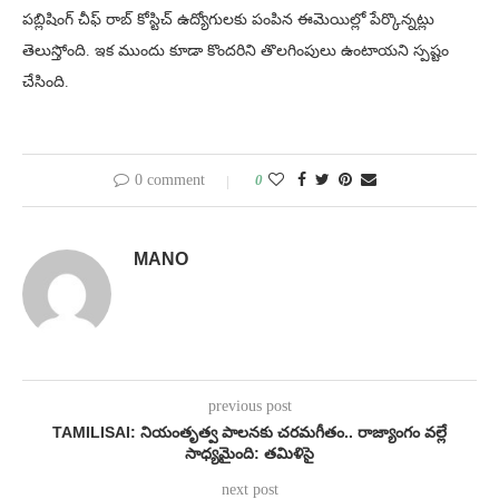
పబ్లిషింగ్ చీఫ్ రాబ్ కోస్టిచ్ ఉద్యోగులకు పంపిన ఈమెయిల్లో పేర్కొన్నట్లు
తెలుస్తోంది. ఇక ముందు కూడా కొందరిని తొలగింపులు ఉంటాయని స్పష్టం
చేసింది.
0 comment
0
MANO
previous post
TAMILISAI: నియంతృత్వ పాలనకు చరమగీతం.. రాజ్యాంగం వల్లే
సాధ్యమైంది: తమిళిసై
next post