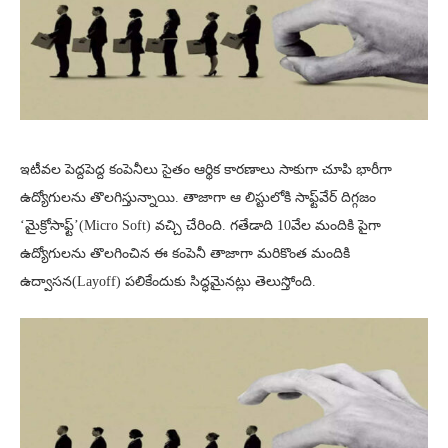
ఇటీవల పెద్దపెద్ద కంపెనీలు సైతం ఆర్థిక కారణాలు సాకుగా చూపి భారీగా
ఉద్యోగులను తొలగిస్తున్నాయి. తాజాగా ఆ లిస్టులోకి సాఫ్ట్‌వేర్ దిగ్గజం
‘మైక్రోసాఫ్ట్’(Micro Soft) వచ్చి చేరింది. గతేడాది 10వేల మందికి పైగా
ఉద్యోగులను తొలగించిన ఈ కంపెనీ తాజాగా మరికొంత మందికి
ఉద్వాసన(Layoff) పలికేందుకు సిద్ధమైనట్లు తెలుస్తోంది.