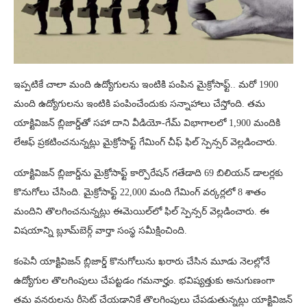
ఇప్పటికే చాలా మంది ఉద్యోగులను ఇంటికి పంపిన మైక్రోసాఫ్ట్.. మరో 1900
మంది ఉద్యోగులను ఇంటికి పంపించేందుకు సన్నాహాలు చేస్తోంది. తమ
యాక్టివిజన్ బ్లిజార్డ్‌తో సహా దాని వీడియో-గేమ్ విభాగాలలో 1,900 మందికి
లేఆఫ్ ప్రకటించనున్నట్లు మైక్రోసాఫ్ట్ గేమింగ్ చీఫ్ ఫిల్ స్పెన్సర్ వెల్లడించారు.
యాక్టివిజన్ బ్లిజార్డ్‌ను మైక్రోసాఫ్ట్ కార్పొరేషన్ గతేడాది 69 బిలియన్ డాలర్లకు
కొనుగోలు చేసింది. మైక్రోసాఫ్ట్ 22,000 మంది గేమింగ్ వర్కర్లలో 8 శాతం
మందిని తొలగించనున్నట్లు ఈమెయిల్‌లో ఫిల్ స్పెన్సర్ వెల్లడించారు. ఈ
విషయాన్ని బ్లూమ్‌బెర్గ్ వార్తా సంస్థ సమీక్షించింది.
కంపెనీ యాక్టివిజన్ బ్లిజార్డ్ కొనుగోలును ఖరారు చేసిన మూడు నెలల్లోనే
ఉద్యోగుల తొలగింపులు చేపట్టడం గమనార్హం. భవిష్యత్తుకు అనుగుణంగా
తమ వనరులను రీసెట్ చేయడానికే తొలగింపులు చేపడుతున్నట్లు యాక్టివిజన్