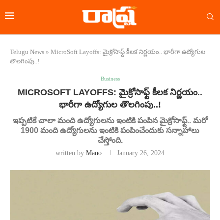
Telugu News
»
MicroSoft Layoffs: మైక్రోసాఫ్ట్ కీలక నిర్ణయం.. భారీగా ఉద్యోగుల
తొలగింపు..!
Business
MICROSOFT LAYOFFS: మైక్రోసాఫ్ట్ కీలక నిర్ణయం..
భారీగా ఉద్యోగుల తొలగింపు..!
ఇప్పటికే చాలా మంది ఉద్యోగులను ఇంటికి పంపిన మైక్రోసాఫ్ట్.. మరో
1900 మంది ఉద్యోగులను ఇంటికి పంపించేందుకు సన్నాహాలు
చేస్తోంది.
written by
Mano
January 26, 2024