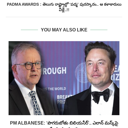
PADMA AWARDS : తెలుగు రాష్ట్రాల్లో ‘పద్మ’ పురస్కారం.. ఆ కళాకారులు
వీళ్లే..!!
YOU MAY ALSO LIKE
PM ALBANESE: ‘పొగరుబోతు బిలియనీర్’.. ఎలాన్ మస్క్‌పై