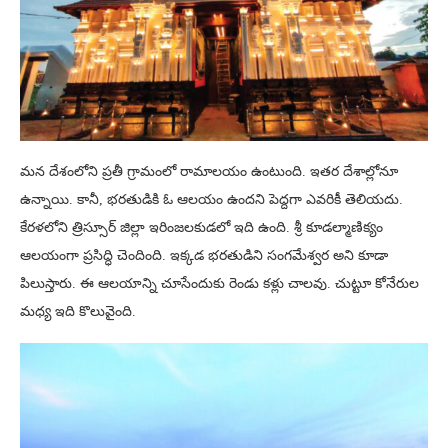
మన దేశంలోని ప్రతీ గ్రామంలో రామాలయం ఉంటుంది. ఇతర దేశాల్లోనూ
ఉన్నాయి. కానీ, భరతుడికి ఓ ఆలయం ఉందని పెద్దగా ఎవరికీ తెలియదు.
కేరళలోని త్రిస్సూర్ జిల్లా ఇరింజలకుడలో ఇది ఉంది. శ్రీ కూడల్మాణిక్యం
ఆలయంగా ప్రసిద్ధి చెందింది. ఇక్కడ భరతుడిని సంగమేశ్వర అని కూడా
పిలుస్తారు. ఈ ఆలయాన్ని చూసేందుకు రెండు కళ్లు చాలవు. చుట్టూ కోనేరుల
మధ్య ఇది కొలువైంది.