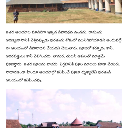
ఇతర ఆలయాల మాదిరిగా ఇక్కడ దీపారధన ఉండదు. రాముడు
అరణ్యవాసానికి వెళ్లినప్పుడు భరతుడు శోకంలో మునిగిపోయాడని అందువల్లే
ఈ ఆలయంలో దీపారాధన చేయరని చెబుతారు. పూజలో కర్పూరం కానీ,
అగరవత్తులు కానీ వెలిగించరు. తామర, తులసి ఆకులతో మాత్రమే
పూజిస్తారు. ఇతర పూలను వాడరు. విగ్రహానికి పూల మాలలు కూడా వేయరు.
సాధారణంగా హిందూ ఆలయాల్లో కనిపించే పూజా దృశ్యాలేవీ భరతుడి
ఆలయంలో కనిపించవు.