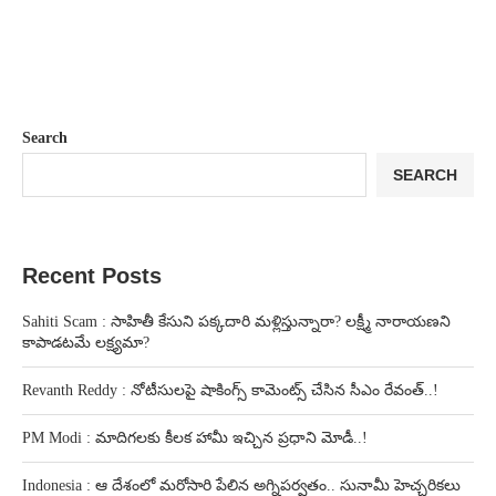
Search
SEARCH
Recent Posts
Sahiti Scam : సాహితీ కేసుని పక్కదారి మళ్లిస్తున్నారా? లక్ష్మీ నారాయణని
కాపాడటమే లక్ష్యమా?
Revanth Reddy : నోటీసులపై షాకింగ్స్ కామెంట్స్ చేసిన సీఎం రేవంత్..!
PM Modi : మాదిగలకు కీలక హామీ ఇచ్చిన ప్రధాని మోడీ..!
Indonesia : ఆ దేశంలో మరోసారి పేలిన అగ్నిపర్వతం.. సునామీ హెచ్చరికలు