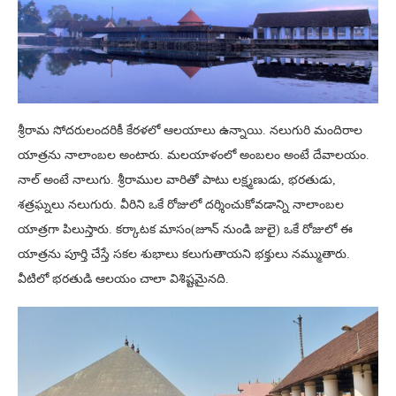
శ్రీరామ సోదరులందరికీ కేరళలో ఆలయాలు ఉన్నాయి. నలుగురి మందిరాల
యాత్రను నాలాంబల అంటారు. మలయాళంలో అంబలం అంటే దేవాలయం.
నాల్ అంటే నాలుగు. శ్రీరాముల వారితో పాటు లక్ష్మణుడు, భరతుడు,
శత్రఘ్నలు నలుగురు. వీరిని ఒకే రోజులో దర్శించుకోవడాన్ని నాలాంబల
యాత్రగా పిలుస్తారు. కర్కాటక మాసం(జూన్ నుండి జులై) ఒకే రోజులో ఈ
యాత్రను పూర్తి చేస్తే సకల శుభాలు కలుగుతాయని భక్తులు నమ్ముతారు.
వీటిలో భరతుడి ఆలయం చాలా విశిష్టమైనది.