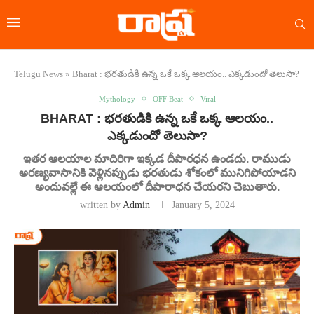
Telugu News
»
Bharat : భరతుడికి ఉన్న ఒకే ఒక్క ఆలయం.. ఎక్కడుందో తెలుసా?
Mythology
OFF Beat
Viral
BHARAT : భరతుడికి ఉన్న ఒకే ఒక్క ఆలయం..
ఎక్కడుందో తెలుసా?
ఇతర ఆలయాల మాదిరిగా ఇక్కడ దీపారధన ఉండదు. రాముడు
అరణ్యవాసానికి వెళ్లినప్పుడు భరతుడు శోకంలో మునిగిపోయాడని
అందువల్లే ఈ ఆలయంలో దీపారాధన చేయరని చెబుతారు.
written by
Admin
January 5, 2024