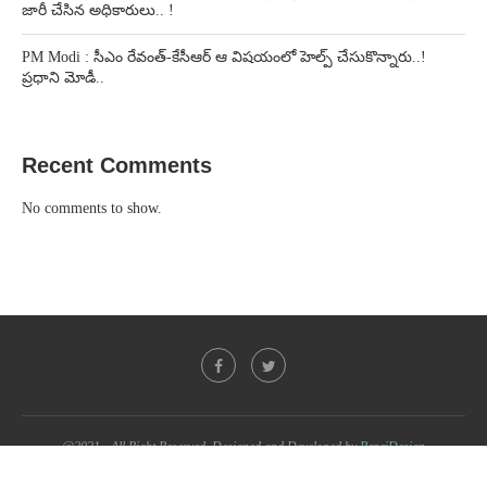
జారీ చేసిన అధికారులు.. !
PM Modi : సీఎం రేవంత్-కేసీఆర్ ఆ విషయంలో హెల్ప్ చేసుకొన్నారు..!
ప్రధాని మోడీ..
Recent Comments
No comments to show.
@2021 - All Right Reserved. Designed and Developed by
PenciDesign