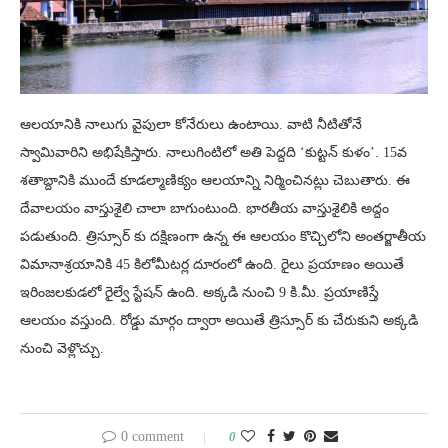
ఆలయానికి నాలుగు వైపులా కోనేరులు ఉంటాయి. వాటి నీటితోనే
స్వామివారిని అభిషేకిస్తారు. నాలుగింటిలో అతి పెద్దది ‘కుట్టన్ కుళం’. 15వ
శతాబ్దానికి ముందే కూడల్మాణిక్యం ఆలయాన్ని నిర్మించినట్లు చెబుతారు. ఈ
దేవాలయం వాస్తుశైలి చాలా బాగుంటుంది. భారతీయ వాస్తుశైలికి అద్దం
పడుతుంది. త్రిస్సూర్‌ కు దక్షిణంగా ఉన్న ఈ ఆలయం కొచ్చిలోని అంతర్జాతీయ
విమానాశ్రయానికి 45 కిలోమీటర్ల దూరంలో ఉంది. రైలు ప్రయాణం అయితే
ఇరింజలకుడలో రైల్వే స్టేషన్ ఉంది. అక్కడి నుంచి 9 కి.మీ. ప్రయాణిస్తే
ఆలయం వస్తుంది. రోడ్డు మార్గం ద్వారా అయితే త్రిస్సూర్ కు చేరుకుని అక్కడి
నుంచి వెళ్లొచ్చు.
0 comment
0