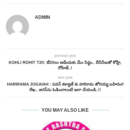
ADMIN
previous post
KOHLI ROHIT T20: టీ20లు ఆడేందుకు మేం సిద్ధం.. బీసీసీఐతో కోహ్లీ,
రోహిత్‌..!
next post
HARIRAMA JOGAIAH : పవన్ కళ్యాణ్ కు హరిరామ జోగయ్య బహిరంగ
లేఖ.. జగన్‌ను ఓడించాలంటే ఇలా చేయండి..!!
YOU MAY ALSO LIKE