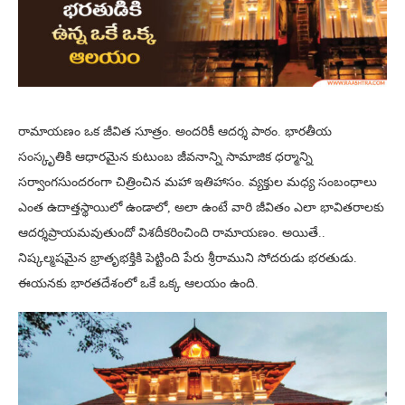
రామాయణం ఒక జీవిత సూత్రం. అందరికీ ఆదర్శ పాఠం. భారతీయ
సంస్కృతికి ఆధారమైన కుటుంబ జీవనాన్ని సామాజిక ధర్మాన్ని
సర్వాంగసుందరంగా చిత్రించిన మహా ఇతిహాసం. వ్యక్తుల మధ్య సంబంధాలు
ఎంత ఉదాత్తస్థాయిలో ఉండాలో, అలా ఉంటే వారి జీవితం ఎలా భావితరాలకు
ఆదర్శప్రాయమవుతుందో విశదీకరించింది రామాయణం. అయితే..
నిష్కల్మషమైన భ్రాతృభక్తికి పెట్టింది పేరు శ్రీరాముని సోదరుడు భరతుడు.
ఈయనకు భారతదేశంలో ఒకే ఒక్క ఆలయం ఉంది.