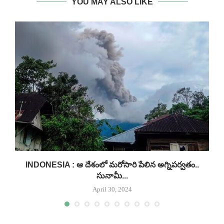
YOU MAY ALSO LIKE
INDONESIA : ఆ దేశంలో మరోసారి పేలిన అగ్నిపర్వతం..
సునామీ...
April 30, 2024