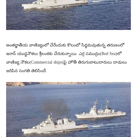
అంతర్జాతీయ వాణిజ్యంలో చేరేందుకు కొలంబో సిద్ధమవుతున్న తరుణంలో
ఇరాన్ యుద్ధనౌకలు శ్రీలంకకు చేరుకున్నాయి. ఎర్ర సముద్రం(Red Sea)లో
వాణిజ్య నౌకల(Commercial ships)పై హౌతీ తిరుగుబాటుదారులు దాడులు
జరిపిన సంగతి తెలిసిందే.