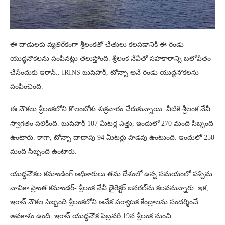
ఈ దాడులకు వ్యతిరేకంగా శ్రీలంకతో చేతులు కలపడానికి ఈ రెండు
యుద్ధనౌకలను పంపినట్లు తెలుస్తోంది. శ్రీలంక నేవీతో సహకారాన్ని బలోపేతం
చేసేందుకు ఇరాన్.. IRINS బుషెహర్, టోన్బా అనే రెండు యుద్ధనౌకలను
పంపించింది.
ఈ నౌకలు శ్రీలంకలోని కొలంబోకు శుక్రవారం చేరుకున్నాయి. వీటికి శ్రీలంక నేవీ
స్వాగతం పలికింది. బుషెహర్ 107 మీటర్ల ఎత్తు, ఇందులో 270 మంది సిబ్బంది
ఉంటారు. కాగా, టోన్బా దాదాపు 94 మీటర్లు పొడవు ఉంటుంది. ఇందులో 250
మంది సిబ్బంది ఉంటారు.
యుద్ధనౌకల కమాండింగ్ అధికారులు తమ దేశంలో ఉన్న సమయంలో పశ్చిమ
నావికా ప్రాంత కమాండర్- శ్రీలంక నేవీ డైరెక్టర్ జనరల్‌ను కలవనున్నారు. ఇక,
ఇరాన్ నౌకల సిబ్బంది శ్రీలంకలోని అనేక పర్యాటక కేంద్రాలను సందర్శించే
అవకాశం ఉంది. ఇరాన్ యుద్ధనౌక ఫిబ్రవరి 19న శ్రీలంక నుంచి