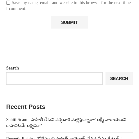
Save my name, email, and website in this browser for the next time
I comment.
Search
SEARCH
Recent Posts
Sahiti Scam : సాహితీ కేసుని పక్కదారి మళ్లిస్తున్నారా? లక్ష్మీ నారాయణని
కాపాడటమే లక్ష్యమా?
Revanth Reddy : నోటీసులపై షాకింగ్స్ కామెంట్స్ చేసిన సీఎం రేవంత్..!