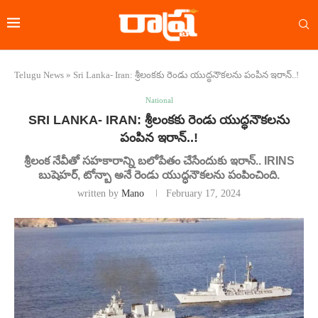
Telugu News
»
Sri Lanka- Iran: శ్రీలంకకు రెండు యుద్ధనౌకలను పంపిన ఇరాన్..!
National
SRI LANKA- IRAN: శ్రీలంకకు రెండు యుద్ధనౌకలను
పంపిన ఇరాన్..!
శ్రీలంక నేవీతో సహకారాన్ని బలోపేతం చేసేందుకు ఇరాన్.. IRINS
బుషెహర్, టోన్బా అనే రెండు యుద్ధనౌకలను పంపించింది.
written by
Mano
February 17, 2024