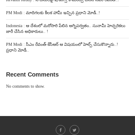
PM Modi : మాదిగలకు కీలక హామీ ఇచ్చిన ప్రధాని మోడీ..!
Indonesia : ఆ దేశంలో మరోసారి పేలిన అగ్నిపర్వతం.. సునామీ హెచ్చరికలు
జారీ చేసిన అధికారులు.. !
PM Modi : సీఎం రేవంత్-కేసీఆర్ ఆ విషయంలో హెల్ప్ చేసుకొన్నారు..!
ప్రధాని మోడీ..
Recent Comments
No comments to show.