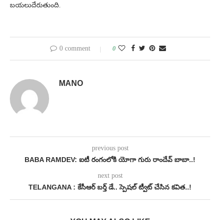
బయలుదేరుతుంది.
0 comment
0
MANO
previous post
BABA RAMDEV: ఐటీ రంగంలోకి యోగా గురు రాందేవ్‌ బాబా..!
next post
TELANGANA : కేసీఆర్ బర్త్ డే.. స్పెషల్ ట్వీట్ చేసిన కవిత..!